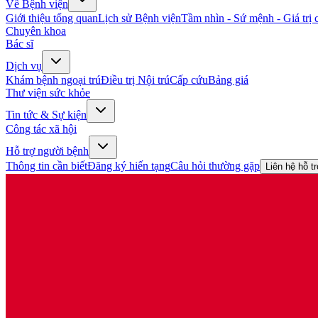
Về Bệnh viện
Giới thiệu tổng quan
Lịch sử Bệnh viện
Tầm nhìn - Sứ mệnh - Giá trị c
Chuyên khoa
Bác sĩ
Dịch vụ
Khám bệnh ngoại trú
Điều trị Nội trú
Cấp cứu
Bảng giá
Thư viện sức khỏe
Tin tức & Sự kiện
Công tác xã hội
Hỗ trợ người bệnh
Thông tin cần biết
Đăng ký hiến tạng
Câu hỏi thường gặp
Liên hệ hỗ t