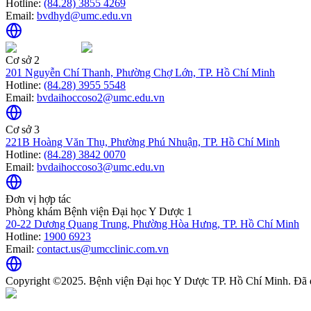
Hotline:
(84.28) 3855 4269
Email:
bvdhyd@umc.edu.vn
Cơ sở 2
201 Nguyễn Chí Thanh, Phường Chợ Lớn, TP. Hồ Chí Minh
Hotline:
(84.28) 3955 5548
Email:
bvdaihoccoso2@umc.edu.vn
Cơ sở 3
221B Hoàng Văn Thụ, Phường Phú Nhuận, TP. Hồ Chí Minh
Hotline:
(84.28) 3842 0070
Email:
bvdaihoccoso3@umc.edu.vn
Đơn vị hợp tác
Phòng khám Bệnh viện Đại học Y Dược 1
20-22 Dương Quang Trung, Phường Hòa Hưng, TP. Hồ Chí Minh
Hotline:
1900 6923
Email:
contact.us@umcclinic.com.vn
Copyright ©2025. Bệnh viện Đại học Y Dược TP. Hồ Chí Minh. Đã 