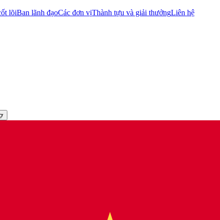
ốt lõi
Ban lãnh đạo
Các đơn vị
Thành tựu và giải thưởng
Liên hệ
rợ