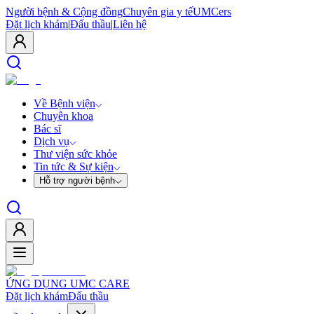
Người bệnh & Cộng đồng
Chuyên gia y tế
UMCers
Đặt lịch khám
|
Đấu thầu
|
Liên hệ
Về Bệnh viện
Chuyên khoa
Bác sĩ
Dịch vụ
Thư viện sức khỏe
Tin tức & Sự kiện
Hỗ trợ người bệnh
ỨNG DỤNG UMC CARE
Đặt lịch khám
Đấu thầu