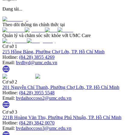
Đang tải...
Theo dõi thông tin chính thức tại
Quản lý và chăm sóc sức khỏe với UMC Care
Cơ sở 1
215 Hồng Bàng, Phường Chợ Lớn, TP. Hồ Chí Minh
Hotline:
(84.28) 3855 4269
Email:
bvdhyd@umc.edu.vn
Cơ sở 2
201 Nguyễn Chí Thanh, Phường Chợ Lớn, TP. Hồ Chí Minh
Hotline:
(84.28) 3955 5548
Email:
bvdaihoccoso2@umc.edu.vn
Cơ sở 3
221B Hoàng Văn Thụ, Phường Phú Nhuận, TP. Hồ Chí Minh
Hotline:
(84.28) 3842 0070
Email:
bvdaihoccoso3@umc.edu.vn