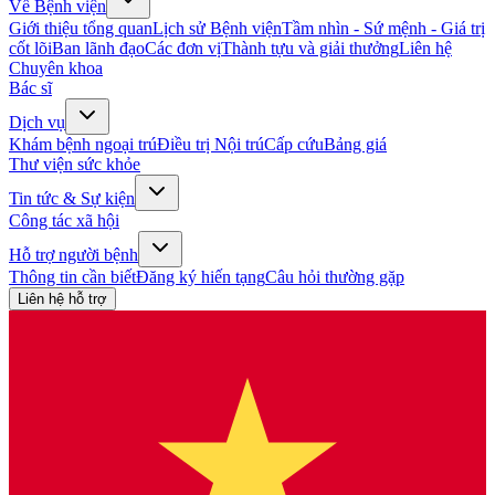
Về Bệnh viện
Giới thiệu tổng quan
Lịch sử Bệnh viện
Tầm nhìn - Sứ mệnh - Giá trị
cốt lõi
Ban lãnh đạo
Các đơn vị
Thành tựu và giải thưởng
Liên hệ
Chuyên khoa
Bác sĩ
Dịch vụ
Khám bệnh ngoại trú
Điều trị Nội trú
Cấp cứu
Bảng giá
Thư viện sức khỏe
Tin tức & Sự kiện
Công tác xã hội
Hỗ trợ người bệnh
Thông tin cần biết
Đăng ký hiến tạng
Câu hỏi thường gặp
Liên hệ hỗ trợ