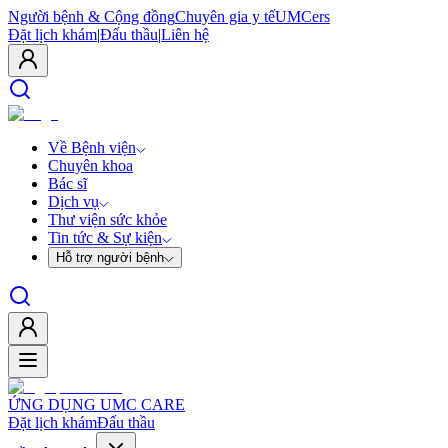
Người bệnh & Cộng đồng
Chuyên gia y tế
UMCers
Đặt lịch khám
|
Đấu thầu
|
Liên hệ
Về Bệnh viện
Chuyên khoa
Bác sĩ
Dịch vụ
Thư viện sức khỏe
Tin tức & Sự kiện
Hỗ trợ người bệnh
ỨNG DỤNG UMC CARE
Đặt lịch khám
Đấu thầu