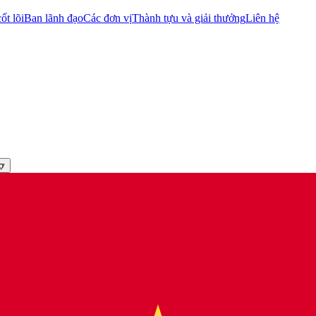
ốt lõi
Ban lãnh đạo
Các đơn vị
Thành tựu và giải thưởng
Liên hệ
rợ