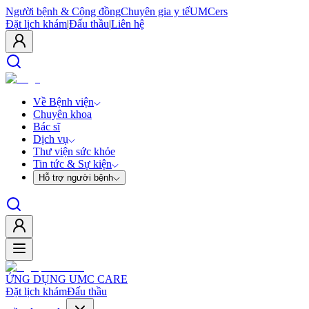
Người bệnh & Cộng đồng
Chuyên gia y tế
UMCers
Đặt lịch khám
|
Đấu thầu
|
Liên hệ
Về Bệnh viện
Chuyên khoa
Bác sĩ
Dịch vụ
Thư viện sức khỏe
Tin tức & Sự kiện
Hỗ trợ người bệnh
ỨNG DỤNG UMC CARE
Đặt lịch khám
Đấu thầu