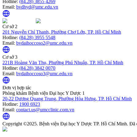
Hotline:
(84.28) 3855 4269
Email:
bvdhyd@umc.edu.vn
Cơ sở 2
201 Nguyễn Chí Thanh, Phường Chợ Lớn, TP. Hồ Chí Minh
Hotline:
(84.28) 3955 5548
Email:
bvdaihoccoso2@umc.edu.vn
Cơ sở 3
221B Hoàng Văn Thụ, Phường Phú Nhuận, TP. Hồ Chí Minh
Hotline:
(84.28) 3842 0070
Email:
bvdaihoccoso3@umc.edu.vn
Đơn vị hợp tác
Phòng khám Bệnh viện Đại học Y Dược 1
20-22 Dương Quang Trung, Phường Hòa Hưng, TP. Hồ Chí Minh
Hotline:
1900 6923
Email:
contact.us@umcclinic.com.vn
Copyright ©2025. Bệnh viện Đại học Y Dược TP. Hồ Chí Minh. Đã 