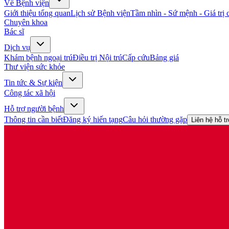
Về Bệnh viện
Giới thiệu tổng quan
Lịch sử Bệnh viện
Tầm nhìn - Sứ mệnh - Giá trị c
Chuyên khoa
Bác sĩ
Dịch vụ
Khám bệnh ngoại trú
Điều trị Nội trú
Cấp cứu
Bảng giá
Thư viện sức khỏe
Tin tức & Sự kiện
Công tác xã hội
Hỗ trợ người bệnh
Thông tin cần biết
Đăng ký hiến tạng
Câu hỏi thường gặp
Liên hệ hỗ t