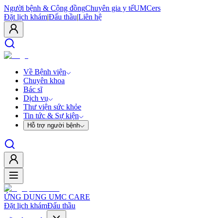
Người bệnh & Cộng đồng
Chuyên gia y tế
UMCers
Đặt lịch khám
|
Đấu thầu
|
Liên hệ
Về Bệnh viện
Chuyên khoa
Bác sĩ
Dịch vụ
Thư viện sức khỏe
Tin tức & Sự kiện
Hỗ trợ người bệnh
ỨNG DỤNG UMC CARE
Đặt lịch khám
Đấu thầu