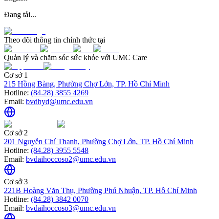
Đang tải...
Theo dõi thông tin chính thức tại
Quản lý và chăm sóc sức khỏe với UMC Care
Cơ sở 1
215 Hồng Bàng, Phường Chợ Lớn, TP. Hồ Chí Minh
Hotline:
(84.28) 3855 4269
Email:
bvdhyd@umc.edu.vn
Cơ sở 2
201 Nguyễn Chí Thanh, Phường Chợ Lớn, TP. Hồ Chí Minh
Hotline:
(84.28) 3955 5548
Email:
bvdaihoccoso2@umc.edu.vn
Cơ sở 3
221B Hoàng Văn Thụ, Phường Phú Nhuận, TP. Hồ Chí Minh
Hotline:
(84.28) 3842 0070
Email:
bvdaihoccoso3@umc.edu.vn