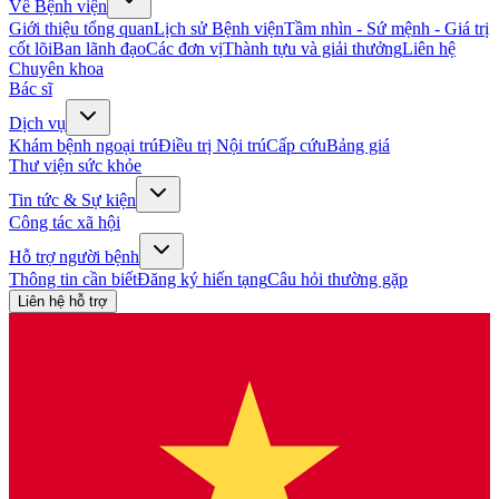
Về Bệnh viện
Giới thiệu tổng quan
Lịch sử Bệnh viện
Tầm nhìn - Sứ mệnh - Giá trị
cốt lõi
Ban lãnh đạo
Các đơn vị
Thành tựu và giải thưởng
Liên hệ
Chuyên khoa
Bác sĩ
Dịch vụ
Khám bệnh ngoại trú
Điều trị Nội trú
Cấp cứu
Bảng giá
Thư viện sức khỏe
Tin tức & Sự kiện
Công tác xã hội
Hỗ trợ người bệnh
Thông tin cần biết
Đăng ký hiến tạng
Câu hỏi thường gặp
Liên hệ hỗ trợ