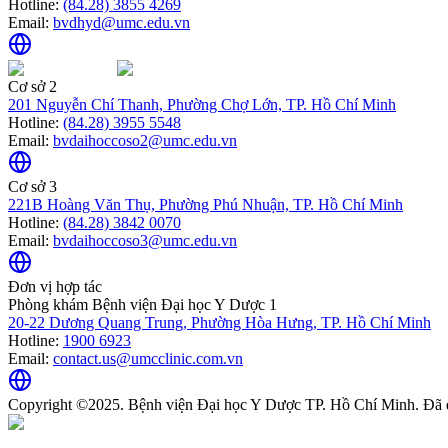
Hotline:
(84.28) 3855 4269
Email:
bvdhyd@umc.edu.vn
Cơ sở 2
201 Nguyễn Chí Thanh, Phường Chợ Lớn, TP. Hồ Chí Minh
Hotline:
(84.28) 3955 5548
Email:
bvdaihoccoso2@umc.edu.vn
Cơ sở 3
221B Hoàng Văn Thụ, Phường Phú Nhuận, TP. Hồ Chí Minh
Hotline:
(84.28) 3842 0070
Email:
bvdaihoccoso3@umc.edu.vn
Đơn vị hợp tác
Phòng khám Bệnh viện Đại học Y Dược 1
20-22 Dương Quang Trung, Phường Hòa Hưng, TP. Hồ Chí Minh
Hotline:
1900 6923
Email:
contact.us@umcclinic.com.vn
Copyright ©2025. Bệnh viện Đại học Y Dược TP. Hồ Chí Minh. Đã 