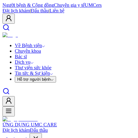
Người bệnh & Cộng đồng
Chuyên gia y tế
UMCers
Đặt lịch khám
|
Đấu thầu
|
Liên hệ
Về Bệnh viện
Chuyên khoa
Bác sĩ
Dịch vụ
Thư viện sức khỏe
Tin tức & Sự kiện
Hỗ trợ người bệnh
ỨNG DỤNG UMC CARE
Đặt lịch khám
Đấu thầu