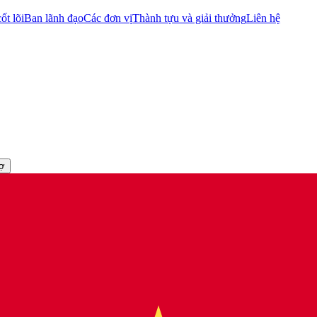
ốt lõi
Ban lãnh đạo
Các đơn vị
Thành tựu và giải thưởng
Liên hệ
rợ