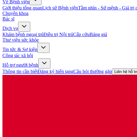
Về Bệnh viện
Giới thiệu tổng quan
Lịch sử Bệnh viện
Tầm nhìn - Sứ mệnh - Giá trị c
Chuyên khoa
Bác sĩ
Dịch vụ
Khám bệnh ngoại trú
Điều trị Nội trú
Cấp cứu
Bảng giá
Thư viện sức khỏe
Tin tức & Sự kiện
Công tác xã hội
Hỗ trợ người bệnh
Thông tin cần biết
Đăng ký hiến tạng
Câu hỏi thường gặp
Liên hệ hỗ t