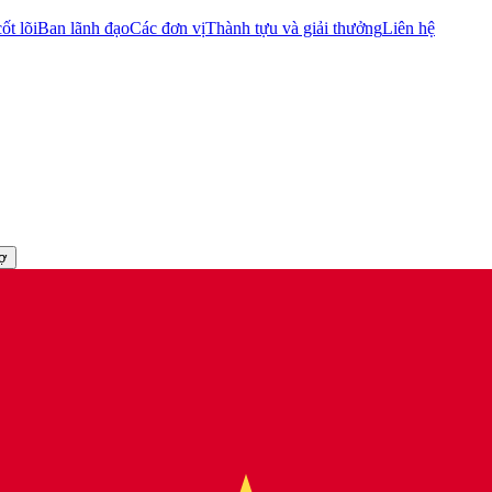
ốt lõi
Ban lãnh đạo
Các đơn vị
Thành tựu và giải thưởng
Liên hệ
rợ