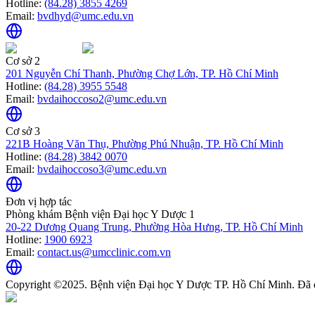
Hotline:
(84.28) 3855 4269
Email:
bvdhyd@umc.edu.vn
Cơ sở 2
201 Nguyễn Chí Thanh, Phường Chợ Lớn, TP. Hồ Chí Minh
Hotline:
(84.28) 3955 5548
Email:
bvdaihoccoso2@umc.edu.vn
Cơ sở 3
221B Hoàng Văn Thụ, Phường Phú Nhuận, TP. Hồ Chí Minh
Hotline:
(84.28) 3842 0070
Email:
bvdaihoccoso3@umc.edu.vn
Đơn vị hợp tác
Phòng khám Bệnh viện Đại học Y Dược 1
20-22 Dương Quang Trung, Phường Hòa Hưng, TP. Hồ Chí Minh
Hotline:
1900 6923
Email:
contact.us@umcclinic.com.vn
Copyright ©2025. Bệnh viện Đại học Y Dược TP. Hồ Chí Minh. Đã 