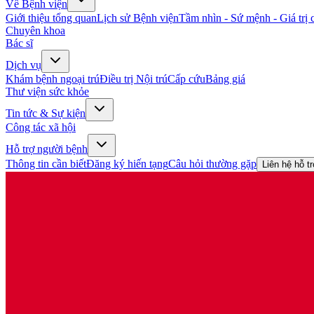
Về Bệnh viện
Giới thiệu tổng quan
Lịch sử Bệnh viện
Tầm nhìn - Sứ mệnh - Giá trị c
Chuyên khoa
Bác sĩ
Dịch vụ
Khám bệnh ngoại trú
Điều trị Nội trú
Cấp cứu
Bảng giá
Thư viện sức khỏe
Tin tức & Sự kiện
Công tác xã hội
Hỗ trợ người bệnh
Thông tin cần biết
Đăng ký hiến tạng
Câu hỏi thường gặp
Liên hệ hỗ t