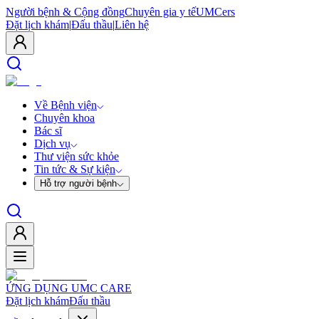
Người bệnh & Cộng đồng
Chuyên gia y tế
UMCers
Đặt lịch khám
|
Đấu thầu
|
Liên hệ
Về Bệnh viện
Chuyên khoa
Bác sĩ
Dịch vụ
Thư viện sức khỏe
Tin tức & Sự kiện
Hỗ trợ người bệnh
ỨNG DỤNG UMC CARE
Đặt lịch khám
Đấu thầu