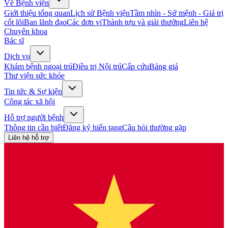
Về Bệnh viện
Giới thiệu tổng quan
Lịch sử Bệnh viện
Tầm nhìn - Sứ mệnh - Giá trị
cốt lõi
Ban lãnh đạo
Các đơn vị
Thành tựu và giải thưởng
Liên hệ
Chuyên khoa
Bác sĩ
Dịch vụ
Khám bệnh ngoại trú
Điều trị Nội trú
Cấp cứu
Bảng giá
Thư viện sức khỏe
Tin tức & Sự kiện
Công tác xã hội
Hỗ trợ người bệnh
Thông tin cần biết
Đăng ký hiến tạng
Câu hỏi thường gặp
Liên hệ hỗ trợ