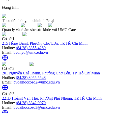
Đang tải...
Theo dõi thông tin chính thức tại
Quản lý và chăm sóc sức khỏe với UMC Care
Cơ sở 1
215 Hồng Bàng, Phường Chợ Lớn, TP. Hồ Chí Minh
Hotline:
(84.28) 3855 4269
Email:
bvdhyd@umc.edu.vn
Cơ sở 2
201 Nguyễn Chí Thanh, Phường Chợ Lớn, TP. Hồ Chí Minh
Hotline:
(84.28) 3955 5548
Email:
bvdaihoccoso2@umc.edu.vn
Cơ sở 3
221B Hoàng Văn Thụ, Phường Phú Nhuận, TP. Hồ Chí Minh
Hotline:
(84.28) 3842 0070
Email:
bvdaihoccoso3@umc.edu.vn