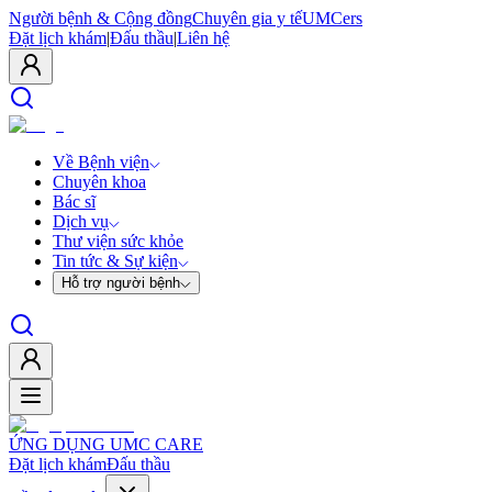
Người bệnh & Cộng đồng
Chuyên gia y tế
UMCers
Đặt lịch khám
|
Đấu thầu
|
Liên hệ
Về Bệnh viện
Chuyên khoa
Bác sĩ
Dịch vụ
Thư viện sức khỏe
Tin tức & Sự kiện
Hỗ trợ người bệnh
ỨNG DỤNG UMC CARE
Đặt lịch khám
Đấu thầu