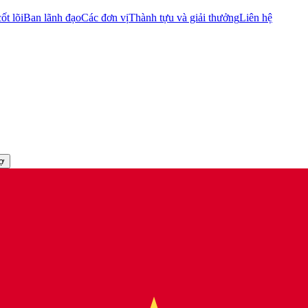
ốt lõi
Ban lãnh đạo
Các đơn vị
Thành tựu và giải thưởng
Liên hệ
rợ