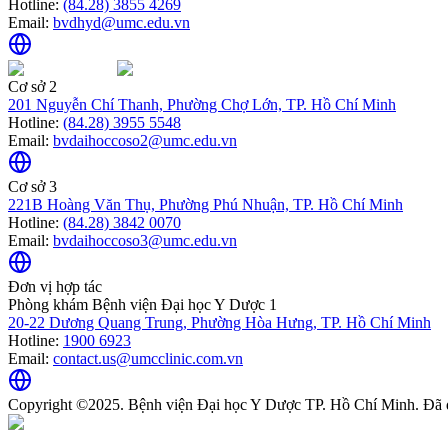
Hotline:
(84.28) 3855 4269
Email:
bvdhyd@umc.edu.vn
Cơ sở 2
201 Nguyễn Chí Thanh, Phường Chợ Lớn, TP. Hồ Chí Minh
Hotline:
(84.28) 3955 5548
Email:
bvdaihoccoso2@umc.edu.vn
Cơ sở 3
221B Hoàng Văn Thụ, Phường Phú Nhuận, TP. Hồ Chí Minh
Hotline:
(84.28) 3842 0070
Email:
bvdaihoccoso3@umc.edu.vn
Đơn vị hợp tác
Phòng khám Bệnh viện Đại học Y Dược 1
20-22 Dương Quang Trung, Phường Hòa Hưng, TP. Hồ Chí Minh
Hotline:
1900 6923
Email:
contact.us@umcclinic.com.vn
Copyright ©2025. Bệnh viện Đại học Y Dược TP. Hồ Chí Minh. Đã 