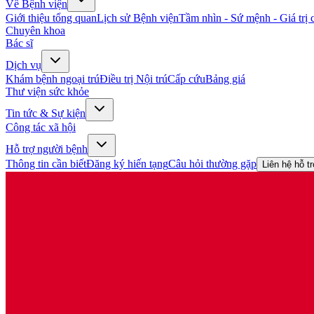
Về Bệnh viện
Giới thiệu tổng quan
Lịch sử Bệnh viện
Tầm nhìn - Sứ mệnh - Giá trị c
Chuyên khoa
Bác sĩ
Dịch vụ
Khám bệnh ngoại trú
Điều trị Nội trú
Cấp cứu
Bảng giá
Thư viện sức khỏe
Tin tức & Sự kiện
Công tác xã hội
Hỗ trợ người bệnh
Thông tin cần biết
Đăng ký hiến tạng
Câu hỏi thường gặp
Liên hệ hỗ t