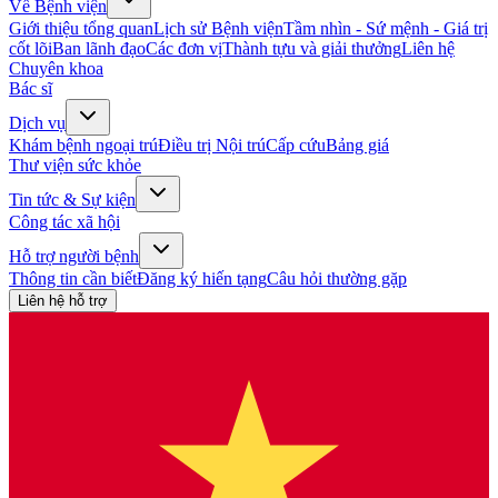
Về Bệnh viện
Giới thiệu tổng quan
Lịch sử Bệnh viện
Tầm nhìn - Sứ mệnh - Giá trị
cốt lõi
Ban lãnh đạo
Các đơn vị
Thành tựu và giải thưởng
Liên hệ
Chuyên khoa
Bác sĩ
Dịch vụ
Khám bệnh ngoại trú
Điều trị Nội trú
Cấp cứu
Bảng giá
Thư viện sức khỏe
Tin tức & Sự kiện
Công tác xã hội
Hỗ trợ người bệnh
Thông tin cần biết
Đăng ký hiến tạng
Câu hỏi thường gặp
Liên hệ hỗ trợ