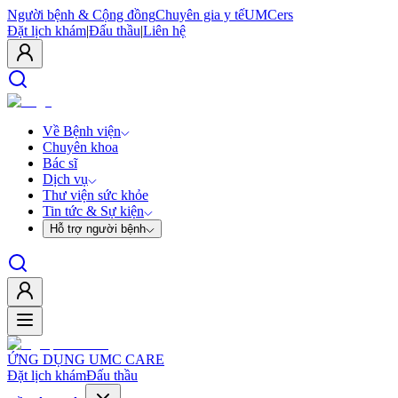
Người bệnh & Cộng đồng
Chuyên gia y tế
UMCers
Đặt lịch khám
|
Đấu thầu
|
Liên hệ
Về Bệnh viện
Chuyên khoa
Bác sĩ
Dịch vụ
Thư viện sức khỏe
Tin tức & Sự kiện
Hỗ trợ người bệnh
ỨNG DỤNG UMC CARE
Đặt lịch khám
Đấu thầu