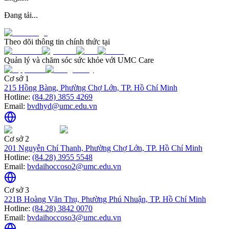
Đang tải...
Theo dõi thông tin chính thức tại
Quản lý và chăm sóc sức khỏe với UMC Care
Cơ sở 1
215 Hồng Bàng, Phường Chợ Lớn, TP. Hồ Chí Minh
Hotline:
(84.28) 3855 4269
Email:
bvdhyd@umc.edu.vn
Cơ sở 2
201 Nguyễn Chí Thanh, Phường Chợ Lớn, TP. Hồ Chí Minh
Hotline:
(84.28) 3955 5548
Email:
bvdaihoccoso2@umc.edu.vn
Cơ sở 3
221B Hoàng Văn Thụ, Phường Phú Nhuận, TP. Hồ Chí Minh
Hotline:
(84.28) 3842 0070
Email:
bvdaihoccoso3@umc.edu.vn