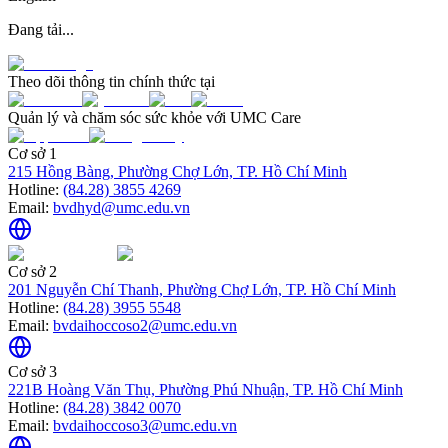
Đang tải...
Theo dõi thông tin chính thức tại
Quản lý và chăm sóc sức khỏe với UMC Care
Cơ sở 1
215 Hồng Bàng, Phường Chợ Lớn, TP. Hồ Chí Minh
Hotline:
(84.28) 3855 4269
Email:
bvdhyd@umc.edu.vn
Cơ sở 2
201 Nguyễn Chí Thanh, Phường Chợ Lớn, TP. Hồ Chí Minh
Hotline:
(84.28) 3955 5548
Email:
bvdaihoccoso2@umc.edu.vn
Cơ sở 3
221B Hoàng Văn Thụ, Phường Phú Nhuận, TP. Hồ Chí Minh
Hotline:
(84.28) 3842 0070
Email:
bvdaihoccoso3@umc.edu.vn