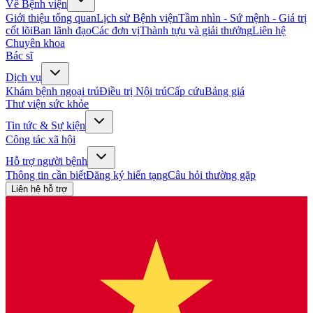
Về Bệnh viện
Giới thiệu tổng quan
Lịch sử Bệnh viện
Tầm nhìn - Sứ mệnh - Giá trị
cốt lõi
Ban lãnh đạo
Các đơn vị
Thành tựu và giải thưởng
Liên hệ
Chuyên khoa
Bác sĩ
Dịch vụ
Khám bệnh ngoại trú
Điều trị Nội trú
Cấp cứu
Bảng giá
Thư viện sức khỏe
Tin tức & Sự kiện
Công tác xã hội
Hỗ trợ người bệnh
Thông tin cần biết
Đăng ký hiến tạng
Câu hỏi thường gặp
Liên hệ hỗ trợ