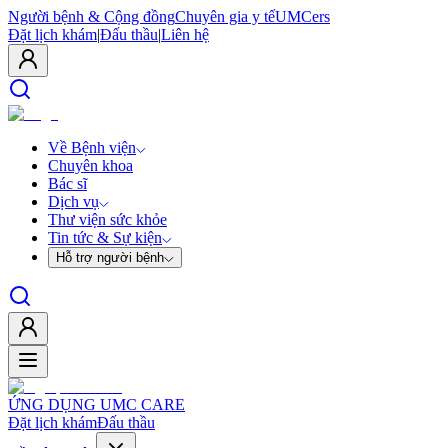
Người bệnh & Cộng đồng
Chuyên gia y tế
UMCers
Đặt lịch khám
|
Đấu thầu
|
Liên hệ
Về Bệnh viện
Chuyên khoa
Bác sĩ
Dịch vụ
Thư viện sức khỏe
Tin tức & Sự kiện
Hỗ trợ người bệnh
ỨNG DỤNG UMC CARE
Đặt lịch khám
Đấu thầu