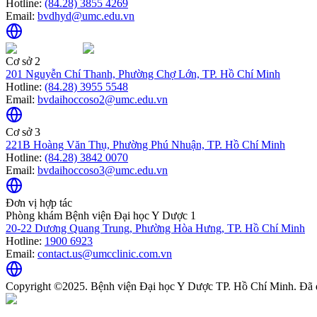
Hotline:
(84.28) 3855 4269
Email:
bvdhyd@umc.edu.vn
Cơ sở 2
201 Nguyễn Chí Thanh, Phường Chợ Lớn, TP. Hồ Chí Minh
Hotline:
(84.28) 3955 5548
Email:
bvdaihoccoso2@umc.edu.vn
Cơ sở 3
221B Hoàng Văn Thụ, Phường Phú Nhuận, TP. Hồ Chí Minh
Hotline:
(84.28) 3842 0070
Email:
bvdaihoccoso3@umc.edu.vn
Đơn vị hợp tác
Phòng khám Bệnh viện Đại học Y Dược 1
20-22 Dương Quang Trung, Phường Hòa Hưng, TP. Hồ Chí Minh
Hotline:
1900 6923
Email:
contact.us@umcclinic.com.vn
Copyright ©2025. Bệnh viện Đại học Y Dược TP. Hồ Chí Minh. Đã 