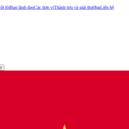
ốt lõi
Ban lãnh đạo
Các đơn vị
Thành tựu và giải thưởng
Liên hệ
rợ