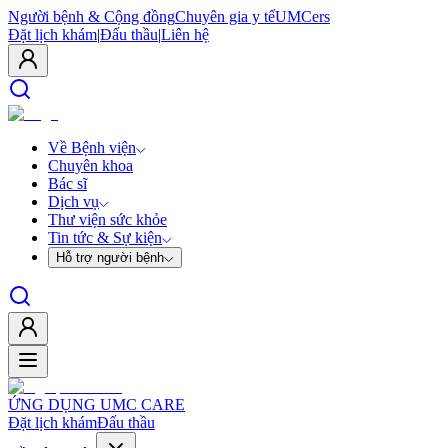
Người bệnh & Cộng đồng
Chuyên gia y tế
UMCers
Đặt lịch khám
|
Đấu thầu
|
Liên hệ
Về Bệnh viện
Chuyên khoa
Bác sĩ
Dịch vụ
Thư viện sức khỏe
Tin tức & Sự kiện
Hỗ trợ người bệnh
ỨNG DỤNG UMC CARE
Đặt lịch khám
Đấu thầu