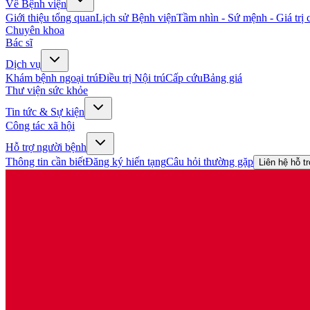
Về Bệnh viện
Giới thiệu tổng quan
Lịch sử Bệnh viện
Tầm nhìn - Sứ mệnh - Giá trị c
Chuyên khoa
Bác sĩ
Dịch vụ
Khám bệnh ngoại trú
Điều trị Nội trú
Cấp cứu
Bảng giá
Thư viện sức khỏe
Tin tức & Sự kiện
Công tác xã hội
Hỗ trợ người bệnh
Thông tin cần biết
Đăng ký hiến tạng
Câu hỏi thường gặp
Liên hệ hỗ t