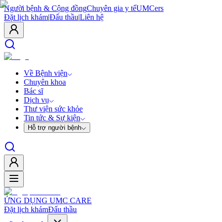
Người bệnh & Cộng đồng
Chuyên gia y tế
UMCers
Đặt lịch khám
|
Đấu thầu
|
Liên hệ
Về Bệnh viện
Chuyên khoa
Bác sĩ
Dịch vụ
Thư viện sức khỏe
Tin tức & Sự kiện
Hỗ trợ người bệnh
ỨNG DỤNG UMC CARE
Đặt lịch khám
Đấu thầu