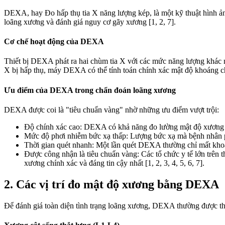
DEXA, hay Đo hấp thụ tia X năng lượng kép, là một kỹ thuật hình ả
loãng xương và đánh giá nguy cơ gãy xương [1, 2, 7].
Cơ chế hoạt động của DEXA
Thiết bị DEXA phát ra hai chùm tia X với các mức năng lượng khác 
X bị hấp thụ, máy DEXA có thể tính toán chính xác mật độ khoáng chất
Ưu điểm của DEXA trong chẩn đoán loãng xương
DEXA được coi là "tiêu chuẩn vàng" nhờ những ưu điểm vượt trội:
Độ chính xác cao: DEXA có khả năng đo lường mật độ xương với 
Mức độ phơi nhiễm bức xạ thấp: Lượng bức xạ mà bệnh nhân phả
Thời gian quét nhanh: Một lần quét DEXA thường chỉ mất khoả
Được công nhận là tiêu chuẩn vàng: Các tổ chức y tế lớn tr
xương chính xác và đáng tin cậy nhất [1, 2, 3, 4, 5, 6, 7].
2. Các vị trí đo mật độ xương bằng DEXA
Để đánh giá toàn diện tình trạng loãng xương, DEXA thường được thực 