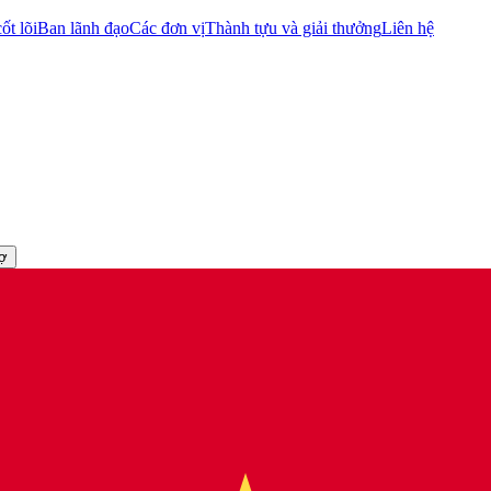
ốt lõi
Ban lãnh đạo
Các đơn vị
Thành tựu và giải thưởng
Liên hệ
rợ