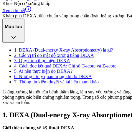
Khoa Nội cơ xương khớp
Xem chi tiết
Khám phá DEXA, tiêu chuẩn vàng trong chẩn đoán loãng xương. Bài 
Mục lục
1. DEXA (Dual-energy X-ray Absorptiometry) là gì?
2. Các vị trí đo mật độ xương bằng DEXA
3. Quy trình thực hiện DEXA
4. Cách đọc kết quả DEXA: Chỉ số T-score và Z-score
5. Ai nên thực hiện đo DEXA?
6. Những lưu ý quan trọng khi đo DEXA
7. Thông tin kiểm duyệt và tài liệu tham khảo
Loãng xương là một căn bệnh thầm lặng, làm suy yếu xương và tăng ng
phòng ngừa các biến chứng nghiêm trọng. Trong số các phương pháp
xác và an toàn.
1. DEXA (Dual-energy X-ray Absorptiometr
Giới thiệu chung về kỹ thuật DEXA