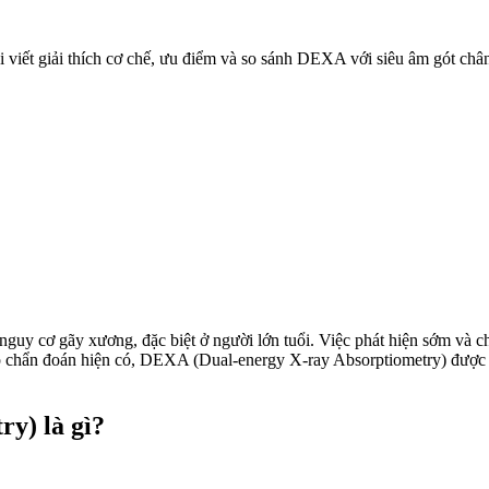
viết giải thích cơ chế, ưu điểm và so sánh DEXA với siêu âm gót ch
uy cơ gãy xương, đặc biệt ở người lớn tuổi. Việc phát hiện sớm và chí
 chẩn đoán hiện có, DEXA (Dual-energy X-ray Absorptiometry) được x
y) là gì?