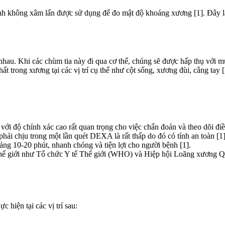
nh không xâm lấn được sử dụng để đo mật độ khoáng xương [1]. Đây l
nhau. Khi các chùm tia này đi qua cơ thể, chúng sẽ được hấp thụ với
 trong xương tại các vị trí cụ thể như cột sống, xương đùi, cẳng tay [
độ chính xác cao rất quan trọng cho việc chẩn đoán và theo dõi điều 
i chịu trong một lần quét DEXA là rất thấp do đó có tính an toàn [1]
ng 10-20 phút, nhanh chóng và tiện lợi cho người bệnh [1].
ên thế giới như Tổ chức Y tế Thế giới (WHO) và Hiệp hội Loãng xươn
hiện tại các vị trí sau: