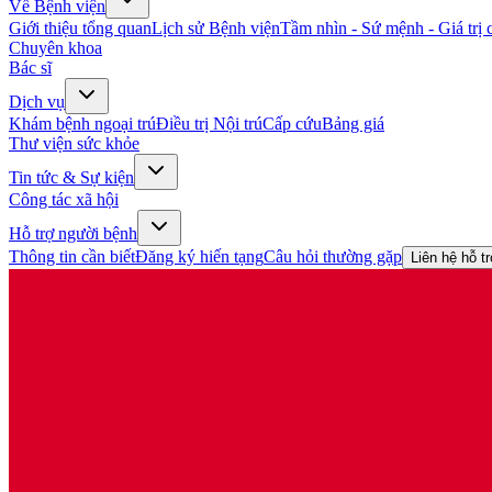
Về Bệnh viện
Giới thiệu tổng quan
Lịch sử Bệnh viện
Tầm nhìn - Sứ mệnh - Giá trị c
Chuyên khoa
Bác sĩ
Dịch vụ
Khám bệnh ngoại trú
Điều trị Nội trú
Cấp cứu
Bảng giá
Thư viện sức khỏe
Tin tức & Sự kiện
Công tác xã hội
Hỗ trợ người bệnh
Thông tin cần biết
Đăng ký hiến tạng
Câu hỏi thường gặp
Liên hệ hỗ t