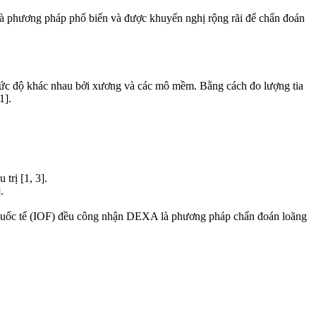
à phương pháp phổ biến và được khuyến nghị rộng rãi để chẩn đoán
 mức độ khác nhau bởi xương và các mô mềm. Bằng cách đo lượng tia
1].
trị [1, 3].
.
g Quốc tế (IOF) đều công nhận DEXA là phương pháp chẩn đoán loãng