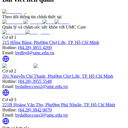
Theo dõi thông tin chính thức tại
Quản lý và chăm sóc sức khỏe với UMC Care
Cơ sở 1
215 Hồng Bàng, Phường Chợ Lớn, TP. Hồ Chí Minh
Hotline:
(84.28) 3855 4269
Email:
bvdhyd@umc.edu.vn
Cơ sở 2
201 Nguyễn Chí Thanh, Phường Chợ Lớn, TP. Hồ Chí Minh
Hotline:
(84.28) 3955 5548
Email:
bvdaihoccoso2@umc.edu.vn
Cơ sở 3
221B Hoàng Văn Thụ, Phường Phú Nhuận, TP. Hồ Chí Minh
Hotline:
(84.28) 3842 0070
Email:
bvdaihoccoso3@umc.edu.vn