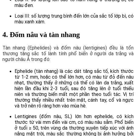
màu đen.
Loại III: số lượng trung bình đến lớn của sắc tố lớp bì, có
màu xanh xám.
4. Đốm nâu và tàn nhang
Tàn nhang (Ephelides) và đốm nâu (lentigines) đều là tổn
thương tăng sắc tố lành tính phổ biến ở người da trắng và
người châu Á trong đó:
Ephelide (tàn nhang) là các dát tăng sắc tố, kích thước
từ 1-2 mm, hoặc có thể lớn hơn, có màu từ đỏ đến nâu
nhạt, thường thấy ở những cá thể có làn da trắng, xuất
hiện lần đầu khi 2-3 tuổi, sau đó tăng lên ở tuổi thiếu
niên và thường biến mất một phần theo tuổi tác. Vị trí
thường thấy nhiều nhất trên mặt, cánh tay, cổ và ngực
và trở nên rõ ràng hơn vào mùa hè.
Lentigines (đốm nâu, SL) lớn hơn ephelide, có kích
thước từ vài mm đến vài cm, có màu nâu sẫm. Phổ biến
ở tuổi ≥ 50, trên vùng da thường xuyên tiếp xúc với ánh
nắng mặt trời, màu sắc thường không bị ảnh hưởng bởi