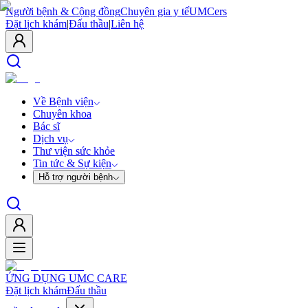
Người bệnh & Cộng đồng
Chuyên gia y tế
UMCers
Đặt lịch khám
|
Đấu thầu
|
Liên hệ
Về Bệnh viện
Chuyên khoa
Bác sĩ
Dịch vụ
Thư viện sức khỏe
Tin tức & Sự kiện
Hỗ trợ người bệnh
ỨNG DỤNG UMC CARE
Đặt lịch khám
Đấu thầu