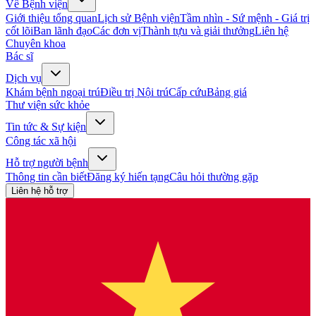
Về Bệnh viện
Giới thiệu tổng quan
Lịch sử Bệnh viện
Tầm nhìn - Sứ mệnh - Giá trị
cốt lõi
Ban lãnh đạo
Các đơn vị
Thành tựu và giải thưởng
Liên hệ
Chuyên khoa
Bác sĩ
Dịch vụ
Khám bệnh ngoại trú
Điều trị Nội trú
Cấp cứu
Bảng giá
Thư viện sức khỏe
Tin tức & Sự kiện
Công tác xã hội
Hỗ trợ người bệnh
Thông tin cần biết
Đăng ký hiến tạng
Câu hỏi thường gặp
Liên hệ hỗ trợ