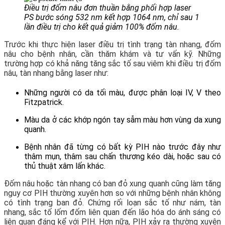
Điều trị đốm nâu đơn thuần bằng phối hợp laser
PS bước sóng 532 nm kết hợp 1064 nm, chỉ sau 1
lần điều trị cho kết quả giảm 100% đốm nâu.
Trước khi thực hiện laser điều trị tình trạng tàn nhang, đốm
nâu cho bệnh nhân, cần thăm khám và tư vấn kỹ. Những
trường hợp có khả năng tăng sắc tố sau viêm khi điều trị đốm
nâu, tàn nhang bằng laser như:
Những người có da tối màu, được phân loại IV, V theo
Fitzpatrick.
Màu da ở các khớp ngón tay sẫm màu hơn vùng da xung
quanh.
Bệnh nhân đã từng có bất kỳ PIH nào trước đây như
thâm mụn, thâm sau chấn thương kéo dài, hoặc sau có
thủ thuật xâm lấn khác.
Đốm nâu hoặc tàn nhang có ban đỏ xung quanh cũng làm tăng
nguy cơ PIH thường xuyên hơn so với những bệnh nhân không
có tình trạng ban đỏ. Chứng rối loạn sắc tố như nám, tàn
nhang, sắc tố lốm đốm liên quan đến lão hóa do ánh sáng có
liên quan đáng kể với PIH. Hơn nữa, PIH xảy ra thường xuyên