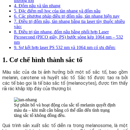
thương tổn
4. Đốm nâu và tàn nhang
5. Đặc điểm mô học của tàn nhang và đốm nâu
6. Các phương pháp điều trị đốm nâu, tàn nhang hiện nay
7. Điều trị đốm nâu, tàn nhang bằng tia laser tùy thuộc nhiều
vào:
8. Điều trị tàn nhang, đốm nâu bằng phối hợp Laser
Picosecond (PICO giây, PS) bước sóng kép 1064 nm – 532
nm
9. Sự kết hợp laser PS 532 nm và 1064 nm có ưu điểm:
1. Cơ chế hình thành sắc tố
Màu sắc của da bị ảnh hưởng bởi một số sắc tố, bao gồm
melanin, carotene và huyết sắc tố. Sắc tố được tạo ra bởi
các tế bào gọi là tế bào sắc tố (melanocytes), được tìm thấy
rải rác khắp lớp đáy của thượng bì.
Sự phân bố và hoạt động của sắc tố melanin quyết định
màu da – khi mất cân bằng có thể dẫn đến tình trạng
tăng sắc tố không đồng đều.
Quá trình sản xuất sắc tố diễn ra trong melanosome, là một