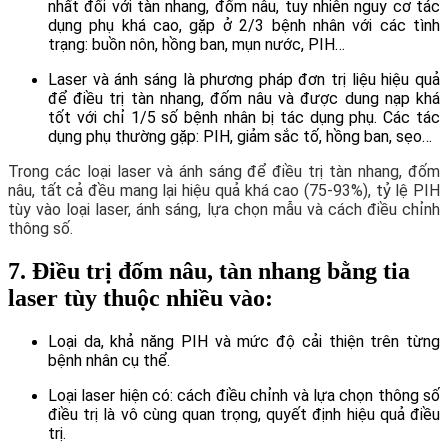
nhất đối với tàn nhang, đốm nâu, tuy nhiên nguy cơ tác
dụng phụ khá cao, gặp ở 2/3 bệnh nhân với các tình
trạng: buồn nôn, hồng ban, mụn nước, PIH…
Laser và ánh sáng là phương pháp đơn trị liệu hiệu quả
để điều trị tàn nhang, đốm nâu và được dung nạp khá
tốt với chỉ 1/5 số bệnh nhân bị tác dụng phụ. Các tác
dụng phụ thường gặp: PIH, giảm sắc tố, hồng ban, sẹo…
Trong các loại laser và ánh sáng để điều trị tàn nhang, đốm
nâu, tất cả đều mang lại hiệu quả khá cao (75-93%), tỷ lệ PIH
tùy vào loại laser, ánh sáng, lựa chọn mẫu và cách điều chỉnh
thông số.
7. Điều trị đốm nâu, tàn nhang bằng tia
laser tùy thuộc nhiều vào:
Loại da, khả năng PIH và mức độ cải thiện trên từng
bệnh nhân cụ thể.
Loại laser hiện có: cách điều chỉnh và lựa chọn thông số
điều trị là vô cùng quan trọng, quyết định hiệu quả điều
trị.