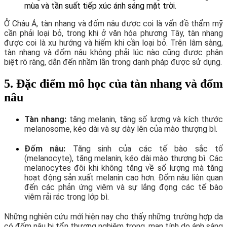
mùa và tần suất tiếp xúc ánh sáng mặt trời.
Ở Châu Á, tàn nhang và đốm nâu được coi là vấn đề thẩm mỹ
cần phải loại bỏ, trong khi ở văn hóa phương Tây, tàn nhang
được coi là xu hướng và hiếm khi cần loại bỏ. Trên lâm sàng,
tàn nhang và đốm nâu không phải lúc nào cũng được phân
biệt rõ ràng, dẫn đến nhầm lẫn trong danh pháp được sử dụng.
5. Đặc điểm mô học của tàn nhang và đốm
nâu
Tàn nhang:
tăng melanin, tăng số lượng và kích thước
melanosome, kéo dài và sự dày lên của mào thượng bì.
Đốm nâu:
Tăng sinh của các tế bào sắc tố
(melanocyte), tăng melanin, kéo dài mào thượng bì. Các
melanocytes đôi khi không tăng về số lượng mà tăng
hoạt động sản xuất melanin cao hơn. Đốm nâu liên quan
đến các phản ứng viêm và sự lắng đọng các tế bào
viêm rải rác trong lớp bì.
Những nghiên cứu mới hiện nay cho thấy những trường hợp da
có đốm nâu bị tổn thương nghiêm trọng, mạn tính do ánh sáng