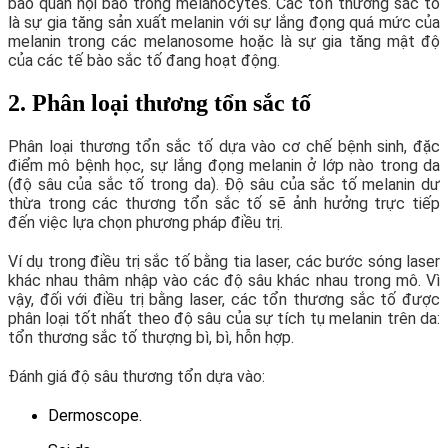
bào quan nội bào trong melanocytes. Các tổn thương sắc tố
là sự gia tăng sản xuất melanin với sự lắng đọng quá mức của
melanin trong các melanosome hoặc là sự gia tăng mật độ
của các tế bào sắc tố đang hoạt động.
2. Phân loại thương tổn sắc tố
Phân loại thương tổn sắc tố dựa vào cơ chế bệnh sinh, đặc
điểm mô bệnh học, sự lắng đọng melanin ở lớp nào trong da
(độ sâu của sắc tố trong da). Độ sâu của sắc tố melanin dư
thừa trong các thương tổn sắc tố sẽ ảnh hưởng trực tiếp
đến việc lựa chọn phương pháp điều trị.
Ví dụ trong điều trị sắc tố bằng tia laser, các bước sóng laser
khác nhau thâm nhập vào các độ sâu khác nhau trong mô. Vì
vậy, đối với điều trị bằng laser, các tổn thương sắc tố được
phân loại tốt nhất theo độ sâu của sự tích tụ melanin trên da:
tổn thương sắc tố thượng bì, bì, hỗn hợp.
Đánh giá độ sâu thương tổn dựa vào:
Dermoscope.