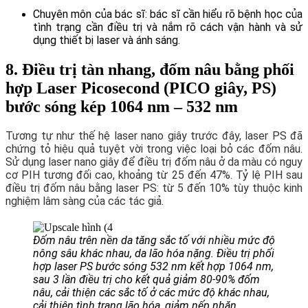
Chuyên môn của bác sĩ: bác sĩ cần hiểu rõ bệnh học của
tình trạng cần điều trị và nắm rõ cách vận hành và sử
dụng thiết bị laser và ánh sáng.
8. Điều trị tàn nhang, đốm nâu bằng phối
hợp Laser Picosecond (PICO giây, PS)
bước sóng kép 1064 nm – 532 nm
Tương tự như thế hệ laser nano giây trước đây, laser PS đã
chứng tỏ hiệu quả tuyệt vời trong việc loại bỏ các đốm nâu.
Sử dụng laser nano giây để điều trị đốm nâu ở da màu có nguy
cơ PIH tương đối cao, khoảng từ 25 đến 47%. Tỷ lệ PIH sau
điều trị đốm nâu bằng laser PS: từ 5 đến 10% tùy thuộc kinh
nghiệm lâm sàng của các tác giả.
Đốm nâu trên nền da tăng sắc tố với nhiều mức độ
nông sâu khác nhau, da lão hóa nặng. Điều trị phối
hợp laser PS bước sóng 532 nm kết hợp 1064 nm,
sau 3 lần điều trị cho kết quả giảm 80-90% đốm
nâu, cải thiện các sắc tố ở các mức độ khác nhau,
cải thiện tình trạng lão hóa, giảm nếp nhăn
.