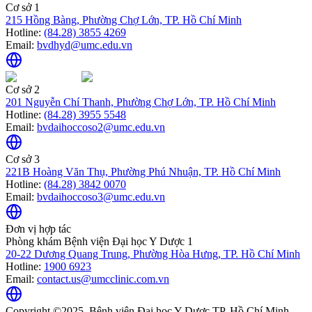
Cơ sở 1
215 Hồng Bàng, Phường Chợ Lớn, TP. Hồ Chí Minh
Hotline:
(84.28) 3855 4269
Email:
bvdhyd@umc.edu.vn
Cơ sở 2
201 Nguyễn Chí Thanh, Phường Chợ Lớn, TP. Hồ Chí Minh
Hotline:
(84.28) 3955 5548
Email:
bvdaihoccoso2@umc.edu.vn
Cơ sở 3
221B Hoàng Văn Thụ, Phường Phú Nhuận, TP. Hồ Chí Minh
Hotline:
(84.28) 3842 0070
Email:
bvdaihoccoso3@umc.edu.vn
Đơn vị hợp tác
Phòng khám Bệnh viện Đại học Y Dược 1
20-22 Dương Quang Trung, Phường Hòa Hưng, TP. Hồ Chí Minh
Hotline:
1900 6923
Email:
contact.us@umcclinic.com.vn
Copyright ©2025. Bệnh viện Đại học Y Dược TP. Hồ Chí Minh.