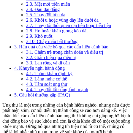
2.3. Mệt mỏi triền miên
2.4. Đau dai dẳng
2.5. Thay đổi trên da
2.6. Khối u hoặc vùng dày lên dưới da
2.7. Thay đổi thói quen đại tiện hoặc tiểu tiện
2.8. Ho hoặc khàn giọng kéo dài
2.9. Khó nuốt
2.10. Chảy máu bất thường
3. Hậu quả của việc bỏ qua các dấu hiệu cảnh báo
3.1. Chậm trễ trong chẩn đoán và điều trị
3.2. Giảm hiệu quả điều trị
3.3. Lan rộng và di căn
4. Khuyến nghị hành động
4.1. Thăm khám định kỳ
4.2. Lắng nghe cơ thể
4.3. Tầm soát ung thư
4.4. Thay đổi lối sống lành mạnh
5. Câu hỏi thường gặp (FAQ)
Ung thư là một trong những căn bệnh hiểm nghèo, nhưng nếu được
phát hiện sớm, cơ hội điều trị thành công sẽ cao hơn đáng kể. Việc
nhận biết các dấu hiệu cảnh báo ung thư không chỉ giúp người bệnh
chủ động bảo vệ sức khỏe mà còn là chìa khóa để có một cuộc sống
khỏe mạnh. Đừng bỏ qua những tín hiệu nhỏ từ cơ thể, chúng có
thể là lời nhắc nhủ quan trọng về sức khỏe của người bệnh.