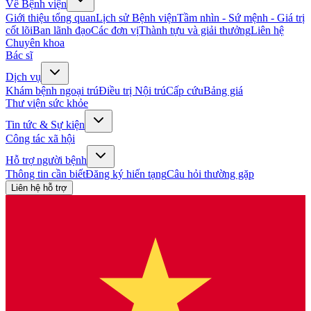
Về Bệnh viện
Giới thiệu tổng quan
Lịch sử Bệnh viện
Tầm nhìn - Sứ mệnh - Giá trị
cốt lõi
Ban lãnh đạo
Các đơn vị
Thành tựu và giải thưởng
Liên hệ
Chuyên khoa
Bác sĩ
Dịch vụ
Khám bệnh ngoại trú
Điều trị Nội trú
Cấp cứu
Bảng giá
Thư viện sức khỏe
Tin tức & Sự kiện
Công tác xã hội
Hỗ trợ người bệnh
Thông tin cần biết
Đăng ký hiến tạng
Câu hỏi thường gặp
Liên hệ hỗ trợ