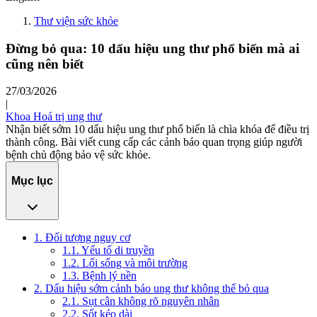
Thư viện sức khỏe
Đừng bỏ qua: 10 dấu hiệu ung thư phổ biến mà ai
cũng nên biết
27/03/2026
|
Khoa Hoá trị ung thư
Nhận biết sớm 10 dấu hiệu ung thư phổ biến là chìa khóa để điều trị
thành công. Bài viết cung cấp các cảnh báo quan trọng giúp người
bệnh chủ động bảo vệ sức khỏe.
Mục lục
1. Đối tượng nguy cơ
1.1. Yếu tố di truyền
1.2. Lối sống và môi trường
1.3. Bệnh lý nền
2. Dấu hiệu sớm cảnh báo ung thư không thể bỏ qua
2.1. Sụt cân không rõ nguyên nhân
2.2. Sốt kéo dài