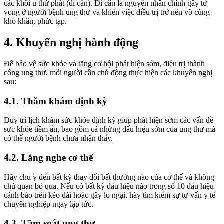
các khối u thứ phát (di căn). Di căn là nguyên nhân chính gây tử
vong ở người bệnh ung thư và khiến việc điều trị trở nên vô cùng
khó khăn, phức tạp.
4. Khuyến nghị hành động
Để bảo vệ sức khỏe và tăng cơ hội phát hiện sớm, điều trị thành
công ung thư, mỗi người cần chủ động thực hiện các khuyến nghị
sau:
4.1. Thăm khám định kỳ
Duy trì lịch khám sức khỏe định kỳ giúp phát hiện sớm các vấn đề
sức khỏe tiềm ẩn, bao gồm cả những dấu hiệu sớm của ung thư mà
có thể người bệnh chưa nhận thấy.
4.2. Lắng nghe cơ thể
Hãy chú ý đến bất kỳ thay đổi bất thường nào của cơ thể và không
chủ quan bỏ qua. Nếu có bất kỳ dấu hiệu nào trong số 10 dấu hiệu
cảnh báo trên kéo dài hoặc gây lo ngại, hãy tìm kiếm sự tư vấn y tế
chuyên nghiệp ngay lập tức.
4.3. Tầm soát ung thư