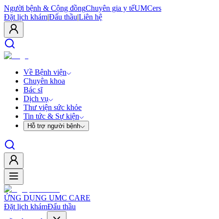
Người bệnh & Cộng đồng
Chuyên gia y tế
UMCers
Đặt lịch khám
|
Đấu thầu
|
Liên hệ
Về Bệnh viện
Chuyên khoa
Bác sĩ
Dịch vụ
Thư viện sức khỏe
Tin tức & Sự kiện
Hỗ trợ người bệnh
ỨNG DỤNG UMC CARE
Đặt lịch khám
Đấu thầu