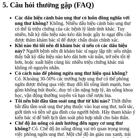
5. Câu hỏi thường gặp (FAQ)
Các dấu hiệu cảnh báo ung thư có luôn đồng nghĩa với
ung thư không?
Không. Nhiều dấu hiệu cảnh báo ung thư
có thể là triệu chứng của các bệnh lý lành tính khác. Tuy
nhiên, bất kỳ dấu hiệu nào kéo dài hoặc gây lo ngại đều cần
được thăm khám bác sĩ để được chẩn đoán chính xác.
Khi nào thì tôi nên đi khám bác sĩ nếu có các dấu hiệu
này?
Người bệnh nên đi khám bác sĩ ngay lập tức nếu nhận
thấy bất kỳ dấu hiệu nào kéo dài hơn vài tuần, trở nên tồi tệ
hơn, hoặc xuất hiện cùng lúc nhiều triệu chứng khác mà
không rõ nguyên nhân.
Có cách nào để phòng ngừa ung thư hiệu quả không?
Có. Khoảng 30-50% các trường hợp ung thư có thể phòng
ngừa được thông qua việc thay đổi lối sống lành mạnh, bao
gồm không hút thuốc, duy trì cân nặng hợp lý, ăn uống khoa
học, vận động thường xuyên và hạn chế rượu bia.
Tôi nên bắt đầu tầm soát ung thư từ khi nào?
Thời điểm
bắt đầu tầm soát ung thư phụ thuộc vào loại ung thư, tuổi tác,
giới tính và tiền sử gia đình của người bệnh. Hãy tham khảo ý
kiến bác sĩ để biết lịch tầm soát phù hợp nhất cho bản thân.
Chế độ ăn uống có ảnh hưởng đến nguy cơ ung thư
không?
Có. Chế độ ăn uống đóng vai trò quan trọng trong
việc phòng ngừa ung thư. Một chế độ ăn giàu rau xanh, trái