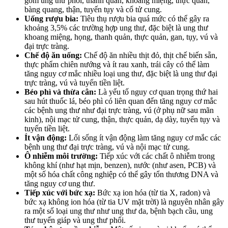
gồm ung thư phổi, thanh quản, khoang miệng, thực quản,
bàng quang, thận, tuyến tụy và cổ tử cung.
Uống rượu bia:
Tiêu thụ rượu bia quá mức có thể gây ra
khoảng 3,5% các trường hợp ung thư, đặc biệt là ung thư
khoang miệng, họng, thanh quản, thực quản, gan, tụy, vú và
đại trực tràng.
Chế độ ăn uống:
Chế độ ăn nhiều thịt đỏ, thịt chế biến sẵn,
thực phẩm chiên nướng và ít rau xanh, trái cây có thể làm
tăng nguy cơ mắc nhiều loại ung thư, đặc biệt là ung thư đại
trực tràng, vú và tuyến tiền liệt.
Béo phì và thừa cân:
Là yếu tố nguy cơ quan trọng thứ hai
sau hút thuốc lá, béo phì có liên quan đến tăng nguy cơ mắc
các bệnh ung thư như đại trực tràng, vú (ở phụ nữ sau mãn
kinh), nội mạc tử cung, thận, thực quản, dạ dày, tuyến tụy và
tuyến tiền liệt.
Ít vận động:
Lối sống ít vận động làm tăng nguy cơ mắc các
bệnh ung thư đại trực tràng, vú và nội mạc tử cung.
Ô nhiễm môi trường:
Tiếp xúc với các chất ô nhiễm trong
không khí (như hạt mịn, benzen), nước (như asen, PCB) và
một số hóa chất công nghiệp có thể gây tổn thương DNA và
tăng nguy cơ ung thư.
Tiếp xúc với bức xạ:
Bức xạ ion hóa (từ tia X, radon) và
bức xạ không ion hóa (từ tia UV mặt trời) là nguyên nhân gây
ra một số loại ung thư như ung thư da, bệnh bạch cầu, ung
thư tuyến giáp và ung thư phổi.