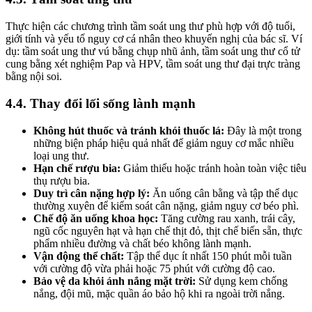
Thực hiện các chương trình tầm soát ung thư phù hợp với độ tuổi,
giới tính và yếu tố nguy cơ cá nhân theo khuyến nghị của bác sĩ. Ví
dụ: tầm soát ung thư vú bằng chụp nhũ ảnh, tầm soát ung thư cổ tử
cung bằng xét nghiệm Pap và HPV, tầm soát ung thư đại trực tràng
bằng nội soi.
4.4. Thay đổi lối sống lành mạnh
Không hút thuốc và tránh khói thuốc lá:
Đây là một trong
những biện pháp hiệu quả nhất để giảm nguy cơ mắc nhiều
loại ung thư.
Hạn chế rượu bia:
Giảm thiểu hoặc tránh hoàn toàn việc tiêu
thụ rượu bia.
Duy trì cân nặng hợp lý:
Ăn uống cân bằng và tập thể dục
thường xuyên để kiểm soát cân nặng, giảm nguy cơ béo phì.
Chế độ ăn uống khoa học:
Tăng cường rau xanh, trái cây,
ngũ cốc nguyên hạt và hạn chế thịt đỏ, thịt chế biến sẵn, thực
phẩm nhiều đường và chất béo không lành mạnh.
Vận động thể chất:
Tập thể dục ít nhất 150 phút mỗi tuần
với cường độ vừa phải hoặc 75 phút với cường độ cao.
Bảo vệ da khỏi ánh nắng mặt trời:
Sử dụng kem chống
nắng, đội mũ, mặc quần áo bảo hộ khi ra ngoài trời nắng.