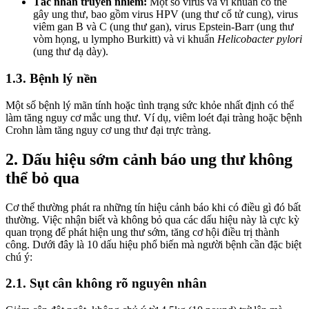
Tác nhân truyền nhiễm:
Một số virus và vi khuẩn có thể
gây ung thư, bao gồm virus HPV (ung thư cổ tử cung), virus
viêm gan B và C (ung thư gan), virus Epstein-Barr (ung thư
vòm họng, u lympho Burkitt) và vi khuẩn
Helicobacter pylori
(ung thư dạ dày).
1.3. Bệnh lý nền
Một số bệnh lý mãn tính hoặc tình trạng sức khỏe nhất định có thể
làm tăng nguy cơ mắc ung thư. Ví dụ, viêm loét đại tràng hoặc bệnh
Crohn làm tăng nguy cơ ung thư đại trực tràng.
2. Dấu hiệu sớm cảnh báo ung thư không
thể bỏ qua
Cơ thể thường phát ra những tín hiệu cảnh báo khi có điều gì đó bất
thường. Việc nhận biết và không bỏ qua các dấu hiệu này là cực kỳ
quan trọng để phát hiện ung thư sớm, tăng cơ hội điều trị thành
công. Dưới đây là 10 dấu hiệu phổ biến mà người bệnh cần đặc biệt
chú ý:
2.1. Sụt cân không rõ nguyên nhân