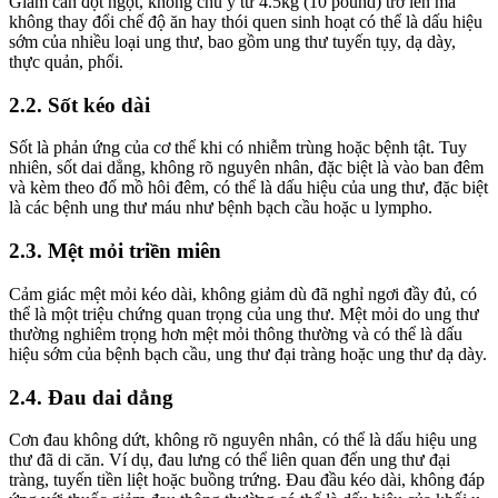
Giảm cân đột ngột, không chủ ý từ 4.5kg (10 pound) trở lên mà
không thay đổi chế độ ăn hay thói quen sinh hoạt có thể là dấu hiệu
sớm của nhiều loại ung thư, bao gồm ung thư tuyến tụy, dạ dày,
thực quản, phổi.
2.2. Sốt kéo dài
Sốt là phản ứng của cơ thể khi có nhiễm trùng hoặc bệnh tật. Tuy
nhiên, sốt dai dẳng, không rõ nguyên nhân, đặc biệt là vào ban đêm
và kèm theo đổ mồ hôi đêm, có thể là dấu hiệu của ung thư, đặc biệt
là các bệnh ung thư máu như bệnh bạch cầu hoặc u lympho.
2.3. Mệt mỏi triền miên
Cảm giác mệt mỏi kéo dài, không giảm dù đã nghỉ ngơi đầy đủ, có
thể là một triệu chứng quan trọng của ung thư. Mệt mỏi do ung thư
thường nghiêm trọng hơn mệt mỏi thông thường và có thể là dấu
hiệu sớm của bệnh bạch cầu, ung thư đại tràng hoặc ung thư dạ dày.
2.4. Đau dai dẳng
Cơn đau không dứt, không rõ nguyên nhân, có thể là dấu hiệu ung
thư đã di căn. Ví dụ, đau lưng có thể liên quan đến ung thư đại
tràng, tuyến tiền liệt hoặc buồng trứng. Đau đầu kéo dài, không đáp