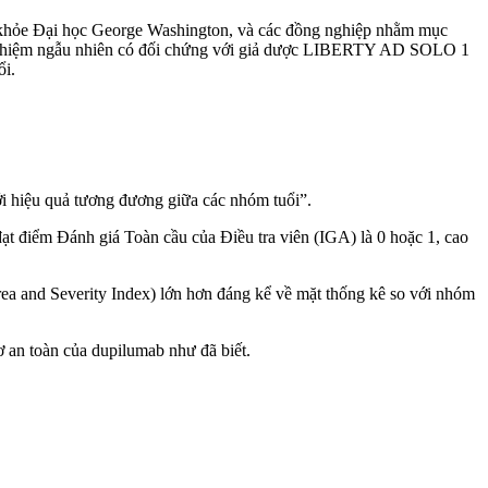
c khỏe Đại học George Washington, và các đồng nghiệp nhằm mục
thử nghiệm ngẫu nhiên có đối chứng với giả dược LIBERTY AD SOLO 1
i.
ới hiệu quả tương đương giữa các nhóm tuổi”.
ạt điểm Đánh giá Toàn cầu của Điều tra viên (IGA) là 0 hoặc 1, cao
ea and Severity Index) lớn hơn đáng kể về mặt thống kê so với nhóm
 an toàn của dupilumab như đã biết.