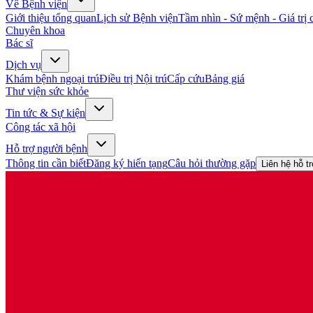
Về Bệnh viện
Giới thiệu tổng quan
Lịch sử Bệnh viện
Tầm nhìn - Sứ mệnh - Giá trị c
Chuyên khoa
Bác sĩ
Dịch vụ
Khám bệnh ngoại trú
Điều trị Nội trú
Cấp cứu
Bảng giá
Thư viện sức khỏe
Tin tức & Sự kiện
Công tác xã hội
Hỗ trợ người bệnh
Thông tin cần biết
Đăng ký hiến tạng
Câu hỏi thường gặp
Liên hệ hỗ t