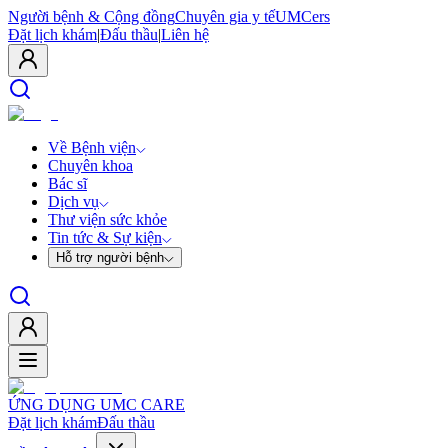
Người bệnh & Cộng đồng
Chuyên gia y tế
UMCers
Đặt lịch khám
|
Đấu thầu
|
Liên hệ
Về Bệnh viện
Chuyên khoa
Bác sĩ
Dịch vụ
Thư viện sức khỏe
Tin tức & Sự kiện
Hỗ trợ người bệnh
ỨNG DỤNG UMC CARE
Đặt lịch khám
Đấu thầu