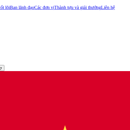
ốt lõi
Ban lãnh đạo
Các đơn vị
Thành tựu và giải thưởng
Liên hệ
rợ