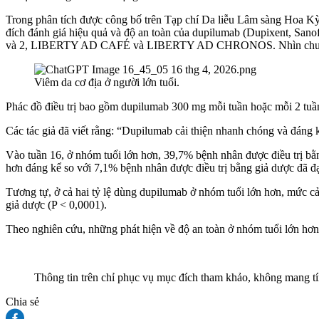
Trong phân tích được công bố trên Tạp chí Da liễu Lâm sàng Hoa K
đích đánh giá hiệu quả và độ an toàn của dupilumab (Dupixent, San
và 2, LIBERTY AD CAFÉ và LIBERTY AD CHRONOS. Nhìn chung, có 
Viêm da cơ địa ở người lớn tuổi.
Phác đồ điều trị bao gồm dupilumab 300 mg mỗi tuần hoặc mỗi 2 tuần,
Các tác giả đã viết rằng: “Dupilumab cải thiện nhanh chóng và đáng 
Vào tuần 16, ở nhóm tuổi lớn hơn, 39,7% bệnh nhân được điều trị bằ
hơn đáng kể so với 7,1% bệnh nhân được điều trị bằng giả dược đã đạt
Tương tự, ở cả hai tỷ lệ dùng dupilumab ở nhóm tuổi lớn hơn, mức 
giả dược (P < 0,0001).
Theo nghiên cứu, những phát hiện về độ an toàn ở nhóm tuổi lớn hơn
Thông tin trên chỉ phục vụ mục đích tham khảo, không mang tính
Chia sẻ