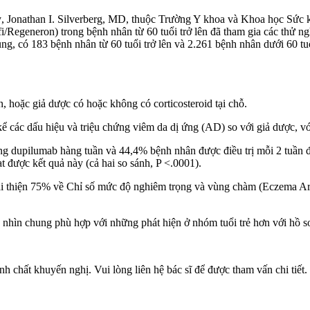
ỳ, Jonathan I. Silverberg, MD, thuộc Trường Y khoa và Khoa học Sứ
ofi/Regeneron) trong bệnh nhân từ 60 tuổi trở lên đã tham gia các 
183 bệnh nhân từ 60 tuổi trở lên và 2.261 bệnh nhân dưới 60 tuổ
 hoặc giả dược có hoặc không có corticosteroid tại chỗ.
kể các dấu hiệu và triệu chứng viêm da dị ứng (AD) so với giả dược, v
ng dupilumab hàng tuần và 44,4% bệnh nhân được điều trị mỗi 2 tuần đ
 được kết quả này (cả hai so sánh, P <.0001).
cải thiện 75% về Chỉ số mức độ nghiêm trọng và vùng chàm (Eczema Ar
 nhìn chung phù hợp với những phát hiện ở nhóm tuổi trẻ hơn với hồ sơ
 chất khuyến nghị. Vui lòng liên hệ bác sĩ để được tham vấn chi tiết.