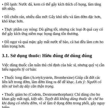
• Đồ lạnh: Nước đá, kem có thể gây kích thích cổ họng, làm tăng
tiết nhầy.
• Đồ chiên rán, nhiều dầu mỡ: Gây khó tiêu và làm đờm đặc hơn,
khó khạc hơn.
• Thực phẩm cay nóng: Dù gừng tốt, nhưng các loại ớt quá cay có
thể gây kích ứng niêm mạc họng đang tổn thương.
• Đồ ngọt và quá mặn: gây mất nước tế bào, cả hai đều làm cơn ho
trầm trọng hơn.
3.1. Sử dụng thuốc: Hiểu đúng để dùng đúng
Việc dùng thuốc cần tuân thủ chỉ định của bác sĩ, nhưng quý vị cần
hiểu nguyên lý cơ bản:
• Thuốc long đàm (Acetylcystein, Bromhexine) Giúp cắt đứt các
liên kết trong đờm, làm đờm lỏng ra để dễ khạc.
Lưu ý: Người có
tiền sử loét dạ dày cần thận trọng
.
• Thuốc giảm ho (Codein, Dextromethorphan): Chỉ dùng cho ho
khan gây mất ngủ, kiệt sức.
Tuyệt đối không dùng thuốc ức chế ho
khi đang có nhiều đờm
, vì sẽ làm ứ đọng đờm trong phổi, gây nguy
hiểm.