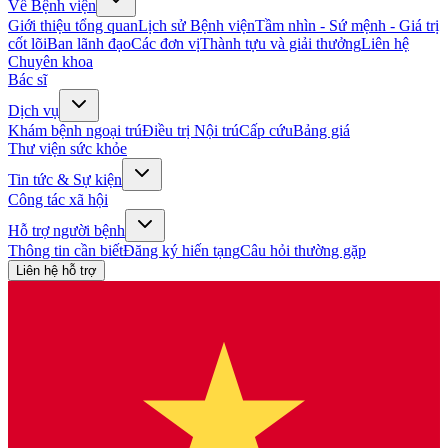
Về Bệnh viện
Giới thiệu tổng quan
Lịch sử Bệnh viện
Tầm nhìn - Sứ mệnh - Giá trị
cốt lõi
Ban lãnh đạo
Các đơn vị
Thành tựu và giải thưởng
Liên hệ
Chuyên khoa
Bác sĩ
Dịch vụ
Khám bệnh ngoại trú
Điều trị Nội trú
Cấp cứu
Bảng giá
Thư viện sức khỏe
Tin tức & Sự kiện
Công tác xã hội
Hỗ trợ người bệnh
Thông tin cần biết
Đăng ký hiến tạng
Câu hỏi thường gặp
Liên hệ hỗ trợ