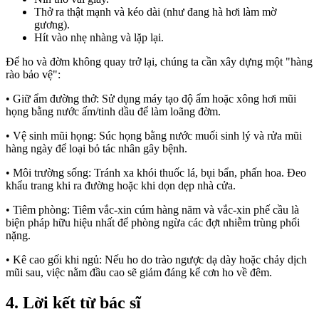
Thở ra thật mạnh và kéo dài (như đang hà hơi làm mờ
gương).
Hít vào nhẹ nhàng và lặp lại.
Để ho và đờm không quay trở lại, chúng ta cần xây dựng một "hàng
rào bảo vệ":
• Giữ ẩm đường thở: Sử dụng máy tạo độ ẩm hoặc xông hơi mũi
họng bằng nước ấm/tinh dầu để làm loãng đờm.
• Vệ sinh mũi họng: Súc họng bằng nước muối sinh lý và rửa mũi
hàng ngày để loại bỏ tác nhân gây bệnh.
• Môi trường sống: Tránh xa khói thuốc lá, bụi bẩn, phấn hoa. Đeo
khẩu trang khi ra đường hoặc khi dọn dẹp nhà cửa.
• Tiêm phòng: Tiêm vắc-xin cúm hàng năm và vắc-xin phế cầu là
biện pháp hữu hiệu nhất để phòng ngừa các đợt nhiễm trùng phổi
nặng.
• Kê cao gối khi ngủ: Nếu ho do trào ngược dạ dày hoặc chảy dịch
mũi sau, việc nằm đầu cao sẽ giảm đáng kể cơn ho về đêm.
4. Lời kết từ bác sĩ