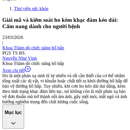
Thư viện sức khỏe
Giải mã và kiểm soát ho kèm khạc đàm kéo dài:
Cẩm nang dành cho người bệnh
23/03/2026
|
Khoa Thăm dò chức năng hô hấp
PGS TS BS.
Nguyễn Như Vinh
Khoa Thăm dò chức năng hô hấp
Xem chi tiết
Ho là một phản xạ sinh lý tự nhiên và rất cần thiết của cơ thể nhằm
tống xuất các dị vật, vi khuẩn hoặc chất tiết ra khỏi đường hô hấp để
bảo vệ đường hô hấp. Tuy nhiên, khi cơn ho kéo dài dai dẳng, kèm
theo tình trạng khạc đàm liên tục, nó không còn là một phản xạ bảo
vệ đơn thuần mà trở thành nỗi ám ảnh, gây mệt mỏi, mất ngủ và ảnh
hưởng nghiêm trọng đến chất lượng cuộc sống.
Mục lục