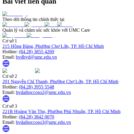
Bài viết liên quan
Theo dõi thông tin chính thức tại
Quản lý và chăm sóc sức khỏe với UMC Care
Cơ sở 1
215 Hồng Bàng, Phường Chợ Lớn, TP. Hồ Chí Minh
Hotline:
(84.28) 3855 4269
Email:
bvdhyd@umc.edu.vn
Cơ sở 2
201 Nguyễn Chí Thanh, Phường Chợ Lớn, TP. Hồ Chí Minh
Hotline:
(84.28) 3955 5548
Email:
bvdaihoccoso2@umc.edu.vn
Cơ sở 3
221B Hoàng Văn Thụ, Phường Phú Nhuận, TP. Hồ Chí Minh
Hotline:
(84.28) 3842 0070
Email:
bvdaihoccoso3@umc.edu.vn