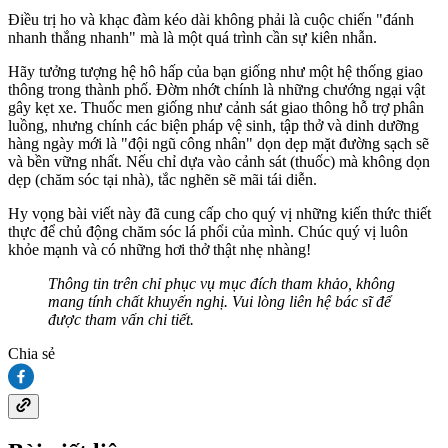
Điều trị ho và khạc đàm kéo dài không phải là cuộc chiến "đánh
nhanh thắng nhanh" mà là một quá trình cần sự kiên nhẫn.
Hãy tưởng tượng hệ hô hấp của bạn giống như một hệ thống giao
thông trong thành phố. Đờm nhớt chính là những chướng ngại vật
gây kẹt xe. Thuốc men giống như cảnh sát giao thông hỗ trợ phân
luồng, nhưng chính các biện pháp vệ sinh, tập thở và dinh dưỡng
hàng ngày mới là "đội ngũ công nhân" dọn dẹp mặt đường sạch sẽ
và bền vững nhất. Nếu chỉ dựa vào cảnh sát (thuốc) mà không dọn
dẹp (chăm sóc tại nhà), tắc nghẽn sẽ mãi tái diễn.
Hy vọng bài viết này đã cung cấp cho quý vị những kiến thức thiết
thực để chủ động chăm sóc lá phổi của mình. Chúc quý vị luôn
khỏe mạnh và có những hơi thở thật nhẹ nhàng!
Thông tin trên chỉ phục vụ mục đích tham khảo, không
mang tính chất khuyến nghị. Vui lòng liên hệ bác sĩ để
được tham vấn chi tiết.
Chia sẻ