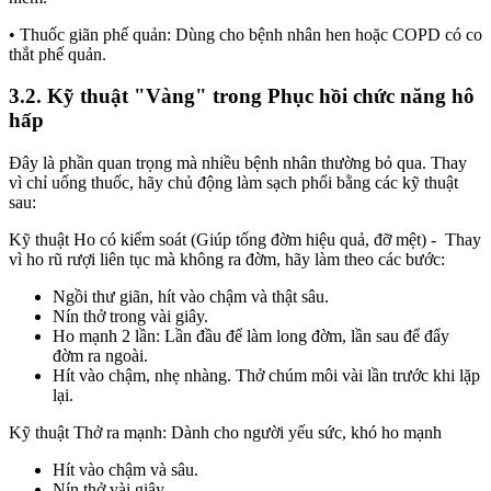
• Thuốc giãn phế quản: Dùng cho bệnh nhân hen hoặc COPD có co
thắt phế quản.
3.2. Kỹ thuật "Vàng" trong Phục hồi chức năng hô
hấp
Đây là phần quan trọng mà nhiều bệnh nhân thường bỏ qua. Thay
vì chỉ uống thuốc, hãy chủ động làm sạch phổi bằng các kỹ thuật
sau:
Kỹ thuật Ho có kiểm soát (Giúp tống đờm hiệu quả, đỡ mệt) - Thay
vì ho rũ rượi liên tục mà không ra đờm, hãy làm theo các bước:
Ngồi thư giãn, hít vào chậm và thật sâu.
Nín thở trong vài giây.
Ho mạnh 2 lần: Lần đầu để làm long đờm, lần sau để đẩy
đờm ra ngoài.
Hít vào chậm, nhẹ nhàng. Thở chúm môi vài lần trước khi lặp
lại.
Kỹ thuật Thở ra mạnh: Dành cho người yếu sức, khó ho mạnh
Hít vào chậm và sâu.
Nín thở vài giây.