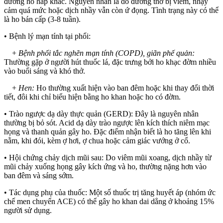
đường hô hấp khác. Nguyên nhân là do đường thở bị viêm, nhạy
cảm quá mức hoặc dịch nhầy vẫn còn ứ đọng. Tình trạng này có thể
là ho bán cấp (3-8 tuần).
• Bệnh lý mạn tính tại phổi:
+
Bệnh phổi tắc nghẽn mạn tính (COPD), giãn phế quản:
Thường gặp ở người hút thuốc lá, đặc trưng bởi ho khạc đờm nhiều
vào buổi sáng và khó thở.
+
Hen:
Ho thường xuất hiện vào ban đêm hoặc khi thay đổi thời
tiết, đôi khi chỉ biểu hiện bằng ho khan hoặc ho có đờm.
• Trào ngược dạ dày thực quản (GERD): Đây là nguyên nhân
thường bị bỏ sót. Acid dạ dày trào ngược lên kích thích niêm mạc
họng và thanh quản gây ho. Đặc điểm nhận biết là ho tăng lên khi
nằm, khi đói, kèm ợ hơi, ợ chua hoặc cảm giác vướng ở cổ.
• Hội chứng chảy dịch mũi sau: Do viêm mũi xoang, dịch nhầy từ
mũi chảy xuống họng gây kích ứng và ho, thường nặng hơn vào
ban đêm và sáng sớm.
• Tác dụng phụ của thuốc: Một số thuốc trị tăng huyết áp (nhóm ức
chế men chuyển ACE) có thể gây ho khan dai dẳng ở khoảng 15%
người sử dụng.