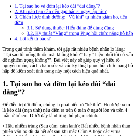
1. Tại sao ho và đờm lại kéo dài “dai dẳng”?
2. Khi nào bạn cần đến gặp bác sĩ ngay lập tức?
3. Chiến lược dinh dưỡng: "Vũ khí" tự nhiên giảm ho, tiêu
đờm
3.1. Sử dụng thuốc: Hiểu đúng để dùng đúng
3.2. Kỹ thuật "Vàng" trong Phục hồi chức năng hô hấp
4. Lời kết từ bác sĩ
Trong quá trình thăm khám, tôi gặp rất nhiều bệnh nhân lo lắng:
"Tại sao tôi uống thuốc mãi không khỏi?" hay "Liệu phổi tôi có vấn
đề nghiêm trọng không?". Bài viết này sẽ giúp quý vị hiểu rõ
nguyên nhân, cách chăm sóc và các kỹ thuật phục hồi chức năng hô
hấp để kiểm soát tình trạng này một cách hiệu quả nhất.
1. Tại sao ho và đờm lại kéo dài “dai
dẳng”?
Để điều trị dứt điểm, chúng ta phải hiểu rõ "kẻ thù". Ho được xem
là kéo dài (mạn tính) nếu diễn ra trên 8 tuần ở người lớn và trên 4
tuần ở trẻ em. Dưới đây là những thủ phạm chính:
• Hậu nhiễm trùng (Sau cúm, cảm lạnh): Rất nhiều bệnh nhân than
phiền vẫn ho dù đã hết sốt sau khi mắc Cúm A hoặc các virus