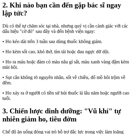
2. Khi nào bạn cần đến gặp bác sĩ ngay
lập tức?
Dù có thể tự chăm sóc tại nhà, nhưng quý vị cần cảnh giác với các
dấu hiệu "cờ đỏ" sau đây và đến bệnh viện ngay:
• Ho kéo dài trên 3 tuần sau dùng thuốc không giảm.
• Ho kèm sốt cao, khó thở, tím tái hoặc đau ngực dữ dội.
• Ho ra máu hoặc đàm có màu nâu gỉ sắt, màu xanh vàng đậm kèm
mùi hôi.
• Sụt cân không rõ nguyên nhân, sốt về chiều, đổ mồ hôi trộm về
đêm.
• Ho xảy ra ở người có tiền sử hút thuốc lá lâu năm hoặc người cao
tuổi.
3. Chiến lược dinh dưỡng: "Vũ khí" tự
nhiên giảm ho, tiêu đờm
Chế độ ăn uống đóng vai trò hỗ trợ đắc lực trong việc làm loãng