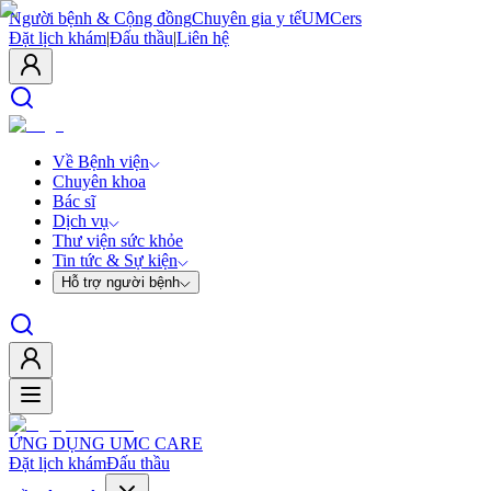
Người bệnh & Cộng đồng
Chuyên gia y tế
UMCers
Đặt lịch khám
|
Đấu thầu
|
Liên hệ
Về Bệnh viện
Chuyên khoa
Bác sĩ
Dịch vụ
Thư viện sức khỏe
Tin tức & Sự kiện
Hỗ trợ người bệnh
ỨNG DỤNG UMC CARE
Đặt lịch khám
Đấu thầu