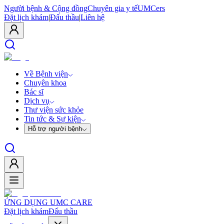
Người bệnh & Cộng đồng
Chuyên gia y tế
UMCers
Đặt lịch khám
|
Đấu thầu
|
Liên hệ
Về Bệnh viện
Chuyên khoa
Bác sĩ
Dịch vụ
Thư viện sức khỏe
Tin tức & Sự kiện
Hỗ trợ người bệnh
ỨNG DỤNG UMC CARE
Đặt lịch khám
Đấu thầu