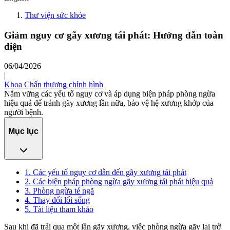
Thư viện sức khỏe
Giảm nguy cơ gãy xương tái phát: Hướng dẫn toàn
diện
06/04/2026
|
Khoa Chấn thương chỉnh hình
Nắm vững các yếu tố nguy cơ và áp dụng biện pháp phòng ngừa
hiệu quả để tránh gãy xương lần nữa, bảo vệ hệ xương khớp của
người bệnh.
Mục lục
1. Các yếu tố nguy cơ dẫn đến gãy xương tái phát
2. Các biện pháp phòng ngừa gãy xương tái phát hiệu quả
3. Phòng ngừa té ngã
4. Thay đổi lối sống
5. Tài liệu tham khảo
Sau khi đã trải qua một lần gãy xương, việc phòng ngừa gãy lại trở