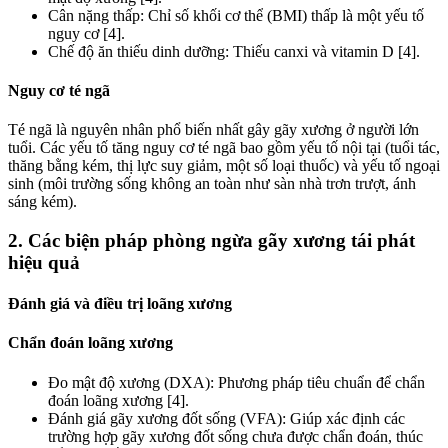
Cân nặng thấp: Chỉ số khối cơ thể (BMI) thấp là một yếu tố
nguy cơ [4].
Chế độ ăn thiếu dinh dưỡng: Thiếu canxi và vitamin D [4].
Nguy cơ té ngã
Té ngã là nguyên nhân phổ biến nhất gây gãy xương ở người lớn
tuổi. Các yếu tố tăng nguy cơ té ngã bao gồm yếu tố nội tại (tuổi tác,
thăng bằng kém, thị lực suy giảm, một số loại thuốc) và yếu tố ngoại
sinh (môi trường sống không an toàn như sàn nhà trơn trượt, ánh
sáng kém).
2. Các biện pháp phòng ngừa gãy xương tái phát
hiệu quả
Đánh giá và điều trị loãng xương
Chẩn đoán loãng xương
Đo mật độ xương (DXA): Phương pháp tiêu chuẩn để chẩn
đoán loãng xương [4].
Đánh giá gãy xương đốt sống (VFA): Giúp xác định các
trường hợp gãy xương đốt sống chưa được chẩn đoán, thúc