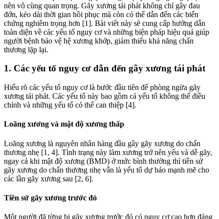
nên vô cùng quan trọng. Gãy xương tái phát không chỉ gây đau
đớn, kéo dài thời gian hồi phục mà còn có thể dẫn đến các biến
chứng nghiêm trọng hơn [1]. Bài viết này sẽ cung cấp hướng dẫn
toàn diện về các yếu tố nguy cơ và những biện pháp hiệu quả giúp
người bệnh bảo vệ hệ xương khớp, giảm thiểu khả năng chấn
thương lặp lại.
1. Các yếu tố nguy cơ dẫn đến gãy xương tái phát
Hiểu rõ các yếu tố nguy cơ là bước đầu tiên để phòng ngừa gãy
xương tái phát. Các yếu tố này bao gồm cả yếu tố không thể điều
chỉnh và những yếu tố có thể can thiệp [4].
Loãng xương và mật độ xương thấp
Loãng xương là nguyên nhân hàng đầu gây gãy xương do chấn
thương nhẹ [1, 4]. Tình trạng này làm xương trở nên yếu và dễ gãy,
ngay cả khi mật độ xương (BMD) ở mức bình thường thì tiền sử
gãy xương do chấn thương nhẹ vẫn là yếu tố dự báo mạnh mẽ cho
các lần gãy xương sau [2, 6].
Tiền sử gãy xương trước đó
Một người đã từng bị gãy xương trước đó có nguy cơ cao hơn đáng