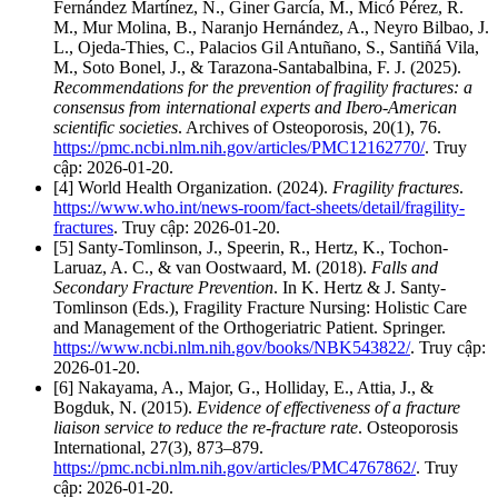
Fernández Martínez, N., Giner García, M., Micó Pérez, R.
M., Mur Molina, B., Naranjo Hernández, A., Neyro Bilbao, J.
L., Ojeda-Thies, C., Palacios Gil Antuñano, S., Santiñá Vila,
M., Soto Bonel, J., & Tarazona-Santabalbina, F. J. (2025).
Recommendations for the prevention of fragility fractures: a
consensus from international experts and Ibero-American
scientific societies
. Archives of Osteoporosis, 20(1), 76.
https://pmc.ncbi.nlm.nih.gov/articles/PMC12162770/
. Truy
cập: 2026-01-20.
[4] World Health Organization. (2024).
Fragility fractures
.
https://www.who.int/news-room/fact-sheets/detail/fragility-
fractures
. Truy cập: 2026-01-20.
[5] Santy-Tomlinson, J., Speerin, R., Hertz, K., Tochon-
Laruaz, A. C., & van Oostwaard, M. (2018).
Falls and
Secondary Fracture Prevention
. In K. Hertz & J. Santy-
Tomlinson (Eds.), Fragility Fracture Nursing: Holistic Care
and Management of the Orthogeriatric Patient. Springer.
https://www.ncbi.nlm.nih.gov/books/NBK543822/
. Truy cập:
2026-01-20.
[6] Nakayama, A., Major, G., Holliday, E., Attia, J., &
Bogduk, N. (2015).
Evidence of effectiveness of a fracture
liaison service to reduce the re-fracture rate
. Osteoporosis
International, 27(3), 873–879.
https://pmc.ncbi.nlm.nih.gov/articles/PMC4767862/
. Truy
cập: 2026-01-20.