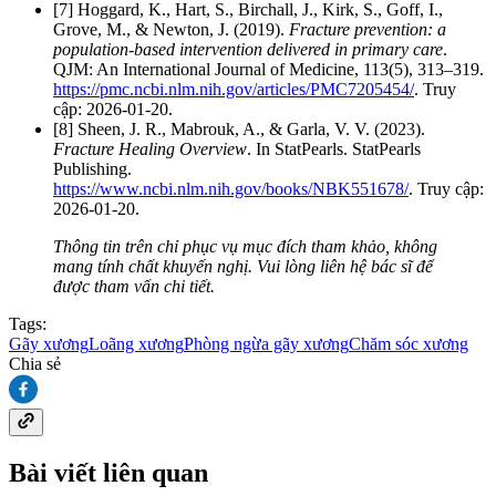
[7] Hoggard, K., Hart, S., Birchall, J., Kirk, S., Goff, I.,
Grove, M., & Newton, J. (2019).
Fracture prevention: a
population-based intervention delivered in primary care
.
QJM: An International Journal of Medicine, 113(5), 313–319.
https://pmc.ncbi.nlm.nih.gov/articles/PMC7205454/
. Truy
cập: 2026-01-20.
[8] Sheen, J. R., Mabrouk, A., & Garla, V. V. (2023).
Fracture Healing Overview
. In StatPearls. StatPearls
Publishing.
https://www.ncbi.nlm.nih.gov/books/NBK551678/
. Truy cập:
2026-01-20.
Thông tin trên chỉ phục vụ mục đích tham khảo, không
mang tính chất khuyến nghị. Vui lòng liên hệ bác sĩ để
được tham vấn chi tiết.
Tags:
Gãy xương
Loãng xương
Phòng ngừa gãy xương
Chăm sóc xương
Chia sẻ
Bài viết liên quan