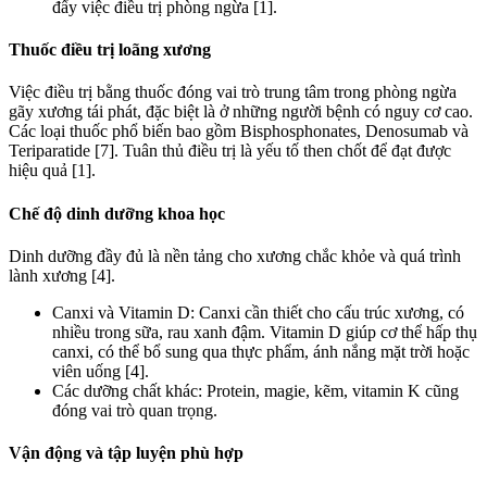
đẩy việc điều trị phòng ngừa [1].
Thuốc điều trị loãng xương
Việc điều trị bằng thuốc đóng vai trò trung tâm trong phòng ngừa
gãy xương tái phát, đặc biệt là ở những người bệnh có nguy cơ cao.
Các loại thuốc phổ biến bao gồm Bisphosphonates, Denosumab và
Teriparatide [7]. Tuân thủ điều trị là yếu tố then chốt để đạt được
hiệu quả [1].
Chế độ dinh dưỡng khoa học
Dinh dưỡng đầy đủ là nền tảng cho xương chắc khỏe và quá trình
lành xương [4].
Canxi và Vitamin D: Canxi cần thiết cho cấu trúc xương, có
nhiều trong sữa, rau xanh đậm. Vitamin D giúp cơ thể hấp thụ
canxi, có thể bổ sung qua thực phẩm, ánh nắng mặt trời hoặc
viên uống [4].
Các dưỡng chất khác: Protein, magie, kẽm, vitamin K cũng
đóng vai trò quan trọng.
Vận động và tập luyện phù hợp