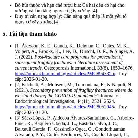
Bỏ hút thuốc và hạn chế rượu bia: Cả hai đều có hại cho
xương và làm tăng nguy cơ gãy xương [4].
Duy trì cân nặng hợp lý: Cân nặng quá thấp là một yếu tố
nguy cơ gãy xương [4].
5. Tài liệu tham khảo
[1] Åkesson, K. E., Ganda, K., Deignan, C., Oates, M. K.,
Volpert, A., Brooks, K., Lee, D., Dirschl, D. R., & Singer, A.
J. (2022).
Post-fracture care programs for prevention of
subsequent fragility fractures: a literature assessment of
current trends
. Osteoporosis International, 33(8), 1659–1676.
https://pmc.ncbi.nlm.nih.gov/articles/PMC8943355/
. Truy
cập: 2026-01-20.
[2] Falchetti, A., Mohseni, M., Tramontana, F., & Napoli, N.
(2021).
Secondary prevention of fragility fractures: where do
we stand during the COVID-19 pandemic?
Journal of
Endocrinological Investigation, 44(11), 2521–2524.
https://pmc.ncbi.nlm.nih.gov/articles/PMC8052945/
. Truy
cập: 2026-01-20.
[3] Sáez-López, P., Aldecoa Álvarez-Santullano, C., Arboiro-
Pinel, R., Baquero Úbeda, J. L., Bastida Calvo, J. C.,
Baixaulí García, F., Cassinello Ogea, C., Condorhuamán
Alvarado, P. Y., Cortés Berdonces, M., Cuadra Llopart, L.,