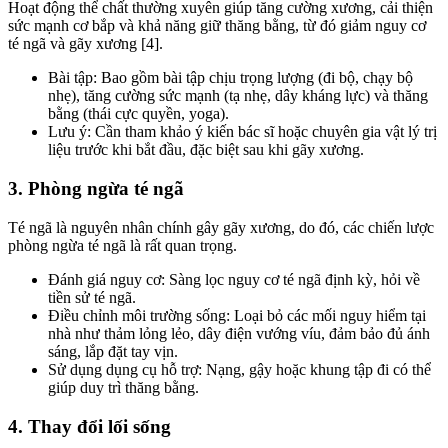
Hoạt động thể chất thường xuyên giúp tăng cường xương, cải thiện
sức mạnh cơ bắp và khả năng giữ thăng bằng, từ đó giảm nguy cơ
té ngã và gãy xương [4].
Bài tập: Bao gồm bài tập chịu trọng lượng (đi bộ, chạy bộ
nhẹ), tăng cường sức mạnh (tạ nhẹ, dây kháng lực) và thăng
bằng (thái cực quyền, yoga).
Lưu ý: Cần tham khảo ý kiến bác sĩ hoặc chuyên gia vật lý trị
liệu trước khi bắt đầu, đặc biệt sau khi gãy xương.
3. Phòng ngừa té ngã
Té ngã là nguyên nhân chính gây gãy xương, do đó, các chiến lược
phòng ngừa té ngã là rất quan trọng.
Đánh giá nguy cơ: Sàng lọc nguy cơ té ngã định kỳ, hỏi về
tiền sử té ngã.
Điều chỉnh môi trường sống: Loại bỏ các mối nguy hiểm tại
nhà như thảm lỏng lẻo, dây điện vướng víu, đảm bảo đủ ánh
sáng, lắp đặt tay vịn.
Sử dụng dụng cụ hỗ trợ: Nạng, gậy hoặc khung tập đi có thể
giúp duy trì thăng bằng.
4. Thay đổi lối sống