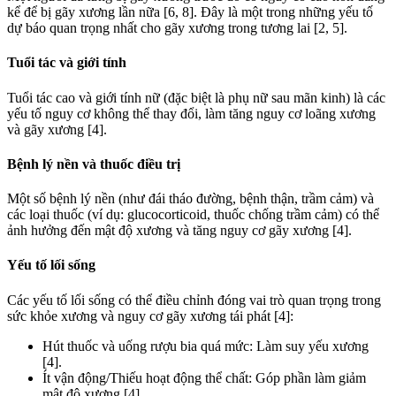
kể để bị gãy xương lần nữa [6, 8]. Đây là một trong những yếu tố
dự báo quan trọng nhất cho gãy xương trong tương lai [2, 5].
Tuổi tác và giới tính
Tuổi tác cao và giới tính nữ (đặc biệt là phụ nữ sau mãn kinh) là các
yếu tố nguy cơ không thể thay đổi, làm tăng nguy cơ loãng xương
và gãy xương [4].
Bệnh lý nền và thuốc điều trị
Một số bệnh lý nền (như đái tháo đường, bệnh thận, trầm cảm) và
các loại thuốc (ví dụ: glucocorticoid, thuốc chống trầm cảm) có thể
ảnh hưởng đến mật độ xương và tăng nguy cơ gãy xương [4].
Yếu tố lối sống
Các yếu tố lối sống có thể điều chỉnh đóng vai trò quan trọng trong
sức khỏe xương và nguy cơ gãy xương tái phát [4]:
Hút thuốc và uống rượu bia quá mức: Làm suy yếu xương
[4].
Ít vận động/Thiếu hoạt động thể chất: Góp phần làm giảm
mật độ xương [4].