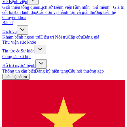
Về Bệnh viện
Giới thiệu tổng quan
Lịch sử Bệnh viện
Tầm nhìn - Sứ mệnh - Giá trị
cốt lõi
Ban lãnh đạo
Các đơn vị
Thành tựu và giải thưởng
Liên hệ
Chuyên khoa
Bác sĩ
Dịch vụ
Khám bệnh ngoại trú
Điều trị Nội trú
Cấp cứu
Bảng giá
Thư viện sức khỏe
Tin tức & Sự kiện
Công tác xã hội
Hỗ trợ người bệnh
Thông tin cần biết
Đăng ký hiến tạng
Câu hỏi thường gặp
Liên hệ hỗ trợ