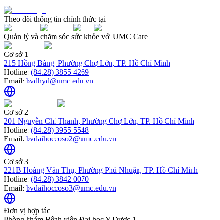
Theo dõi thông tin chính thức tại
Quản lý và chăm sóc sức khỏe với UMC Care
Cơ sở 1
215 Hồng Bàng, Phường Chợ Lớn, TP. Hồ Chí Minh
Hotline:
(84.28) 3855 4269
Email:
bvdhyd@umc.edu.vn
Cơ sở 2
201 Nguyễn Chí Thanh, Phường Chợ Lớn, TP. Hồ Chí Minh
Hotline:
(84.28) 3955 5548
Email:
bvdaihoccoso2@umc.edu.vn
Cơ sở 3
221B Hoàng Văn Thụ, Phường Phú Nhuận, TP. Hồ Chí Minh
Hotline:
(84.28) 3842 0070
Email:
bvdaihoccoso3@umc.edu.vn
Đơn vị hợp tác
Phòng khám Bệnh viện Đại học Y Dược 1