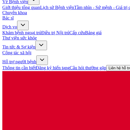
Về Bệnh viện
Giới thiệu tổng quan
Lịch sử Bệnh viện
Tầm nhìn - Sứ mệnh - Giá trị c
Chuyên khoa
Bác sĩ
Dịch vụ
Khám bệnh ngoại trú
Điều trị Nội trú
Cấp cứu
Bảng giá
Thư viện sức khỏe
Tin tức & Sự kiện
Công tác xã hội
Hỗ trợ người bệnh
Thông tin cần biết
Đăng ký hiến tạng
Câu hỏi thường gặp
Liên hệ hỗ t