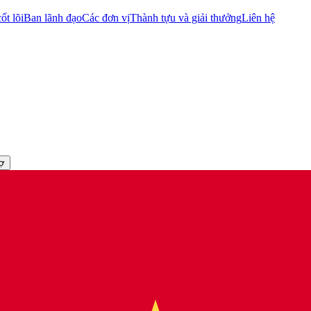
ốt lõi
Ban lãnh đạo
Các đơn vị
Thành tựu và giải thưởng
Liên hệ
rợ