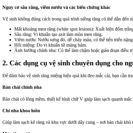
Nguy cơ sâu răng, viêm nướu và các biến chứng khác
Vệ sinh không đúng cách trong quá trình niềng răng có thể dẫn đến 
Mất khoáng men răng (white spot lesions): Xuất hiện đốm trắng
Sâu răng: Vi khuẩn tạo axit làm mòn men răng.
Viêm nướu: Nướu sưng đỏ, dễ chảy máu, có thể tiến triển nặng
Hôi miệng: Do vi khuẩn từ mảng bám.
Ảnh hưởng chỉnh nha: Có thể làm chậm hoặc gián đoạn điều trị
2. Các dụng cụ vệ sinh chuyên dụng cho ng
Để đảm bảo vệ sinh răng miệng hiệu quả khi đeo mắc cài, bạn cần tra
Bàn chải chỉnh nha
Bàn chải có lông mềm, thiết kế hình chữ V giúp làm sạch quanh mắc 
Chỉ nha khoa luồn
Giúp làm sạch kẽ răng và khu vực dưới dây cung – nơi bàn chải khó t