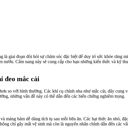
 là giai đoạn đòi hỏi sự chăm sóc đặc biệt để duy trì sức khỏe răng mi
m nướu. Cẩm nang này sẽ cung cấp cho bạn những kiến thức và kỹ thuật 
hi đeo mắc cài
n hơn so với bình thường. Các khí cụ chỉnh nha như mắc cài, dây cung 
ưỡng, những vấn đề này có thể dẫn đến các biến chứng nghiêm trọng.
à mảng bám dễ dàng tích tụ sau mỗi bữa ăn. Các hạt thức ăn nhỏ, đặc bi
m không chỉ gây mất vệ sinh mà còn là nguyên nhân chính dẫn đến các v