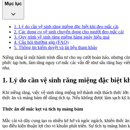
Mục lục
1. Lý do cần vệ sinh răng miệng đặc biệt khi đeo mắc cài
2. Các dụng cụ vệ sinh chuyên dụng cho người đeo mắc cài
3. Quy trình vệ sinh răng miệng hàng ngày hiệu quả
4. Câu hỏi thường gặp (FAQ)
5. Thông tin kiểm duyệt và tài liệu tham khảo
Niềng răng là một hành trình đầu tư cho nụ cười hoàn hảo, nhưng cũng
phức tạp hơn, làm tăng nguy cơ mắc các vấn đề như sâu răng hay viê
nha.
1. Lý do cần vệ sinh răng miệng đặc biệt k
Khi niềng răng, việc vệ sinh răng miệng trở thành một thách thức lớ
thức ăn và mảng bám dễ dàng tích tụ. Nếu không được làm sạch kỹ l
Thức ăn dễ mắc kẹt và tích tụ mảng bám
Mắc cài và dây cung tạo ra nhiều kẽ hở và ngóc ngách, khiến thức ăn v
tạo điều kiện thuận lợi cho vi khuẩn phát triển. Sự tích tụ mảng bá