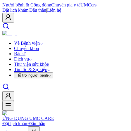
Người bệnh & Cộng đồng
Chuyên gia y tế
UMCers
Đặt lịch khám
|
Đấu thầu
|
Liên hệ
Về Bệnh viện
Chuyên khoa
Bác sĩ
Dịch vụ
Thư viện sức khỏe
Tin tức & Sự kiện
Hỗ trợ người bệnh
ỨNG DỤNG UMC CARE
Đặt lịch khám
Đấu thầu