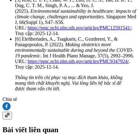
Ong, C. T. M., Singh, P. A., ... & Yeo, J.
(2025).
Environmental sustainability in healthcare: impacts of
climate change, challenges and opportunities
. Singapore Med
J, 66(Suppl 1), S47–S56.
URL:
https://pmc.ncbi.nlm.nih.gov/articles/PMC12591541/
.
Truy cập: 2025-12-14.
[6] Eleftheriades, A., Tsagkaris, C., Gozderesi, Y., &
Panagopoulos, P. (2022).
Making obstetrics more
environmentally sustainable during and beyond the COVID
‐
19 pandemic
. Int J Health Plann Manage, 37(5), 2992–2996.
URL:
https://pmc.ncbi.nlm.nih.gov/articles/PMC9347924/
.
Truy cập: 2025-12-14.
Thông tin trên chỉ phục vụ mục đích tham khảo, không
mang tính chất khuyến nghị. Vui lòng liên hệ bác sĩ để
được tham vấn chi tiết.
Chia sẻ
Bài viết liên quan