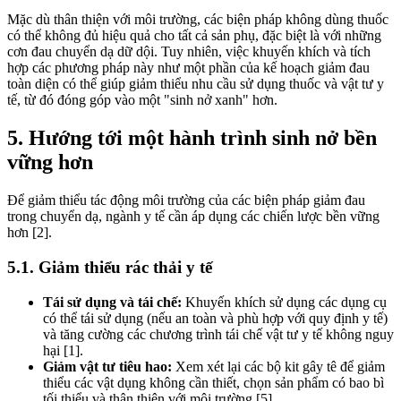
Mặc dù thân thiện với môi trường, các biện pháp không dùng thuốc
có thể không đủ hiệu quả cho tất cả sản phụ, đặc biệt là với những
cơn đau chuyển dạ dữ dội. Tuy nhiên, việc khuyến khích và tích
hợp các phương pháp này như một phần của kế hoạch giảm đau
toàn diện có thể giúp giảm thiểu nhu cầu sử dụng thuốc và vật tư y
tế, từ đó đóng góp vào một "sinh nở xanh" hơn.
5. Hướng tới một hành trình sinh nở bền
vững hơn
Để giảm thiểu tác động môi trường của các biện pháp giảm đau
trong chuyển dạ, ngành y tế cần áp dụng các chiến lược bền vững
hơn [2].
5.1. Giảm thiểu rác thải y tế
Tái sử dụng và tái chế:
Khuyến khích sử dụng các dụng cụ
có thể tái sử dụng (nếu an toàn và phù hợp với quy định y tế)
và tăng cường các chương trình tái chế vật tư y tế không nguy
hại [1].
Giảm vật tư tiêu hao:
Xem xét lại các bộ kit gây tê để giảm
thiểu các vật dụng không cần thiết, chọn sản phẩm có bao bì
tối thiểu và thân thiện với môi trường [5].