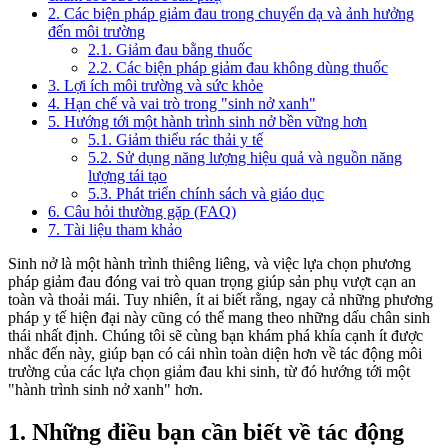
2. Các biện pháp giảm đau trong chuyển dạ và ảnh hưởng
đến môi trường
2.1. Giảm đau bằng thuốc
2.2. Các biện pháp giảm đau không dùng thuốc
3. Lợi ích môi trường và sức khỏe
4. Hạn chế và vai trò trong "sinh nở xanh"
5. Hướng tới một hành trình sinh nở bền vững hơn
5.1. Giảm thiểu rác thải y tế
5.2. Sử dụng năng lượng hiệu quả và nguồn năng
lượng tái tạo
5.3. Phát triển chính sách và giáo dục
6. Câu hỏi thường gặp (FAQ)
7. Tài liệu tham khảo
Sinh nở là một hành trình thiêng liêng, và việc lựa chọn phương
pháp giảm đau đóng vai trò quan trọng giúp sản phụ vượt cạn an
toàn và thoải mái. Tuy nhiên, ít ai biết rằng, ngay cả những phương
pháp y tế hiện đại này cũng có thể mang theo những dấu chân sinh
thái nhất định. Chúng tôi sẽ cùng bạn khám phá khía cạnh ít được
nhắc đến này, giúp bạn có cái nhìn toàn diện hơn về tác động môi
trường của các lựa chọn giảm đau khi sinh, từ đó hướng tới một
"hành trình sinh nở xanh" hơn.
1. Những điều bạn cần biết về tác động