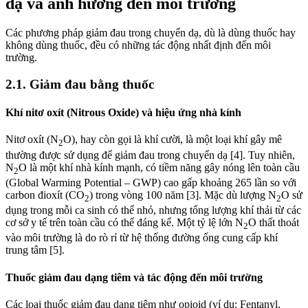
dạ và ảnh hưởng đến môi trường
Các phương pháp giảm đau trong chuyển dạ, dù là dùng thuốc hay
không dùng thuốc, đều có những tác động nhất định đến môi
trường.
2.1. Giảm đau bằng thuốc
Khí nitơ oxít (Nitrous Oxide) và hiệu ứng nhà kính
Nitơ oxít (N
O), hay còn gọi là khí cười, là một loại khí gây mê
2
thường được sử dụng để giảm đau trong chuyển dạ [4]. Tuy nhiên,
N
O là một khí nhà kính mạnh, có tiềm năng gây nóng lên toàn cầu
2
(Global Warming Potential – GWP) cao gấp khoảng 265 lần so với
carbon đioxít (CO
) trong vòng 100 năm [3]. Mặc dù lượng N
O sử
2
2
dụng trong mỗi ca sinh có thể nhỏ, nhưng tổng lượng khí thải từ các
cơ sở y tế trên toàn cầu có thể đáng kể. Một tỷ lệ lớn N
O thất thoát
2
vào môi trường là do rò rỉ từ hệ thống đường ống cung cấp khí
trung tâm [5].
Thuốc giảm đau dạng tiêm và tác động đến môi trường
Các loại thuốc giảm đau dạng tiêm như opioid (ví dụ: Fentanyl,