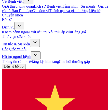
Về Bệnh viện
Giới thiệu tổng quan
Lịch sử Bệnh viện
Tầm nhìn - Sứ mệnh - Giá trị
cốt lõi
Ban lãnh đạo
Các đơn vị
Thành tựu và giải thưởng
Liên hệ
Chuyên khoa
Bác sĩ
Dịch vụ
Khám bệnh ngoại trú
Điều trị Nội trú
Cấp cứu
Bảng giá
Thư viện sức khỏe
Tin tức & Sự kiện
Công tác xã hội
Hỗ trợ người bệnh
Thông tin cần biết
Đăng ký hiến tạng
Câu hỏi thường gặp
Liên hệ hỗ trợ