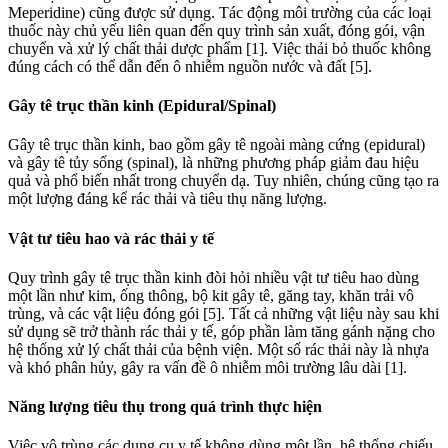
Meperidine) cũng được sử dụng. Tác động môi trường của các loại
thuốc này chủ yếu liên quan đến quy trình sản xuất, đóng gói, vận
chuyển và xử lý chất thải dược phẩm [1]. Việc thải bỏ thuốc không
đúng cách có thể dẫn đến ô nhiễm nguồn nước và đất [5].
Gây tê trục thần kinh (Epidural/Spinal)
Gây tê trục thần kinh, bao gồm gây tê ngoài màng cứng (epidural)
và gây tê tủy sống (spinal), là những phương pháp giảm đau hiệu
quả và phổ biến nhất trong chuyển dạ. Tuy nhiên, chúng cũng tạo ra
một lượng đáng kể rác thải và tiêu thụ năng lượng.
Vật tư tiêu hao và rác thải y tế
Quy trình gây tê trục thần kinh đòi hỏi nhiều vật tư tiêu hao dùng
một lần như kim, ống thông, bộ kit gây tê, găng tay, khăn trải vô
trùng, và các vật liệu đóng gói [5]. Tất cả những vật liệu này sau khi
sử dụng sẽ trở thành rác thải y tế, góp phần làm tăng gánh nặng cho
hệ thống xử lý chất thải của bệnh viện. Một số rác thải này là nhựa
và khó phân hủy, gây ra vấn đề ô nhiễm môi trường lâu dài [1].
Năng lượng tiêu thụ trong quá trình thực hiện
Việc vô trùng các dụng cụ y tế không dùng một lần, hệ thống chiếu