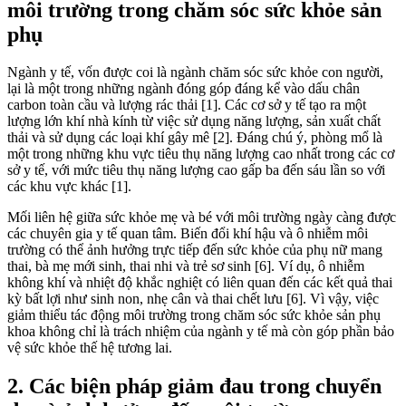
môi trường trong chăm sóc sức khỏe sản
phụ
Ngành y tế, vốn được coi là ngành chăm sóc sức khỏe con người,
lại là một trong những ngành đóng góp đáng kể vào dấu chân
carbon toàn cầu và lượng rác thải [1]. Các cơ sở y tế tạo ra một
lượng lớn khí nhà kính từ việc sử dụng năng lượng, sản xuất chất
thải và sử dụng các loại khí gây mê [2]. Đáng chú ý, phòng mổ là
một trong những khu vực tiêu thụ năng lượng cao nhất trong các cơ
sở y tế, với mức tiêu thụ năng lượng cao gấp ba đến sáu lần so với
các khu vực khác [1].
Mối liên hệ giữa sức khỏe mẹ và bé với môi trường ngày càng được
các chuyên gia y tế quan tâm. Biến đổi khí hậu và ô nhiễm môi
trường có thể ảnh hưởng trực tiếp đến sức khỏe của phụ nữ mang
thai, bà mẹ mới sinh, thai nhi và trẻ sơ sinh [6]. Ví dụ, ô nhiễm
không khí và nhiệt độ khắc nghiệt có liên quan đến các kết quả thai
kỳ bất lợi như sinh non, nhẹ cân và thai chết lưu [6]. Vì vậy, việc
giảm thiểu tác động môi trường trong chăm sóc sức khỏe sản phụ
khoa không chỉ là trách nhiệm của ngành y tế mà còn góp phần bảo
vệ sức khỏe thế hệ tương lai.
2. Các biện pháp giảm đau trong chuyển