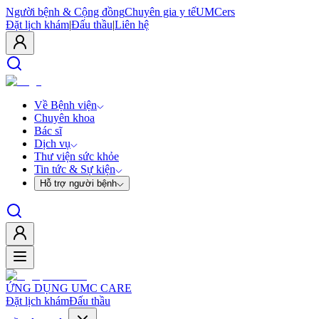
Người bệnh & Cộng đồng
Chuyên gia y tế
UMCers
Đặt lịch khám
|
Đấu thầu
|
Liên hệ
Về Bệnh viện
Chuyên khoa
Bác sĩ
Dịch vụ
Thư viện sức khỏe
Tin tức & Sự kiện
Hỗ trợ người bệnh
ỨNG DỤNG UMC CARE
Đặt lịch khám
Đấu thầu