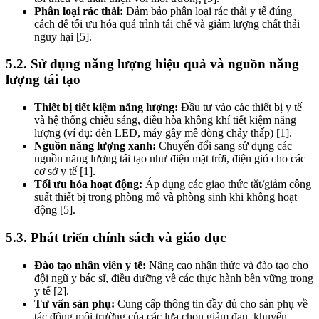
Phân loại rác thải:
Đảm bảo phân loại rác thải y tế đúng
cách để tối ưu hóa quá trình tái chế và giảm lượng chất thải
nguy hại [5].
5.2. Sử dụng năng lượng hiệu quả và nguồn năng
lượng tái tạo
Thiết bị tiết kiệm năng lượng:
Đầu tư vào các thiết bị y tế
và hệ thống chiếu sáng, điều hòa không khí tiết kiệm năng
lượng (ví dụ: đèn LED, máy gây mê dòng chảy thấp) [1].
Nguồn năng lượng xanh:
Chuyển đổi sang sử dụng các
nguồn năng lượng tái tạo như điện mặt trời, điện gió cho các
cơ sở y tế [1].
Tối ưu hóa hoạt động:
Áp dụng các giao thức tắt/giảm công
suất thiết bị trong phòng mổ và phòng sinh khi không hoạt
động [5].
5.3. Phát triển chính sách và giáo dục
Đào tạo nhân viên y tế:
Nâng cao nhận thức và đào tạo cho
đội ngũ y bác sĩ, điều dưỡng về các thực hành bền vững trong
y tế [2].
Tư vấn sản phụ:
Cung cấp thông tin đầy đủ cho sản phụ về
tác động môi trường của các lựa chọn giảm đau, khuyến