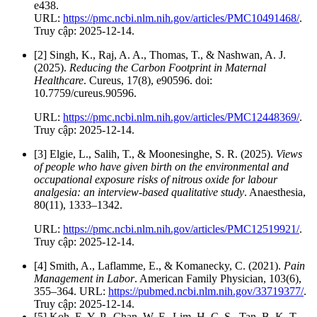
e438.
URL:
https://pmc.ncbi.nlm.nih.gov/articles/PMC10491468/
.
Truy cập: 2025-12-14.
[2] Singh, K., Raj, A. A., Thomas, T., & Nashwan, A. J.
(2025).
Reducing the Carbon Footprint in Maternal
Healthcare
. Cureus, 17(8), e90596. doi:
10.7759/cureus.90596.
URL:
https://pmc.ncbi.nlm.nih.gov/articles/PMC12448369/
.
Truy cập: 2025-12-14.
[3] Elgie, L., Salih, T., & Moonesinghe, S. R. (2025).
Views
of people who have given birth on the environmental and
occupational exposure risks of nitrous oxide for labour
analgesia: an interview
‐
based qualitative study
. Anaesthesia,
80(11), 1333–1342.
URL:
https://pmc.ncbi.nlm.nih.gov/articles/PMC12519921/
.
Truy cập: 2025-12-14.
[4] Smith, A., Laflamme, E., & Komanecky, C. (2021).
Pain
Management in Labor
. American Family Physician, 103(6),
355–364. URL:
https://pubmed.ncbi.nlm.nih.gov/33719377/
.
Truy cập: 2025-12-14.
[5] Koh, E. Y. P., Chan, W. F., Lim, H. C. S., Tan, B. K. T.,