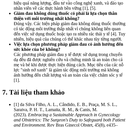
hiệu quả năng lượng, đầu tư vào công nghệ xanh, và đào tạo
nhân viên về các thực hành bền vững [1], [5].
Giảm đau không dùng thuốc có phải là lựa chọn thân
thiện với môi trường nhất không?
Đúng vậy. Các biện pháp giảm đau không dùng thuốc thường
có tác động môi trường thấp nhất vì chúng không liên quan
đến việc sử dụng thuốc hoặc tạo ra nhiều rác thải y tế [4]. Tuy
nhiên, hiệu quả của chúng có thể khác nhau tùy từng người.
Việc lựa chọn phương pháp giảm đau có ảnh hưởng đến
sức khỏe của bé không?
Các phương pháp giảm đau y tế được sử dụng trong chuyển
dạ đều đã được nghiên cứu và chứng minh là an toàn cho cả
mẹ và bé khi được thực hiện đúng cách. Mục tiêu của các nỗ
lực "sinh nở xanh" là giảm tác động môi trường mà không
ảnh hưởng đến chất lượng và an toàn của việc chăm sóc y tế
[1].
7. Tài liệu tham khảo
[1] da Silva Filho, A. L., Cândido, E. B., Praça, M. S. L.,
Saraiva, P. H. T., Lamaita, R. M., & Canis, M.
(2023).
Embracing a Sustainable Approach in Gynecology
and Obstetrics: The Surgeon's Duty to Safeguard both Patient
and Environment
. Rev Bras Ginecol Obstet, 45(8), e435–