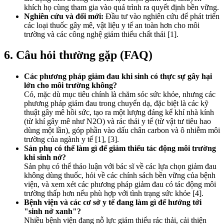
khích họ cùng tham gia vào quá trình ra quyết định bền vững.
Nghiên cứu và đổi mới:
Đầu tư vào nghiên cứu để phát triển
các loại thuốc gây mê, vật liệu y tế an toàn hơn cho môi
trường và các công nghệ giảm thiểu chất thải [1].
6. Câu hỏi thường gặp (FAQ)
Các phương pháp giảm đau khi sinh có thực sự gây hại
lớn cho môi trường không?
Có, mặc dù mục tiêu chính là chăm sóc sức khỏe, nhưng các
phương pháp giảm đau trong chuyển dạ, đặc biệt là các kỹ
thuật gây mê hồi sức, tạo ra một lượng đáng kể khí nhà kính
(từ khí gây mê như N2O) và rác thải y tế (từ vật tư tiêu hao
dùng một lần), góp phần vào dấu chân carbon và ô nhiễm môi
trường của ngành y tế [1], [3].
Sản phụ có thể làm gì để giảm thiểu tác động môi trường
khi sinh nở?
Sản phụ có thể thảo luận với bác sĩ về các lựa chọn giảm đau
không dùng thuốc, hỏi về các chính sách bền vững của bệnh
viện, và xem xét các phương pháp giảm đau có tác động môi
trường thấp hơn nếu phù hợp với tình trạng sức khỏe [4].
Bệnh viện và các cơ sở y tế đang làm gì để hướng tới
"sinh nở xanh"?
Nhiều bệnh viện đang nỗ lực giảm thiểu rác thải, cải thiện