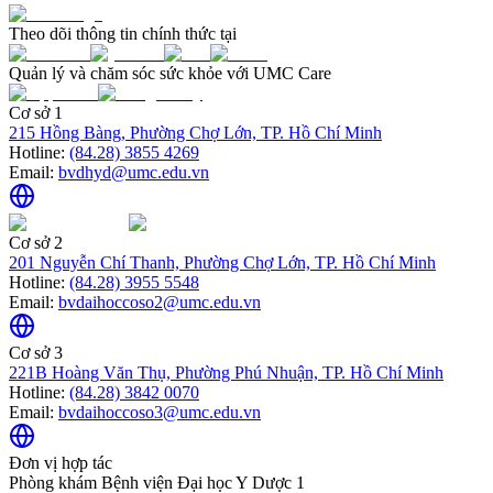
Theo dõi thông tin chính thức tại
Quản lý và chăm sóc sức khỏe với UMC Care
Cơ sở 1
215 Hồng Bàng, Phường Chợ Lớn, TP. Hồ Chí Minh
Hotline:
(84.28) 3855 4269
Email:
bvdhyd@umc.edu.vn
Cơ sở 2
201 Nguyễn Chí Thanh, Phường Chợ Lớn, TP. Hồ Chí Minh
Hotline:
(84.28) 3955 5548
Email:
bvdaihoccoso2@umc.edu.vn
Cơ sở 3
221B Hoàng Văn Thụ, Phường Phú Nhuận, TP. Hồ Chí Minh
Hotline:
(84.28) 3842 0070
Email:
bvdaihoccoso3@umc.edu.vn
Đơn vị hợp tác
Phòng khám Bệnh viện Đại học Y Dược 1