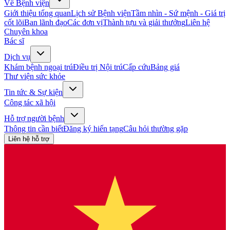
Về Bệnh viện
Giới thiệu tổng quan
Lịch sử Bệnh viện
Tầm nhìn - Sứ mệnh - Giá trị
cốt lõi
Ban lãnh đạo
Các đơn vị
Thành tựu và giải thưởng
Liên hệ
Chuyên khoa
Bác sĩ
Dịch vụ
Khám bệnh ngoại trú
Điều trị Nội trú
Cấp cứu
Bảng giá
Thư viện sức khỏe
Tin tức & Sự kiện
Công tác xã hội
Hỗ trợ người bệnh
Thông tin cần biết
Đăng ký hiến tạng
Câu hỏi thường gặp
Liên hệ hỗ trợ