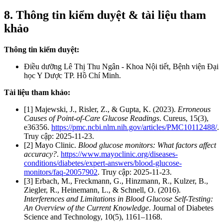
8. Thông tin kiểm duyệt & tài liệu tham
khảo
Thông tin kiểm duyệt:
Điều dưỡng Lê Thị Thu Ngân - Khoa Nội tiết, Bệnh viện Đại
học Y Dược TP. Hồ Chí Minh.
Tài liệu tham khảo:
[1] Majewski, J., Risler, Z., & Gupta, K. (2023).
Erroneous
Causes of Point-of-Care Glucose Readings
. Cureus, 15(3),
e36356.
https://pmc.ncbi.nlm.nih.gov/articles/PMC10112488/
.
Truy cập: 2025-11-23.
[2] Mayo Clinic.
Blood glucose monitors: What factors affect
accuracy?
.
https://www.mayoclinic.org/diseases-
conditions/diabetes/expert-answers/blood-glucose-
monitors/faq-20057902
. Truy cập: 2025-11-23.
[3] Erbach, M., Freckmann, G., Hinzmann, R., Kulzer, B.,
Ziegler, R., Heinemann, L., & Schnell, O. (2016).
Interferences and Limitations in Blood Glucose Self-Testing:
An Overview of the Current Knowledge
. Journal of Diabetes
Science and Technology, 10(5), 1161–1168.