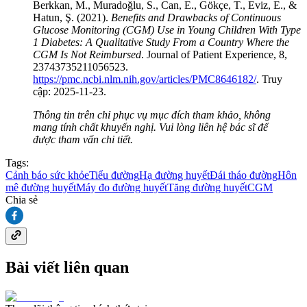
Berkkan, M., Muradoğlu, S., Can, E., Gökçe, T., Eviz, E., &
Hatun, Ş. (2021).
Benefits and Drawbacks of Continuous
Glucose Monitoring (CGM) Use in Young Children With Type
1 Diabetes: A Qualitative Study From a Country Where the
CGM Is Not Reimbursed
. Journal of Patient Experience, 8,
23743735211056523.
https://pmc.ncbi.nlm.nih.gov/articles/PMC8646182/
. Truy
cập: 2025-11-23.
Thông tin trên chỉ phục vụ mục đích tham khảo, không
mang tính chất khuyến nghị. Vui lòng liên hệ bác sĩ để
được tham vấn chi tiết.
Tags:
Cảnh báo sức khỏe
Tiểu đường
Hạ đường huyết
Đái tháo đường
Hôn
mê đường huyết
Máy đo đường huyết
Tăng đường huyết
CGM
Chia sẻ
Bài viết liên quan