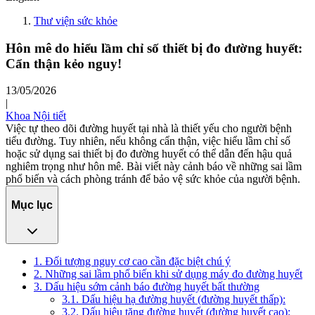
Thư viện sức khỏe
Hôn mê do hiểu lầm chỉ số thiết bị đo đường huyết:
Cẩn thận kẻo nguy!
13/05/2026
|
Khoa Nội tiết
Việc tự theo dõi đường huyết tại nhà là thiết yếu cho người bệnh
tiểu đường. Tuy nhiên, nếu không cẩn thận, việc hiểu lầm chỉ số
hoặc sử dụng sai thiết bị đo đường huyết có thể dẫn đến hậu quả
nghiêm trọng như hôn mê. Bài viết này cảnh báo về những sai lầm
phổ biến và cách phòng tránh để bảo vệ sức khỏe của người bệnh.
Mục lục
1. Đối tượng nguy cơ cao cần đặc biệt chú ý
2. Những sai lầm phổ biến khi sử dụng máy đo đường huyết
3. Dấu hiệu sớm cảnh báo đường huyết bất thường
3.1. Dấu hiệu hạ đường huyết (đường huyết thấp):
3.2. Dấu hiệu tăng đường huyết (đường huyết cao):