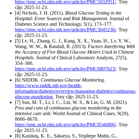
https://pmc.ncbi.nlm.nih.gov/articles/PMC5032951/
. Truy
cập: 2025-11-23.
[4] Nichols, J. H. (2011).
Blood Glucose Testing in the
Hospital: Error Sources and Risk Management
. Journal of
Diabetes Science and Technology, 5(1), 173–177.
https://pmc.ncbi.nlm.nih.gov/articles/PMC3045236/
. Truy
cập: 2025-11-23.
[5] Lv, H., Zhang, G. J., Kang, X. X., Yuan, H., Lv, Y. W.,
Wang, W. W., & Randall, R. (2013).
Factors Interfering With
the Accuracy of Five Blood Glucose Meters Used in Chinese
Hospitals
. Journal of Clinical Laboratory Analysis, 27(5),
354–366.
https://pmc.ncbi.nlm.nih.gov/articles/PMC6807623/
. Truy
cập: 2025-11-23.
[6] NIDDK.
Continuous Glucose Monitoring
.
https://www.niddk.nih.gov/health-
information/diabetes/overview/managing-diabetes/continuous-
glucose-monitoring
. Truy cập: 2025-11-23.
[7] Sun, M. T., Li, I. C., Lin, W. S., & Lin, G. M. (2021).
Pros and cons of continuous glucose monitoring in the
intensive care unit
. World Journal of Clinical Cases, 9(29),
8666–8670.
https://pmc.ncbi.nlm.nih.gov/articles/PMC8546806/
. Truy
cập: 2025-11-23.
[8] Karakuş, K. E., Sakarya, S., Yeşiltepe Mutlu, G.,