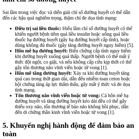
Sai lầm trong việc đọc và diễn giải chỉ số đường huyết có thể dẫn
đến các hậu quả nghiêm trọng, thậm chí đe dọa tính mạng:
Điều trị sai liều thuốc:
Hiểu lầm chỉ số đường huyết có thể
khiến người bệnh tiêm quá liều insulin hoặc uống quá liều
thuốc hạ đường huyết (gây hạ đường huyết cấp tính), hoặc
dùng không đủ thuốc (gây tăng đường huyết nguy hiểm) [5].
Hôn mê hạ đường huyết:
Biến chứng cấp tính nguy hiểm
khi đường huyết xuống quá thấp. Người bệnh có thể mất ý
thức đột ngột, co giật, và nếu không cấp cứu kịp thời có thể
gây tổn thương não vĩnh viễn hoặc tử vong [1].
Hôn mê tăng đường huyết:
Xảy ra khi đường huyết tăng
quá cao trong thời gian dài, dẫn đến nhiễm toan ceton hoặc
hội chứng tăng áp lực thẩm thấu, gây mất ý thức và đe dọa
tính mạng.
Tổn thương não vĩnh viễn hoặc tử vong:
Cả hôn mê hạ
đường huyết và tăng đường huyết kéo dài đều có thể gây
thiếu oxy não, tổn thương tế bào não không hồi phục, dẫn
đến di chứng thần kinh vĩnh viễn hoặc tử vong [1].
5. Khuyến nghị hành động để đảm bảo an
toàn