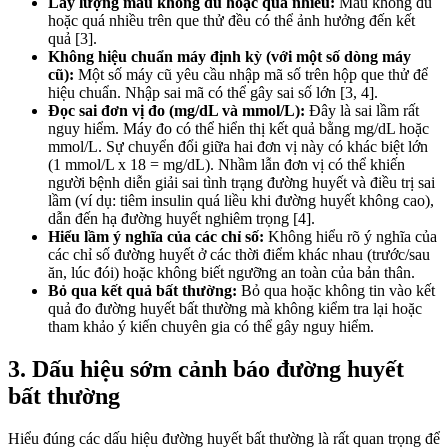
Lấy lượng máu không đủ hoặc quá nhiều:
Máu không đủ
hoặc quá nhiều trên que thử đều có thể ảnh hưởng đến kết
quả [3].
Không hiệu chuẩn máy định kỳ (với một số dòng máy
cũ):
Một số máy cũ yêu cầu nhập mã số trên hộp que thử để
hiệu chuẩn. Nhập sai mã có thể gây sai số lớn [3, 4].
Đọc sai đơn vị đo (mg/dL và mmol/L):
Đây là sai lầm rất
nguy hiểm. Máy đo có thể hiển thị kết quả bằng mg/dL hoặc
mmol/L. Sự chuyển đổi giữa hai đơn vị này có khác biệt lớn
(1 mmol/L x 18 = mg/dL). Nhầm lẫn đơn vị có thể khiến
người bệnh diễn giải sai tình trạng đường huyết và điều trị sai
lầm (ví dụ: tiêm insulin quá liều khi đường huyết không cao),
dẫn đến hạ đường huyết nghiêm trọng [4].
Hiểu lầm ý nghĩa của các chỉ số:
Không hiểu rõ ý nghĩa của
các chỉ số đường huyết ở các thời điểm khác nhau (trước/sau
ăn, lúc đói) hoặc không biết ngưỡng an toàn của bản thân.
Bỏ qua kết quả bất thường:
Bỏ qua hoặc không tin vào kết
quả đo đường huyết bất thường mà không kiểm tra lại hoặc
tham khảo ý kiến chuyên gia có thể gây nguy hiểm.
3. Dấu hiệu sớm cảnh báo đường huyết
bất thường
Hiểu đúng các dấu hiệu đường huyết bất thường là rất quan trọng để