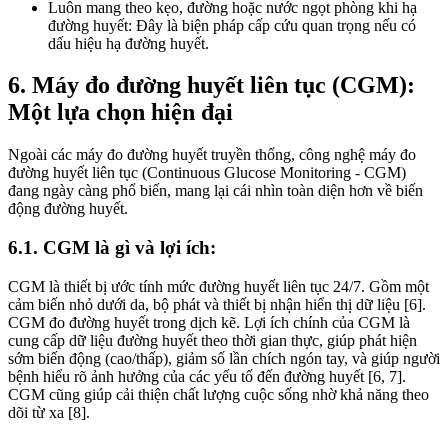
Luôn mang theo kẹo, đường hoặc nước ngọt phòng khi hạ
đường huyết: Đây là biện pháp cấp cứu quan trọng nếu có
dấu hiệu hạ đường huyết.
6. Máy đo đường huyết liên tục (CGM):
Một lựa chọn hiện đại
Ngoài các máy đo đường huyết truyền thống, công nghệ máy đo
đường huyết liên tục (Continuous Glucose Monitoring - CGM)
đang ngày càng phổ biến, mang lại cái nhìn toàn diện hơn về biến
động đường huyết.
6.1. CGM là gì và lợi ích:
CGM là thiết bị ước tính mức đường huyết liên tục 24/7. Gồm một
cảm biến nhỏ dưới da, bộ phát và thiết bị nhận hiển thị dữ liệu [6].
CGM đo đường huyết trong dịch kẽ. Lợi ích chính của CGM là
cung cấp dữ liệu đường huyết theo thời gian thực, giúp phát hiện
sớm biến động (cao/thấp), giảm số lần chích ngón tay, và giúp người
bệnh hiểu rõ ảnh hưởng của các yếu tố đến đường huyết [6, 7].
CGM cũng giúp cải thiện chất lượng cuộc sống nhờ khả năng theo
dõi từ xa [8].