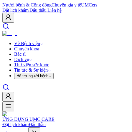
Người bệnh & Cộng đồng
Chuyên gia y tế
UMCers
Đặt lịch khám
|
Đấu thầu
|
Liên hệ
Về Bệnh viện
Chuyên khoa
Bác sĩ
Dịch vụ
Thư viện sức khỏe
Tin tức & Sự kiện
Hỗ trợ người bệnh
ỨNG DỤNG UMC CARE
Đặt lịch khám
Đấu thầu