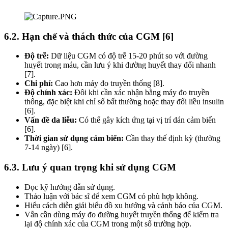
6.2. Hạn chế và thách thức của CGM [6]
Độ trễ:
Dữ liệu CGM có độ trễ 15-20 phút so với đường
huyết trong máu, cần lưu ý khi đường huyết thay đổi nhanh
[7].
Chi phí:
Cao hơn máy đo truyền thống [8].
Độ chính xác:
Đôi khi cần xác nhận bằng máy đo truyền
thống, đặc biệt khi chỉ số bất thường hoặc thay đổi liều insulin
[6].
Vấn đề da liễu:
Có thể gây kích ứng tại vị trí dán cảm biến
[6].
Thời gian sử dụng cảm biến:
Cần thay thế định kỳ (thường
7-14 ngày) [6].
6.3. Lưu ý quan trọng khi sử dụng CGM
Đọc kỹ hướng dẫn sử dụng.
Thảo luận với bác sĩ để xem CGM có phù hợp không.
Hiểu cách diễn giải biểu đồ xu hướng và cảnh báo của CGM.
Vẫn cần dùng máy đo đường huyết truyền thống để kiểm tra
lại độ chính xác của CGM trong một số trường hợp.