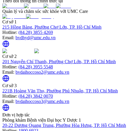
Theo dõi thông tin chính thức tại
Quản lý và chăm sóc sức khỏe với UMC Care
Cơ sở 1
215 Hồng Bàng, Phường Chợ Lớn, TP. Hồ Chí Minh
Hotline:
(84.28) 3855 4269
Email:
bvdhyd@umc.edu.vn
Cơ sở 2
201 Nguyễn Chí Thanh, Phường Chợ Lớn, TP. Hồ Chí Minh
Hotline:
(84.28) 3955 5548
Email:
bvdaihoccoso2@umc.edu.vn
Cơ sở 3
221B Hoàng Văn Thụ, Phường Phú Nhuận, TP. Hồ Chí Minh
Hotline:
(84.28) 3842 0070
Email:
bvdaihoccoso3@umc.edu.vn
Đơn vị hợp tác
Phòng khám Bệnh viện Đại học Y Dược 1
20-22 Dương Quang Trung, Phường Hòa Hưng, TP. Hồ Chí Minh
Hotline:
1900 6923