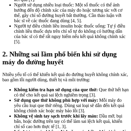
Người sử dụng nhiều loại thuốc: Một số thuốc có thể ảnh
hưởng đến độ chính xác của máy đo hoặc tương tác với cơ
thể, gây chỉ số đường huyết bất thường. Cần thảo luận với
bác sĩ về các thuốc đang dùng [4, 5].
Người tự điều chỉnh liều insulin hoặc thuốc uống: Tự ý điều
chỉnh liều thuốc dựa trên chỉ số tự đo không có hướng dẫn
của bác sĩ có thể rất nguy hiểm nếu kết quả không chính xác
[5].
2. Những sai lầm phổ biến khi sử dụng
máy đo đường huyết
Nhiều yếu tố có thể khiến kết quả đo đường huyết không chính xác,
bao gồm lỗi người dùng, thiết bị và môi trường:
Không kiểm tra hạn sử dụng của que thử:
Que thử hết hạn
có thể cho kết quả sai lệch nghiêm trọng [3].
Sử dụng que thử không phù hợp với máy:
Mỗi máy đo
yêu cầu loại que thử riêng. Dùng sai loại sẽ dẫn đến kết quả
không chính xác hoặc máy báo lỗi [3].
Không vệ sinh tay sạch trước khi lấy máu:
Dầu mỡ, bụi
bẩn, hoặc đường trên tay có thể làm sai lệch kết quả, khiến
chỉ số cao hơn thực tế [1, 3].