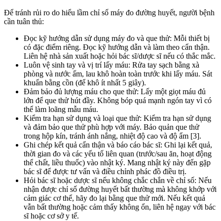
Để tránh rủi ro do hiểu lầm chỉ số máy đo đường huyết, người bệnh
cần tuân thủ:
Đọc kỹ hướng dẫn sử dụng máy đo và que thử: Mỗi thiết bị
có đặc điểm riêng. Đọc kỹ hướng dẫn và làm theo cẩn thận.
Liên hệ nhà sản xuất hoặc hỏi bác sĩ/dược sĩ nếu có thắc mắc.
Luôn vệ sinh tay và vị trí lấy máu: Rửa tay sạch bằng xà
phòng và nước ấm, lau khô hoàn toàn trước khi lấy máu. Sát
khuẩn bằng cồn (để khô ít nhất 5 giây).
Đảm bảo đủ lượng máu cho que thử: Lấy một giọt máu đủ
lớn để que thử hút đầy. Không bóp quá mạnh ngón tay vì có
thể làm loãng mẫu máu.
Kiểm tra hạn sử dụng và loại que thử: Kiểm tra hạn sử dụng
và đảm bảo que thử phù hợp với máy. Bảo quản que thử
trong hộp kín, tránh ánh nắng, nhiệt độ cao và độ ẩm [3].
Ghi chép kết quả cẩn thận và báo cáo bác sĩ: Ghi lại kết quả,
thời gian đo và các yếu tố liên quan (trước/sau ăn, hoạt động
thể chất, liều thuốc) vào nhật ký. Mang nhật ký này đến gặp
bác sĩ để được tư vấn và điều chỉnh phác đồ điều trị.
Hỏi bác sĩ hoặc dược sĩ nếu không chắc chắn về chỉ số: Nếu
nhận được chỉ số đường huyết bất thường mà không khớp với
cảm giác cơ thể, hãy đo lại bằng que thử mới. Nếu kết quả
vẫn bất thường hoặc cảm thấy không ổn, liên hệ ngay với bác
sĩ hoặc cơ sở y tế.