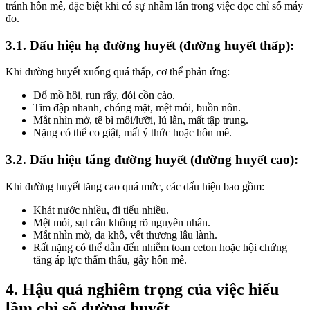
tránh hôn mê, đặc biệt khi có sự nhầm lẫn trong việc đọc chỉ số máy
đo.
3.1. Dấu hiệu hạ đường huyết (đường huyết thấp):
Khi đường huyết xuống quá thấp, cơ thể phản ứng:
Đổ mồ hôi, run rẩy, đói cồn cào.
Tim đập nhanh, chóng mặt, mệt mỏi, buồn nôn.
Mắt nhìn mờ, tê bì môi/lưỡi, lú lẫn, mất tập trung.
Nặng có thể co giật, mất ý thức hoặc hôn mê.
3.2. Dấu hiệu tăng đường huyết (đường huyết cao):
Khi đường huyết tăng cao quá mức, các dấu hiệu bao gồm:
Khát nước nhiều, đi tiểu nhiều.
Mệt mỏi, sụt cân không rõ nguyên nhân.
Mắt nhìn mờ, da khô, vết thương lâu lành.
Rất nặng có thể dẫn đến nhiễm toan ceton hoặc hội chứng
tăng áp lực thẩm thấu, gây hôn mê.
4. Hậu quả nghiêm trọng của việc hiểu
lầm chỉ số đường huyết