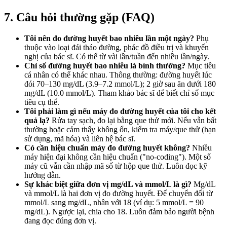
7. Câu hỏi thường gặp (FAQ)
Tôi nên đo đường huyết bao nhiêu lần một ngày?
Phụ
thuộc vào loại đái tháo đường, phác đồ điều trị và khuyến
nghị của bác sĩ. Có thể từ vài lần/tuần đến nhiều lần/ngày.
Chỉ số đường huyết bao nhiêu là bình thường?
Mục tiêu
cá nhân có thể khác nhau. Thông thường: đường huyết lúc
đói 70–130 mg/dL (3.9–7.2 mmol/L); 2 giờ sau ăn dưới 180
mg/dL (10.0 mmol/L). Tham khảo bác sĩ để biết chỉ số mục
tiêu cụ thể.
Tôi phải làm gì nếu máy đo đường huyết của tôi cho kết
quả lạ?
Rửa tay sạch, đo lại bằng que thử mới. Nếu vẫn bất
thường hoặc cảm thấy không ổn, kiểm tra máy/que thử (hạn
sử dụng, mã hóa) và liên hệ bác sĩ.
Có cần hiệu chuẩn máy đo đường huyết không?
Nhiều
máy hiện đại không cần hiệu chuẩn ("no-coding"). Một số
máy cũ vẫn cần nhập mã số từ hộp que thử. Luôn đọc kỹ
hướng dẫn.
Sự khác biệt giữa đơn vị mg/dL và mmol/L là gì?
Mg/dL
và mmol/L là hai đơn vị đo đường huyết. Để chuyển đổi từ
mmol/L sang mg/dL, nhân với 18 (ví dụ: 5 mmol/L = 90
mg/dL). Ngược lại, chia cho 18. Luôn đảm bảo người bệnh
đang đọc đúng đơn vị.