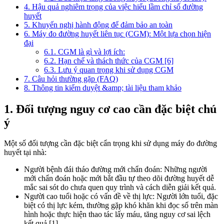
4. Hậu quả nghiêm trọng của việc hiểu lầm chỉ số đường
huyết
5. Khuyến nghị hành động để đảm bảo an toàn
6. Máy đo đường huyết liên tục (CGM): Một lựa chọn hiện
đại
6.1. CGM là gì và lợi ích:
6.2. Hạn chế và thách thức của CGM [6]
6.3. Lưu ý quan trọng khi sử dụng CGM
7. Câu hỏi thường gặp (FAQ)
8. Thông tin kiểm duyệt &amp; tài liệu tham khảo
1. Đối tượng nguy cơ cao cần đặc biệt chú
ý
Một số đối tượng cần đặc biệt cẩn trọng khi sử dụng máy đo đường
huyết tại nhà:
Người bệnh đái tháo đường mới chẩn đoán: Những người
mới chẩn đoán hoặc mới bắt đầu tự theo dõi đường huyết dễ
mắc sai sót do chưa quen quy trình và cách diễn giải kết quả.
Người cao tuổi hoặc có vấn đề về thị lực: Người lớn tuổi, đặc
biệt có thị lực kém, thường gặp khó khăn khi đọc số trên màn
hình hoặc thực hiện thao tác lấy máu, tăng nguy cơ sai lệch
kết quả [1].