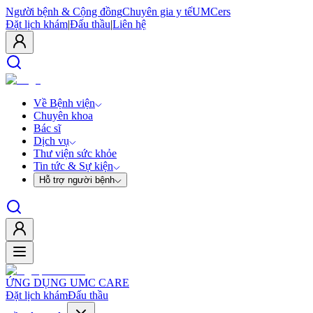
Người bệnh & Cộng đồng
Chuyên gia y tế
UMCers
Đặt lịch khám
|
Đấu thầu
|
Liên hệ
Về Bệnh viện
Chuyên khoa
Bác sĩ
Dịch vụ
Thư viện sức khỏe
Tin tức & Sự kiện
Hỗ trợ người bệnh
ỨNG DỤNG UMC CARE
Đặt lịch khám
Đấu thầu