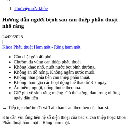
Thư viện sức khỏe
Hướng dẫn người bệnh sau can thiệp phẫu thuật
nhổ răng
24/09/2025
|
Khoa Phẫu thuật Hàm mặt - Răng hàm mặt
Cắn chặt gòn 40 phút
Chườm đá vùng can thiệp phẫu thuật
Không khạc nhổ, nuốt nước bọt bình thường.
Không ăn đồ nóng, Không ngâm nước muối.
Không nhai phía bên can thiệp phẫu thuật.
Không tham gia các hoạt động thể thao từ 3-7 ngày.
Ăn mềm, nguội, uống thuốc theo toa.
Giữ gìn vệ sinh răng miệng. Có thể sưng, đau trong những
ngày đầu tiên
→ Tiếp tục chườm đá và Tái khám sau theo hẹn của bác sĩ.
Khi cần vui lòng liên hệ số điện thoại của bác sĩ can thiệp hoặc khoa
Phẫu thuật hàm mặt – Răng hàm mặt.