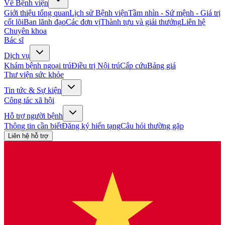
Về Bệnh viện
Giới thiệu tổng quan
Lịch sử Bệnh viện
Tầm nhìn - Sứ mệnh - Giá trị
cốt lõi
Ban lãnh đạo
Các đơn vị
Thành tựu và giải thưởng
Liên hệ
Chuyên khoa
Bác sĩ
Dịch vụ
Khám bệnh ngoại trú
Điều trị Nội trú
Cấp cứu
Bảng giá
Thư viện sức khỏe
Tin tức & Sự kiện
Công tác xã hội
Hỗ trợ người bệnh
Thông tin cần biết
Đăng ký hiến tạng
Câu hỏi thường gặp
Liên hệ hỗ trợ