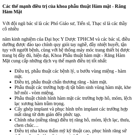
Các thế mạnh điều trị của khoa phẫu thuật Hàm mặt - Răng
Hàm Mặt
Với đội ngũ bác sĩ là các Phó Giáo sư, Tiến sĩ, Thạc sĩ là các thầy
cô nhiều
năm kinh nghiệm của Đại học Y Dược TPHCM và các bác sĩ, điều
dưỡng được đào tạo chính quy giỏi tay nghề, đầy nhiệt huyết, tận
tụy với người bệnh, cùng với hệ thống máy móc trang thiết bị được
trang bị đầy đủ, hiện đại, Khoa Phẫu thuật hàm mặt - Răng Hàm
Mặt cung cấp những dịch vụ thế mạnh điều trị tốt nhất:
Điều trị, phẫu thuật các bệnh lý, u bướu vùng miệng - hàm
mặt.
Điều trị, phẫu thuật chấn thương răng - hàm mặt.
Phẫu thuật các trường hợp dị tật bẩm sinh vùng hàm mặt, khe
hở môi - vòm miệng.
Phẫu thuật chỉnh hình hàm mặt các trường hợp hô, móm, lệch
lạc xương hàm trầm trọng.
Cấy ghép implant và phục hình trên implant các trường hợp
mất răng từ đơn giản đến phức tạp.
Chỉnh nha (niềng răng) điều trị răng hô, móm, lệch lạc, thưa,
chen chúc…
Điều trị nha khoa thẩm mỹ kỹ thuật cao, phục hình răng sứ