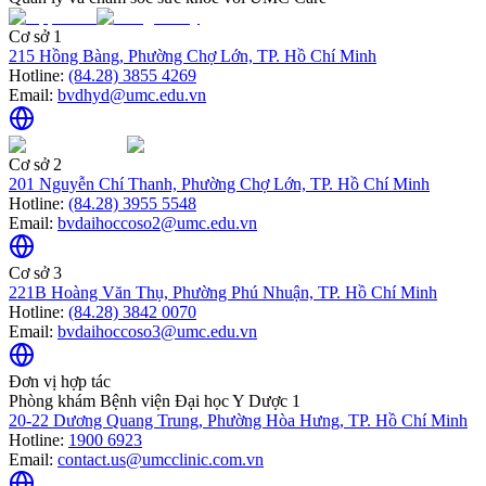
Cơ sở 1
215 Hồng Bàng, Phường Chợ Lớn, TP. Hồ Chí Minh
Hotline:
(84.28) 3855 4269
Email:
bvdhyd@umc.edu.vn
Cơ sở 2
201 Nguyễn Chí Thanh, Phường Chợ Lớn, TP. Hồ Chí Minh
Hotline:
(84.28) 3955 5548
Email:
bvdaihoccoso2@umc.edu.vn
Cơ sở 3
221B Hoàng Văn Thụ, Phường Phú Nhuận, TP. Hồ Chí Minh
Hotline:
(84.28) 3842 0070
Email:
bvdaihoccoso3@umc.edu.vn
Đơn vị hợp tác
Phòng khám Bệnh viện Đại học Y Dược 1
20-22 Dương Quang Trung, Phường Hòa Hưng, TP. Hồ Chí Minh
Hotline:
1900 6923
Email:
contact.us@umcclinic.com.vn