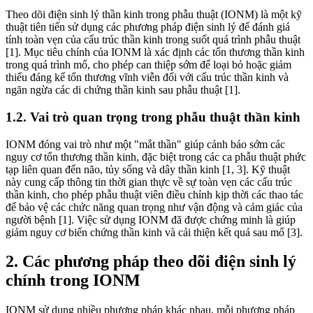
Theo dõi điện sinh lý thần kinh trong phẫu thuật (IONM) là một kỹ
thuật tiên tiến sử dụng các phương pháp điện sinh lý để đánh giá
tính toàn vẹn của cấu trúc thần kinh trong suốt quá trình phẫu thuật
[1]. Mục tiêu chính của IONM là xác định các tổn thương thần kinh
trong quá trình mổ, cho phép can thiệp sớm để loại bỏ hoặc giảm
thiểu đáng kể tổn thương vĩnh viễn đối với cấu trúc thần kinh và
ngăn ngừa các di chứng thần kinh sau phẫu thuật [1].
1.2. Vai trò quan trọng trong phẫu thuật thần kinh
IONM đóng vai trò như một "mắt thần" giúp cảnh báo sớm các
nguy cơ tổn thương thần kinh, đặc biệt trong các ca phẫu thuật phức
tạp liên quan đến não, tủy sống và dây thần kinh [1, 3]. Kỹ thuật
này cung cấp thông tin thời gian thực về sự toàn vẹn các cấu trúc
thần kinh, cho phép phẫu thuật viên điều chỉnh kịp thời các thao tác
để bảo vệ các chức năng quan trọng như vận động và cảm giác của
người bệnh [1]. Việc sử dụng IONM đã được chứng minh là giúp
giảm nguy cơ biến chứng thần kinh và cải thiện kết quả sau mổ [3].
2. Các phương pháp theo dõi điện sinh lý
chính trong IONM
IONM sử dụng nhiều phương pháp khác nhau, mỗi phương pháp