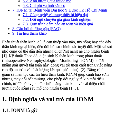
6.2. Ảnh hưởng của thuốc mê
6.3. Chi phí và tính sẵn có
7. IONM tại Bệnh viện Đại học Y Dược TP. Hồ Chí Minh
7.1. Công nghệ và trang thiết bị hiện đại
7.2. Đội ngũ chuyên gia giàu kinh nghiệm
7.3. Quy trình đảm bảo an toàn và hiệu quả
8. Câu hỏi thường gặp (FAQ)
9. Tài liệu tham khảo
Phẫu thuật thần kinh, dù là can thiệp vào não, tủy sống hay các dây
thần kinh ngoại biên, đều đòi hỏi sự chính xác tuyệt đối. Một sai sót
nhỏ cũng có thể dẫn đến những di chứng nặng nề cho người bệnh
[1]. Kỹ thuật Theo dõi điện sinh lý thần kinh trong phẫu thuật
(Intraoperative Neurophysiological Monitoring - IONM) ra đời
nhằm giải quyết bài toán này, đóng vai trò then chốt trong việc nâng
cao độ an toàn và chất lượng kết quả phẫu thuật [2]. Bằng cách
giám sát liên tục các tín hiệu thần kinh, IONM giúp cảnh báo sớm
những thay đổi bất thường, cho phép đội ngũ y tế kịp thời điều
chỉnh, từ đó bảo vệ tối đa chức năng thần kinh và cải thiện chất
lượng cuộc sống sau mổ cho người bệnh [1, 3].
1. Định nghĩa và vai trò của IONM
1.1. IONM là gì?