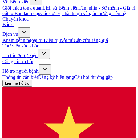
Về Bệnh viện
Giới thiệu tổng quan
Lịch sử Bệnh viện
Tầm nhìn - Sứ mệnh - Giá trị
cốt lõi
Ban lãnh đạo
Các đơn vị
Thành tựu và giải thưởng
Liên hệ
Chuyên khoa
Bác sĩ
Dịch vụ
Khám bệnh ngoại trú
Điều trị Nội trú
Cấp cứu
Bảng giá
Thư viện sức khỏe
Tin tức & Sự kiện
Công tác xã hội
Hỗ trợ người bệnh
Thông tin cần biết
Đăng ký hiến tạng
Câu hỏi thường gặp
Liên hệ hỗ trợ