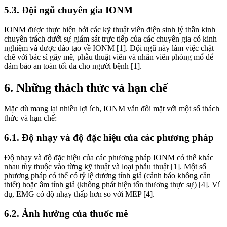
5.3. Đội ngũ chuyên gia IONM
IONM được thực hiện bởi các kỹ thuật viên điện sinh lý thần kinh
chuyên trách dưới sự giám sát trực tiếp của các chuyên gia có kinh
nghiệm và được đào tạo về IONM [1]. Đội ngũ này làm việc chặt
chẽ với bác sĩ gây mê, phẫu thuật viên và nhân viên phòng mổ để
đảm bảo an toàn tối đa cho người bệnh [1].
6. Những thách thức và hạn chế
Mặc dù mang lại nhiều lợi ích, IONM vẫn đối mặt với một số thách
thức và hạn chế:
6.1. Độ nhạy và độ đặc hiệu của các phương pháp
Độ nhạy và độ đặc hiệu của các phương pháp IONM có thể khác
nhau tùy thuộc vào từng kỹ thuật và loại phẫu thuật [1]. Một số
phương pháp có thể có tỷ lệ dương tính giả (cảnh báo không cần
thiết) hoặc âm tính giả (không phát hiện tổn thương thực sự) [4]. Ví
dụ, EMG có độ nhạy thấp hơn so với MEP [4].
6.2. Ảnh hưởng của thuốc mê