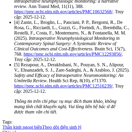
intraoperative neurophysiologic monitoring: a narrative
review
. Ann Transl Med, 11(11), 388.
https://pmc.ncbi.nlm.nih.gov/articles/PMC10632568/
. Truy
cập: 2025-12-12.
[4] Zanin, L., Broglio, L., Panciani, P. P., Bergomi, R., De
Rosa, G., Ricciardi, L., Guzzi, G., Fiorindi, A., Brembilla, C.,
Restelli, F., Costa, F., Montemurro, N., & Fontanella, M. M.
(2025).
Intraoperative Neurophysiological Monitoring in
Contemporary Spinal Surgery: A Systematic Review of
Clinical Outcomes and Cost-Effectiveness
. Brain Sci, 15(7),
768.
https://pmc.ncbi.nlm.nih.gov/articles/PMC12293856/
.
Truy cập: 2025-12-12.
[5] Rezapour, A., Derakhshani, N., Pouyan, S. N., Alipour,
V., Ehsanzadeh, S. J., Zare‐Sadeghi, A., & Arabloo, J. (2025).
Safety and Efficacy of Intraoperative Neuromonitoring: An
Umbrella Review
. Health Sci Rep, 8(10), e71370.
https://pmc.ncbi.nlm.nih.gov/articles/PMC12516239/
. Truy
cập: 2025-12-12.
Thông tin trên chỉ phục vụ mục đích tham khảo, không
mang tính chất khuyến nghị. Vui lòng liên hệ bác sĩ để
được tham vấn chi tiết.
Tags:
Thần kinh ngoại biên
Theo dõi điện sinh lý