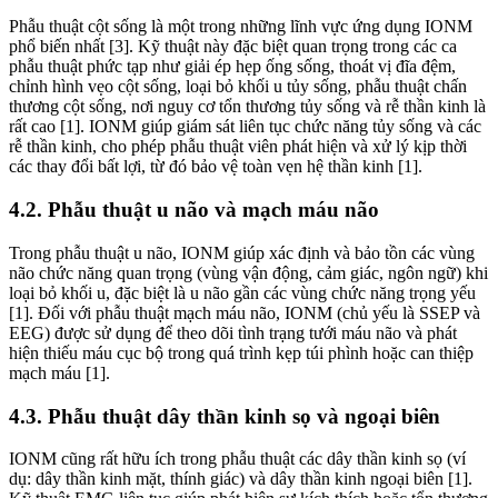
Phẫu thuật cột sống là một trong những lĩnh vực ứng dụng IONM
phổ biến nhất [3]. Kỹ thuật này đặc biệt quan trọng trong các ca
phẫu thuật phức tạp như giải ép hẹp ống sống, thoát vị đĩa đệm,
chỉnh hình vẹo cột sống, loại bỏ khối u tủy sống, phẫu thuật chấn
thương cột sống, nơi nguy cơ tổn thương tủy sống và rễ thần kinh là
rất cao [1]. IONM giúp giám sát liên tục chức năng tủy sống và các
rễ thần kinh, cho phép phẫu thuật viên phát hiện và xử lý kịp thời
các thay đổi bất lợi, từ đó bảo vệ toàn vẹn hệ thần kinh [1].
4.2. Phẫu thuật u não và mạch máu não
Trong phẫu thuật u não, IONM giúp xác định và bảo tồn các vùng
não chức năng quan trọng (vùng vận động, cảm giác, ngôn ngữ) khi
loại bỏ khối u, đặc biệt là u não gần các vùng chức năng trọng yếu
[1]. Đối với phẫu thuật mạch máu não, IONM (chủ yếu là SSEP và
EEG) được sử dụng để theo dõi tình trạng tưới máu não và phát
hiện thiếu máu cục bộ trong quá trình kẹp túi phình hoặc can thiệp
mạch máu [1].
4.3. Phẫu thuật dây thần kinh sọ và ngoại biên
IONM cũng rất hữu ích trong phẫu thuật các dây thần kinh sọ (ví
dụ: dây thần kinh mặt, thính giác) và dây thần kinh ngoại biên [1].