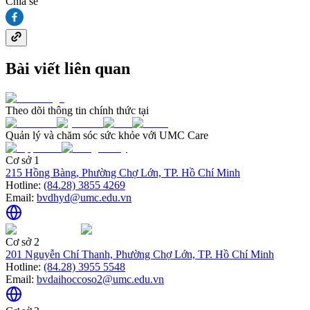
Chia sẻ
Bài viết liên quan
Theo dõi thông tin chính thức tại
Quản lý và chăm sóc sức khỏe với UMC Care
Cơ sở 1
215 Hồng Bàng, Phường Chợ Lớn, TP. Hồ Chí Minh
Hotline:
(84.28) 3855 4269
Email:
bvdhyd@umc.edu.vn
Cơ sở 2
201 Nguyễn Chí Thanh, Phường Chợ Lớn, TP. Hồ Chí Minh
Hotline:
(84.28) 3955 5548
Email:
bvdaihoccoso2@umc.edu.vn