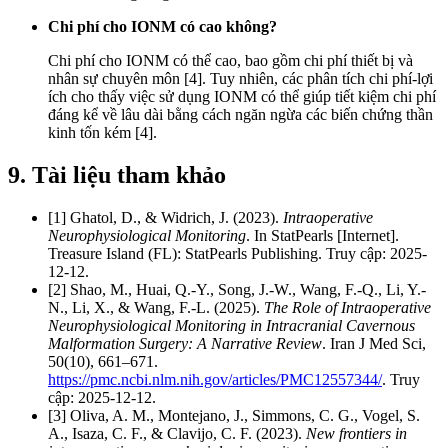
Chi phí cho IONM có cao không?
Chi phí cho IONM có thể cao, bao gồm chi phí thiết bị và
nhân sự chuyên môn [4]. Tuy nhiên, các phân tích chi phí-lợi
ích cho thấy việc sử dụng IONM có thể giúp tiết kiệm chi phí
đáng kể về lâu dài bằng cách ngăn ngừa các biến chứng thần
kinh tốn kém [4].
9. Tài liệu tham khảo
[1] Ghatol, D., & Widrich, J. (2023).
Intraoperative
Neurophysiological Monitoring
. In StatPearls [Internet].
Treasure Island (FL): StatPearls Publishing. Truy cập: 2025-
12-12.
[2] Shao, M., Huai, Q.-Y., Song, J.-W., Wang, F.-Q., Li, Y.-
N., Li, X., & Wang, F.-L. (2025).
The Role of Intraoperative
Neurophysiological Monitoring in Intracranial Cavernous
Malformation Surgery: A Narrative Review
. Iran J Med Sci,
50(10), 661–671.
https://pmc.ncbi.nlm.nih.gov/articles/PMC12557344/
. Truy
cập: 2025-12-12.
[3] Oliva, A. M., Montejano, J., Simmons, C. G., Vogel, S.
A., Isaza, C. F., & Clavijo, C. F. (2023).
New frontiers in