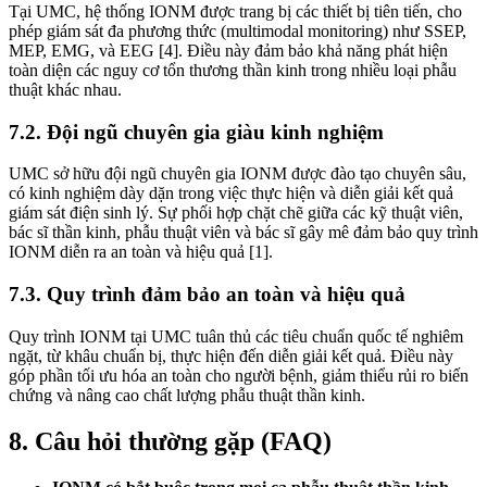
Tại UMC, hệ thống IONM được trang bị các thiết bị tiên tiến, cho
phép giám sát đa phương thức (multimodal monitoring) như SSEP,
MEP, EMG, và EEG [4]. Điều này đảm bảo khả năng phát hiện
toàn diện các nguy cơ tổn thương thần kinh trong nhiều loại phẫu
thuật khác nhau.
7.2. Đội ngũ chuyên gia giàu kinh nghiệm
UMC sở hữu đội ngũ chuyên gia IONM được đào tạo chuyên sâu,
có kinh nghiệm dày dặn trong việc thực hiện và diễn giải kết quả
giám sát điện sinh lý. Sự phối hợp chặt chẽ giữa các kỹ thuật viên,
bác sĩ thần kinh, phẫu thuật viên và bác sĩ gây mê đảm bảo quy trình
IONM diễn ra an toàn và hiệu quả [1].
7.3. Quy trình đảm bảo an toàn và hiệu quả
Quy trình IONM tại UMC tuân thủ các tiêu chuẩn quốc tế nghiêm
ngặt, từ khâu chuẩn bị, thực hiện đến diễn giải kết quả. Điều này
góp phần tối ưu hóa an toàn cho người bệnh, giảm thiểu rủi ro biến
chứng và nâng cao chất lượng phẫu thuật thần kinh.
8. Câu hỏi thường gặp (FAQ)