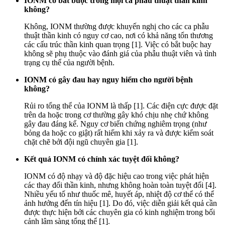
IONM có bắt buộc trong mọi ca phẫu thuật thần kinh
không?
Không, IONM thường được khuyến nghị cho các ca phẫu
thuật thần kinh có nguy cơ cao, nơi có khả năng tổn thương
các cấu trúc thần kinh quan trọng [1]. Việc có bắt buộc hay
không sẽ phụ thuộc vào đánh giá của phẫu thuật viên và tình
trạng cụ thể của người bệnh.
IONM có gây đau hay nguy hiểm cho người bệnh
không?
Rủi ro tổng thể của IONM là thấp [1]. Các điện cực được đặt
trên da hoặc trong cơ thường gây khó chịu nhẹ chứ không
gây đau đáng kể. Nguy cơ biến chứng nghiêm trọng (như
bỏng da hoặc co giật) rất hiếm khi xảy ra và được kiểm soát
chặt chẽ bởi đội ngũ chuyên gia [1].
Kết quả IONM có chính xác tuyệt đối không?
IONM có độ nhạy và độ đặc hiệu cao trong việc phát hiện
các thay đổi thần kinh, nhưng không hoàn toàn tuyệt đối [4].
Nhiều yếu tố như thuốc mê, huyết áp, nhiệt độ cơ thể có thể
ảnh hưởng đến tín hiệu [1]. Do đó, việc diễn giải kết quả cần
được thực hiện bởi các chuyên gia có kinh nghiệm trong bối
cảnh lâm sàng tổng thể [1].