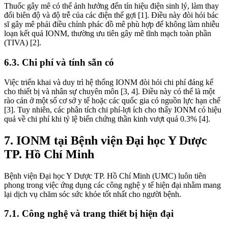
Thuốc gây mê có thể ảnh hưởng đến tín hiệu điện sinh lý, làm thay
đổi biên độ và độ trễ của các điện thế gợi [1]. Điều này đòi hỏi bác
sĩ gây mê phải điều chỉnh phác đồ mê phù hợp để không làm nhiễu
loạn kết quả IONM, thường ưu tiên gây mê tĩnh mạch toàn phần
(TIVA) [2].
6.3. Chi phí và tính sẵn có
Việc triển khai và duy trì hệ thống IONM đòi hỏi chi phí đáng kể
cho thiết bị và nhân sự chuyên môn [3, 4]. Điều này có thể là một
rào cản ở một số cơ sở y tế hoặc các quốc gia có nguồn lực hạn chế
[3]. Tuy nhiên, các phân tích chi phí-lợi ích cho thấy IONM có hiệu
quả về chi phí khi tỷ lệ biến chứng thần kinh vượt quá 0.3% [4].
7. IONM tại Bệnh viện Đại học Y Dược
TP. Hồ Chí Minh
Bệnh viện Đại học Y Dược TP. Hồ Chí Minh (UMC) luôn tiên
phong trong việc ứng dụng các công nghệ y tế hiện đại nhằm mang
lại dịch vụ chăm sóc sức khỏe tốt nhất cho người bệnh.
7.1. Công nghệ và trang thiết bị hiện đại