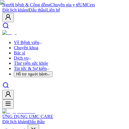
Người bệnh & Cộng đồng
Chuyên gia y tế
UMCers
Đặt lịch khám
|
Đấu thầu
|
Liên hệ
Về Bệnh viện
Chuyên khoa
Bác sĩ
Dịch vụ
Thư viện sức khỏe
Tin tức & Sự kiện
Hỗ trợ người bệnh
ỨNG DỤNG UMC CARE
Đặt lịch khám
Đấu thầu