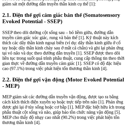
giám sát một đường dẫn truyền thần kinh cụ thể [1]:
2.1. Điện thế gợi cảm giác bản thể (Somatosensory
Evoked Potential - SSEP)
SSEP theo dõi đường cột sống sau – bó liềm giữa, đường dẫn
truyền cảm giác xúc giác, rung và bản thể [1]. Kỹ thuật này kích
thích các dây thần kinh ngoại biên (ví dụ: dây thần kinh giữa ở cổ
tay hoặc dây thần kinh chày sau ở mắt cá chân) và ghi lại phản ứng
tại vỏ não và dọc theo đường dẫn truyền [1]. SSEP được theo dõi
liên tục trong suốt quá trình phẫu thuật, cung cấp thông tin theo thời
gian thực về đường dẫn truyền cảm giác [1]. SSEP có độ đặc hiệu
cao (97.1%) trong việc phát hiện tổn thương thần kinh [4].
2.2. Điện thế gợi vận động (Motor Evoked Potential
- MEP)
MEP giám sát các đường dẫn truyền vận động, được tạo ra bằng
cách kích thích điện xuyên sọ hoặc trực tiếp trên não [1]. Phản ứng
được ghi lại ở tủy sống hoặc cơ bắp [1]. MEP đặc biệt hữu ích trong
phẫu thuật cột sống và não, giúp bảo tồn chức năng vận động [5].
MEP cho thấy độ nhạy cao nhất (90.2%) trong việc phát hiện tổn
thương thần kinh [4].