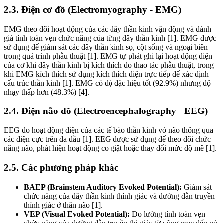
2.3. Điện cơ đồ (Electromyography - EMG)
EMG theo dõi hoạt động của các dây thần kinh vận động và đánh
giá tính toàn vẹn chức năng của từng dây thần kinh [1]. EMG được
sử dụng để giám sát các dây thần kinh sọ, cột sống và ngoại biên
trong quá trình phẫu thuật [1]. EMG tự phát ghi lại hoạt động điện
của cơ khi dây thần kinh bị kích thích do thao tác phẫu thuật, trong
khi EMG kích thích sử dụng kích thích điện trực tiếp để xác định
cấu trúc thần kinh [1]. EMG có độ đặc hiệu tốt (92.9%) nhưng độ
nhạy thấp hơn (48.3%) [4].
2.4. Điện não đồ (Electroencephalography - EEG)
EEG đo hoạt động điện của các tế bào thần kinh vỏ não thông qua
các điện cực trên da đầu [1]. EEG được sử dụng để theo dõi chức
năng não, phát hiện hoạt động co giật hoặc thay đổi mức độ mê [1].
2.5. Các phương pháp khác
BAEP (Brainstem Auditory Evoked Potential):
Giám sát
chức năng của dây thần kinh thính giác và đường dẫn truyền
thính giác ở thân não [1].
VEP (Visual Evoked Potential):
Đo lường tính toàn vẹn
chức năng của đường dẫn truyền thị giác từ võng mạc đến vỏ