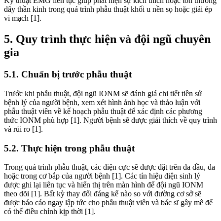
Kỹ thuật EMG liên tục giúp phát hiện sự kích thích hoặc tổn thương
dây thần kinh trong quá trình phẫu thuật khối u nền sọ hoặc giải ép
vi mạch [1].
5. Quy trình thực hiện và đội ngũ chuyên
gia
5.1. Chuẩn bị trước phẫu thuật
Trước khi phẫu thuật, đội ngũ IONM sẽ đánh giá chi tiết tiền sử
bệnh lý của người bệnh, xem xét hình ảnh học và thảo luận với
phẫu thuật viên về kế hoạch phẫu thuật để xác định các phương
thức IONM phù hợp [1]. Người bệnh sẽ được giải thích về quy trình
và rủi ro [1].
5.2. Thực hiện trong phẫu thuật
Trong quá trình phẫu thuật, các điện cực sẽ được đặt trên da đầu, da
hoặc trong cơ bắp của người bệnh [1]. Các tín hiệu điện sinh lý
được ghi lại liên tục và hiển thị trên màn hình để đội ngũ IONM
theo dõi [1]. Bất kỳ thay đổi đáng kể nào so với đường cơ sở sẽ
được báo cáo ngay lập tức cho phẫu thuật viên và bác sĩ gây mê để
có thể điều chỉnh kịp thời [1].