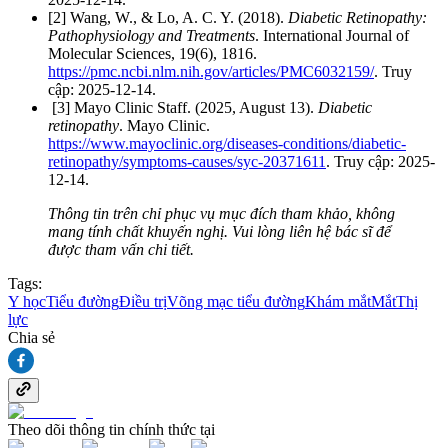
[2] Wang, W., & Lo, A. C. Y. (2018).
Diabetic Retinopathy:
Pathophysiology and Treatments
. International Journal of
Molecular Sciences, 19(6), 1816.
https://pmc.ncbi.nlm.nih.gov/articles/PMC6032159/
. Truy
cập: 2025-12-14.
[3] Mayo Clinic Staff. (2025, August 13).
Diabetic
retinopathy
. Mayo Clinic.
https://www.mayoclinic.org/diseases-conditions/diabetic-
retinopathy/symptoms-causes/syc-20371611
. Truy cập: 2025-
12-14.
Thông tin trên chỉ phục vụ mục đích tham khảo, không
mang tính chất khuyến nghị. Vui lòng liên hệ bác sĩ để
được tham vấn chi tiết.
Tags:
Y học
Tiểu đường
Điều trị
Võng mạc tiểu đường
Khám mắt
Mắt
Thị
lực
Chia sẻ
Theo dõi thông tin chính thức tại