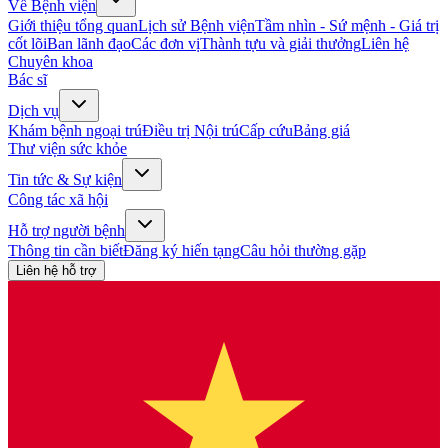
Về Bệnh viện
Giới thiệu tổng quan
Lịch sử Bệnh viện
Tầm nhìn - Sứ mệnh - Giá trị
cốt lõi
Ban lãnh đạo
Các đơn vị
Thành tựu và giải thưởng
Liên hệ
Chuyên khoa
Bác sĩ
Dịch vụ
Khám bệnh ngoại trú
Điều trị Nội trú
Cấp cứu
Bảng giá
Thư viện sức khỏe
Tin tức & Sự kiện
Công tác xã hội
Hỗ trợ người bệnh
Thông tin cần biết
Đăng ký hiến tạng
Câu hỏi thường gặp
Liên hệ hỗ trợ