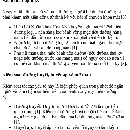
Khám mắt định kỳ
Ngay cả khi thị lực có vẻ bình thường, người bệnh tiểu đường cần
phải khám mắt giãn đồng tử định kỳ với bác sĩ chuyên khoa mắt [3].
Hiệp hội Nhãn khoa Hoa Kỳ khuyến nghị người bệnh tiểu
đường loại 1 nên sàng lọc bệnh võng mạc tiểu đường hàng
năm, bắt đầu từ 5 năm sau khi khởi phát và điều trị bệnh.
Người bệnh tiểu đường loại 2 nên khám mắt ngay khi được
chẩn đoán và sau đó hàng năm [1].
Phụ nữ mang thai mắc bệnh tiểu đường (tiểu đường thai kỳ
hoặc tiểu đường trước khi mang thai) có nguy cơ cao hơn và
có thể cần khám mắt thường xuyên hơn trong suốt thai kỳ [3].
Kiểm soát đường huyết, huyết áp và mỡ máu
Kiểm soát tốt các yếu tố này là biện pháp quan trọng nhất để ngăn
ngừa và làm chậm sự tiến triển của bệnh võng mạc tiểu đường [1,
3].
Đường huyết:
Duy trì mức HbA1c dưới 7% là mục tiêu
quan trọng [1]. Kiểm soát đường huyết chặt chẽ có thể đảo
ngược các giai đoạn ban đầu của bệnh võng mạc tiểu đường
[1].
Huyết áp:
Huyết áp cao là một yếu tố nguy cơ làm bệnh