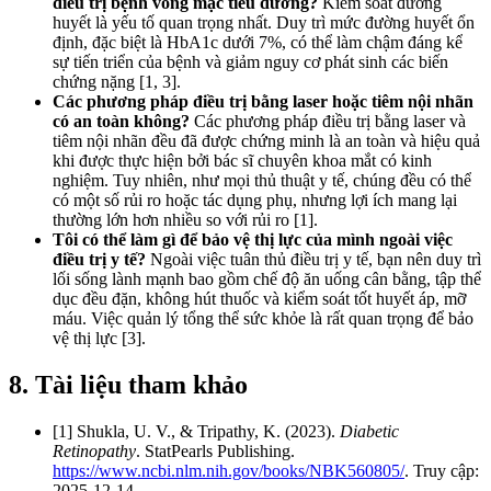
điều trị bệnh võng mạc tiểu đường?
Kiểm soát đường
huyết là yếu tố quan trọng nhất. Duy trì mức đường huyết ổn
định, đặc biệt là HbA1c dưới 7%, có thể làm chậm đáng kể
sự tiến triển của bệnh và giảm nguy cơ phát sinh các biến
chứng nặng [1, 3].
Các phương pháp điều trị bằng laser hoặc tiêm nội nhãn
có an toàn không?
Các phương pháp điều trị bằng laser và
tiêm nội nhãn đều đã được chứng minh là an toàn và hiệu quả
khi được thực hiện bởi bác sĩ chuyên khoa mắt có kinh
nghiệm. Tuy nhiên, như mọi thủ thuật y tế, chúng đều có thể
có một số rủi ro hoặc tác dụng phụ, nhưng lợi ích mang lại
thường lớn hơn nhiều so với rủi ro [1].
Tôi có thể làm gì để bảo vệ thị lực của mình ngoài việc
điều trị y tế?
Ngoài việc tuân thủ điều trị y tế, bạn nên duy trì
lối sống lành mạnh bao gồm chế độ ăn uống cân bằng, tập thể
dục đều đặn, không hút thuốc và kiểm soát tốt huyết áp, mỡ
máu. Việc quản lý tổng thể sức khỏe là rất quan trọng để bảo
vệ thị lực [3].
8. Tài liệu tham khảo
[1] Shukla, U. V., & Tripathy, K. (2023).
Diabetic
Retinopathy
. StatPearls Publishing.
https://www.ncbi.nlm.nih.gov/books/NBK560805/
. Truy cập:
2025-12-14.