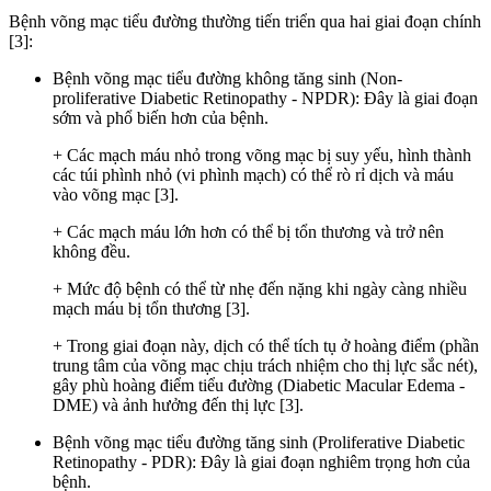
Bệnh võng mạc tiểu đường thường tiến triển qua hai giai đoạn chính
[3]:
Bệnh võng mạc tiểu đường không tăng sinh (Non-
proliferative Diabetic Retinopathy - NPDR): Đây là giai đoạn
sớm và phổ biến hơn của bệnh.
+ Các mạch máu nhỏ trong võng mạc bị suy yếu, hình thành
các túi phình nhỏ (vi phình mạch) có thể rò rỉ dịch và máu
vào võng mạc [3].
+ Các mạch máu lớn hơn có thể bị tổn thương và trở nên
không đều.
+ Mức độ bệnh có thể từ nhẹ đến nặng khi ngày càng nhiều
mạch máu bị tổn thương [3].
+ Trong giai đoạn này, dịch có thể tích tụ ở hoàng điểm (phần
trung tâm của võng mạc chịu trách nhiệm cho thị lực sắc nét),
gây phù hoàng điểm tiểu đường (Diabetic Macular Edema -
DME) và ảnh hưởng đến thị lực [3].
Bệnh võng mạc tiểu đường tăng sinh (Proliferative Diabetic
Retinopathy - PDR): Đây là giai đoạn nghiêm trọng hơn của
bệnh.