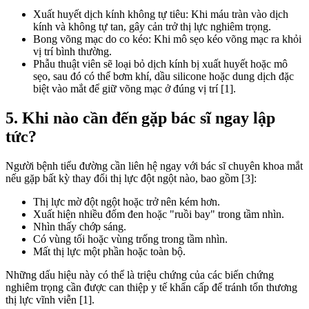
Xuất huyết dịch kính không tự tiêu: Khi máu tràn vào dịch
kính và không tự tan, gây cản trở thị lực nghiêm trọng.
Bong võng mạc do co kéo: Khi mô sẹo kéo võng mạc ra khỏi
vị trí bình thường.
Phẫu thuật viên sẽ loại bỏ dịch kính bị xuất huyết hoặc mô
sẹo, sau đó có thể bơm khí, dầu silicone hoặc dung dịch đặc
biệt vào mắt để giữ võng mạc ở đúng vị trí [1].
5. Khi nào cần đến gặp bác sĩ ngay lập
tức?
Người bệnh tiểu đường cần liên hệ ngay với bác sĩ chuyên khoa mắt
nếu gặp bất kỳ thay đổi thị lực đột ngột nào, bao gồm [3]:
Thị lực mờ đột ngột hoặc trở nên kém hơn.
Xuất hiện nhiều đốm đen hoặc "ruồi bay" trong tầm nhìn.
Nhìn thấy chớp sáng.
Có vùng tối hoặc vùng trống trong tầm nhìn.
Mất thị lực một phần hoặc toàn bộ.
Những dấu hiệu này có thể là triệu chứng của các biến chứng
nghiêm trọng cần được can thiệp y tế khẩn cấp để tránh tổn thương
thị lực vĩnh viễn [1].