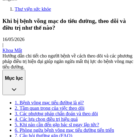
Thư viện sức khỏe
Khi bị bệnh võng mạc do tiểu đường, theo dõi và
điều trị như thế nào?
16/05/2026
|
Khoa Mắt
Hướng dẫn chi tiết cho người bệnh về cách theo dõi và các phương
pháp điều trị hiện đại giúp ngăn ngừa mất thị lực do bệnh võng mạc
tiểu đường.
Mục lục
1. Bệnh võng mạc tiểu đường là gì?
2. Tầm quan trọng của việc theo dõi
3. Các phương pháp chẩn đoán và theo dõi
4. Các lựa chọn điều trị hiệu quả
5. Khi nào cần đến gặp bác sĩ ngay lập tức?
6. Phòng ngừa bệnh võng mạc tiểu đường tiến triển
7. Câu hỏi thường gặp (FAQ)