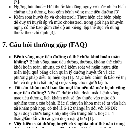
[3].
Ngừng hút thuốc: Hút thuốc làm tăng nguy cơ mắc nhiều biến
chứng tiểu đường, bao gồm bệnh võng mạc tiểu đường [3].
Kiểm soát huyết áp và cholesterol: Thực hiện các biện pháp
để duy trì huyết áp và mức cholesterol trong giới hạn khuyến
nghị, có thể bao gồm chế độ ăn kiêng, tập thể dục và dùng
thuốc theo chỉ định [3].
7. Câu hỏi thường gặp (FAQ)
Bệnh võng mạc tiểu đường có thể chữa khỏi hoàn toàn
không?
Bệnh võng mạc tiểu đường thường không thể chữa
khỏi hoàn toàn, nhưng có thể kiểm soát và ngăn ngừa tiến
triển hiệu quả bằng cách quản lý đường huyết tốt và các
phương pháp điều trị hiện đại [1]. Mục tiêu chính là bảo vệ thị
lực và duy trì chất lượng cuộc sống cho người bệnh.
Tôi cần khám mắt bao lâu một lần nếu đã mắc bệnh võng
mạc tiểu đường?
Nếu đã được chẩn đoán mắc bệnh võng
mạc tiểu đường, lịch khám mắt sẽ tùy thuộc vào mức độ
nghiêm trọng của bệnh. Bác sĩ chuyên khoa mắt sẽ tư vấn lịch
tái khám phù hợp, có thể là 6-12 tháng/lần đối với NPDR
(giai đoạn chưa tăng sinh) nhẹ đến trung bình, hoặc 1-4
tháng/lần đối với các giai đoạn nặng hơn [1].
Việc kiểm soát đường huyết có ý nghĩa như thế nào trong