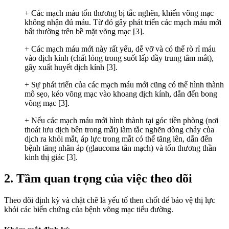
+ Các mạch máu tổn thương bị tắc nghẽn, khiến võng mạc
không nhận đủ máu. Từ đó gây phát triển các mạch máu mới
bất thường trên bề mặt võng mạc [3].
+ Các mạch máu mới này rất yếu, dễ vỡ và có thể rò rỉ máu
vào dịch kính (chất lỏng trong suốt lấp đầy trung tâm mắt),
gây xuất huyết dịch kính [3].
+ Sự phát triển của các mạch máu mới cũng có thể hình thành
mô sẹo, kéo võng mạc vào khoang dịch kính, dẫn đến bong
võng mạc [3].
+ Nếu các mạch máu mới hình thành tại góc tiền phòng (nơi
thoát lưu dịch bên trong mắt) làm tắc nghẽn dòng chảy của
dịch ra khỏi mắt, áp lực trong mắt có thể tăng lên, dẫn đến
bệnh tăng nhãn áp (glaucoma tân mạch) và tổn thương thần
kinh thị giác [3].
2. Tầm quan trọng của việc theo dõi
Theo dõi định kỳ và chặt chẽ là yếu tố then chốt để bảo vệ thị lực
khỏi các biến chứng của bệnh võng mạc tiểu đường.