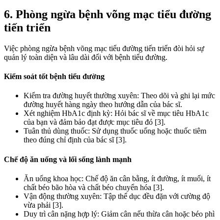
6. Phòng ngừa bệnh võng mạc tiểu đường
tiến triển
Việc phòng ngừa bệnh võng mạc tiểu đường tiến triển đòi hỏi sự
quản lý toàn diện và lâu dài đối với bệnh tiểu đường.
Kiểm soát tốt bệnh tiểu đường
Kiểm tra đường huyết thường xuyên: Theo dõi và ghi lại mức
đường huyết hàng ngày theo hướng dẫn của bác sĩ.
Xét nghiệm HbA1c định kỳ: Hỏi bác sĩ về mục tiêu HbA1c
của bạn và đảm bảo đạt được mục tiêu đó [3].
Tuân thủ dùng thuốc: Sử dụng thuốc uống hoặc thuốc tiêm
theo đúng chỉ định của bác sĩ [3].
Chế độ ăn uống và lối sống lành mạnh
Ăn uống khoa học: Chế độ ăn cân bằng, ít đường, ít muối, ít
chất béo bão hòa và chất béo chuyển hóa [3].
Vận động thường xuyên: Tập thể dục đều đặn với cường độ
vừa phải [3].
Duy trì cân nặng hợp lý: Giảm cân nếu thừa cân hoặc béo phì