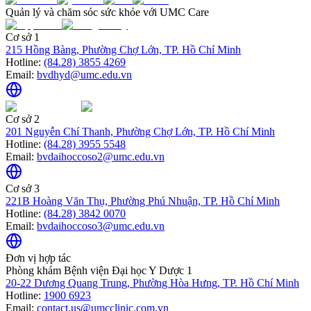
Quản lý và chăm sóc sức khỏe với UMC Care
Cơ sở 1
215 Hồng Bàng, Phường Chợ Lớn, TP. Hồ Chí Minh
Hotline:
(84.28) 3855 4269
Email:
bvdhyd@umc.edu.vn
Cơ sở 2
201 Nguyễn Chí Thanh, Phường Chợ Lớn, TP. Hồ Chí Minh
Hotline:
(84.28) 3955 5548
Email:
bvdaihoccoso2@umc.edu.vn
Cơ sở 3
221B Hoàng Văn Thụ, Phường Phú Nhuận, TP. Hồ Chí Minh
Hotline:
(84.28) 3842 0070
Email:
bvdaihoccoso3@umc.edu.vn
Đơn vị hợp tác
Phòng khám Bệnh viện Đại học Y Dược 1
20-22 Dương Quang Trung, Phường Hòa Hưng, TP. Hồ Chí Minh
Hotline:
1900 6923
Email:
contact.us@umcclinic.com.vn