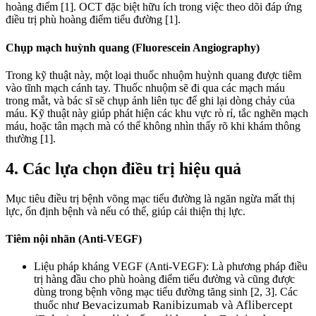
hoàng điểm [1]. OCT đặc biệt hữu ích trong việc theo dõi đáp ứng
điều trị phù hoàng điểm tiểu đường [1].
Chụp mạch huỳnh quang (Fluorescein Angiography)
Trong kỹ thuật này, một loại thuốc nhuộm huỳnh quang được tiêm
vào tĩnh mạch cánh tay. Thuốc nhuộm sẽ đi qua các mạch máu
trong mắt, và bác sĩ sẽ chụp ảnh liên tục để ghi lại dòng chảy của
máu. Kỹ thuật này giúp phát hiện các khu vực rò rỉ, tắc nghẽn mạch
máu, hoặc tân mạch mà có thể không nhìn thấy rõ khi khám thông
thường [1].
4. Các lựa chọn điều trị hiệu quả
Mục tiêu điều trị bệnh võng mạc tiểu đường là ngăn ngừa mất thị
lực, ổn định bệnh và nếu có thể, giúp cải thiện thị lực.
Tiêm nội nhãn (Anti-VEGF)
Liệu pháp kháng VEGF (Anti-VEGF): Là phương pháp điều
trị hàng đầu cho phù hoàng điểm tiểu đường và cũng được
dùng trong bệnh võng mạc tiểu đường tăng sinh [2, 3]. Các
Bevacizumab Ranibizumab và Aflibercept
thuốc như