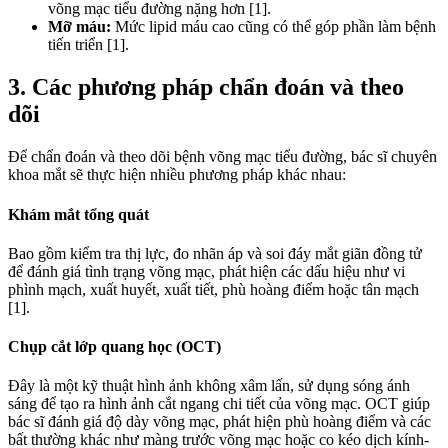
võng mạc tiểu đường nặng hơn [1].
Mỡ máu:
Mức lipid máu cao cũng có thể góp phần làm bệnh
tiến triển [1].
3. Các phương pháp chẩn đoán và theo
dõi
Để chẩn đoán và theo dõi bệnh võng mạc tiểu đường, bác sĩ chuyên
khoa mắt sẽ thực hiện nhiều phương pháp khác nhau:
Khám mắt tổng quát
Bao gồm kiểm tra thị lực, đo nhãn áp và soi đáy mắt giãn đồng tử
để đánh giá tình trạng võng mạc, phát hiện các dấu hiệu như vi
phình mạch, xuất huyết, xuất tiết, phù hoàng điểm hoặc tân mạch
[1].
Chụp cắt lớp quang học (OCT)
Đây là một kỹ thuật hình ảnh không xâm lấn, sử dụng sóng ánh
sáng để tạo ra hình ảnh cắt ngang chi tiết của võng mạc. OCT giúp
bác sĩ đánh giá độ dày võng mạc, phát hiện phù hoàng điểm và các
bất thường khác như màng trước võng mạc hoặc co kéo dịch kính-