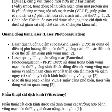
(Eylea), cùng với thuốc mới hơn như Faricimab
(Vabysmo)
,
hoạt động bằng cách ngăn chặn một protein gọi
là yếu tố tăng trưởng nội mô mạch máu (VEGF), giúp giảm
rò rỉ dịch và sự phát triển của các mạch máu bất thường [1, 2].
Cảnh báo: Các thuốc này chỉ được sử dụng theo chỉ định và
dưới sự giám sát chặt chẽ của bác sĩ chuyên khoa mắt.
Quang đông bằng laser (Laser Photocoagulation)
Laser quang đông điểm (Focal/Grid Laser): Được sử dụng để
điều trị phù hoàng điểm tiểu đường bằng cách đốt các điểm rò
rỉ cụ thể để làm giảm phù võng mạc [2].
Laser quang đông toàn võng mạc (Panretinal
Photocoagulation - PRP): Được sử dụng trong bệnh võng
mạc tiểu đường tăng sinh để tác động đến các vùng võng mạc
ngoại vi nhằm ngăn chặn sự phát triển của tân mạch và giảm
nguy cơ xuất huyết dịch kính hoặc bong võng mạc [2].
Mặc dù liệu pháp kháng VEGF ngày càng phổ biến, laser vẫn
đóng vai trò quan trọng [2].
Phẫu thuật cắt dịch kính (Vitrectomy)
Phẫu thuật cắt dịch kính được chỉ định trong các trường hợp bệnh
võng mạc tiểu đường giai đoạn nặng, bao gồm [1]: