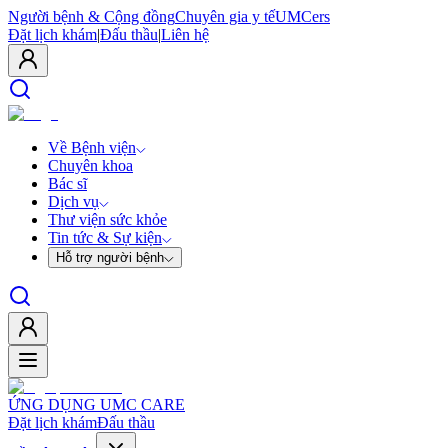
Người bệnh & Cộng đồng
Chuyên gia y tế
UMCers
Đặt lịch khám
|
Đấu thầu
|
Liên hệ
Về Bệnh viện
Chuyên khoa
Bác sĩ
Dịch vụ
Thư viện sức khỏe
Tin tức & Sự kiện
Hỗ trợ người bệnh
ỨNG DỤNG UMC CARE
Đặt lịch khám
Đấu thầu