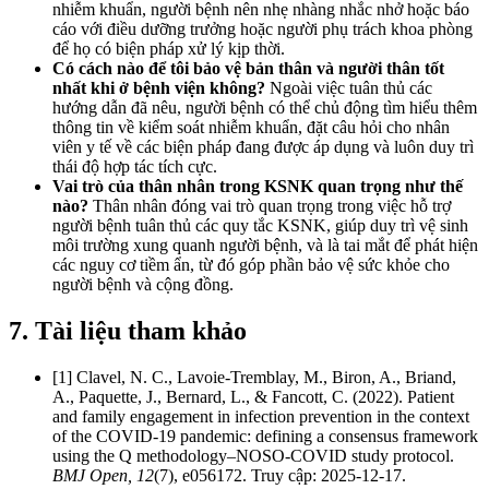
nhiễm khuẩn, người bệnh nên nhẹ nhàng nhắc nhở hoặc báo
cáo với điều dưỡng trưởng hoặc người phụ trách khoa phòng
để họ có biện pháp xử lý kịp thời.
Có cách nào để tôi bảo vệ bản thân và người thân tốt
nhất khi ở bệnh viện không?
Ngoài việc tuân thủ các
hướng dẫn đã nêu, người bệnh có thể chủ động tìm hiểu thêm
thông tin về kiểm soát nhiễm khuẩn, đặt câu hỏi cho nhân
viên y tế về các biện pháp đang được áp dụng và luôn duy trì
thái độ hợp tác tích cực.
Vai trò của thân nhân trong KSNK quan trọng như thế
nào?
Thân nhân đóng vai trò quan trọng trong việc hỗ trợ
người bệnh tuân thủ các quy tắc KSNK, giúp duy trì vệ sinh
môi trường xung quanh người bệnh, và là tai mắt để phát hiện
các nguy cơ tiềm ẩn, từ đó góp phần bảo vệ sức khỏe cho
người bệnh và cộng đồng.
7. Tài liệu tham khảo
[1] Clavel, N. C., Lavoie-Tremblay, M., Biron, A., Briand,
A., Paquette, J., Bernard, L., & Fancott, C. (2022). Patient
and family engagement in infection prevention in the context
of the COVID-19 pandemic: defining a consensus framework
using the Q methodology–NOSO-COVID study protocol.
BMJ Open, 12
(7), e056172. Truy cập: 2025-12-17.