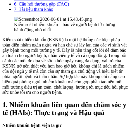
6. Câu hỏi thường gặp (FAQ)
7. Tài liệu tham khảo
Kiểm soát nhiễm khuẩn – bảo vệ người bệnh từ những
hành động nhỏ nhất
Kiểm soát nhiễm khuẩn (KSNK) là một hệ thống các biện pháp
toàn diện nhằm ngăn ngừa và hạn chế sự lây lan của các vi sinh vật
gây bệnh trong môi trường y tế. Đây là nền tảng cốt lõi để đảm bảo
an toàn cho người bệnh, nhân viên y tế và cả cộng đồng. Trong bối
cảnh các mối đe dọa về sức khỏe ngày càng đa dạng, vai trò của
KSNK trở nên thiết yếu hơn bao giờ hết, không chỉ là trách nhiệm
của đội ngũ y tế mà còn cần sự tham gia chủ động và hiểu biết từ
phía người bệnh và thân nhân. Sự hợp tác này không chỉ nâng cao
hiệu quả phòng ngừa nhiễm khuẩn mà còn góp phần tạo nên một
môi trường điều trị an toàn, chất lượng, hướng tới mục tiêu hồi phục
sức khỏe tối ưu cho người bệnh.
1. Nhiễm khuẩn liên quan đến chăm sóc y
tế (HAIs): Thực trạng và Hậu quả
Nhiễm khuẩn bệnh viện là gì?