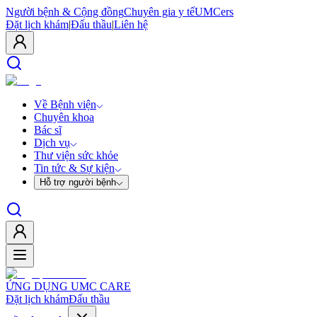
Người bệnh & Cộng đồng
Chuyên gia y tế
UMCers
Đặt lịch khám
|
Đấu thầu
|
Liên hệ
Về Bệnh viện
Chuyên khoa
Bác sĩ
Dịch vụ
Thư viện sức khỏe
Tin tức & Sự kiện
Hỗ trợ người bệnh
ỨNG DỤNG UMC CARE
Đặt lịch khám
Đấu thầu