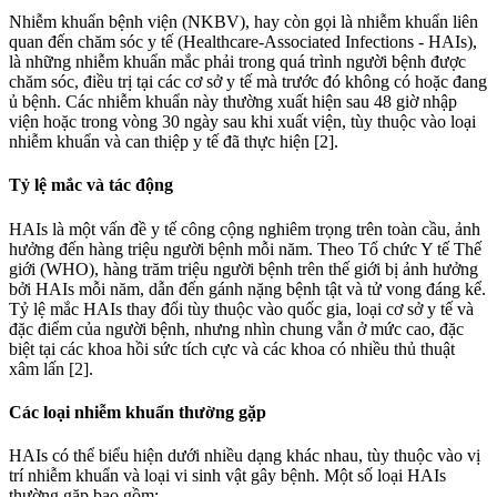
Nhiễm khuẩn bệnh viện (NKBV), hay còn gọi là nhiễm khuẩn liên
quan đến chăm sóc y tế (Healthcare-Associated Infections - HAIs),
là những nhiễm khuẩn mắc phải trong quá trình người bệnh được
chăm sóc, điều trị tại các cơ sở y tế mà trước đó không có hoặc đang
ủ bệnh. Các nhiễm khuẩn này thường xuất hiện sau 48 giờ nhập
viện hoặc trong vòng 30 ngày sau khi xuất viện, tùy thuộc vào loại
nhiễm khuẩn và can thiệp y tế đã thực hiện [2].
Tỷ lệ mắc và tác động
HAIs là một vấn đề y tế công cộng nghiêm trọng trên toàn cầu, ảnh
hưởng đến hàng triệu người bệnh mỗi năm. Theo Tổ chức Y tế Thế
giới (WHO), hàng trăm triệu người bệnh trên thế giới bị ảnh hưởng
bởi HAIs mỗi năm, dẫn đến gánh nặng bệnh tật và tử vong đáng kể.
Tỷ lệ mắc HAIs thay đổi tùy thuộc vào quốc gia, loại cơ sở y tế và
đặc điểm của người bệnh, nhưng nhìn chung vẫn ở mức cao, đặc
biệt tại các khoa hồi sức tích cực và các khoa có nhiều thủ thuật
xâm lấn [2].
Các loại nhiễm khuẩn thường gặp
HAIs có thể biểu hiện dưới nhiều dạng khác nhau, tùy thuộc vào vị
trí nhiễm khuẩn và loại vi sinh vật gây bệnh. Một số loại HAIs
thường gặp bao gồm: