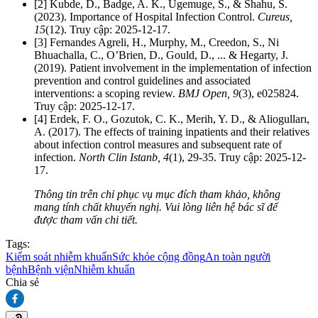
[2] Kubde, D., Badge, A. K., Ugemuge, S., & Shahu, S.
(2023). Importance of Hospital Infection Control.
Cureus,
15
(12). Truy cập: 2025-12-17.
[3] Fernandes Agreli, H., Murphy, M., Creedon, S., Ni
Bhuachalla, C., O’Brien, D., Gould, D., ... & Hegarty, J.
(2019). Patient involvement in the implementation of infection
prevention and control guidelines and associated
interventions: a scoping review.
BMJ Open, 9
(3), e025824.
Truy cập: 2025-12-17.
[4] Erdek, F. O., Gozutok, C. K., Merih, Y. D., & Aliogulları,
A. (2017). The effects of training inpatients and their relatives
about infection control measures and subsequent rate of
infection.
North Clin Istanb, 4
(1), 29-35. Truy cập: 2025-12-
17.
Thông tin trên chỉ phục vụ mục đích tham khảo, không
mang tính chất khuyến nghị. Vui lòng liên hệ bác sĩ để
được tham vấn chi tiết.
Tags:
Kiểm soát nhiễm khuẩn
Sức khỏe cộng đồng
An toàn người
bệnh
Bệnh viện
Nhiễm khuẩn
Chia sẻ