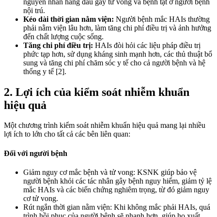
nguyên nhân hàng đầu gây tử vong và bệnh tật ở người bệnh
nội trú.
Kéo dài thời gian nằm viện:
Người bệnh mắc HAIs thường
phải nằm viện lâu hơn, làm tăng chi phí điều trị và ảnh hưởng
đến chất lượng cuộc sống.
Tăng chi phí điều trị:
HAIs đòi hỏi các liệu pháp điều trị
phức tạp hơn, sử dụng kháng sinh mạnh hơn, các thủ thuật bổ
sung và tăng chi phí chăm sóc y tế cho cả người bệnh và hệ
thống y tế [2].
2. Lợi ích của kiểm soát nhiễm khuẩn
hiệu quả
Một chương trình kiểm soát nhiễm khuẩn hiệu quả mang lại nhiều
lợi ích to lớn cho tất cả các bên liên quan:
Đối với người bệnh
Giảm nguy cơ mắc bệnh và tử vong: KSNK giúp bảo vệ
người bệnh khỏi các tác nhân gây bệnh nguy hiểm, giảm tỷ lệ
mắc HAIs và các biến chứng nghiêm trọng, từ đó giảm nguy
cơ tử vong.
Rút ngắn thời gian nằm viện: Khi không mắc phải HAIs, quá
trình hồi phục của người bệnh sẽ nhanh hơn, giúp họ xuất