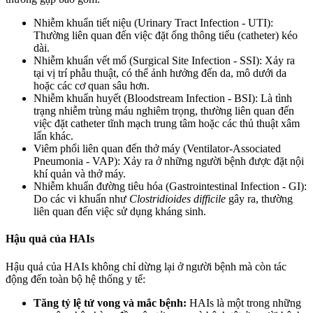
Nhiễm khuẩn tiết niệu (Urinary Tract Infection - UTI):
Thường liên quan đến việc đặt ống thông tiểu (catheter) kéo
dài.
Nhiễm khuẩn vết mổ (Surgical Site Infection - SSI): Xảy ra
tại vị trí phẫu thuật, có thể ảnh hưởng đến da, mô dưới da
hoặc các cơ quan sâu hơn.
Nhiễm khuẩn huyết (Bloodstream Infection - BSI): Là tình
trạng nhiễm trùng máu nghiêm trọng, thường liên quan đến
việc đặt catheter tĩnh mạch trung tâm hoặc các thủ thuật xâm
lấn khác.
Viêm phổi liên quan đến thở máy (Ventilator-Associated
Pneumonia - VAP): Xảy ra ở những người bệnh được đặt nội
khí quản và thở máy.
Nhiễm khuẩn đường tiêu hóa (Gastrointestinal Infection - GI):
Do các vi khuẩn như
Clostridioides difficile
gây ra, thường
liên quan đến việc sử dụng kháng sinh.
Hậu quả của HAIs
Hậu quả của HAIs không chỉ dừng lại ở người bệnh mà còn tác
động đến toàn bộ hệ thống y tế:
Tăng tỷ lệ tử vong và mắc bệnh:
HAIs là một trong những