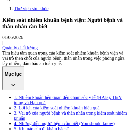
Thư viện sức khỏe
Kiểm soát nhiễm khuẩn bệnh viện: Người bệnh và
thân nhân cần biết
01/06/2026
|
Quản lý chất lượng
Tìm hiểu tầm quan trọng của kiểm soát nhiễm khuẩn bệnh viện và
vai trò then chốt của người bệnh, thân nhân trong việc phòng ngừa
lây nhiễm, đảm bảo an toàn y tế.
Mục lục
1. Nhiễm khuẩn liên quan đến chăm sóc y tế (HAIs): Thực
trạng và Hậu quả
2. Lợi ích của kiểm soát nhiễm khuẩn hiệu quả
3. Vai trò của người bệnh và thân nhân trong kiểm soát nhiễm
khuẩn
4. Những điều người bệnh cần biết (You should know)
5. Khi nào cần đi khám bác sĩ