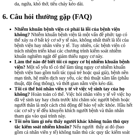
da, ngứa, khó thở, tiêu chảy kéo dài.
6. Câu hỏi thường gặp (FAQ)
Nhiễm khuẩn bệnh viện có phải là lỗi của bệnh viện
không?
Nhiễm khuẩn bệnh viện là một vấn đề phức tạp có
thể xảy ra ở bất kỳ cơ sở y tế nào, không nhất thiết là lỗi của
bệnh viện hay nhân viên y tế. Tuy nhiên, các bệnh viện có
trách nhiệm triển khai các chương trình kiểm soát nhiễm
khuẩn nghiêm ngặt để giảm thiểu nguy cơ này.
Làm thế nào để biết tôi có nguy cơ bị nhiễm khuẩn bệnh
viện?
Một số yếu tố có thể làm tăng nguy cơ nhiễm khuẩn
bệnh viện bao gồm tuổi tác (quá trẻ hoặc quá già), bệnh nền
mạn tính, hệ miễn dịch suy yếu, các thủ thuật xâm lấn (phẫu
thuật, đặt ống thông), và thời gian nằm viện kéo dài.
Tôi có thể hỏi nhân viên y tế về việc vệ sinh tay của họ
không?
Hoàn toàn có thể. Việc hỏi nhân viên y tế về việc họ
đã vệ sinh tay hay chưa trước khi chăm sóc người bệnh hoặc
người thân là một cách chủ động để bảo vệ sức khỏe. Hầu hết
các cơ sở y tế đều khuyến khích người bệnh và thân nhân
tham gia vào quá trình này.
Tôi nên làm gì nếu thấy người khác không tuân thủ quy
tắc kiểm soát nhiễm khuẩn?
Nếu người thấy ai đó (bao
gồm cả nhân viên y tế) không tuân thủ các quy tắc kiểm soát