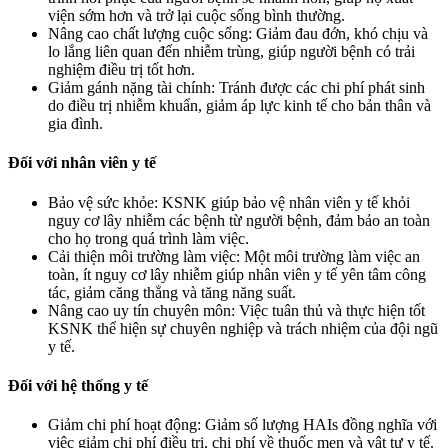
viện sớm hơn và trở lại cuộc sống bình thường.
Nâng cao chất lượng cuộc sống: Giảm đau đớn, khó chịu và
lo lắng liên quan đến nhiễm trùng, giúp người bệnh có trải
nghiệm điều trị tốt hơn.
Giảm gánh nặng tài chính: Tránh được các chi phí phát sinh
do điều trị nhiễm khuẩn, giảm áp lực kinh tế cho bản thân và
gia đình.
Đối với nhân viên y tế
Bảo vệ sức khỏe: KSNK giúp bảo vệ nhân viên y tế khỏi
nguy cơ lây nhiễm các bệnh từ người bệnh, đảm bảo an toàn
cho họ trong quá trình làm việc.
Cải thiện môi trường làm việc: Một môi trường làm việc an
toàn, ít nguy cơ lây nhiễm giúp nhân viên y tế yên tâm công
tác, giảm căng thẳng và tăng năng suất.
Nâng cao uy tín chuyên môn: Việc tuân thủ và thực hiện tốt
KSNK thể hiện sự chuyên nghiệp và trách nhiệm của đội ngũ
y tế.
Đối với hệ thống y tế
Giảm chi phí hoạt động: Giảm số lượng HAIs đồng nghĩa với
việc giảm chi phí điều trị, chi phí về thuốc men và vật tư y tế.