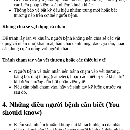
các biện pháp kiểm soát nhiễm khuẩn khác.
Thông báo về bất kỳ dấu hiệu nhiễm trùng mới hoặc bất
thường nào trên cơ thể người bệnh.
Không chia sẻ vật dụng cá nhân
Để tránh lây lan vi khuẩn, người bệnh không nên chia sẻ các vật
dụng cá nhân như khăn mặt, bàn chải đánh răng, dao cạo râu, hoặc
các dụng cụ ăn uống với người khác.
Tránh chạm tay vào vết thương hoặc các thiết bị y tế
Người bệnh và thân nhân nên tránh chạm vào vết thương,
băng bó, ống thông (catheter), hoặc các thiết bị y tế khác trừ
khi được hướng dẫn bởi nhân viên y tế.
Nếu cần phải chạm vào, hãy vệ sinh tay kỹ lưỡng trước và
sau đó.
4. Những điều người bệnh cần biết (You
should know)
Kiểm soát nhiễm khuẩn không chỉ là trách nhiệm của nhân
viên y tế mà còn là sự hợp tác của người bệnh và thân nhân,