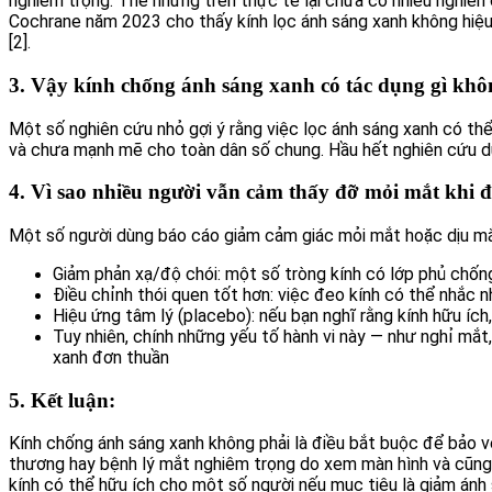
nghiêm trọng. Thế nhưng trên thực tế lại chưa có nhiều nghiê
Cochrane năm 2023 cho thấy kính lọc ánh sáng xanh không hiệu 
[2].
3. Vậy kính chống ánh sáng xanh có tác dụng gì kh
Một số nghiên cứu nhỏ gợi ý rằng việc lọc ánh sáng xanh có thể
và chưa mạnh mẽ cho toàn dân số chung. Hầu hết nghiên cứu dự
4. Vì sao nhiều người vẫn cảm thấy đỡ mỏi mắt khi 
Một số người dùng báo cáo giảm cảm giác mỏi mắt hoặc dịu mắt 
Giảm phản xạ/độ chói: một số tròng kính có lớp phủ chống 
Điều chỉnh thói quen tốt hơn: việc đeo kính có thể nhắc 
Hiệu ứng tâm lý (placebo): nếu bạn nghĩ rằng kính hữu ích
Tuy nhiên, chính những yếu tố hành vi này — như nghỉ mắt
xanh đơn thuần
5. Kết luận:
Kính chống ánh sáng xanh không phải là điều bắt buộc để bảo 
thương hay bệnh lý mắt nghiêm trọng do xem màn hình và cũng 
kính có thể hữu ích cho một số người nếu mục tiêu là giảm ánh 