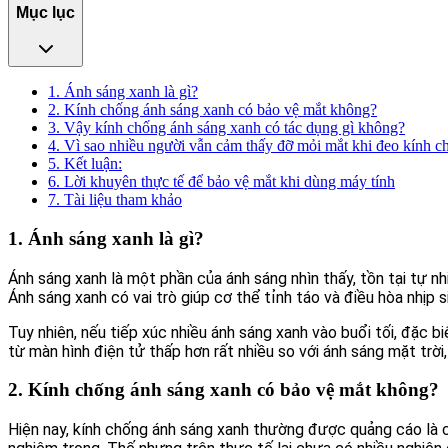
Mục lục
1. Ánh sáng xanh là gì?
2. Kính chống ánh sáng xanh có bảo vệ mắt không?
3. Vậy kính chống ánh sáng xanh có tác dụng gì không?
4. Vì sao nhiều người vẫn cảm thấy đỡ mỏi mắt khi đeo kính 
5. Kết luận:
6. Lời khuyên thực tế để bảo vệ mắt khi dùng máy tính
7. Tài liệu tham khảo
1. Ánh sáng xanh là gì?
Ánh sáng xanh là một phần của ánh sáng nhìn thấy, tồn tại tự nh
Ánh sáng xanh có vai trò giúp cơ thể tỉnh táo và điều hòa nhịp 
Tuy nhiên, nếu tiếp xúc nhiều ánh sáng xanh vào buổi tối, đặc b
từ màn hình điện tử thấp hơn rất nhiều so với ánh sáng mặt trời
2. Kính chống ánh sáng xanh có bảo vệ mắt không?
Hiện nay, kính chống ánh sáng xanh thường được quảng cáo là c