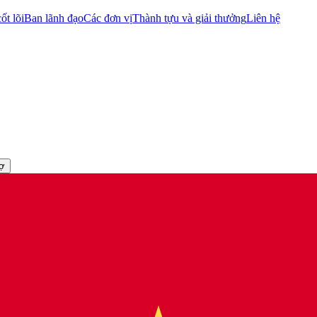
ốt lõi
Ban lãnh đạo
Các đơn vị
Thành tựu và giải thưởng
Liên hệ
rợ