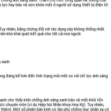
nh chống ánh sáng xanh. Thậm chí, một tổng quan hệ thống của
ị lực hay bảo vệ sức khỏe mắt ở người sử dụng thiết bị điện tử
 Tuy nhiên, bằng chứng đối với tác dụng này không thống nhất
ên khó khái quát kết quả cho tất cả mọi người.
 xanh.
ộng đáng kể hơn đến tình trạng mỏi mắt so với chỉ lọc ánh sáng
mạnh cho thấy kính chống ánh sáng xanh bảo vệ mắt khỏi tổn
ức chuyên môn (ví dụ Hiệp hội Nhãn khoa Hoa Kỳ). Tuy nhiên,
u thêm). Một số phiên bản kính có lớp phủ chống lóa/ phản xạ có