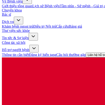
Về Bệnh viện
Giới thiệu tổng quan
Lịch sử Bệnh viện
Tầm nhìn - Sứ mệnh - Giá trị c
Chuyên khoa
Bác sĩ
Dịch vụ
Khám bệnh ngoại trú
Điều trị Nội trú
Cấp cứu
Bảng giá
Thư viện sức khỏe
Tin tức & Sự kiện
Công tác xã hội
Hỗ trợ người bệnh
Thông tin cần biết
Đăng ký hiến tạng
Câu hỏi thường gặp
Liên hệ hỗ t