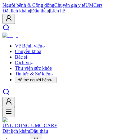
Người bệnh & Cộng đồng
Chuyên gia y tế
UMCers
Đặt lịch khám
|
Đấu thầu
|
Liên hệ
Về Bệnh viện
Chuyên khoa
Bác sĩ
Dịch vụ
Thư viện sức khỏe
Tin tức & Sự kiện
Hỗ trợ người bệnh
ỨNG DỤNG UMC CARE
Đặt lịch khám
Đấu thầu