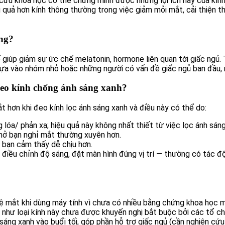
n cứu khoa học có thể chứng minh được những lợi ích này của kí
quả hơn kính thông thường trong việc giảm mỏi mắt, cải thiện th
ông?
 giúp giảm sự ức chế melatonin, hormone liên quan tới giấc ngủ.
a vào nhóm nhỏ hoặc những người có vấn đề giấc ngủ ban đầu, n
đeo kính chống ánh sáng xanh?
hơn khi đeo kính lọc ánh sáng xanh và điều này có thể do:
lóa/ phản xạ; hiệu quả này không nhất thiết từ việc lọc ánh sáng
nhở bạn nghỉ mắt thường xuyên hơn.
, bạn cảm thấy dễ chịu hơn.
, điều chỉnh độ sáng, đặt màn hình đúng vị trí — thường có tác đ
vệ mắt khi dùng máy tính vì chưa có nhiều bằng chứng khoa học 
như loại kính này chưa được khuyến nghị bắt buộc bởi các tổ ch
sáng xanh vào buổi tối, góp phần hỗ trợ giấc ngủ (cần nghiên cứ