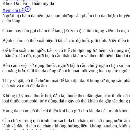
Khoa Da liễu - Thẩm mỹ da
Xem chi tiết
Người bị chàm da nên lựa chọn những sản phẩm cho da được chuyên gi
chân lông.
Chàm hay còn gọi chàm thể tạng (Eczema) là tình trạng viêm da mạn 
Bệnh chàm có thể xuất hiện ở tất cả các độ tuổi, giới tính. Việc điề
Để kiểm soát cơn ngứa, bác sĩ có thể chỉ định người bệnh sử dụng một 
nhãn áp. Do đó, người bệnh cần thăm khám và theo dõi bệnh lâu dài ở c
Bên cạnh việc sử dụng thuốc, người bệnh cần chú ý ngăn chặn sự lan
da nặng hơn. Gãi lên da cũng sẽ kích hoạt một vòng luẩn quẩn: ngứa
Thay vì gãi, có thể chườm mát để làm dịu da. Không sử dụng sản phẩ
chà xát và nhớ để da ẩm.
Không tự ý mua thuốc bôi, đắp lá, thuốc theo dân gian, các thuốc có 
loại thuốc corticoid, tự ý dùng dài ngày có thể khiến da gặp tác dụn
Vùng da chàm có thể cải thiện khi bạn giữ cho làn da của mình khỏe
Cần chú ý trong quá trình làm sạch da bị chàm, nên sử dụng nước ấ
lành và đặc trị cho da chàm: không hương liệu, không paraben, khôn