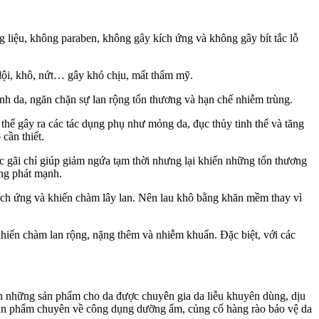
 liệu, không paraben, không gây kích ứng và không gây bít tắc lỗ
dội, khô, nứt… gây khó chịu, mất thẩm mỹ.
lành da, ngăn chặn sự lan rộng tổn thương và hạn chế nhiễm trùng.
ó thể gây ra các tác dụng phụ như mỏng da, đục thủy tinh thể và tăng
cần thiết.
c gãi chỉ giúp giảm ngứa tạm thời nhưng lại khiến những tổn thương
ùng phát mạnh.
kích ứng và khiến chàm lây lan. Nên lau khô bằng khăn mềm thay vì
 khiến chàm lan rộng, nặng thêm và nhiễm khuẩn. Đặc biệt, với các
ọn những sản phẩm cho da được chuyên gia da liễu khuyên dùng, dịu
 sản phẩm chuyên về công dụng dưỡng ẩm, củng cố hàng rào bảo vệ da