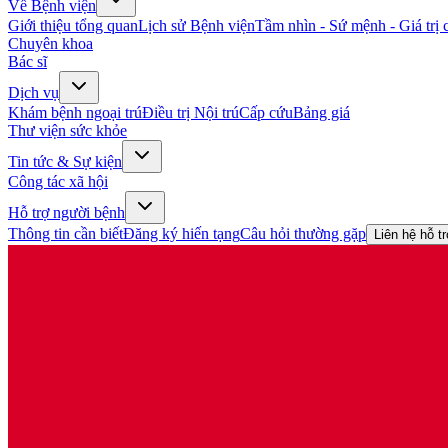
Về Bệnh viện
Giới thiệu tổng quan
Lịch sử Bệnh viện
Tầm nhìn - Sứ mệnh - Giá trị c
Chuyên khoa
Bác sĩ
Dịch vụ
Khám bệnh ngoại trú
Điều trị Nội trú
Cấp cứu
Bảng giá
Thư viện sức khỏe
Tin tức & Sự kiện
Công tác xã hội
Hỗ trợ người bệnh
Thông tin cần biết
Đăng ký hiến tạng
Câu hỏi thường gặp
Liên hệ hỗ t