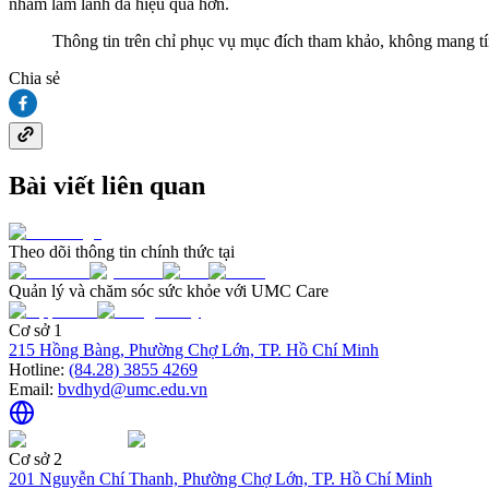
nhằm làm lành da hiệu quả hơn.
Thông tin trên chỉ phục vụ mục đích tham khảo, không mang tính
Chia sẻ
Bài viết liên quan
Theo dõi thông tin chính thức tại
Quản lý và chăm sóc sức khỏe với UMC Care
Cơ sở 1
215 Hồng Bàng, Phường Chợ Lớn, TP. Hồ Chí Minh
Hotline:
(84.28) 3855 4269
Email:
bvdhyd@umc.edu.vn
Cơ sở 2
201 Nguyễn Chí Thanh, Phường Chợ Lớn, TP. Hồ Chí Minh