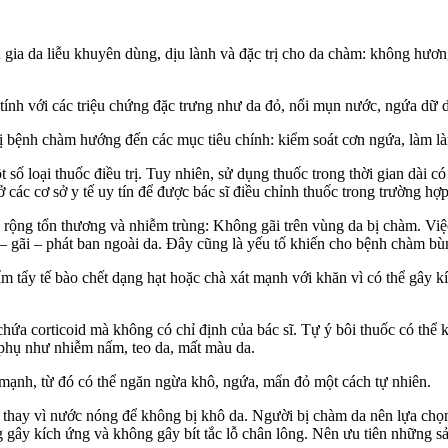
a da liễu khuyên dùng, dịu lành và đặc trị cho da chàm: không hương
tính với các triệu chứng đặc trưng như da đỏ, nổi mụn nước, ngứa dữ 
u trị bệnh chàm hướng đến các mục tiêu chính: kiểm soát cơn ngứa, làm 
số loại thuốc điều trị. Tuy nhiên, sử dụng thuốc trong thời gian dài c
ác cơ sở y tế uy tín để được bác sĩ điều chỉnh thuốc trong trường hợp 
 rộng tổn thương và nhiễm trùng: Không gãi trên vùng da bị chàm. Việ
 – gãi – phát ban ngoài da. Đây cũng là yếu tố khiến cho bệnh chàm b
m tẩy tế bào chết dạng hạt hoặc chà xát mạnh với khăn vì có thể gây 
chứa corticoid mà không có chỉ định của bác sĩ. Tự ý bôi thuốc có thể
g phụ như nhiễm nấm, teo da, mất màu da.
 mạnh, từ đó có thể ngăn ngừa khô, ngứa, mẩn đỏ một cách tự nhiên.
m thay vì nước nóng để không bị khô da. Người bị chàm da nên lựa ch
g gây kích ứng và không gây bít tắc lỗ chân lông. Nên ưu tiên những