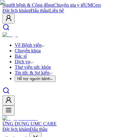
Người bệnh & Cộng đồng
Chuyên gia y tế
UMCers
Đặt lịch khám
|
Đấu thầu
|
Liên hệ
Về Bệnh viện
Chuyên khoa
Bác sĩ
Dịch vụ
Thư viện sức khỏe
Tin tức & Sự kiện
Hỗ trợ người bệnh
ỨNG DỤNG UMC CARE
Đặt lịch khám
Đấu thầu