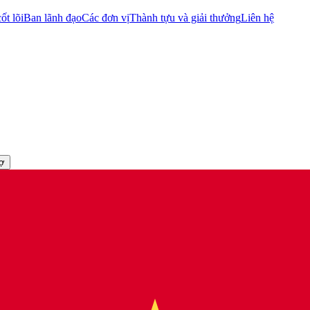
ốt lõi
Ban lãnh đạo
Các đơn vị
Thành tựu và giải thưởng
Liên hệ
rợ