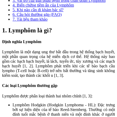
3. Vai trò của giải phẫu bệnh trong chẩn đoán Lymphôm
4. Biến chứng tiềm ẩn của Lymphôm
5. Khi nào cần đi khám bác sĩ?
6. Câu hỏi thường gặp (FAQ)
7. Tài liệu tham khảo
1. Lymphôm là gì?
Định nghĩa Lymphôm
Lymphôm là một dạng ung thư bắt đầu trong hệ thống bạch huyết,
một phần quan trọng của hệ miễn dịch cơ thể. Hệ thống này bao
gồm các hạch bạch huyết, lá lách, tuyến ức, tủy xương và các mạch
bạch huyết [1, 2]. Lymphôm phát triển khi các tế bào bạch cầu
lympho (T-cell hoặc B-cell) trở nên bất thường và tăng sinh không
kiểm soát, tạo thành các khối u [1, 3].
Các loại Lymphôm thường gặp
Lymphôm được phân loại thành hai nhóm chính [1, 3]:
Lymphôm Hodgkin (Hodgkin Lymphoma - HL): Đặc trưng
bởi sự hiện diện của tế bào Reed-Sternberg. Thường có một
đỉnh tuổi mắc bệnh ở thanh niên và một đỉnh khác ở người