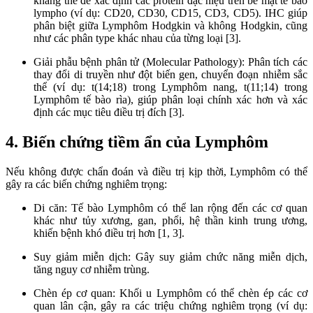
kháng thể để xác định các protein đặc hiệu trên bề mặt tế bào
lympho (ví dụ: CD20, CD30, CD15, CD3, CD5). IHC giúp
phân biệt giữa Lymphôm Hodgkin và không Hodgkin, cũng
như các phân type khác nhau của từng loại [3].
Giải phẫu bệnh phân tử (Molecular Pathology): Phân tích các
thay đổi di truyền như đột biến gen, chuyển đoạn nhiễm sắc
thể (ví dụ: t(14;18) trong Lymphôm nang, t(11;14) trong
Lymphôm tế bào rìa), giúp phân loại chính xác hơn và xác
định các mục tiêu điều trị đích [3].
4. Biến chứng tiềm ẩn của Lymphôm
Nếu không được chẩn đoán và điều trị kịp thời, Lymphôm có thể
gây ra các biến chứng nghiêm trọng:
Di căn: Tế bào Lymphôm có thể lan rộng đến các cơ quan
khác như tủy xương, gan, phổi, hệ thần kinh trung ương,
khiến bệnh khó điều trị hơn [1, 3].
Suy giảm miễn dịch: Gây suy giảm chức năng miễn dịch,
tăng nguy cơ nhiễm trùng.
Chèn ép cơ quan: Khối u Lymphôm có thể chèn ép các cơ
quan lân cận, gây ra các triệu chứng nghiêm trọng (ví dụ: