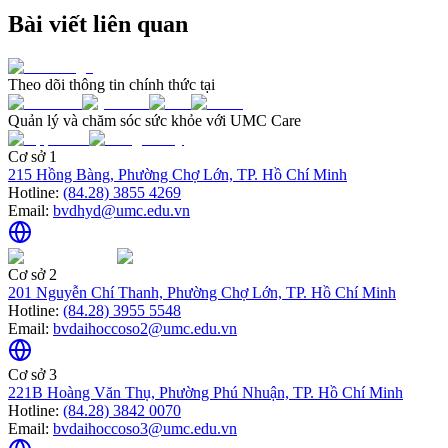
Bài viết liên quan
Theo dõi thông tin chính thức tại
Quản lý và chăm sóc sức khỏe với UMC Care
Cơ sở 1
215 Hồng Bàng, Phường Chợ Lớn, TP. Hồ Chí Minh
Hotline:
(84.28) 3855 4269
Email:
bvdhyd@umc.edu.vn
Cơ sở 2
201 Nguyễn Chí Thanh, Phường Chợ Lớn, TP. Hồ Chí Minh
Hotline:
(84.28) 3955 5548
Email:
bvdaihoccoso2@umc.edu.vn
Cơ sở 3
221B Hoàng Văn Thụ, Phường Phú Nhuận, TP. Hồ Chí Minh
Hotline:
(84.28) 3842 0070
Email:
bvdaihoccoso3@umc.edu.vn