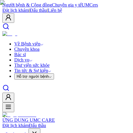
Người bệnh & Cộng đồng
Chuyên gia y tế
UMCers
Đặt lịch khám
|
Đấu thầu
|
Liên hệ
Về Bệnh viện
Chuyên khoa
Bác sĩ
Dịch vụ
Thư viện sức khỏe
Tin tức & Sự kiện
Hỗ trợ người bệnh
ỨNG DỤNG UMC CARE
Đặt lịch khám
Đấu thầu