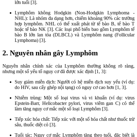
lớn tuổi [3].
Lymphôm không Hodgkin (Non-Hodgkin Lymphoma -
NHL): Là nhóm đa dạng hơn, chiếm khoảng 90% các trường
hợp lymphôm. NHL có thể xuất phát từ tế bào B, tế bào T
hoặc tế bào NK [3]. Các loại phổ biến bao gồm Lymphôm tế
bào B lớn lan tỏa (DLBCL) và Lymphôm nang (Follicular
Lymphoma) [3].
2. Nguyên nhân gây Lymphôm
Nguyên nhân chính xác của Lymphôm thường không rõ ràng,
nhưng một số yếu tố nguy cơ đã được xác định [1, 3]:
Suy giảm miễn dịch: Người có hệ miễn dịch suy yếu (ví dụ:
do HIV, sau cấy ghép nội tạng) có nguy cơ cao hơn [1, 3].
Nhiễm trùng: Một số loại virus và vi khuẩn (ví dụ: virus
Epstein-Barr, Helicobacter pylori, virus viêm gan C) có thể
làm tăng nguy cơ mắc một số loại Lymphôm [3].
Tiếp xúc hóa chất: Tiếp xúc với một số hóa chất như thuốc trừ
sâu, thuốc diệt cỏ [3].
Tuổi tác: Nguy cơ mắc Lymphôm tăng theo tuổi, đặc biệt là