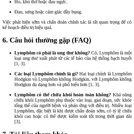
Ho, khó thở hoặc đau ngực.
Đau, sưng hoặc cảm giác đầy bụng.
Việc phát hiện sớm và chẩn đoán chính xác là rất quan trọng để có
kế hoạch điều trị hiệu quả.
6. Câu hỏi thường gặp (FAQ)
Lymphôm có phải là ung thư không?
Có, Lymphôm là một
loại ung thư xuất phát từ các tế bào của hệ thống bạch huyết
[1, 3].
Các loại Lymphôm chính là gì?
Hai loại chính là Lymphôm
Hodgkin và Lymphôm không Hodgkin, với Lymphôm không
Hodgkin đa dạng hơn và phổ biến hơn [1, 3].
Lymphôm có thể chữa khỏi hoàn toàn không?
Khả năng
chữa khỏi Lymphôm phụ thuộc vào loại, giai đoạn, sức khỏe
tổng thể của người bệnh và phản ứng với điều trị. Nhiều loại
Lymphôm, đặc biệt là khi được chẩn đoán sớm, có tỷ lệ chữa
khỏi cao hoặc có thể được kiểm soát tốt trong thời gian dài
[3].