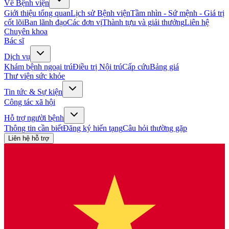
Về Bệnh viện
Giới thiệu tổng quan
Lịch sử Bệnh viện
Tầm nhìn - Sứ mệnh - Giá trị
cốt lõi
Ban lãnh đạo
Các đơn vị
Thành tựu và giải thưởng
Liên hệ
Chuyên khoa
Bác sĩ
Dịch vụ
Khám bệnh ngoại trú
Điều trị Nội trú
Cấp cứu
Bảng giá
Thư viện sức khỏe
Tin tức & Sự kiện
Công tác xã hội
Hỗ trợ người bệnh
Thông tin cần biết
Đăng ký hiến tạng
Câu hỏi thường gặp
Liên hệ hỗ trợ