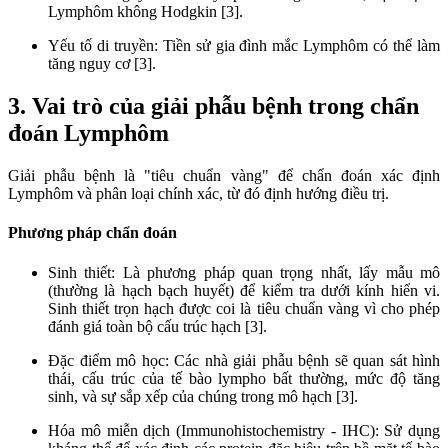
Lymphôm không Hodgkin [3].
Yếu tố di truyền: Tiền sử gia đình mắc Lymphôm có thể làm
tăng nguy cơ [3].
3. Vai trò của giải phẫu bệnh trong chẩn
đoán Lymphôm
Giải phẫu bệnh là "tiêu chuẩn vàng" để chẩn đoán xác định
Lymphôm và phân loại chính xác, từ đó định hướng điều trị.
Phương pháp chẩn đoán
Sinh thiết: Là phương pháp quan trọng nhất, lấy mẫu mô
(thường là hạch bạch huyết) để kiểm tra dưới kính hiển vi.
Sinh thiết trọn hạch được coi là tiêu chuẩn vàng vì cho phép
đánh giá toàn bộ cấu trúc hạch [3].
Đặc điểm mô học: Các nhà giải phẫu bệnh sẽ quan sát hình
thái, cấu trúc của tế bào lympho bất thường, mức độ tăng
sinh, và sự sắp xếp của chúng trong mô hạch [3].
Hóa mô miễn dịch (Immunohistochemistry - IHC): Sử dụng