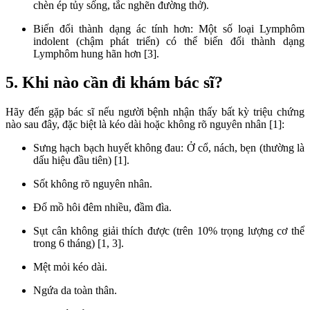
chèn ép tủy sống, tắc nghẽn đường thở).
Biến đổi thành dạng ác tính hơn: Một số loại Lymphôm
indolent (chậm phát triển) có thể biến đổi thành dạng
Lymphôm hung hãn hơn [3].
5. Khi nào cần đi khám bác sĩ?
Hãy đến gặp bác sĩ nếu người bệnh nhận thấy bất kỳ triệu chứng
nào sau đây, đặc biệt là kéo dài hoặc không rõ nguyên nhân [1]:
Sưng hạch bạch huyết không đau: Ở cổ, nách, bẹn (thường là
dấu hiệu đầu tiên) [1].
Sốt không rõ nguyên nhân.
Đổ mồ hôi đêm nhiều, đầm đìa.
Sụt cân không giải thích được (trên 10% trọng lượng cơ thể
trong 6 tháng) [1, 3].
Mệt mỏi kéo dài.
Ngứa da toàn thân.