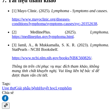
7. Tài liệu tham khảo
[1] Mayo Clinic. (2025).
Lymphoma - Symptoms and causes
.
https://www.mayoclinic.org/diseases-
conditions/lymphoma/symptoms-causes/syc-20352638
.
[2] MedlinePlus. (2025).
Lymphoma
.
https://medlineplus.gov/lymphoma.html
.
[3] Jamil, A., & Mukkamalla, S. K. R. (2023).
Lymphoma
.
StatPearls - NCBI Bookshelf.
https://www.ncbi.nlm.nih.gov/books/NBK560826/
.
Thông tin trên chỉ phục vụ mục đích tham khảo, không
mang tính chất khuyến nghị. Vui lòng liên hệ bác sĩ để
được tham vấn chi tiết.
Tags:
Ung thư
Giải phẫu bệnh
Huyết học
Lymphôm
Chia sẻ