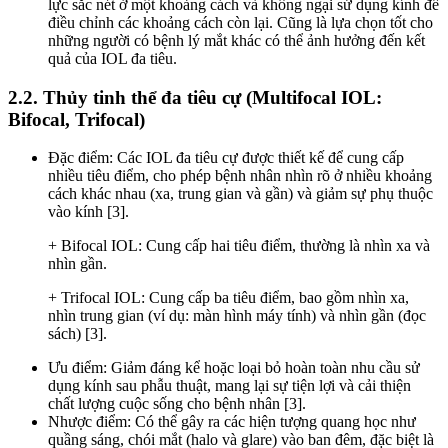
lực sắc nét ở một khoảng cách và không ngại sử dụng kính để
điều chỉnh các khoảng cách còn lại. Cũng là lựa chọn tốt cho
những người có bệnh lý mắt khác có thể ảnh hưởng đến kết
quả của IOL đa tiêu.
2.2. Thủy tinh thể đa tiêu cự (Multifocal IOL:
Bifocal, Trifocal)
Đặc điểm: Các IOL đa tiêu cự được thiết kế để cung cấp
nhiều tiêu điểm, cho phép bệnh nhân nhìn rõ ở nhiều khoảng
cách khác nhau (xa, trung gian và gần) và giảm sự phụ thuộc
vào kính [3].
+ Bifocal IOL: Cung cấp hai tiêu điểm, thường là nhìn xa và
nhìn gần.
+ Trifocal IOL: Cung cấp ba tiêu điểm, bao gồm nhìn xa,
nhìn trung gian (ví dụ: màn hình máy tính) và nhìn gần (đọc
sách) [3].
Ưu điểm: Giảm đáng kể hoặc loại bỏ hoàn toàn nhu cầu sử
dụng kính sau phẫu thuật, mang lại sự tiện lợi và cải thiện
chất lượng cuộc sống cho bệnh nhân [3].
Nhược điểm: Có thể gây ra các hiện tượng quang học như
quầng sáng, chói mắt (halo và glare) vào ban đêm, đặc biệt là