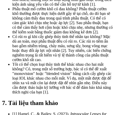
kiện ánh sáng yếu vẫn có thể cần hỗ trợ từ kính [1].
Phẫu thuật mổ cườm khô có đau không? Phẫu thuật cườm
khô thường được thực hiện dưới gây tê tại chỗ, do đó bạn sẽ
không cảm thấy đau trong quá trình phẫu thuật. Có thể có
cảm giác khó chịu nhẹ hoặc áp lực [2]. Sau phẫu thuật, bạn
có thể cảm thấy hơi cộm hoặc khó chịu nhẹ, nhưng thường có
thể kiểm soát bằng thuốc giảm đau không kê đơn [2].
Có rủi ro gì khi cấy ghép thủy tinh thể nhân tạo không? Mặc
dù an toàn, mọi phẫu thuật đều có rủi ro. Các rủi ro tiềm ẩn
bao gồm nhiễm trùng, chảy máu, sưng tấy, bong võng mạc
hoặc thay đổi áp lực nội nhãn [2]. Tuy nhiên, các biến chứng
nghiêm trọng là rất hiếm và tỷ lệ thành công của phẫu thuật
cườm khô rất cao.
Tôi có thể chọn loại thủy tinh thể khác nhau cho hai mắt
không? Có, trong một số trường hợp, bác sĩ có thể đề xuất
"monovision" hoặc "blended vision" bằng cách cấy ghép các
loại IOL khác nhau cho mỗi mắt. Ví dụ, một mắt được đặt để
nhìn xa và mắt còn lại được đặt để nhìn gần nhẹ. Điều này
cần được thảo luận kỹ lưỡng với bác sĩ để đảm bảo khả năng
thích nghi của bạn [1].
7. Tài liệu tham khảo
[1] Hamel, C., & Bailey, S. (2023).
Intraocular Lenses for