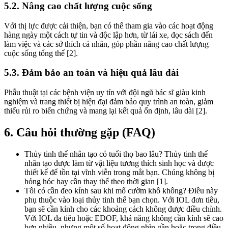
5.2. Nâng cao chất lượng cuộc sống
Với thị lực được cải thiện, bạn có thể tham gia vào các hoạt động
hàng ngày một cách tự tin và độc lập hơn, từ lái xe, đọc sách đến
làm việc và các sở thích cá nhân, góp phần nâng cao chất lượng
cuộc sống tổng thể [2].
5.3. Đảm bảo an toàn và hiệu quả lâu dài
Phẫu thuật tại các bệnh viện uy tín với đội ngũ bác sĩ giàu kinh
nghiệm và trang thiết bị hiện đại đảm bảo quy trình an toàn, giảm
thiểu rủi ro biến chứng và mang lại kết quả ổn định, lâu dài [2].
6. Câu hỏi thường gặp (FAQ)
Thủy tinh thể nhân tạo có tuổi thọ bao lâu? Thủy tinh thể
nhân tạo được làm từ vật liệu tương thích sinh học và được
thiết kế để tồn tại vĩnh viễn trong mắt bạn. Chúng không bị
hỏng hóc hay cần thay thế theo thời gian [1].
Tôi có cần đeo kính sau khi mổ cườm khô không? Điều này
phụ thuộc vào loại thủy tinh thể bạn chọn. Với IOL đơn tiêu,
bạn sẽ cần kính cho các khoảng cách không được điều chỉnh.
Với IOL đa tiêu hoặc EDOF, khả năng không cần kính sẽ cao
hơn nhiều, nhưng một số hoạt động nhìn gần hoặc trong điều