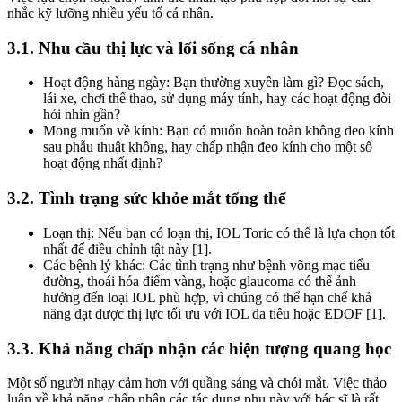
nhắc kỹ lưỡng nhiều yếu tố cá nhân.
3.1. Nhu cầu thị lực và lối sống cá nhân
Hoạt động hàng ngày: Bạn thường xuyên làm gì? Đọc sách,
lái xe, chơi thể thao, sử dụng máy tính, hay các hoạt động đòi
hỏi nhìn gần?
Mong muốn về kính: Bạn có muốn hoàn toàn không đeo kính
sau phẫu thuật không, hay chấp nhận đeo kính cho một số
hoạt động nhất định?
3.2. Tình trạng sức khỏe mắt tổng thể
Loạn thị: Nếu bạn có loạn thị, IOL Toric có thể là lựa chọn tốt
nhất để điều chỉnh tật này [1].
Các bệnh lý khác: Các tình trạng như bệnh võng mạc tiểu
đường, thoái hóa điểm vàng, hoặc glaucoma có thể ảnh
hưởng đến loại IOL phù hợp, vì chúng có thể hạn chế khả
năng đạt được thị lực tối ưu với IOL đa tiêu hoặc EDOF [1].
3.3. Khả năng chấp nhận các hiện tượng quang học
Một số người nhạy cảm hơn với quầng sáng và chói mắt. Việc thảo
luận về khả năng chấp nhận các tác dụng phụ này với bác sĩ là rất