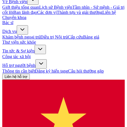
Về Bệnh viện
Giới thiệu tổng quan
Lịch sử Bệnh viện
Tầm nhìn - Sứ mệnh - Giá trị
cốt lõi
Ban lãnh đạo
Các đơn vị
Thành tựu và giải thưởng
Liên hệ
Chuyên khoa
Bác sĩ
Dịch vụ
Khám bệnh ngoại trú
Điều trị Nội trú
Cấp cứu
Bảng giá
Thư viện sức khỏe
Tin tức & Sự kiện
Công tác xã hội
Hỗ trợ người bệnh
Thông tin cần biết
Đăng ký hiến tạng
Câu hỏi thường gặp
Liên hệ hỗ trợ