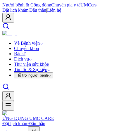
Người bệnh & Cộng đồng
Chuyên gia y tế
UMCers
Đặt lịch khám
|
Đấu thầu
|
Liên hệ
Về Bệnh viện
Chuyên khoa
Bác sĩ
Dịch vụ
Thư viện sức khỏe
Tin tức & Sự kiện
Hỗ trợ người bệnh
ỨNG DỤNG UMC CARE
Đặt lịch khám
Đấu thầu