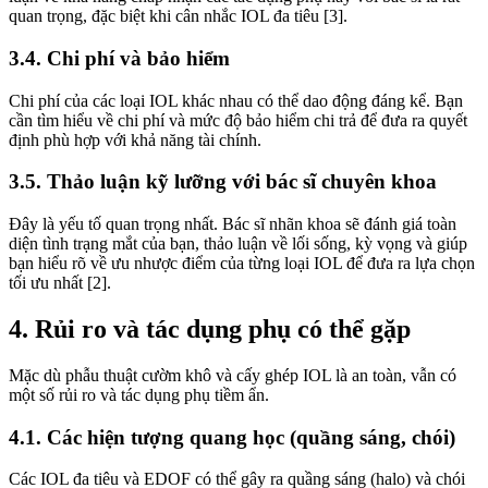
quan trọng, đặc biệt khi cân nhắc IOL đa tiêu [3].
3.4. Chi phí và bảo hiểm
Chi phí của các loại IOL khác nhau có thể dao động đáng kể. Bạn
cần tìm hiểu về chi phí và mức độ bảo hiểm chi trả để đưa ra quyết
định phù hợp với khả năng tài chính.
3.5. Thảo luận kỹ lưỡng với bác sĩ chuyên khoa
Đây là yếu tố quan trọng nhất. Bác sĩ nhãn khoa sẽ đánh giá toàn
diện tình trạng mắt của bạn, thảo luận về lối sống, kỳ vọng và giúp
bạn hiểu rõ về ưu nhược điểm của từng loại IOL để đưa ra lựa chọn
tối ưu nhất [2].
4. Rủi ro và tác dụng phụ có thể gặp
Mặc dù phẫu thuật cườm khô và cấy ghép IOL là an toàn, vẫn có
một số rủi ro và tác dụng phụ tiềm ẩn.
4.1. Các hiện tượng quang học (quầng sáng, chói)
Các IOL đa tiêu và EDOF có thể gây ra quầng sáng (halo) và chói