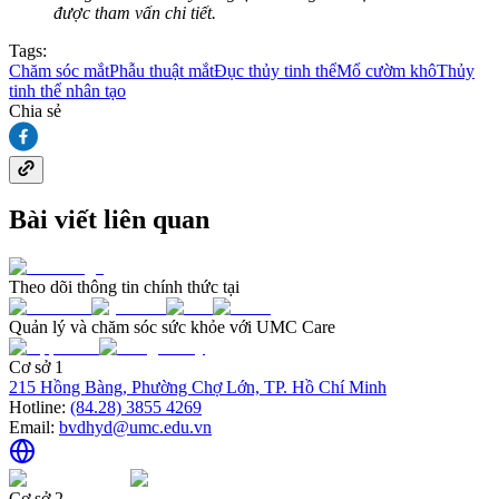
được tham vấn chi tiết.
Tags:
Chăm sóc mắt
Phẫu thuật mắt
Đục thủy tinh thể
Mổ cườm khô
Thủy
tinh thể nhân tạo
Chia sẻ
Bài viết liên quan
Theo dõi thông tin chính thức tại
Quản lý và chăm sóc sức khỏe với UMC Care
Cơ sở 1
215 Hồng Bàng, Phường Chợ Lớn, TP. Hồ Chí Minh
Hotline:
(84.28) 3855 4269
Email:
bvdhyd@umc.edu.vn
Cơ sở 2