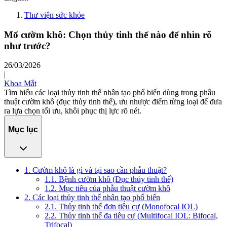
Thư viện sức khỏe
Mổ cườm khô: Chọn thủy tinh thể nào để nhìn rõ
như trước?
26/03/2026
|
Khoa Mắt
Tìm hiểu các loại thủy tinh thể nhân tạo phổ biến dùng trong phẫu
thuật cườm khô (đục thủy tinh thể), ưu nhược điểm từng loại để đưa
ra lựa chọn tối ưu, khôi phục thị lực rõ nét.
Mục lục
1. Cườm khô là gì và tại sao cần phẫu thuật?
1.1. Bệnh cườm khô (Đục thủy tinh thể)
1.2. Mục tiêu của phẫu thuật cườm khô
2. Các loại thủy tinh thể nhân tạo phổ biến
2.1. Thủy tinh thể đơn tiêu cự (Monofocal IOL)
2.2. Thủy tinh thể đa tiêu cự (Multifocal IOL: Bifocal,
Trifocal)