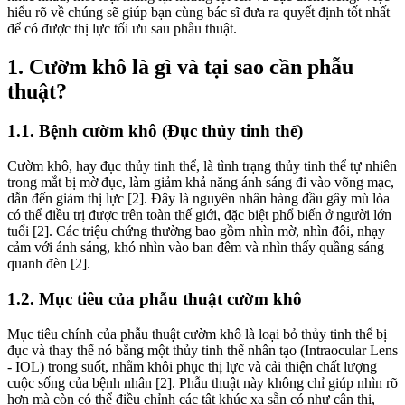
hiểu rõ về chúng sẽ giúp bạn cùng bác sĩ đưa ra quyết định tốt nhất
để có được thị lực tối ưu sau phẫu thuật.
1. Cườm khô là gì và tại sao cần phẫu
thuật?
1.1. Bệnh cườm khô (Đục thủy tinh thể)
Cườm khô, hay đục thủy tinh thể, là tình trạng thủy tinh thể tự nhiên
trong mắt bị mờ đục, làm giảm khả năng ánh sáng đi vào võng mạc,
dẫn đến giảm thị lực [2]. Đây là nguyên nhân hàng đầu gây mù lòa
có thể điều trị được trên toàn thế giới, đặc biệt phổ biến ở người lớn
tuổi [2]. Các triệu chứng thường bao gồm nhìn mờ, nhìn đôi, nhạy
cảm với ánh sáng, khó nhìn vào ban đêm và nhìn thấy quầng sáng
quanh đèn [2].
1.2. Mục tiêu của phẫu thuật cườm khô
Mục tiêu chính của phẫu thuật cườm khô là loại bỏ thủy tinh thể bị
đục và thay thế nó bằng một thủy tinh thể nhân tạo (Intraocular Lens
- IOL) trong suốt, nhằm khôi phục thị lực và cải thiện chất lượng
cuộc sống của bệnh nhân [2]. Phẫu thuật này không chỉ giúp nhìn rõ
hơn mà còn có thể điều chỉnh các tật khúc xạ sẵn có như cận thị,