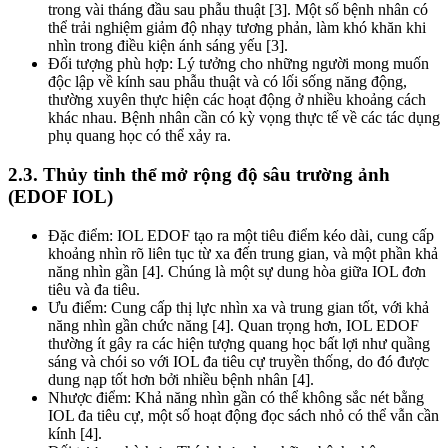
trong vài tháng đầu sau phẫu thuật [3]. Một số bệnh nhân có
thể trải nghiệm giảm độ nhạy tương phản, làm khó khăn khi
nhìn trong điều kiện ánh sáng yếu [3].
Đối tượng phù hợp: Lý tưởng cho những người mong muốn
độc lập về kính sau phẫu thuật và có lối sống năng động,
thường xuyên thực hiện các hoạt động ở nhiều khoảng cách
khác nhau. Bệnh nhân cần có kỳ vọng thực tế về các tác dụng
phụ quang học có thể xảy ra.
2.3. Thủy tinh thể mở rộng độ sâu trường ảnh
(EDOF IOL)
Đặc điểm: IOL EDOF tạo ra một tiêu điểm kéo dài, cung cấp
khoảng nhìn rõ liên tục từ xa đến trung gian, và một phần khả
năng nhìn gần [4]. Chúng là một sự dung hòa giữa IOL đơn
tiêu và đa tiêu.
Ưu điểm: Cung cấp thị lực nhìn xa và trung gian tốt, với khả
năng nhìn gần chức năng [4]. Quan trọng hơn, IOL EDOF
thường ít gây ra các hiện tượng quang học bất lợi như quầng
sáng và chói so với IOL đa tiêu cự truyền thống, do đó được
dung nạp tốt hơn bởi nhiều bệnh nhân [4].
Nhược điểm: Khả năng nhìn gần có thể không sắc nét bằng
IOL đa tiêu cự, một số hoạt động đọc sách nhỏ có thể vẫn cần
kính [4].