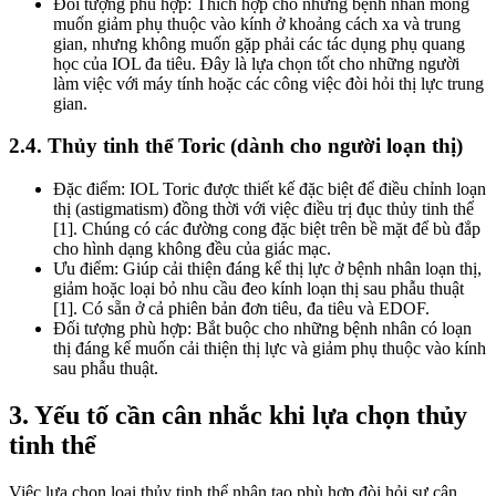
Đối tượng phù hợp: Thích hợp cho những bệnh nhân mong
muốn giảm phụ thuộc vào kính ở khoảng cách xa và trung
gian, nhưng không muốn gặp phải các tác dụng phụ quang
học của IOL đa tiêu. Đây là lựa chọn tốt cho những người
làm việc với máy tính hoặc các công việc đòi hỏi thị lực trung
gian.
2.4. Thủy tinh thể Toric (dành cho người loạn thị)
Đặc điểm: IOL Toric được thiết kế đặc biệt để điều chỉnh loạn
thị (astigmatism) đồng thời với việc điều trị đục thủy tinh thể
[1]. Chúng có các đường cong đặc biệt trên bề mặt để bù đắp
cho hình dạng không đều của giác mạc.
Ưu điểm: Giúp cải thiện đáng kể thị lực ở bệnh nhân loạn thị,
giảm hoặc loại bỏ nhu cầu đeo kính loạn thị sau phẫu thuật
[1]. Có sẵn ở cả phiên bản đơn tiêu, đa tiêu và EDOF.
Đối tượng phù hợp: Bắt buộc cho những bệnh nhân có loạn
thị đáng kể muốn cải thiện thị lực và giảm phụ thuộc vào kính
sau phẫu thuật.
3. Yếu tố cần cân nhắc khi lựa chọn thủy
tinh thể
Việc lựa chọn loại thủy tinh thể nhân tạo phù hợp đòi hỏi sự cân