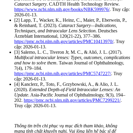
Cataract Surgery
. CADTH Health Technology Review.
https://www.ncbi.nlm.nih.gov/books/NBK599976/
. Truy cập:
2026-01-13.
[2] Lapp, T., Wacker, K., Heinz, C., Maier, P., Eberwein, P.,
& Reinhard, T. (2023).
Cataract Surgery—Indications,
Techniques, and Intraocular Lens Selection
. Deutsches
Ärzteblatt International, 120(21-22), 377–386.
https://pmc.ncbi.nlm.nih.gov/articles/PMC10413970/
. Truy
cập: 2026-01-13.
[3] Salerno, L. C., Tiveron Jr, M. C., & Alió, J. L. (2017).
Multifocal intraocular lenses: Types, outcomes, complications
and how to solve them
. Taiwan Journal of Ophthalmology,
7(4), 179–184.
https://pmc.ncbi.nlm.nih.gov/articles/PMC5747227/
. Truy
cập: 2026-01-13.
[4] Kanclerz, P., Toto, F., Grzybowski, A., & Alio, J. L.
(2020).
Extended Depth-of-Field Intraocular Lenses: An
Update
. Asia-Pacific Journal of Ophthalmology, 9(3), 194–
202.
https://pmc.ncbi.nlm.nih.gov/articles/PMC7299221/
.
Truy cập: 2026-01-13.
Thông tin trên chỉ phục vụ mục đích tham khảo, không
mang tính chất khuyến nghị. Vui lòng liên hệ bác sĩ để