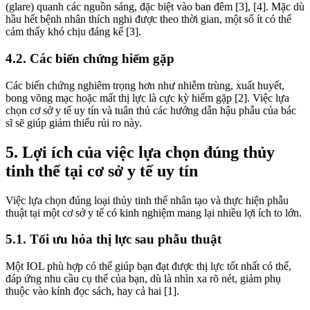
(glare) quanh các nguồn sáng, đặc biệt vào ban đêm [3], [4]. Mặc dù
hầu hết bệnh nhân thích nghi được theo thời gian, một số ít có thể
cảm thấy khó chịu đáng kể [3].
4.2. Các biến chứng hiếm gặp
Các biến chứng nghiêm trọng hơn như nhiễm trùng, xuất huyết,
bong võng mạc hoặc mất thị lực là cực kỳ hiếm gặp [2]. Việc lựa
chọn cơ sở y tế uy tín và tuân thủ các hướng dẫn hậu phẫu của bác
sĩ sẽ giúp giảm thiểu rủi ro này.
5. Lợi ích của việc lựa chọn đúng thủy
tinh thể tại cơ sở y tế uy tín
Việc lựa chọn đúng loại thủy tinh thể nhân tạo và thực hiện phẫu
thuật tại một cơ sở y tế có kinh nghiệm mang lại nhiều lợi ích to lớn.
5.1. Tối ưu hóa thị lực sau phẫu thuật
Một IOL phù hợp có thể giúp bạn đạt được thị lực tốt nhất có thể,
đáp ứng nhu cầu cụ thể của bạn, dù là nhìn xa rõ nét, giảm phụ
thuộc vào kính đọc sách, hay cả hai [1].