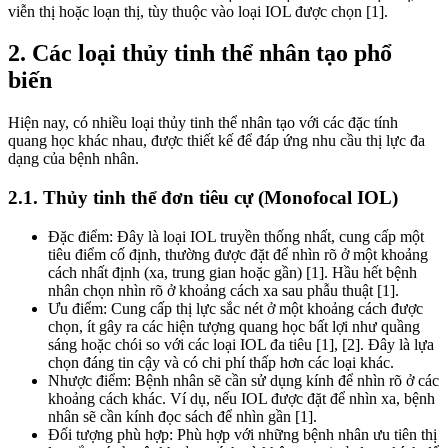
viễn thị hoặc loạn thị, tùy thuộc vào loại IOL được chọn [1].
2. Các loại thủy tinh thể nhân tạo phổ
biến
Hiện nay, có nhiều loại thủy tinh thể nhân tạo với các đặc tính
quang học khác nhau, được thiết kế để đáp ứng nhu cầu thị lực đa
dạng của bệnh nhân.
2.1. Thủy tinh thể đơn tiêu cự (Monofocal IOL)
Đặc điểm: Đây là loại IOL truyền thống nhất, cung cấp một
tiêu điểm cố định, thường được đặt để nhìn rõ ở một khoảng
cách nhất định (xa, trung gian hoặc gần) [1]. Hầu hết bệnh
nhân chọn nhìn rõ ở khoảng cách xa sau phẫu thuật [1].
Ưu điểm: Cung cấp thị lực sắc nét ở một khoảng cách được
chọn, ít gây ra các hiện tượng quang học bất lợi như quầng
sáng hoặc chói so với các loại IOL đa tiêu [1], [2]. Đây là lựa
chọn đáng tin cậy và có chi phí thấp hơn các loại khác.
Nhược điểm: Bệnh nhân sẽ cần sử dụng kính để nhìn rõ ở các
khoảng cách khác. Ví dụ, nếu IOL được đặt để nhìn xa, bệnh
nhân sẽ cần kính đọc sách để nhìn gần [1].
Đối tượng phù hợp: Phù hợp với những bệnh nhân ưu tiên thị