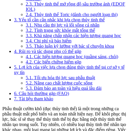
2.3. Thủy tinh thể mở rộng độ sâu trường ảnh (EDOF
IOL)
2.4. Thủy tinh thể Toric (dành cho người loạn thị)
3. Yếu tố cần cân nhắc khi lựa chọn thủy tinh thể
3.1. Nhu cầu thị lực và lối sống cá nhân
3.2. Tình trạng sức khỏe mắt tổng thể
3.3. Khả năng chấp nhận các hiện tượng quang học
3.4. Chi phí và bảo hiểm
3.5. Thảo luận kỹ lưỡng với bác sĩ chuyên khoa
4. Rủi ro và tác dụng phụ có thể gặp
4.1. Các hiện tượng quang học (quầng sáng, chói)
4.2. Các biến chứng hiếm gặp
5. Lợi ích của việc lựa chọn đúng thủy tinh thể tại cơ sở y tế
uy tín
5.1. Tối ưu hóa thị lực sau phẫu thuật
5.2. Nâng cao chất lượng cuộc sống
5.3. Đảm bảo an toàn và hiệu quả lâu dài
6. Câu hỏi thường gặp (FAQ)
7. Tài liệu tham khảo
Phẫu thuật cườm khô (đục thủy tinh thể) là một trong những ca
phẫu thuật mắt phổ biến và an toàn nhất hiện nay. Để khôi phục thị
lực, bác sĩ sẽ thay thế thủy tinh thể bị đục bằng một thủy tinh thể
nhân tạo trong suốt. Tuy nhiên, có nhiều loại thủy tinh thể nhân tạo
khác nhau, mỗi loại mang lại những lợi ích và đặc điểm riêng. Việc