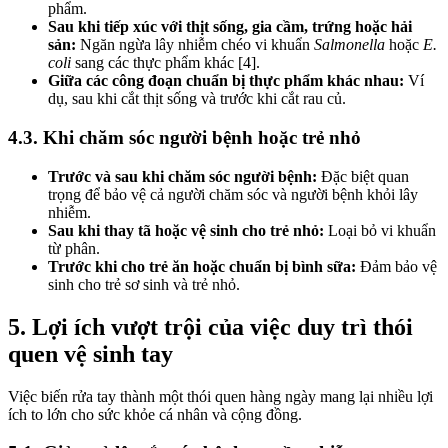
phẩm.
Sau khi tiếp xúc với thịt sống, gia cầm, trứng hoặc hải
sản:
Ngăn ngừa lây nhiễm chéo vi khuẩn
Salmonella
hoặc
E.
coli
sang các thực phẩm khác [4].
Giữa các công đoạn chuẩn bị thực phẩm khác nhau:
Ví
dụ, sau khi cắt thịt sống và trước khi cắt rau củ.
4.3. Khi chăm sóc người bệnh hoặc trẻ nhỏ
Trước và sau khi chăm sóc người bệnh:
Đặc biệt quan
trọng để bảo vệ cả người chăm sóc và người bệnh khỏi lây
nhiễm.
Sau khi thay tã hoặc vệ sinh cho trẻ nhỏ:
Loại bỏ vi khuẩn
từ phân.
Trước khi cho trẻ ăn hoặc chuẩn bị bình sữa:
Đảm bảo vệ
sinh cho trẻ sơ sinh và trẻ nhỏ.
5. Lợi ích vượt trội của việc duy trì thói
quen vệ sinh tay
Việc biến rửa tay thành một thói quen hàng ngày mang lại nhiều lợi
ích to lớn cho sức khỏe cá nhân và cộng đồng.