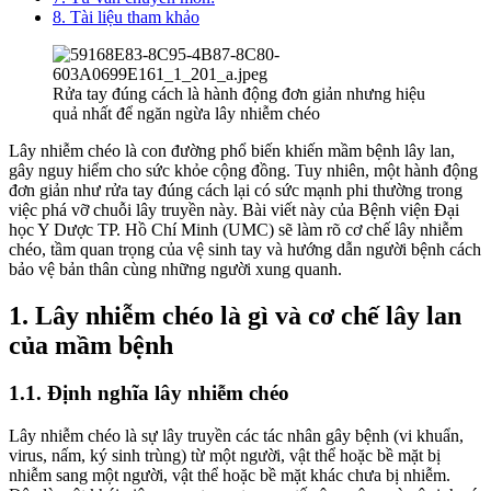
8. Tài liệu tham khảo
Rửa tay đúng cách là hành động đơn giản nhưng hiệu
quả nhất để ngăn ngừa lây nhiễm chéo
Lây nhiễm chéo là con đường phổ biến khiến mầm bệnh lây lan,
gây nguy hiểm cho sức khỏe cộng đồng. Tuy nhiên, một hành động
đơn giản như rửa tay đúng cách lại có sức mạnh phi thường trong
việc phá vỡ chuỗi lây truyền này. Bài viết này của Bệnh viện Đại
học Y Dược TP. Hồ Chí Minh (UMC) sẽ làm rõ cơ chế lây nhiễm
chéo, tầm quan trọng của vệ sinh tay và hướng dẫn người bệnh cách
bảo vệ bản thân cùng những người xung quanh.
1. Lây nhiễm chéo là gì và cơ chế lây lan
của mầm bệnh
1.1. Định nghĩa lây nhiễm chéo
Lây nhiễm chéo là sự lây truyền các tác nhân gây bệnh (vi khuẩn,
virus, nấm, ký sinh trùng) từ một người, vật thể hoặc bề mặt bị
nhiễm sang một người, vật thể hoặc bề mặt khác chưa bị nhiễm.