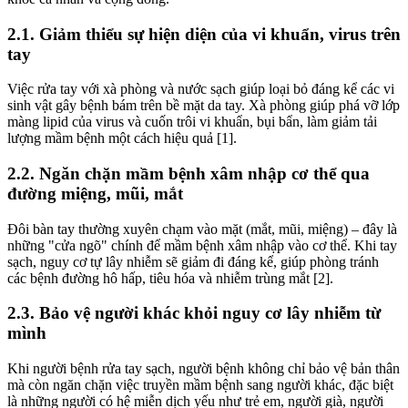
2.1. Giảm thiểu sự hiện diện của vi khuẩn, virus trên
tay
Việc rửa tay với xà phòng và nước sạch giúp loại bỏ đáng kể các vi
sinh vật gây bệnh bám trên bề mặt da tay. Xà phòng giúp phá vỡ lớp
màng lipid của virus và cuốn trôi vi khuẩn, bụi bẩn, làm giảm tải
lượng mầm bệnh một cách hiệu quả [1].
2.2. Ngăn chặn mầm bệnh xâm nhập cơ thể qua
đường miệng, mũi, mắt
Đôi bàn tay thường xuyên chạm vào mặt (mắt, mũi, miệng) – đây là
những "cửa ngõ" chính để mầm bệnh xâm nhập vào cơ thể. Khi tay
sạch, nguy cơ tự lây nhiễm sẽ giảm đi đáng kể, giúp phòng tránh
các bệnh đường hô hấp, tiêu hóa và nhiễm trùng mắt [2].
2.3. Bảo vệ người khác khỏi nguy cơ lây nhiễm từ
mình
Khi người bệnh rửa tay sạch, người bệnh không chỉ bảo vệ bản thân
mà còn ngăn chặn việc truyền mầm bệnh sang người khác, đặc biệt
là những người có hệ miễn dịch yếu như trẻ em, người già, người