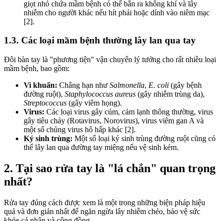
giọt nhỏ chứa mầm bệnh có thể bắn ra không khí và lây
nhiễm cho người khác nếu hít phải hoặc dính vào niêm mạc
[2].
1.3. Các loại mầm bệnh thường lây lan qua tay
Đôi bàn tay là "phương tiện" vận chuyển lý tưởng cho rất nhiều loại
mầm bệnh, bao gồm:
Vi khuẩn:
Chẳng hạn như
Salmonella
,
E. coli
(gây bệnh
đường ruột),
Staphylococcus aureus
(gây nhiễm trùng da),
Streptococcus
(gây viêm họng).
Virus:
Các loại virus gây cúm, cảm lạnh thông thường, virus
gây tiêu chảy (Rotavirus, Norovirus), virus viêm gan A và
một số chủng virus hô hấp khác [2].
Ký sinh trùng:
Một số loại ký sinh trùng đường ruột cũng có
thể lây lan qua đường tay miệng nếu vệ sinh kém.
2. Tại sao rửa tay là "lá chắn" quan trọng
nhất?
Rửa tay đúng cách được xem là một trong những biện pháp hiệu
quả và đơn giản nhất để ngăn ngừa lây nhiễm chéo, bảo vệ sức
khỏe cá nhân và cộng đồng.