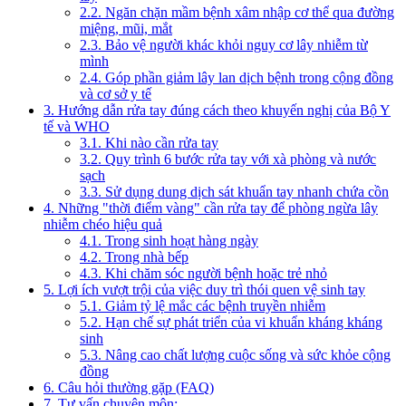
2.2. Ngăn chặn mầm bệnh xâm nhập cơ thể qua đường
miệng, mũi, mắt
2.3. Bảo vệ người khác khỏi nguy cơ lây nhiễm từ
mình
2.4. Góp phần giảm lây lan dịch bệnh trong cộng đồng
và cơ sở y tế
3. Hướng dẫn rửa tay đúng cách theo khuyến nghị của Bộ Y
tế và WHO
3.1. Khi nào cần rửa tay
3.2. Quy trình 6 bước rửa tay với xà phòng và nước
sạch
3.3. Sử dụng dung dịch sát khuẩn tay nhanh chứa cồn
4. Những "thời điểm vàng" cần rửa tay để phòng ngừa lây
nhiễm chéo hiệu quả
4.1. Trong sinh hoạt hàng ngày
4.2. Trong nhà bếp
4.3. Khi chăm sóc người bệnh hoặc trẻ nhỏ
5. Lợi ích vượt trội của việc duy trì thói quen vệ sinh tay
5.1. Giảm tỷ lệ mắc các bệnh truyền nhiễm
5.2. Hạn chế sự phát triển của vi khuẩn kháng kháng
sinh
5.3. Nâng cao chất lượng cuộc sống và sức khỏe cộng
đồng
6. Câu hỏi thường gặp (FAQ)
7. Tư vấn chuyên môn: