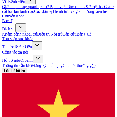
Về Bệnh viện
Giới thiệu tổng quan
Lịch sử Bệnh viện
Tầm nhìn - Sứ mệnh - Giá trị
cốt lõi
Ban lãnh đạo
Các đơn vị
Thành tựu và giải thưởng
Liên hệ
Chuyên khoa
Bác sĩ
Dịch vụ
Khám bệnh ngoại trú
Điều trị Nội trú
Cấp cứu
Bảng giá
Thư viện sức khỏe
Tin tức & Sự kiện
Công tác xã hội
Hỗ trợ người bệnh
Thông tin cần biết
Đăng ký hiến tạng
Câu hỏi thường gặp
Liên hệ hỗ trợ