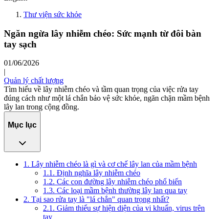
Thư viện sức khỏe
Ngăn ngừa lây nhiễm chéo: Sức mạnh từ đôi bàn
tay sạch
01/06/2026
|
Quản lý chất lượng
Tìm hiểu về lây nhiễm chéo và tầm quan trọng của việc rửa tay
đúng cách như một lá chắn bảo vệ sức khỏe, ngăn chặn mầm bệnh
lây lan trong cộng đồng.
Mục lục
1. Lây nhiễm chéo là gì và cơ chế lây lan của mầm bệnh
1.1. Định nghĩa lây nhiễm chéo
1.2. Các con đường lây nhiễm chéo phổ biến
1.3. Các loại mầm bệnh thường lây lan qua tay
2. Tại sao rửa tay là "lá chắn" quan trọng nhất?
2.1. Giảm thiểu sự hiện diện của vi khuẩn, virus trên
tay