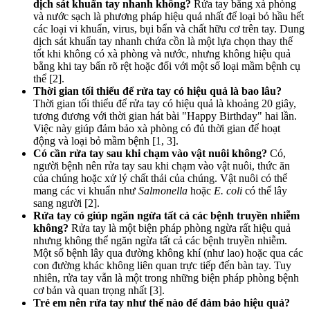
dịch sát khuẩn tay nhanh không?
Rửa tay bằng xà phòng
và nước sạch là phương pháp hiệu quả nhất để loại bỏ hầu hết
các loại vi khuẩn, virus, bụi bẩn và chất hữu cơ trên tay. Dung
dịch sát khuẩn tay nhanh chứa cồn là một lựa chọn thay thế
tốt khi không có xà phòng và nước, nhưng không hiệu quả
bằng khi tay bẩn rõ rệt hoặc đối với một số loại mầm bệnh cụ
thể [2].
Thời gian tối thiểu để rửa tay có hiệu quả là bao lâu?
Thời gian tối thiểu để rửa tay có hiệu quả là khoảng 20 giây,
tương đương với thời gian hát bài "Happy Birthday" hai lần.
Việc này giúp đảm bảo xà phòng có đủ thời gian để hoạt
động và loại bỏ mầm bệnh [1, 3].
Có cần rửa tay sau khi chạm vào vật nuôi không?
Có,
người bệnh nên rửa tay sau khi chạm vào vật nuôi, thức ăn
của chúng hoặc xử lý chất thải của chúng. Vật nuôi có thể
mang các vi khuẩn như
Salmonella
hoặc
E. coli
có thể lây
sang người [2].
Rửa tay có giúp ngăn ngừa tất cả các bệnh truyền nhiễm
không?
Rửa tay là một biện pháp phòng ngừa rất hiệu quả
nhưng không thể ngăn ngừa tất cả các bệnh truyền nhiễm.
Một số bệnh lây qua đường không khí (như lao) hoặc qua các
con đường khác không liên quan trực tiếp đến bàn tay. Tuy
nhiên, rửa tay vẫn là một trong những biện pháp phòng bệnh
cơ bản và quan trọng nhất [3].
Trẻ em nên rửa tay như thế nào để đảm bảo hiệu quả?