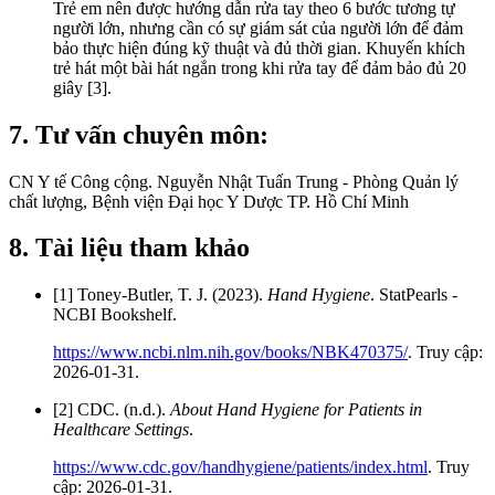
Trẻ em nên được hướng dẫn rửa tay theo 6 bước tương tự
người lớn, nhưng cần có sự giám sát của người lớn để đảm
bảo thực hiện đúng kỹ thuật và đủ thời gian. Khuyến khích
trẻ hát một bài hát ngắn trong khi rửa tay để đảm bảo đủ 20
giây [3].
7. Tư vấn chuyên môn:
CN Y tế Công cộng. Nguyễn Nhật Tuấn Trung - Phòng Quản lý
chất lượng, Bệnh viện Đại học Y Dược TP. Hồ Chí Minh
8. Tài liệu tham khảo
[1] Toney-Butler, T. J. (2023).
Hand Hygiene
. StatPearls -
NCBI Bookshelf.
https://www.ncbi.nlm.nih.gov/books/NBK470375/
. Truy cập:
2026-01-31.
[2] CDC. (n.d.).
About Hand Hygiene for Patients in
Healthcare Settings
.
https://www.cdc.gov/handhygiene/patients/index.html
. Truy
cập: 2026-01-31.