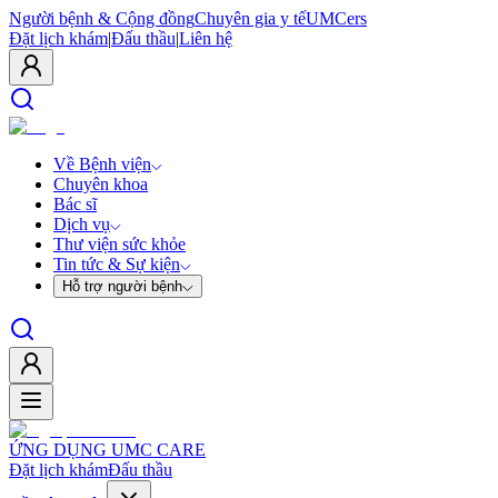
Người bệnh & Cộng đồng
Chuyên gia y tế
UMCers
Đặt lịch khám
|
Đấu thầu
|
Liên hệ
Về Bệnh viện
Chuyên khoa
Bác sĩ
Dịch vụ
Thư viện sức khỏe
Tin tức & Sự kiện
Hỗ trợ người bệnh
ỨNG DỤNG UMC CARE
Đặt lịch khám
Đấu thầu