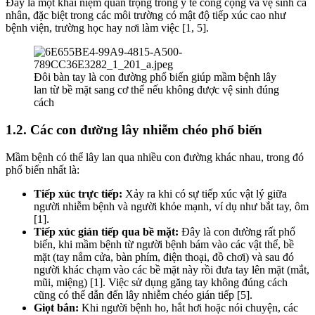
Đây là một khái niệm quan trọng trong y tế công cộng và vệ sinh cá
nhân, đặc biệt trong các môi trường có mật độ tiếp xúc cao như
bệnh viện, trường học hay nơi làm việc [1, 5].
Đôi bàn tay là con đường phổ biến giúp mầm bệnh lây
lan từ bề mặt sang cơ thể nếu không được vệ sinh đúng
cách
1.2. Các con đường lây nhiễm chéo phổ biến
Mầm bệnh có thể lây lan qua nhiều con đường khác nhau, trong đó
phổ biến nhất là:
Tiếp xúc trực tiếp:
Xảy ra khi có sự tiếp xúc vật lý giữa
người nhiễm bệnh và người khỏe mạnh, ví dụ như bắt tay, ôm
[1].
Tiếp xúc gián tiếp qua bề mặt:
Đây là con đường rất phổ
biến, khi mầm bệnh từ người bệnh bám vào các vật thể, bề
mặt (tay nắm cửa, bàn phím, điện thoại, đồ chơi) và sau đó
người khác chạm vào các bề mặt này rồi đưa tay lên mặt (mắt,
mũi, miệng) [1]. Việc sử dụng găng tay không đúng cách
cũng có thể dẫn đến lây nhiễm chéo gián tiếp [5].
Giọt bắn:
Khi người bệnh ho, hắt hơi hoặc nói chuyện, các