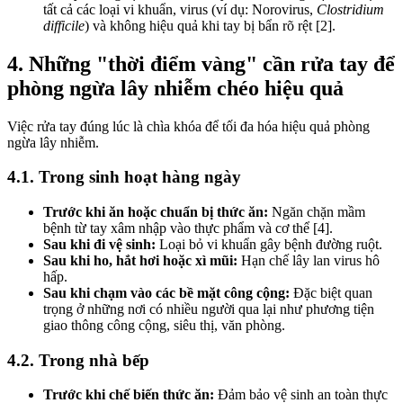
tất cả các loại vi khuẩn, virus (ví dụ: Norovirus,
Clostridium
difficile
) và không hiệu quả khi tay bị bẩn rõ rệt [2].
4. Những "thời điểm vàng" cần rửa tay để
phòng ngừa lây nhiễm chéo hiệu quả
Việc rửa tay đúng lúc là chìa khóa để tối đa hóa hiệu quả phòng
ngừa lây nhiễm.
4.1. Trong sinh hoạt hàng ngày
Trước khi ăn hoặc chuẩn bị thức ăn:
Ngăn chặn mầm
bệnh từ tay xâm nhập vào thực phẩm và cơ thể [4].
Sau khi đi vệ sinh:
Loại bỏ vi khuẩn gây bệnh đường ruột.
Sau khi ho, hắt hơi hoặc xì mũi:
Hạn chế lây lan virus hô
hấp.
Sau khi chạm vào các bề mặt công cộng:
Đặc biệt quan
trọng ở những nơi có nhiều người qua lại như phương tiện
giao thông công cộng, siêu thị, văn phòng.
4.2. Trong nhà bếp
Trước khi chế biến thức ăn:
Đảm bảo vệ sinh an toàn thực