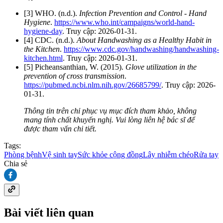
[3] WHO. (n.d.).
Infection Prevention and Control - Hand
Hygiene
.
https://www.who.int/campaigns/world-hand-
hygiene-day
. Truy cập: 2026-01-31.
[4] CDC. (n.d.).
About Handwashing as a Healthy Habit in
the Kitchen
.
https://www.cdc.gov/handwashing/handwashing-
kitchen.html
. Truy cập: 2026-01-31.
[5] Picheansanthian, W. (2015).
Glove utilization in the
prevention of cross transmission
.
https://pubmed.ncbi.nlm.nih.gov/26685799/
. Truy cập: 2026-
01-31.
Thông tin trên chỉ phục vụ mục đích tham khảo, không
mang tính chất khuyến nghị. Vui lòng liên hệ bác sĩ để
được tham vấn chi tiết.
Tags:
Phòng bệnh
Vệ sinh tay
Sức khỏe cộng đồng
Lây nhiễm chéo
Rửa tay
Chia sẻ
Bài viết liên quan