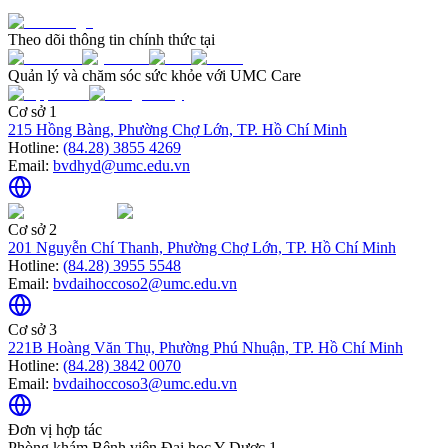
Theo dõi thông tin chính thức tại
Quản lý và chăm sóc sức khỏe với UMC Care
Cơ sở 1
215 Hồng Bàng, Phường Chợ Lớn, TP. Hồ Chí Minh
Hotline:
(84.28) 3855 4269
Email:
bvdhyd@umc.edu.vn
Cơ sở 2
201 Nguyễn Chí Thanh, Phường Chợ Lớn, TP. Hồ Chí Minh
Hotline:
(84.28) 3955 5548
Email:
bvdaihoccoso2@umc.edu.vn
Cơ sở 3
221B Hoàng Văn Thụ, Phường Phú Nhuận, TP. Hồ Chí Minh
Hotline:
(84.28) 3842 0070
Email:
bvdaihoccoso3@umc.edu.vn
Đơn vị hợp tác
Phòng khám Bệnh viện Đại học Y Dược 1