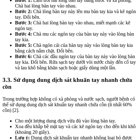
Bước 1:
Làm ướt hai lòng bàn tay bằng nước và xà phòng.
Chà hai lòng bàn tay vào nhau.
Bước 2:
Chà lòng bàn tay này lên mu bàn tay kia và kẽ ngón
tay. Đổi bên.
Bước 3:
Chà hai lòng bàn tay vào nhau, miết mạnh các kẽ
ngón tay.
Bước 4:
Chà mu các ngón tay của bàn tay này vào lòng bàn
tay kia.
Bước 5:
Chà ngón cái của bàn tay này vào lòng bàn tay kia
bằng cách nắm chặt. Đổi bên.
Bước 6:
Chà các đầu ngón tay của bàn tay này vào lòng bàn
tay kia. Đổi bên. Rửa sạch tay dưới vòi nước chảy đến cổ tay
và lau khô bằng khăn sạch hoặc giấy dùng một lần.
3.3. Sử dụng dung dịch sát khuẩn tay nhanh chứa
cồn
Trong trường hợp không có xà phòng và nước sạch, người bệnh có
thể sử dụng dung dịch sát khuẩn tay nhanh chứa cồn (ít nhất 60%
cồn) [2].
Cho một lượng dung dịch vừa đủ vào lòng bàn tay.
Xoa đều khắp bề mặt tay và các kẽ ngón tay cho đến khi khô
(khoảng 20 giây).
Lưu ý:
Dung dịch sát khuẩn tay nhanh không loại bỏ được