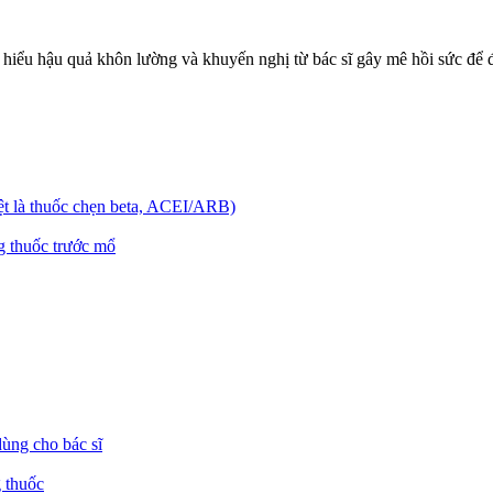
m hiểu hậu quả khôn lường và khuyến nghị từ bác sĩ gây mê hồi sức để
iệt là thuốc chẹn beta, ACEI/ARB)
g thuốc trước mổ
dùng cho bác sĩ
g thuốc