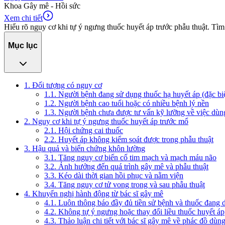
Khoa Gây mê - Hồi sức
Xem chi tiết
Hiểu rõ nguy cơ khi tự ý ngưng thuốc huyết áp trước phẫu thuật. Tì
Mục lục
1. Đối tượng có nguy cơ
1.1. Người bệnh đang sử dụng thuốc hạ huyết áp (đặc b
1.2. Người bệnh cao tuổi hoặc có nhiều bệnh lý nền
1.3. Người bệnh chưa được tư vấn kỹ lưỡng về việc dùn
2. Nguy cơ khi tự ý ngưng thuốc huyết áp trước mổ
2.1. Hội chứng cai thuốc
2.2. Huyết áp không kiểm soát được trong phẫu thuật
3. Hậu quả và biến chứng khôn lường
3.1. Tăng nguy cơ biến cố tim mạch và mạch máu não
3.2. Ảnh hưởng đến quá trình gây mê và phẫu thuật
3.3. Kéo dài thời gian hồi phục và nằm viện
3.4. Tăng nguy cơ tử vong trong và sau phẫu thuật
4. Khuyến nghị hành động từ bác sĩ gây mê
4.1. Luôn thông báo đầy đủ tiền sử bệnh và thuốc đang 
4.2. Không tự ý ngưng hoặc thay đổi liều thuốc huyết áp
4.3. Thảo luận chi tiết với bác sĩ gây mê về phác đồ dùn