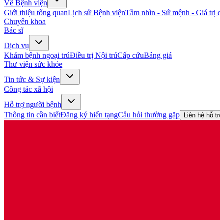
Về Bệnh viện
Giới thiệu tổng quan
Lịch sử Bệnh viện
Tầm nhìn - Sứ mệnh - Giá trị c
Chuyên khoa
Bác sĩ
Dịch vụ
Khám bệnh ngoại trú
Điều trị Nội trú
Cấp cứu
Bảng giá
Thư viện sức khỏe
Tin tức & Sự kiện
Công tác xã hội
Hỗ trợ người bệnh
Thông tin cần biết
Đăng ký hiến tạng
Câu hỏi thường gặp
Liên hệ hỗ t