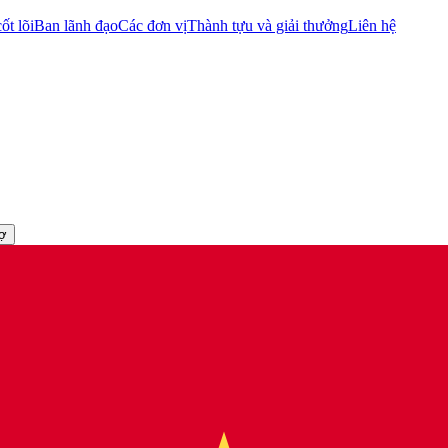
ốt lõi
Ban lãnh đạo
Các đơn vị
Thành tựu và giải thưởng
Liên hệ
rợ