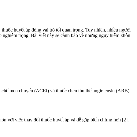
ý thuốc huyết áp đóng vai trò tối quan trọng. Tuy nhiên, nhiều người
ro nghiêm trọng. Bài viết này sẽ cảnh báo về những nguy hiểm khôn
ức chế men chuyển (ACEI) và thuốc chẹn thụ thể angiotensin (ARB)
n với việc thay đổi thuốc huyết áp và dễ gặp biến chứng hơn [2].