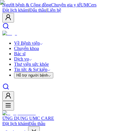
Người bệnh & Cộng đồng
Chuyên gia y tế
UMCers
Đặt lịch khám
|
Đấu thầu
|
Liên hệ
Về Bệnh viện
Chuyên khoa
Bác sĩ
Dịch vụ
Thư viện sức khỏe
Tin tức & Sự kiện
Hỗ trợ người bệnh
ỨNG DỤNG UMC CARE
Đặt lịch khám
Đấu thầu