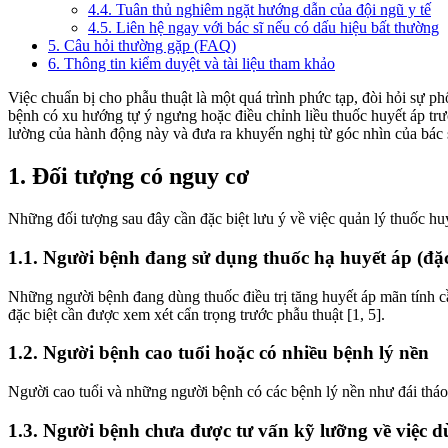
4.4. Tuân thủ nghiêm ngặt hướng dẫn của đội ngũ y tế
4.5. Liên hệ ngay với bác sĩ nếu có dấu hiệu bất thường
5. Câu hỏi thường gặp (FAQ)
6. Thông tin kiểm duyệt và tài liệu tham khảo
Việc chuẩn bị cho phẫu thuật là một quá trình phức tạp, đòi hỏi sự ph
bệnh có xu hướng tự ý ngưng hoặc điều chỉnh liều thuốc huyết áp tr
lường của hành động này và đưa ra khuyến nghị từ góc nhìn của bác 
1. Đối tượng có nguy cơ
Những đối tượng sau đây cần đặc biệt lưu ý về việc quản lý thuốc huy
1.1. Người bệnh đang sử dụng thuốc hạ huyết áp (đặ
Những người bệnh đang dùng thuốc điều trị tăng huyết áp mãn tính c
đặc biệt cần được xem xét cẩn trọng trước phẫu thuật [1, 5].
1.2. Người bệnh cao tuổi hoặc có nhiều bệnh lý nền
Người cao tuổi và những người bệnh có các bệnh lý nền như đái tháo
1.3. Người bệnh chưa được tư vấn kỹ lưỡng về việc 