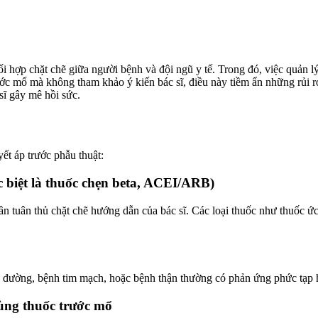
ối hợp chặt chẽ giữa người bệnh và đội ngũ y tế. Trong đó, việc quản l
ước mổ mà không tham khảo ý kiến bác sĩ, điều này tiềm ẩn những rủi 
sĩ gây mê hồi sức.
ết áp trước phẫu thuật:
c biệt là thuốc chẹn beta, ACEI/ARB)
ần tuân thủ chặt chẽ hướng dẫn của bác sĩ. Các loại thuốc như thuốc 
 đường, bệnh tim mạch, hoặc bệnh thận thường có phản ứng phức tạp hơ
dùng thuốc trước mổ