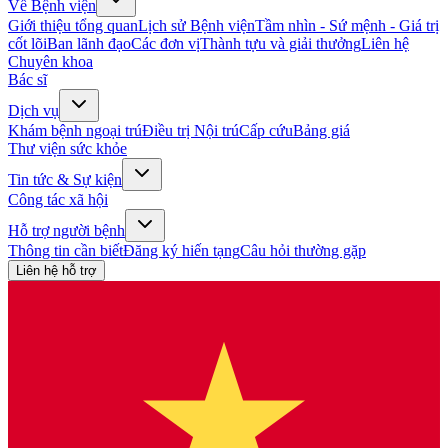
Về Bệnh viện
Giới thiệu tổng quan
Lịch sử Bệnh viện
Tầm nhìn - Sứ mệnh - Giá trị
cốt lõi
Ban lãnh đạo
Các đơn vị
Thành tựu và giải thưởng
Liên hệ
Chuyên khoa
Bác sĩ
Dịch vụ
Khám bệnh ngoại trú
Điều trị Nội trú
Cấp cứu
Bảng giá
Thư viện sức khỏe
Tin tức & Sự kiện
Công tác xã hội
Hỗ trợ người bệnh
Thông tin cần biết
Đăng ký hiến tạng
Câu hỏi thường gặp
Liên hệ hỗ trợ