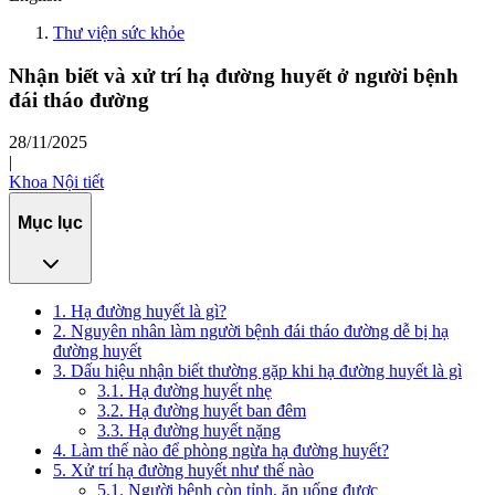
Thư viện sức khỏe
Nhận biết và xử trí hạ đường huyết ở người bệnh
đái tháo đường
28/11/2025
|
Khoa Nội tiết
Mục lục
1. Hạ đường huyết là gì?
2. Nguyên nhân làm người bệnh đái tháo đường dễ bị hạ
đường huyết
3. Dấu hiệu nhận biết thường gặp khi hạ đường huyết là gì
3.1. Hạ đường huyết nhẹ
3.2. Hạ đường huyết ban đêm
3.3. Hạ đường huyết nặng
4. Làm thế nào để phòng ngừa hạ đường huyết?
5. Xử trí hạ đường huyết như thế nào
5.1. Người bệnh còn tỉnh, ăn uống được