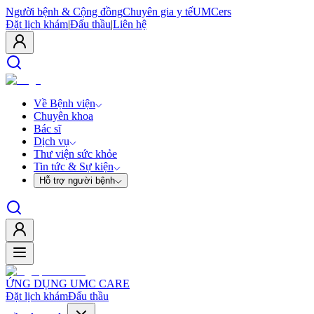
Người bệnh & Cộng đồng
Chuyên gia y tế
UMCers
Đặt lịch khám
|
Đấu thầu
|
Liên hệ
Về Bệnh viện
Chuyên khoa
Bác sĩ
Dịch vụ
Thư viện sức khỏe
Tin tức & Sự kiện
Hỗ trợ người bệnh
ỨNG DỤNG UMC CARE
Đặt lịch khám
Đấu thầu