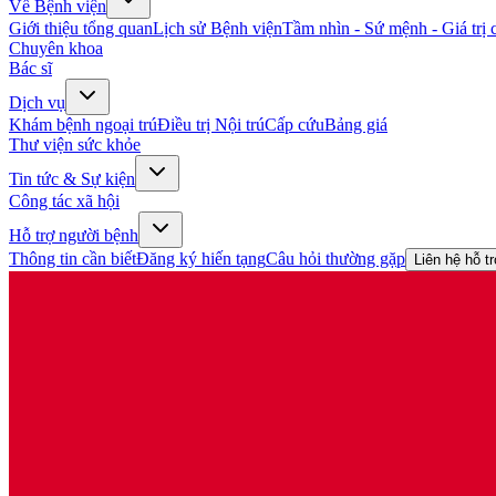
Về Bệnh viện
Giới thiệu tổng quan
Lịch sử Bệnh viện
Tầm nhìn - Sứ mệnh - Giá trị c
Chuyên khoa
Bác sĩ
Dịch vụ
Khám bệnh ngoại trú
Điều trị Nội trú
Cấp cứu
Bảng giá
Thư viện sức khỏe
Tin tức & Sự kiện
Công tác xã hội
Hỗ trợ người bệnh
Thông tin cần biết
Đăng ký hiến tạng
Câu hỏi thường gặp
Liên hệ hỗ t