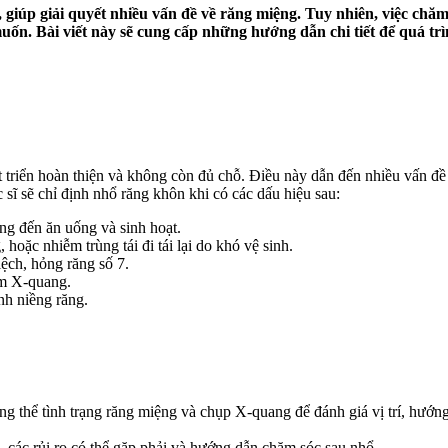
giúp giải quyết nhiều vấn đề về răng miệng. Tuy nhiên, việc chăm
ốn. Bài viết này sẽ cung cấp những hướng dẫn chi tiết để quá trìn
triển hoàn thiện và không còn đủ chỗ. Điều này dẫn đến nhiều vấn đề
 sĩ sẽ chỉ định nhổ răng khôn khi có các dấu hiệu sau:
g đến ăn uống và sinh hoạt.
hoặc nhiễm trùng tái đi tái lại do khó vệ sinh.
ệch, hỏng răng số 7.
im X-quang.
nh niềng răng.
tổng thể tình trạng răng miệng và chụp X-quang để đánh giá vị trí, hướ
nh, các rủi ro có thể gặp phải và hướng dẫn chăm sóc sau nhổ.