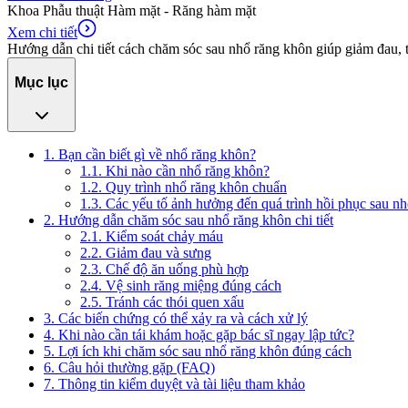
Khoa Phẫu thuật Hàm mặt - Răng hàm mặt
Xem chi tiết
Hướng dẫn chi tiết cách chăm sóc sau nhổ răng khôn giúp giảm đau, t
Mục lục
1. Bạn cần biết gì về nhổ răng khôn?
1.1. Khi nào cần nhổ răng khôn?
1.2. Quy trình nhổ răng khôn chuẩn
1.3. Các yếu tố ảnh hưởng đến quá trình hồi phục sau n
2. Hướng dẫn chăm sóc sau nhổ răng khôn chi tiết
2.1. Kiểm soát chảy máu
2.2. Giảm đau và sưng
2.3. Chế độ ăn uống phù hợp
2.4. Vệ sinh răng miệng đúng cách
2.5. Tránh các thói quen xấu
3. Các biến chứng có thể xảy ra và cách xử lý
4. Khi nào cần tái khám hoặc gặp bác sĩ ngay lập tức?
5. Lợi ích khi chăm sóc sau nhổ răng khôn đúng cách
6. Câu hỏi thường gặp (FAQ)
7. Thông tin kiểm duyệt và tài liệu tham khảo