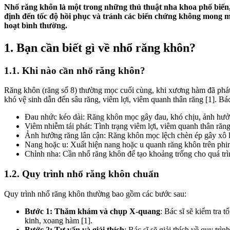
Nhổ răng khôn là một trong những thủ thuật nha khoa phổ biến, 
định đến tốc độ hồi phục và tránh các biến chứng không mong mu
hoạt bình thường.
1. Bạn cần biết gì về nhổ răng khôn?
1.1. Khi nào cần nhổ răng khôn?
Răng khôn (răng số 8) thường mọc cuối cùng, khi xương hàm đã phát 
khó vệ sinh dẫn đến sâu răng, viêm lợi, viêm quanh thân răng [1]. Bác
Đau nhức kéo dài: Răng khôn mọc gây đau, khó chịu, ảnh hưởn
Viêm nhiễm tái phát: Tình trạng viêm lợi, viêm quanh thân răng, 
Ảnh hưởng răng lân cận: Răng khôn mọc lệch chèn ép gây xô l
Nang hoặc u: Xuất hiện nang hoặc u quanh răng khôn trên ph
Chỉnh nha: Cần nhổ răng khôn để tạo khoảng trống cho quá trì
1.2. Quy trình nhổ răng khôn chuẩn
Quy trình nhổ răng khôn thường bao gồm các bước sau:
Bước 1: Thăm khám và chụp X-quang
: Bác sĩ sẽ kiểm tra 
kinh, xoang hàm [1].
Bước 2: Tư vấn và giải thích
: Bác sĩ sẽ giải thích về quy trì