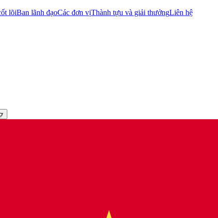
ốt lõi
Ban lãnh đạo
Các đơn vị
Thành tựu và giải thưởng
Liên hệ
rợ