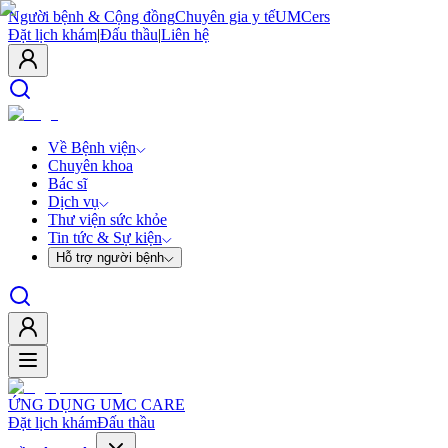
Người bệnh & Cộng đồng
Chuyên gia y tế
UMCers
Đặt lịch khám
|
Đấu thầu
|
Liên hệ
Về Bệnh viện
Chuyên khoa
Bác sĩ
Dịch vụ
Thư viện sức khỏe
Tin tức & Sự kiện
Hỗ trợ người bệnh
ỨNG DỤNG UMC CARE
Đặt lịch khám
Đấu thầu