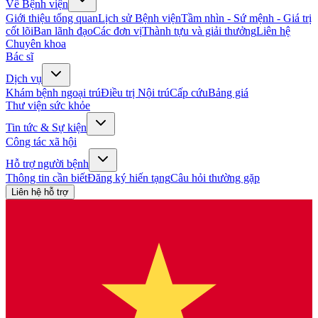
Về Bệnh viện
Giới thiệu tổng quan
Lịch sử Bệnh viện
Tầm nhìn - Sứ mệnh - Giá trị
cốt lõi
Ban lãnh đạo
Các đơn vị
Thành tựu và giải thưởng
Liên hệ
Chuyên khoa
Bác sĩ
Dịch vụ
Khám bệnh ngoại trú
Điều trị Nội trú
Cấp cứu
Bảng giá
Thư viện sức khỏe
Tin tức & Sự kiện
Công tác xã hội
Hỗ trợ người bệnh
Thông tin cần biết
Đăng ký hiến tạng
Câu hỏi thường gặp
Liên hệ hỗ trợ