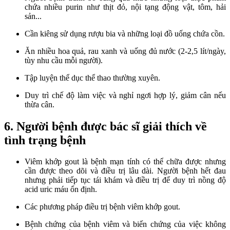
chứa nhiều purin như thịt đỏ, nội tạng động vật, tôm, hải
sản...
Cần kiêng sử dụng rượu bia và những loại đồ uống chứa cồn.
Ăn nhiều hoa quả, rau xanh và uống đủ nước (2-2,5 lít/ngày,
tùy nhu cầu mỗi người).
Tập luyện thể dục thể thao thường xuyên.
Duy trì chế độ làm việc và nghỉ ngơi hợp lý, giảm cân nếu
thừa cân.
6. Người bệnh được bác sĩ giải thích về
tình trạng bệnh
Viêm khớp gout là bệnh mạn tính có thể chữa được nhưng
cần được theo dõi và điều trị lâu dài. Người bệnh hết đau
nhưng phải tiếp tục tái khám và điều trị để duy trì nồng độ
acid uric máu ổn định.
Các phương pháp điều trị bệnh viêm khớp gout.
Bệnh chứng của bệnh viêm và biến chứng của việc không