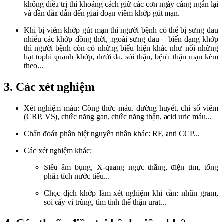
không điều trị thì khoảng cách giữ các cơn ngày càng ngắn lại
và dần dần dẫn đến giai đoạn viêm khớp gút mạn.
Khi bị viêm khớp gút mạn thì người bệnh có thể bị sưng đau
nhiểu các khớp đồng thời, ngoài sưng đau – biến dạng khớp
thì người bệnh còn có những biểu hiện khác như nổi những
hạt tophi quanh khớp, dưới da, sỏi thận, bệnh thận mạn kèm
theo...
3. Các xét nghiệm
Xét nghiệm máu: Công thức máu, đường huyết, chỉ số viêm
(CRP, VS), chức năng gan, chức năng thận, acid uric máu...
Chẩn đoán phân biệt nguyên nhân khác: RF, anti CCP...
Các xét nghiệm khác:
Siêu âm bụng, X-quang ngực thẳng, điện tim, tổng
phân tích nước tiểu...
Chọc dịch khớp làm xét nghiệm khi cần: nhũn gram,
soi cấy vi trùng, tìm tinh thể thận urat...