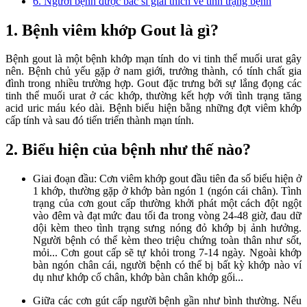
6. Người bệnh được bác sĩ giải thích về tình trạng bệnh
1. Bệnh viêm khớp Gout là gì?
Bệnh gout là một bệnh khớp mạn tính do vi tinh thể muối urat gây
nên. Bệnh chủ yếu gặp ở nam giới, trưởng thành, có tính chất gia
đình trong nhiều trường hợp. Gout đặc trưng bởi sự lắng đọng các
tinh thể muối urat ở các khớp, thường kết hợp với tình trạng tăng
acid uric máu kéo dài. Bệnh biểu hiện bằng những đợt viêm khớp
cấp tính và sau đó tiến triển thành mạn tính.
2. Biểu hiện của bệnh như thế nào?
Giai đoạn đầu: Cơn viêm khớp gout đầu tiên đa số biểu hiện ở
1 khớp, thường gặp ở khớp bàn ngón 1 (ngón cái chân). Tình
trạng của cơn gout cấp thường khởi phát một cách đột ngột
vào đêm và đạt mức đau tối đa trong vòng 24-48 giờ, đau dữ
dội kèm theo tình trạng sưng nóng đỏ khớp bị ảnh hưởng.
Người bệnh có thể kèm theo triệu chứng toàn thân như sốt,
mỏi... Cơn gout cấp sẽ tự khỏi trong 7-14 ngày. Ngoài khớp
bàn ngón chân cái, người bệnh có thể bị bất kỳ khớp nào ví
dụ như khớp cổ chân, khớp bàn chân khớp gối...
Giữa các cơn gút cấp người bệnh gần như bình thường. Nếu