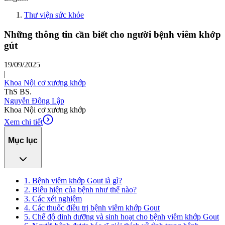
Thư viện sức khỏe
Những thông tin cần biết cho người bệnh viêm khớp
gút
19/09/2025
|
Khoa Nội cơ xương khớp
ThS BS.
Nguyễn Đông Lập
Khoa Nội cơ xương khớp
Xem chi tiết
Mục lục
1. Bệnh viêm khớp Gout là gì?
2. Biểu hiện của bệnh như thế nào?
3. Các xét nghiệm
4. Các thuốc điều trị bệnh viêm khớp Gout
5. Chế độ dinh dưỡng và sinh hoạt cho bệnh viêm khớp Gout