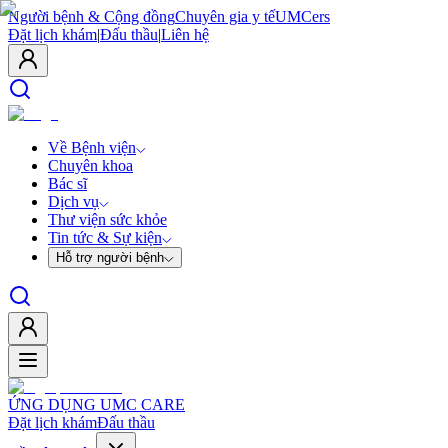
Người bệnh & Cộng đồng
Chuyên gia y tế
UMCers
Đặt lịch khám
|
Đấu thầu
|
Liên hệ
Về Bệnh viện
Chuyên khoa
Bác sĩ
Dịch vụ
Thư viện sức khỏe
Tin tức & Sự kiện
Hỗ trợ người bệnh
ỨNG DỤNG UMC CARE
Đặt lịch khám
Đấu thầu