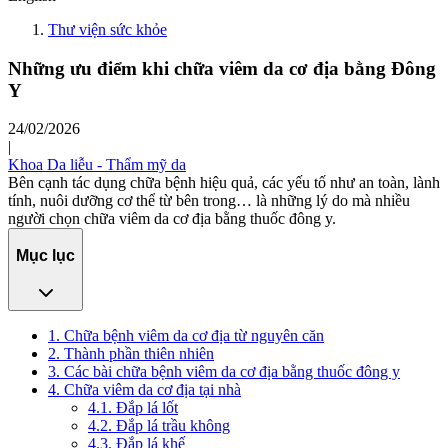
Thư viện sức khỏe
Những ưu điểm khi chữa viêm da cơ địa bằng Đông
Y
24/02/2026
|
Khoa Da liễu - Thẩm mỹ da
Bên cạnh tác dụng chữa bệnh hiệu quả, các yếu tố như an toàn, lành
tính, nuôi dưỡng cơ thể từ bên trong… là những lý do mà nhiều
người chọn chữa viêm da cơ địa bằng thuốc đông y.
Mục lục
1. Chữa bệnh viêm da cơ địa từ nguyên căn
2. Thành phần thiên nhiên
3. Các bài chữa bệnh viêm da cơ địa bằng thuốc đông y
4. Chữa viêm da cơ địa tại nhà
4.1. Đắp lá lốt
4.2. Đắp lá trầu không
4.3. Đắp lá khế