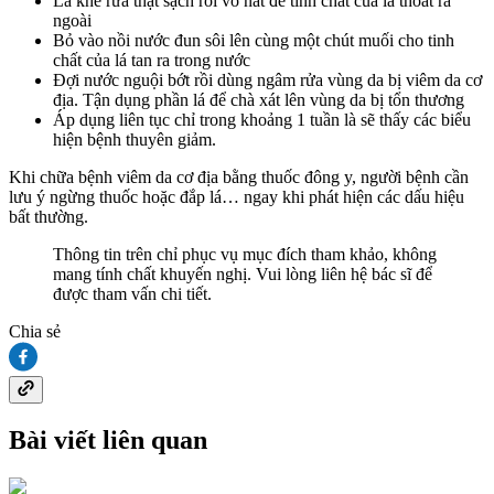
Lá khế rửa thật sạch rồi vò nát để tinh chất của lá thoát ra
ngoài
Bỏ vào nồi nước đun sôi lên cùng một chút muối cho tinh
chất của lá tan ra trong nước
Đợi nước nguội bớt rồi dùng ngâm rửa vùng da bị viêm da cơ
địa. Tận dụng phần lá để chà xát lên vùng da bị tổn thương
Áp dụng liên tục chỉ trong khoảng 1 tuần là sẽ thấy các biểu
hiện bệnh thuyên giảm.
Khi chữa bệnh viêm da cơ địa bằng thuốc đông y, người bệnh cần
lưu ý ngừng thuốc hoặc đắp lá… ngay khi phát hiện các dấu hiệu
bất thường.
Thông tin trên chỉ phục vụ mục đích tham khảo, không
mang tính chất khuyến nghị. Vui lòng liên hệ bác sĩ để
được tham vấn chi tiết.
Chia sẻ
Bài viết liên quan