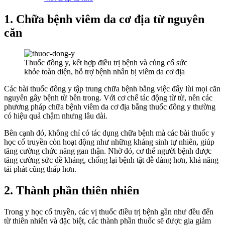
1. Chữa bệnh viêm da cơ địa từ nguyên
căn
Thuốc đông y, kết hợp điều trị bệnh và củng cố sức
khỏe toàn diện, hỗ trợ bệnh nhân bị viêm da cơ địa
Các bài thuốc đông y tập trung chữa bệnh bằng việc đẩy lùi mọi căn
nguyên gây bệnh từ bên trong. Với cơ chế tác động từ từ, nên các
phương pháp chữa bệnh viêm da cơ địa bằng thuốc đông y thường
có hiệu quả chậm nhưng lâu dài.
Bên cạnh đó, không chỉ có tác dụng chữa bệnh mà các bài thuốc y
học cổ truyền còn hoạt động như những kháng sinh tự nhiên, giúp
tăng cường chức năng gan thận. Nhờ đó, cơ thể người bệnh được
tăng cường sức đề kháng, chống lại bệnh tật dễ dàng hơn, khả năng
tái phát cũng thấp hơn.
2. Thành phần thiên nhiên
Trong y học cổ truyền, các vị thuốc điều trị bệnh gần như đều đến
từ thiên nhiên và đặc biệt, các thành phần thuốc sẽ được gia giảm