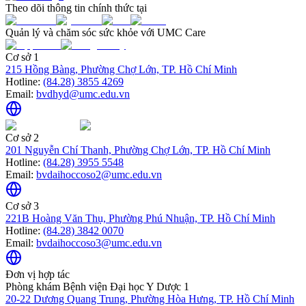
Theo dõi thông tin chính thức tại
Quản lý và chăm sóc sức khỏe với UMC Care
Cơ sở 1
215 Hồng Bàng, Phường Chợ Lớn, TP. Hồ Chí Minh
Hotline:
(84.28) 3855 4269
Email:
bvdhyd@umc.edu.vn
Cơ sở 2
201 Nguyễn Chí Thanh, Phường Chợ Lớn, TP. Hồ Chí Minh
Hotline:
(84.28) 3955 5548
Email:
bvdaihoccoso2@umc.edu.vn
Cơ sở 3
221B Hoàng Văn Thụ, Phường Phú Nhuận, TP. Hồ Chí Minh
Hotline:
(84.28) 3842 0070
Email:
bvdaihoccoso3@umc.edu.vn
Đơn vị hợp tác
Phòng khám Bệnh viện Đại học Y Dược 1
20-22 Dương Quang Trung, Phường Hòa Hưng, TP. Hồ Chí Minh