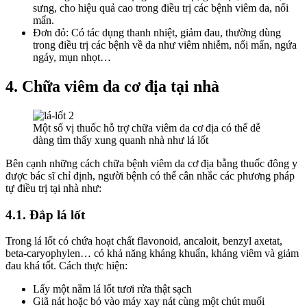
sưng, cho hiệu quả cao trong điều trị các bệnh viêm da, nổi
mẩn.
Đơn đỏ: Có tác dụng thanh nhiệt, giảm đau, thường dùng
trong điều trị các bệnh về da như viêm nhiễm, nổi mẩn, ngứa
ngáy, mụn nhọt…
4. Chữa viêm da cơ địa tại nhà
Một số vị thuốc hỗ trợ chữa viêm da cơ địa có thể dễ
dàng tìm thấy xung quanh nhà như lá lốt
Bên cạnh những cách chữa bệnh viêm da cơ địa bằng thuốc đông y
được bác sĩ chỉ định, người bệnh có thể cân nhắc các phương pháp
tự điều trị tại nhà như:
4.1. Đắp lá lốt
Trong lá lốt có chứa hoạt chất flavonoid, ancaloit, benzyl axetat,
beta-caryophylen… có khả năng kháng khuẩn, kháng viêm và giảm
đau khá tốt. Cách thực hiện:
Lấy một nắm lá lốt tươi rửa thật sạch
Giã nát hoặc bỏ vào máy xay nát cùng một chút muối