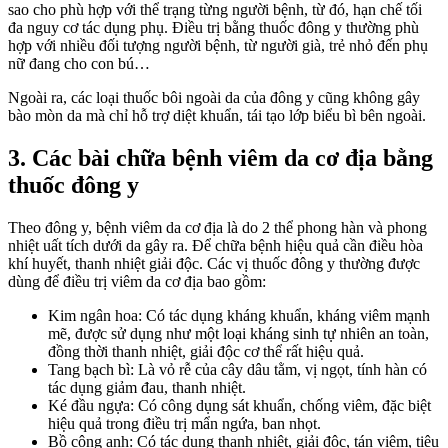
sao cho phù hợp với thể trạng từng người bệnh, từ đó, hạn chế tối
đa nguy cơ tác dụng phụ. Điều trị bằng thuốc đông y thường phù
hợp với nhiều đối tượng người bệnh, từ người già, trẻ nhỏ đến phụ
nữ đang cho con bú…
Ngoài ra, các loại thuốc bôi ngoài da của đông y cũng không gây
bào mòn da mà chỉ hỗ trợ diệt khuẩn, tái tạo lớp biểu bì bên ngoài.
3. Các bài chữa bệnh viêm da cơ địa bằng
thuốc đông y
Theo đông y, bệnh viêm da cơ địa là do 2 thể phong hàn và phong
nhiệt uất tích dưới da gây ra. Để chữa bệnh hiệu quả cần điều hòa
khí huyết, thanh nhiệt giải độc. Các vị thuốc đông y thường được
dùng để điều trị viêm da cơ địa bao gồm:
Kim ngân hoa: Có tác dụng kháng khuẩn, kháng viêm mạnh
mẽ, được sử dụng như một loại kháng sinh tự nhiên an toàn,
đồng thời thanh nhiệt, giải độc cơ thể rất hiệu quả.
Tang bạch bì: Là vỏ rễ của cây dâu tằm, vị ngọt, tính hàn có
tác dụng giảm đau, thanh nhiệt.
Ké đầu ngựa: Có công dụng sát khuẩn, chống viêm, đặc biệt
hiệu quả trong điều trị mẩn ngứa, ban nhọt.
Bồ công anh: Có tác dụng thanh nhiệt, giải độc, tán viêm, tiêu