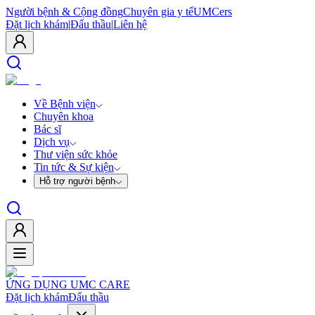
Người bệnh & Cộng đồng
Chuyên gia y tế
UMCers
Đặt lịch khám
|
Đấu thầu
|
Liên hệ
Về Bệnh viện
Chuyên khoa
Bác sĩ
Dịch vụ
Thư viện sức khỏe
Tin tức & Sự kiện
Hỗ trợ người bệnh
ỨNG DỤNG UMC CARE
Đặt lịch khám
Đấu thầu