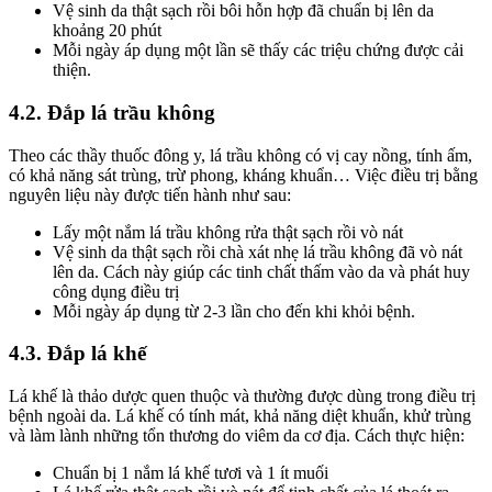
Vệ sinh da thật sạch rồi bôi hỗn hợp đã chuẩn bị lên da
khoảng 20 phút
Mỗi ngày áp dụng một lần sẽ thấy các triệu chứng được cải
thiện.
4.2. Đắp lá trầu không
Theo các thầy thuốc đông y, lá trầu không có vị cay nồng, tính ấm,
có khả năng sát trùng, trừ phong, kháng khuẩn… Việc điều trị bằng
nguyên liệu này được tiến hành như sau:
Lấy một nắm lá trầu không rửa thật sạch rồi vò nát
Vệ sinh da thật sạch rồi chà xát nhẹ lá trầu không đã vò nát
lên da. Cách này giúp các tinh chất thấm vào da và phát huy
công dụng điều trị
Mỗi ngày áp dụng từ 2-3 lần cho đến khi khỏi bệnh.
4.3. Đắp lá khế
Lá khế là thảo dược quen thuộc và thường được dùng trong điều trị
bệnh ngoài da. Lá khế có tính mát, khả năng diệt khuẩn, khử trùng
và làm lành những tổn thương do viêm da cơ địa. Cách thực hiện:
Chuẩn bị 1 nắm lá khế tươi và 1 ít muối