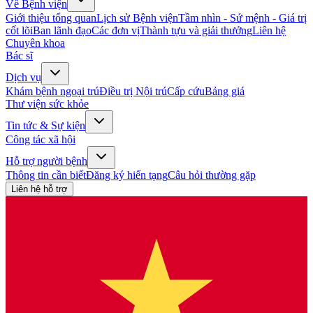
Về Bệnh viện
Giới thiệu tổng quan
Lịch sử Bệnh viện
Tầm nhìn - Sứ mệnh - Giá trị
cốt lõi
Ban lãnh đạo
Các đơn vị
Thành tựu và giải thưởng
Liên hệ
Chuyên khoa
Bác sĩ
Dịch vụ
Khám bệnh ngoại trú
Điều trị Nội trú
Cấp cứu
Bảng giá
Thư viện sức khỏe
Tin tức & Sự kiện
Công tác xã hội
Hỗ trợ người bệnh
Thông tin cần biết
Đăng ký hiến tạng
Câu hỏi thường gặp
Liên hệ hỗ trợ