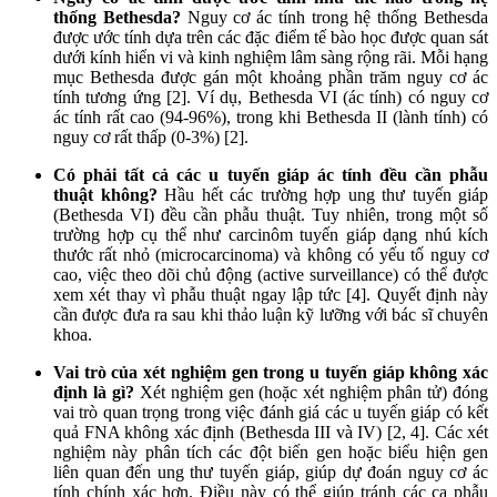
thống Bethesda?
Nguy cơ ác tính trong hệ thống Bethesda
được ước tính dựa trên các đặc điểm tế bào học được quan sát
dưới kính hiển vi và kinh nghiệm lâm sàng rộng rãi. Mỗi hạng
mục Bethesda được gán một khoảng phần trăm nguy cơ ác
tính tương ứng [2]. Ví dụ, Bethesda VI (ác tính) có nguy cơ
ác tính rất cao (94-96%), trong khi Bethesda II (lành tính) có
nguy cơ rất thấp (0-3%) [2].
Có phải tất cả các u tuyến giáp ác tính đều cần phẫu
thuật không?
Hầu hết các trường hợp ung thư tuyến giáp
(Bethesda VI) đều cần phẫu thuật. Tuy nhiên, trong một số
trường hợp cụ thể như carcinôm tuyến giáp dạng nhú kích
thước rất nhỏ (microcarcinoma) và không có yếu tố nguy cơ
cao, việc theo dõi chủ động (active surveillance) có thể được
xem xét thay vì phẫu thuật ngay lập tức [4]. Quyết định này
cần được đưa ra sau khi thảo luận kỹ lưỡng với bác sĩ chuyên
khoa.
Vai trò của xét nghiệm gen trong u tuyến giáp không xác
định là gì?
Xét nghiệm gen (hoặc xét nghiệm phân tử) đóng
vai trò quan trọng trong việc đánh giá các u tuyến giáp có kết
quả FNA không xác định (Bethesda III và IV) [2, 4]. Các xét
nghiệm này phân tích các đột biến gen hoặc biểu hiện gen
liên quan đến ung thư tuyến giáp, giúp dự đoán nguy cơ ác
tính chính xác hơn. Điều này có thể giúp tránh các ca phẫu