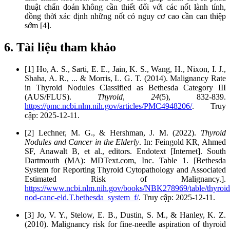
thuật chẩn đoán không cần thiết đối với các nốt lành tính,
đồng thời xác định những nốt có nguy cơ cao cần can thiệp
sớm [4].
6. Tài liệu tham khảo
[1] Ho, A. S., Sarti, E. E., Jain, K. S., Wang, H., Nixon, I. J.,
Shaha, A. R., ... & Morris, L. G. T. (2014). Malignancy Rate
in Thyroid Nodules Classified as Bethesda Category III
(AUS/FLUS).
Thyroid
,
24
(5), 832-839.
https://pmc.ncbi.nlm.nih.gov/articles/PMC4948206/
. Truy
cập: 2025-12-11.
[2] Lechner, M. G., & Hershman, J. M. (2022).
Thyroid
Nodules and Cancer in the Elderly
. In: Feingold KR, Ahmed
SF, Anawalt B, et al., editors. Endotext [Internet]. South
Dartmouth (MA): MDText.com, Inc. Table 1. [Bethesda
System for Reporting Thyroid Cytopathology and Associated
Estimated Risk of Malignancy.].
https://www.ncbi.nlm.nih.gov/books/NBK278969/table/thyroid
nod-canc-eld.T.bethesda_system_f/
. Truy cập: 2025-12-11.
[3] Jo, V. Y., Stelow, E. B., Dustin, S. M., & Hanley, K. Z.
(2010). Malignancy risk for fine-needle aspiration of thyroid