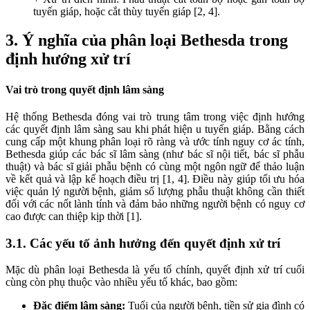
tuyến giáp, hoặc cắt thùy tuyến giáp [2, 4].
3. Ý nghĩa của phân loại Bethesda trong
định hướng xử trí
Vai trò trong quyết định lâm sàng
Hệ thống Bethesda đóng vai trò trung tâm trong việc định hướng
các quyết định lâm sàng sau khi phát hiện u tuyến giáp. Bằng cách
cung cấp một khung phân loại rõ ràng và ước tính nguy cơ ác tính,
Bethesda giúp các bác sĩ lâm sàng (như bác sĩ nội tiết, bác sĩ phẫu
thuật) và bác sĩ giải phẫu bệnh có cùng một ngôn ngữ để thảo luận
về kết quả và lập kế hoạch điều trị [1, 4]. Điều này giúp tối ưu hóa
việc quản lý người bệnh, giảm số lượng phẫu thuật không cần thiết
đối với các nốt lành tính và đảm bảo những người bệnh có nguy cơ
cao được can thiệp kịp thời [1].
3.1. Các yếu tố ảnh hưởng đến quyết định xử trí
Mặc dù phân loại Bethesda là yếu tố chính, quyết định xử trí cuối
cùng còn phụ thuộc vào nhiều yếu tố khác, bao gồm:
Đặc điểm lâm sàng:
Tuổi của người bệnh, tiền sử gia đình có