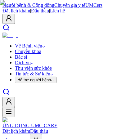
Người bệnh & Cộng đồng
Chuyên gia y tế
UMCers
Đặt lịch khám
|
Đấu thầu
|
Liên hệ
Về Bệnh viện
Chuyên khoa
Bác sĩ
Dịch vụ
Thư viện sức khỏe
Tin tức & Sự kiện
Hỗ trợ người bệnh
ỨNG DỤNG UMC CARE
Đặt lịch khám
Đấu thầu