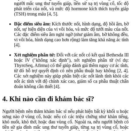
người mắc ung thư tuyến giáp, tiền sử xạ trị vùng cổ, tốc độ
phát triển của nốt, và mức độ hormone kích thích tuyến giáp
(TSH) trong máu [4, 5].
Đặc điểm siêu âm:
Kích thước nốt, hình dạng, độ hồi âm, bờ
nốt, sự hiện diện của vi vôi hóa, và mức độ tưới máu của nốt.
Các đặc điểm siêu âm nghi ngờ (như giảm âm, bờ không đều,
vi vôi hóa, hình dạng cao hơn rộng) làm tăng khả năng ác tính
[4].
Xét nghiệm phân tử:
Đối với các nốt có kết quả Bethesda III
hoặc IV ("không xác định"), xét nghiệm phân tử (ví dụ:
ThyroSeq, Afirma) có thể giúp đánh giá thêm nguy cơ ác tính,
từ đó hỗ trợ quyết định có nên phẫu thuật hay không [2, 4].
Các xét nghiệm này giúp phân biệt các nốt lành tính khỏi các
nốt ác tính với độ chính xác cao, giảm số ca phẫu thuật chẩn
đoán không cần thiết [4].
4. Khi nào cần đi khám bác sĩ?
Người bệnh nên thăm khám bác sĩ nếu phát hiện bất kỳ khối u hoặc
sưng nào ở vùng cổ, hoặc nếu có các triệu chứng như khàn tiếng,
khó nuốt, khó thở, hoặc đau vùng cổ. Ngoài ra, nếu người bệnh có
tiền sử gia đình mắc ung thư tuyến giáp, từng xạ trị vùng cổ, hoặc