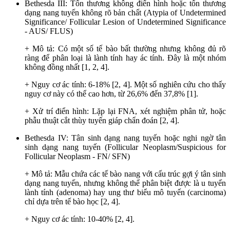
Bethesda III: Tổn thương không điển hình hoặc tổn thương
dạng nang tuyến không rõ bản chất (Atypia of Undetermined
Significance/ Follicular Lesion of Undetermined Significance
- AUS/ FLUS)
+ Mô tả: Có một số tế bào bất thường nhưng không đủ rõ
ràng để phân loại là lành tính hay ác tính. Đây là một nhóm
không đồng nhất [1, 2, 4].
+ Nguy cơ ác tính: 6-18% [2, 4]. Một số nghiên cứu cho thấy
nguy cơ này có thể cao hơn, từ 26,6% đến 37,8% [1].
+ Xử trí điển hình: Lặp lại FNA, xét nghiệm phân tử, hoặc
phẫu thuật cắt thùy tuyến giáp chẩn đoán [2, 4].
Bethesda IV: Tân sinh dạng nang tuyến hoặc nghi ngờ tân
sinh dạng nang tuyến (Follicular Neoplasm/Suspicious for
Follicular Neoplasm - FN/ SFN)
+ Mô tả: Mẫu chứa các tế bào nang với cấu trúc gợi ý tân sinh
dạng nang tuyến, nhưng không thể phân biệt được là u tuyến
lành tính (adenoma) hay ung thư biểu mô tuyến (carcinoma)
chỉ dựa trên tế bào học [2, 4].
+ Nguy cơ ác tính: 10-40% [2, 4].