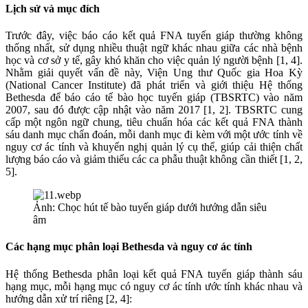
Lịch sử và mục đích
Trước đây, việc báo cáo kết quả FNA tuyến giáp thường không
thống nhất, sử dụng nhiều thuật ngữ khác nhau giữa các nhà bệnh
học và cơ sở y tế, gây khó khăn cho việc quản lý người bệnh [1, 4].
Nhằm giải quyết vấn đề này, Viện Ung thư Quốc gia Hoa Kỳ
(National Cancer Institute) đã phát triển và giới thiệu Hệ thống
Bethesda để báo cáo tế bào học tuyến giáp (TBSRTC) vào năm
2007, sau đó được cập nhật vào năm 2017 [1, 2]. TBSRTC cung
cấp một ngôn ngữ chung, tiêu chuẩn hóa các kết quả FNA thành
sáu danh mục chẩn đoán, mỗi danh mục đi kèm với một ước tính về
nguy cơ ác tính và khuyến nghị quản lý cụ thể, giúp cải thiện chất
lượng báo cáo và giảm thiểu các ca phẫu thuật không cần thiết [1, 2,
5].
Ảnh: Chọc hút tế bào tuyến giáp dưới hướng dẫn siêu
âm
Các hạng mục phân loại Bethesda và nguy cơ ác tính
Hệ thống Bethesda phân loại kết quả FNA tuyến giáp thành sáu
hạng mục, mỗi hạng mục có nguy cơ ác tính ước tính khác nhau và
hướng dẫn xử trí riêng [2, 4]: