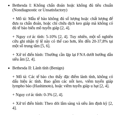
Bethesda I: Không chẩn đoán hoặc không đủ tiêu chuẩn
(Nondiagnostic or Unsatisfactory)
+ Mô tả: Mẫu tế bào không đủ số lượng hoặc chất lượng để
đưa ra chẩn đoán, hoặc chỉ chứa dịch keo giáp mà không có
đủ tế bào biểu mô tuyến giáp [2, 4].
+ Nguy cơ ác tính: 5-10% [2, 4]. Tuy nhiên, một số nghiên
cứu ghi nhận tỷ lệ này có thể cao hơn, lên đến 20-37,8% tại
một số trung tâm [5, 6].
+ Xử trí điển hình: Thường cần lặp lại FNA dưới hướng dẫn
siêu âm [2, 4].
Bethesda II: Lành tính (Benign)
+ Mô tả: Các tế bào cho thấy đặc điểm lành tính, không có
dấu hiệu ác tính. Bao gồm các nốt keo, viêm tuyến giáp
lympho bào (Hashimoto), hoặc viêm tuyến giáp u hạt [2, 4].
+ Nguy cơ ác tính: 0-3% [2, 4].
+ Xử trí điển hình: Theo dõi lâm sàng và siêu âm định kỳ [2,
4].