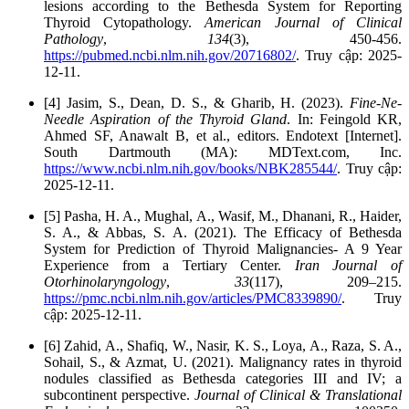
lesions according to the Bethesda System for Reporting
Thyroid Cytopathology.
American Journal of Clinical
Pathology
,
134
(3), 450-456.
https://pubmed.ncbi.nlm.nih.gov/20716802/
. Truy cập: 2025-
12-11.
[4] Jasim, S., Dean, D. S., & Gharib, H. (2023).
Fine-Ne-
Needle Aspiration of the Thyroid Gland
. In: Feingold KR,
Ahmed SF, Anawalt B, et al., editors. Endotext [Internet].
South Dartmouth (MA): MDText.com, Inc.
https://www.ncbi.nlm.nih.gov/books/NBK285544/
. Truy cập:
2025-12-11.
[5] Pasha, H. A., Mughal, A., Wasif, M., Dhanani, R., Haider,
S. A., & Abbas, S. A. (2021). The Efficacy of Bethesda
System for Prediction of Thyroid Malignancies- A 9 Year
Experience from a Tertiary Center.
Iran Journal of
Otorhinolaryngology
,
33
(117), 209–215.
https://pmc.ncbi.nlm.nih.gov/articles/PMC8339890/
. Truy
cập: 2025-12-11.
[6] Zahid, A., Shafiq, W., Nasir, K. S., Loya, A., Raza, S. A.,
Sohail, S., & Azmat, U. (2021). Malignancy rates in thyroid
nodules classified as Bethesda categories III and IV; a
subcontinent perspective.
Journal of Clinical & Translational