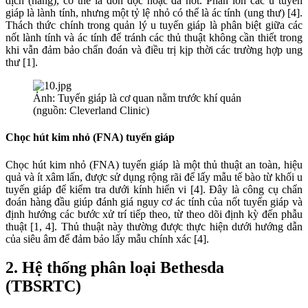
dịch (nang), có thể là đơn độc hoặc đa nốt. Phần lớn các u tuyến
giáp là lành tính, nhưng một tỷ lệ nhỏ có thể là ác tính (ung thư) [4].
Thách thức chính trong quản lý u tuyến giáp là phân biệt giữa các
nốt lành tính và ác tính để tránh các thủ thuật không cần thiết trong
khi vẫn đảm bảo chẩn đoán và điều trị kịp thời các trường hợp ung
thư [1].
Ảnh: Tuyến giáp là cơ quan nằm trước khí quản
(nguồn: Cleverland Clinic)
Chọc hút kim nhỏ (FNA) tuyến giáp
Chọc hút kim nhỏ (FNA) tuyến giáp là một thủ thuật an toàn, hiệu
quả và ít xâm lấn, được sử dụng rộng rãi để lấy mẫu tế bào từ khối u
tuyến giáp để kiểm tra dưới kính hiển vi [4]. Đây là công cụ chẩn
đoán hàng đầu giúp đánh giá nguy cơ ác tính của nốt tuyến giáp và
định hướng các bước xử trí tiếp theo, từ theo dõi định kỳ đến phẫu
thuật [1, 4]. Thủ thuật này thường được thực hiện dưới hướng dẫn
của siêu âm để đảm bảo lấy mẫu chính xác [4].
2. Hệ thống phân loại Bethesda
(TBSRTC)