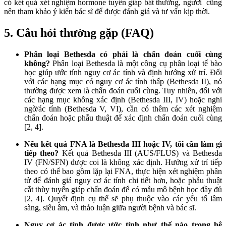
có kết quả xét nghiệm hormone tuyến giáp bất thường, người cũng
nên tham khảo ý kiến bác sĩ để được đánh giá và tư vấn kịp thời.
5. Câu hỏi thường gặp (FAQ)
Phân loại Bethesda có phải là chẩn đoán cuối cùng
không?
Phân loại Bethesda là một công cụ phân loại tế bào
học giúp ước tính nguy cơ ác tính và định hướng xử trí. Đối
với các hạng mục có nguy cơ ác tính thấp (Bethesda II), nó
thường được xem là chẩn đoán cuối cùng. Tuy nhiên, đối với
các hạng mục không xác định (Bethesda III, IV) hoặc nghi
ngờ/ác tính (Bethesda V, VI), cần có thêm các xét nghiệm
chẩn đoán hoặc phẫu thuật để xác định chẩn đoán cuối cùng
[2, 4].
Nếu kết quả FNA là Bethesda III hoặc IV, tôi cần làm gì
tiếp theo?
Kết quả Bethesda III (AUS/FLUS) và Bethesda
IV (FN/SFN) được coi là không xác định. Hướng xử trí tiếp
theo có thể bao gồm lặp lại FNA, thực hiện xét nghiệm phân
tử để đánh giá nguy cơ ác tính chi tiết hơn, hoặc phẫu thuật
cắt thùy tuyến giáp chẩn đoán để có mẫu mô bệnh học đầy đủ
[2, 4]. Quyết định cụ thể sẽ phụ thuộc vào các yếu tố lâm
sàng, siêu âm, và thảo luận giữa người bệnh và bác sĩ.
Nguy cơ ác tính được ước tính như thế nào trong hệ