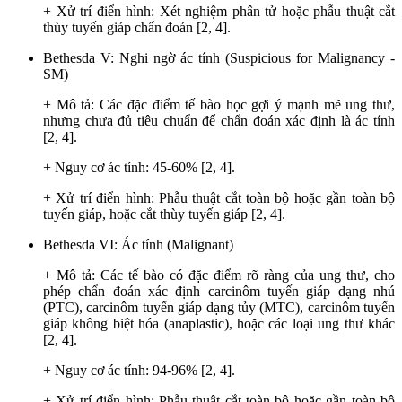
+ Xử trí điển hình: Xét nghiệm phân tử hoặc phẫu thuật cắt
thùy tuyến giáp chẩn đoán [2, 4].
Bethesda V: Nghi ngờ ác tính (Suspicious for Malignancy -
SM)
+ Mô tả: Các đặc điểm tế bào học gợi ý mạnh mẽ ung thư,
nhưng chưa đủ tiêu chuẩn để chẩn đoán xác định là ác tính
[2, 4].
+ Nguy cơ ác tính: 45-60% [2, 4].
+ Xử trí điển hình: Phẫu thuật cắt toàn bộ hoặc gần toàn bộ
tuyến giáp, hoặc cắt thùy tuyến giáp [2, 4].
Bethesda VI: Ác tính (Malignant)
+ Mô tả: Các tế bào có đặc điểm rõ ràng của ung thư, cho
phép chẩn đoán xác định carcinôm tuyến giáp dạng nhú
(PTC), carcinôm tuyến giáp dạng tủy (MTC), carcinôm tuyến
giáp không biệt hóa (anaplastic), hoặc các loại ung thư khác
[2, 4].
+ Nguy cơ ác tính: 94-96% [2, 4].
+ Xử trí điển hình: Phẫu thuật cắt toàn bộ hoặc gần toàn bộ