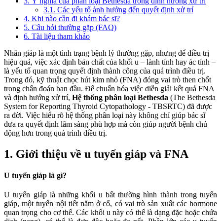
3. Ý nghĩa của phân loại Bethesda trong định hướng xử trí
3.1. Các yếu tố ảnh hưởng đến quyết định xử trí
4. Khi nào cần đi khám bác sĩ?
5. Câu hỏi thường gặp (FAQ)
6. Tài liệu tham khảo
Nhân giáp là một tình trạng bệnh lý thường gặp, nhưng để điều trị
hiệu quả, việc xác định bản chất của khối u – lành tính hay ác tính –
là yếu tố quan trọng quyết định thành công của quá trình điều trị.
Trong đó, kỹ thuật chọc hút kim nhỏ (FNA) đóng vai trò then chốt
trong chẩn đoán ban đầu. Để chuẩn hóa việc diễn giải kết quả FNA
và định hướng xử trí,
Hệ thống phân loại Bethesda
(The Bethesda
System for Reporting Thyroid Cytopathology - TBSRTC) đã được
ra đời. Việc hiểu rõ hệ thống phân loại này không chỉ giúp bác sĩ
đưa ra quyết định lâm sàng phù hợp mà còn giúp người bệnh chủ
động hơn trong quá trình điều trị.
1. Giới thiệu về u tuyến giáp và FNA
U tuyến giáp là gì?
U tuyến giáp là những khối u bất thường hình thành trong tuyến
giáp, một tuyến nội tiết nằm ở cổ, có vai trò sản xuất các hormone
quan trọng cho cơ thể. Các khối u này có thể là dạng đặc hoặc chứa