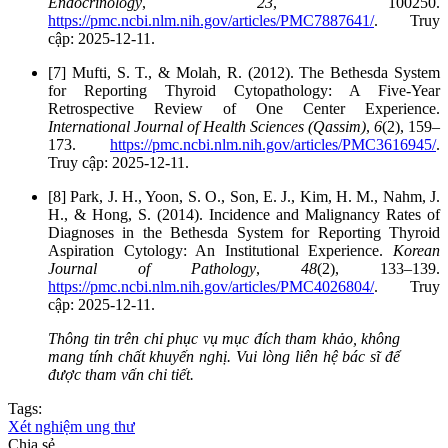
Endocrinology
,
23
, 100250.
https://pmc.ncbi.nlm.nih.gov/articles/PMC7887641/
. Truy
cập: 2025-12-11.
[7] Mufti, S. T., & Molah, R. (2012). The Bethesda System
for Reporting Thyroid Cytopathology: A Five-Year
Retrospective Review of One Center Experience.
International Journal of Health Sciences (Qassim)
,
6
(2), 159–
173.
https://pmc.ncbi.nlm.nih.gov/articles/PMC3616945/
.
Truy cập: 2025-12-11.
[8] Park, J. H., Yoon, S. O., Son, E. J., Kim, H. M., Nahm, J.
H., & Hong, S. (2014). Incidence and Malignancy Rates of
Diagnoses in the Bethesda System for Reporting Thyroid
Aspiration Cytology: An Institutional Experience.
Korean
Journal of Pathology
,
48
(2), 133–139.
https://pmc.ncbi.nlm.nih.gov/articles/PMC4026804/
. Truy
cập: 2025-12-11.
Thông tin trên chỉ phục vụ mục đích tham khảo, không
mang tính chất khuyến nghị. Vui lòng liên hệ bác sĩ để
được tham vấn chi tiết.
Tags:
Xét nghiệm ung thư
Chia sẻ