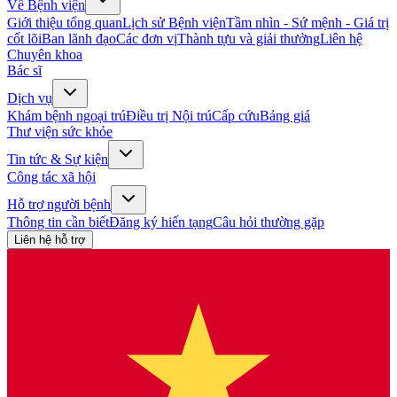
Về Bệnh viện
Giới thiệu tổng quan
Lịch sử Bệnh viện
Tầm nhìn - Sứ mệnh - Giá trị
cốt lõi
Ban lãnh đạo
Các đơn vị
Thành tựu và giải thưởng
Liên hệ
Chuyên khoa
Bác sĩ
Dịch vụ
Khám bệnh ngoại trú
Điều trị Nội trú
Cấp cứu
Bảng giá
Thư viện sức khỏe
Tin tức & Sự kiện
Công tác xã hội
Hỗ trợ người bệnh
Thông tin cần biết
Đăng ký hiến tạng
Câu hỏi thường gặp
Liên hệ hỗ trợ