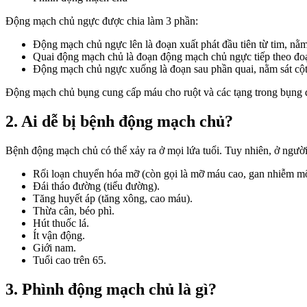
Động mạch chủ ngực được chia làm 3 phần:
Động mạch chủ ngực lên là đoạn xuất phát đầu tiên từ tim, nằm
Quai động mạch chủ là đoạn động mạch chủ ngực tiếp theo đoạ
Động mạch chủ ngực xuống là đoạn sau phần quai, nằm sát cột
Động mạch chủ bụng cung cấp máu cho ruột và các tạng trong bụng q
2. Ai dễ bị bệnh động mạch chủ?
Bệnh động mạch chủ có thể xảy ra ở mọi lứa tuổi. Tuy nhiên, ở ngườ
Rối loạn chuyển hóa mỡ (còn gọi là mỡ máu cao, gan nhiễm m
Đái tháo đường (tiểu đường).
Tăng huyết áp (tăng xông, cao máu).
Thừa cân, béo phì.
Hút thuốc lá.
Ít vận động.
Giới nam.
Tuổi cao trên 65.
3. Phình động mạch chủ là gì?