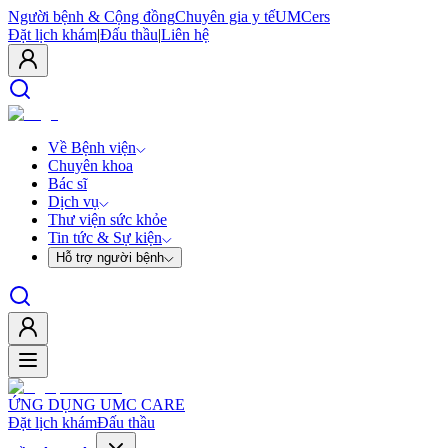
Người bệnh & Cộng đồng
Chuyên gia y tế
UMCers
Đặt lịch khám
|
Đấu thầu
|
Liên hệ
Về Bệnh viện
Chuyên khoa
Bác sĩ
Dịch vụ
Thư viện sức khỏe
Tin tức & Sự kiện
Hỗ trợ người bệnh
ỨNG DỤNG UMC CARE
Đặt lịch khám
Đấu thầu