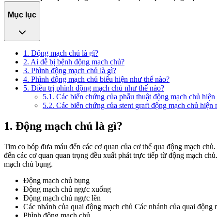
Mục lục
1. Động mạch chủ là gì?
2. Ai dễ bị bệnh động mạch chủ?
3. Phình động mạch chủ là gì?
4. Phình động mạch chủ biểu hiện như thế nào?
5. Điều trị phình động mạch chủ như thế nào?
5.1. Các biến chứng của phẫu thuật động mạch chủ hiện
5.2. Các biến chứng của stent graft động mạch chủ hiện
1. Động mạch chủ là gì?
Tim co bóp đưa máu đến các cơ quan của cơ thể qua động mạch chủ.
đến các cơ quan quan trọng đều xuất phát trực tiếp từ động mạch c
mạch chủ bụng.
Động mạch chủ bụng
Động mạch chủ ngực xuống
Động mạch chủ ngực lên
Các nhánh của quai động mạch chủ Các nhánh của quai động 
Phình động mạch chủ