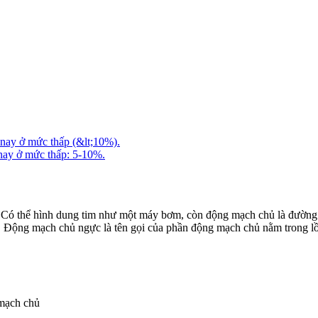
 nay ở mức thấp (&lt;10%).
 nay ở mức thấp: 5-10%.
 Có thể hình dung tim như một máy bơm, còn động mạch chủ là đường 
hủ. Động mạch chủ ngực là tên gọi của phần động mạch chủ nằm trong 
mạch chủ