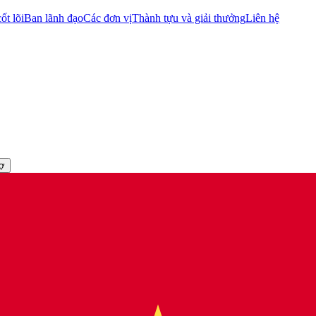
ốt lõi
Ban lãnh đạo
Các đơn vị
Thành tựu và giải thưởng
Liên hệ
rợ