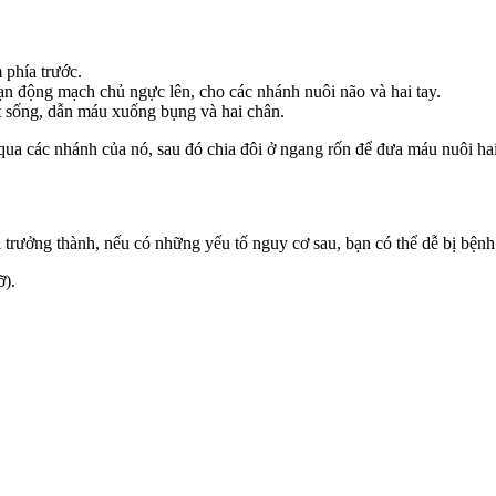
 phía trước.
n động mạch chủ ngực lên, cho các nhánh nuôi não và hai tay.
 sống, dẫn máu xuống bụng và hai chân.
ua các nhánh của nó, sau đó chia đôi ở ngang rốn để đưa máu nuôi hai
i trưởng thành, nếu có những yếu tố nguy cơ sau, bạn có thể dễ bị b
ỡ).