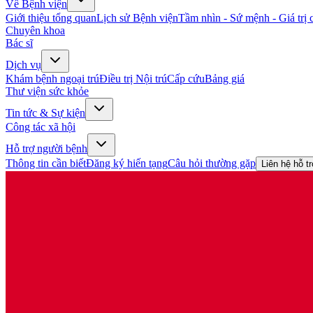
Về Bệnh viện
Giới thiệu tổng quan
Lịch sử Bệnh viện
Tầm nhìn - Sứ mệnh - Giá trị c
Chuyên khoa
Bác sĩ
Dịch vụ
Khám bệnh ngoại trú
Điều trị Nội trú
Cấp cứu
Bảng giá
Thư viện sức khỏe
Tin tức & Sự kiện
Công tác xã hội
Hỗ trợ người bệnh
Thông tin cần biết
Đăng ký hiến tạng
Câu hỏi thường gặp
Liên hệ hỗ t