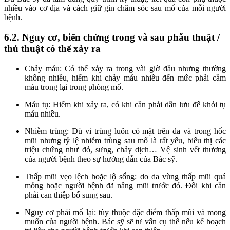
nhiều vào cơ địa và cách giữ gìn chăm sóc sau mổ của mỗi người
bệnh.
6.2. Nguy cơ, biến chứng trong và sau phẫu thuật /
thủ thuật có thể xảy ra
Chảy máu: Có thể xảy ra trong vài giờ đầu nhưng thường
không nhiều, hiếm khi chảy máu nhiều đến mức phải cầm
máu trong lại trong phòng mổ.
Máu tụ: Hiếm khi xảy ra, có khi cần phải dẫn lưu để khỏi tụ
máu nhiều.
Nhiễm trùng: Dù vi trùng luôn có mặt trên da và trong hốc
mũi nhưng tỷ lệ nhiễm trùng sau mổ là rất yếu, biểu thị các
triệu chứng như đỏ, sưng, chảy dịch… Vệ sinh vết thương
của người bệnh theo sự hướng dẫn của Bác sỹ.
Thấp mũi vẹo lệch hoặc lộ sống: do da vùng thấp mũi quá
mỏng hoặc người bệnh đã nâng mũi trước đó. Đôi khi cần
phải can thiệp bổ sung sau.
Nguy cơ phải mổ lại: tùy thuộc đặc điểm thấp mũi và mong
muốn của người bệnh. Bác sỹ sẽ tư vấn cụ thể nếu kế hoạch