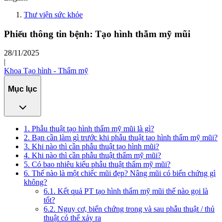
Thư viện sức khỏe
Phiếu thông tin bệnh: Tạo hình thẫm mỹ mũi
28/11/2025
|
Khoa Tạo hình - Thẩm mỹ
Mục lục
1. Phẫu thuật tạo hình thẩm mỹ mũi là gì?
2. Bạn cần làm gì trước khi phẫu thuật tao hình thẩm mỹ mũi?
3. Khi nào thì cần phẫu thuật tạo hình mũi?
4. Khi nào thì cần phẫu thuật thẩm mỹ mũi?
5. Có bao nhiêu kiểu phẫu thuật thẩm mỹ mũi?
6. Thế nào là một chiếc mũi đẹp? Nâng mũi có biến chứng gì
không?
6.1. Kết quả PT tạo hình thẩm mỹ mũi thế nào gọi là
tốt?
6.2. Nguy cơ, biến chứng trong và sau phẫu thuật / thủ
thuật có thể xảy ra