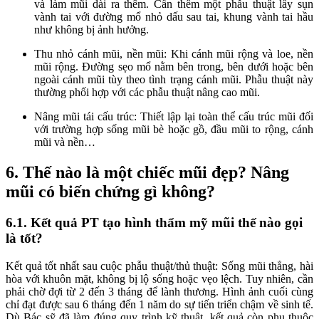
và làm mũi dài ra thêm. Cần thêm một phẫu thuật lấy sụn
vành tai với đường mổ nhỏ dấu sau tai, khung vành tai hầu
như không bị ảnh hưởng.
Thu nhỏ cánh mũi, nền mũi: Khi cánh mũi rộng và loe, nền
mũi rộng. Đường sẹo mổ nằm bên trong, bên dưới hoặc bên
ngoài cánh mũi tùy theo tình trạng cánh mũi. Phẫu thuật này
thường phối hợp với các phẫu thuật nâng cao mũi.
Nâng mũi tái cấu trúc: Thiết lập lại toàn thể cấu trúc mũi đối
với trường hợp sống mũi bè hoặc gồ, đầu mũi to rộng, cánh
mũi và nền…
6. Thế nào là một chiếc mũi đẹp? Nâng
mũi có biến chứng gì không?
6.1. Kết quả PT tạo hình thẩm mỹ mũi thế nào gọi
là tốt?
Kết quả tốt nhất sau cuộc phẫu thuật/thủ thuật: Sống mũi thẳng, hài
hòa với khuôn mặt, không bị lộ sống hoặc vẹo lệch. Tuy nhiên, cần
phải chờ đợi từ 2 đến 3 tháng để lành thương. Hình ảnh cuối cùng
chỉ đạt được sau 6 tháng đến 1 năm do sự tiến triển chậm về sinh tế.
Dù Bác sỹ đã làm đúng quy trình kỹ thuật, kết quả còn phụ thuộc