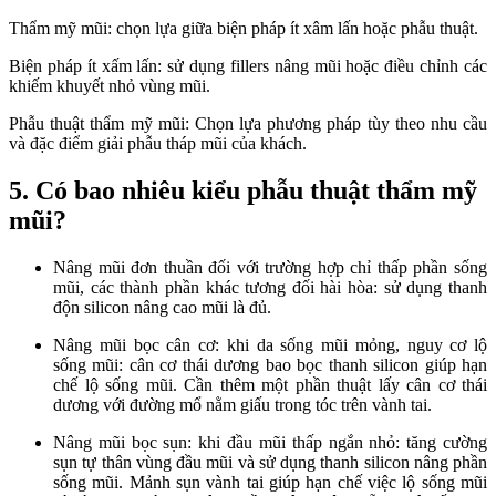
Thẩm mỹ mũi: chọn lựa giữa biện pháp ít xâm lấn hoặc phẫu thuật.
Biện pháp ít xấm lấn: sử dụng fillers nâng mũi hoặc điều chỉnh các
khiếm khuyết nhỏ vùng mũi.
Phẫu thuật thẩm mỹ mũi: Chọn lựa phương pháp tùy theo nhu cầu
và đặc điểm giải phẫu tháp mũi của khách.
5. Có bao nhiêu kiểu phẫu thuật thẩm mỹ
mũi?
Nâng mũi đơn thuần đối với trường hợp chỉ thấp phần sống
mũi, các thành phần khác tương đối hài hòa: sử dụng thanh
độn silicon nâng cao mũi là đủ.
Nâng mũi bọc cân cơ: khi da sống mũi mỏng, nguy cơ lộ
sống mũi: cân cơ thái dương bao bọc thanh silicon giúp hạn
chế lộ sống mũi. Cần thêm một phần thuật lấy cân cơ thái
dương với đường mổ nằm giấu trong tóc trên vành tai.
Nâng mũi bọc sụn: khi đầu mũi thấp ngắn nhỏ: tăng cường
sụn tự thân vùng đầu mũi và sử dụng thanh silicon nâng phần
sống mũi. Mảnh sụn vành tai giúp hạn chế việc lộ sống mũi