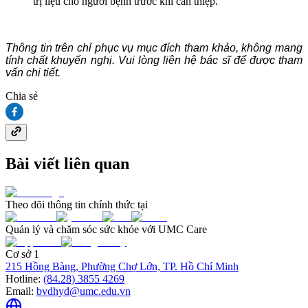
trị liệu cho người bệnh trước khi can thiệp.
Thông tin trên chỉ phục vụ mục đích tham khảo, không mang
tính chất khuyến nghị. Vui lòng liên hệ bác sĩ để được tham
vấn chi tiết.
Chia sẻ
Bài viết liên quan
Theo dõi thông tin chính thức tại
Quản lý và chăm sóc sức khỏe với UMC Care
Cơ sở 1
215 Hồng Bàng, Phường Chợ Lớn, TP. Hồ Chí Minh
Hotline:
(84.28) 3855 4269
Email:
bvdhyd@umc.edu.vn