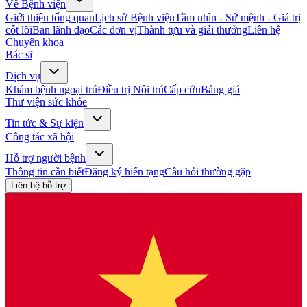
Về Bệnh viện
Giới thiệu tổng quan
Lịch sử Bệnh viện
Tầm nhìn - Sứ mệnh - Giá trị
cốt lõi
Ban lãnh đạo
Các đơn vị
Thành tựu và giải thưởng
Liên hệ
Chuyên khoa
Bác sĩ
Dịch vụ
Khám bệnh ngoại trú
Điều trị Nội trú
Cấp cứu
Bảng giá
Thư viện sức khỏe
Tin tức & Sự kiện
Công tác xã hội
Hỗ trợ người bệnh
Thông tin cần biết
Đăng ký hiến tạng
Câu hỏi thường gặp
Liên hệ hỗ trợ