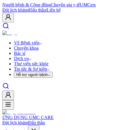
Người bệnh & Cộng đồng
Chuyên gia y tế
UMCers
Đặt lịch khám
|
Đấu thầu
|
Liên hệ
Về Bệnh viện
Chuyên khoa
Bác sĩ
Dịch vụ
Thư viện sức khỏe
Tin tức & Sự kiện
Hỗ trợ người bệnh
ỨNG DỤNG UMC CARE
Đặt lịch khám
Đấu thầu