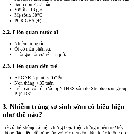
Sanh non < 37 tuần
Vỡ ối ≥ 18 giờ
Mẹ sốt ≥ 38°C
PCR GBS (+)
2.2. Liên quan nước ối
Nhiễm trùng ối.
Ối có màu phân su.
Thời gian ối vỡ trên 18 giờ.
2.3. Liên quan đến trẻ
APGAR 5 phút < 6 điểm
Non tháng < 35 tuần.
Tiền căn có trẻ trước bị NTHSS sớm do Streptococus group
B (GBS)
3. Nhiễm trùng sơ sinh sớm có biểu hiện
như thế nào?
Trẻ có thể không có triệu chứng hoặc triệu chứng nhiễm mơ hồ,
không đặc hiệu, dễ trùng lắp với các nguyên nhân khác không do