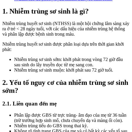
1. Nhiễm trùng sơ sinh là gì?
Nhiễm trùng huyết sơ sinh (NTHSS) là một hội chứng lâm sàng xảy
ra ở trẻ < 28 ngày tuổi, với các dấu hiệu của nhiễm trùng hệ thống
và phân lập được bệnh sinh trong máu.
Nhiễm trùng huyết sơ sinh được phân loại dựa trên thời gian khởi
phát:
Nhiễm trùng sơ sinh sớm: khởi phát trong vòng 72 giờ đầu
sau sinh do lây truyền dọc từ mẹ sang con.
Nhiễm trùng sơ sinh muộn: khởi phát sau 72 giờ tuổi.
2. Yếu tố nguy cơ của nhiễm trùng sơ sinh
sớm?
2.1. Liên quan đến mẹ
Phân lập được GBS từ trực tràng- âm đạo của mẹ từ 36 tuần
(trừ trường hợp sinh mổ, chưa chuyển dạ và màng ối còn).
Nhiễm trùng tiểu do GBS trong thai kỳ.
Không rõ tình trạng GBS của mẹ và có bất kỳ các yếu tố sau