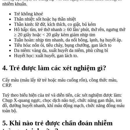
nhiễm khuẩn.
Trẻ không khoẻ
Thân nhiệt: sốt hoặc hạ thân nhiệt
Thần kinh: lừ đừ, kích thích, co giật, bú kém
Hô hấp: tím, trẻ thở nhanh ≥ 60 lần/ phút, thở rên, ngưng thở
≥ 20 giây hoặc < 20 giây kèm giảm nhịp tim
Tuần hoàn: nhịp tim nhanh, da nổi bông, lạnh, hạ huyết áp.
Tiêu hóa: nôn ói, tiêu chảy, bụng chướng, gan lách to
Da niêm: vàng da, xuất huyết da niêm, phù cứng bì
Huyết học: xuất huyết, gan lách to.
4. Trẻ được làm các xét nghiệm gì?
Cấy máu (máu lấy từ trẻ hoặc máu cuống rốn), công thức máu,
CRP.
Tuỳ theo biểu hiện của trẻ và diễn tiến, các xét nghiệm được làm:
Chụp X-quang ngực, chọc dịch não tuỷ, chức năng gan thận, ion
đồ, đường huyết nhanh, khí máu động mạch, chức năng đông máu
toàn bộ.
5. Khi nào trẻ được chẩn đoán nhiễm