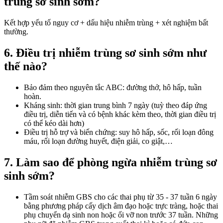
trùng sơ sinh sớm?
Kết hợp yếu tố nguy cơ + dấu hiệu nhiễm trùng + xét nghiệm bất
thường.
6. Điều trị nhiễm trùng sơ sinh sớm như
thế nào?
Bảo đảm theo nguyên tắc ABC: đường thở, hô hấp, tuần
hoàn.
Kháng sinh: thời gian trung bình 7 ngày (tuỳ theo đáp ứng
điều trị, diễn tiến và có bệnh khác kèm theo, thời gian điều trị
có thể kéo dài hơn)
Điều trị hỗ trợ và biến chứng: suy hô hấp, sốc, rối loạn đông
máu, rối loạn đường huyết, điện giải, co giật,…
7. Làm sao để phòng ngừa nhiễm trùng sơ
sinh sớm?
Tầm soát nhiễm GBS cho các thai phụ từ 35 - 37 tuần 6 ngày
bằng phương pháp cấy dịch âm đạo hoặc trực tràng, hoặc thai
phụ chuyển dạ sinh non hoặc ối vỡ non trước 37 tuần. Những