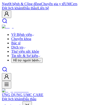
Người bệnh & Cộng đồng
Chuyên gia y tế
UMCers
Đặt lịch khám
|
Đấu thầu
|
Liên hệ
Về Bệnh viện
Chuyên khoa
Bác sĩ
Dịch vụ
Thư viện sức khỏe
Tin tức & Sự kiện
Hỗ trợ người bệnh
ỨNG DỤNG UMC CARE
Đặt lịch khám
Đấu thầu