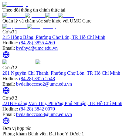
Theo dõi thông tin chính thức tại
Quản lý và chăm sóc sức khỏe với UMC Care
Cơ sở 1
215 Hồng Bàng, Phường Chợ Lớn, TP. Hồ Chí Minh
Hotline:
(84.28) 3855 4269
Email:
bvdhyd@umc.edu.vn
Cơ sở 2
201 Nguyễn Chí Thanh, Phường Chợ Lớn, TP. Hồ Chí Minh
Hotline:
(84.28) 3955 5548
Email:
bvdaihoccoso2@umc.edu.vn
Cơ sở 3
221B Hoàng Văn Thụ, Phường Phú Nhuận, TP. Hồ Chí Minh
Hotline:
(84.28) 3842 0070
Email:
bvdaihoccoso3@umc.edu.vn
Đơn vị hợp tác
Phòng khám Bệnh viện Đại học Y Dược 1