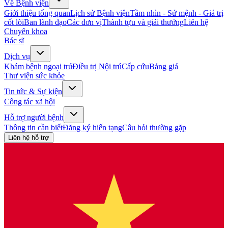
Về Bệnh viện
Giới thiệu tổng quan
Lịch sử Bệnh viện
Tầm nhìn - Sứ mệnh - Giá trị
cốt lõi
Ban lãnh đạo
Các đơn vị
Thành tựu và giải thưởng
Liên hệ
Chuyên khoa
Bác sĩ
Dịch vụ
Khám bệnh ngoại trú
Điều trị Nội trú
Cấp cứu
Bảng giá
Thư viện sức khỏe
Tin tức & Sự kiện
Công tác xã hội
Hỗ trợ người bệnh
Thông tin cần biết
Đăng ký hiến tạng
Câu hỏi thường gặp
Liên hệ hỗ trợ