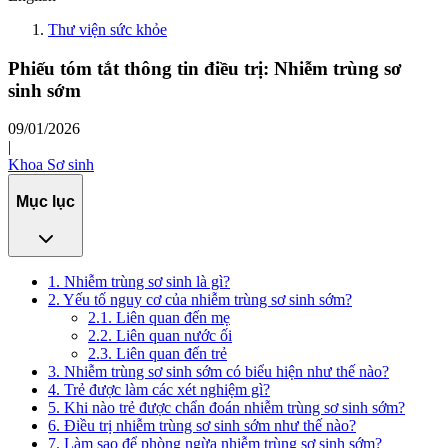
Thư viện sức khỏe
Phiếu tóm tắt thông tin điều trị: Nhiễm trùng sơ
sinh sớm
09/01/2026
|
Khoa Sơ sinh
Mục lục
1. Nhiễm trùng sơ sinh là gì?
2. Yếu tố nguy cơ của nhiễm trùng sơ sinh sớm?
2.1. Liên quan đến mẹ
2.2. Liên quan nước ối
2.3. Liên quan đến trẻ
3. Nhiễm trùng sơ sinh sớm có biểu hiện như thế nào?
4. Trẻ được làm các xét nghiệm gì?
5. Khi nào trẻ được chẩn đoán nhiễm trùng sơ sinh sớm?
6. Điều trị nhiễm trùng sơ sinh sớm như thế nào?
7. Làm sao để phòng ngừa nhiễm trùng sơ sinh sớm?