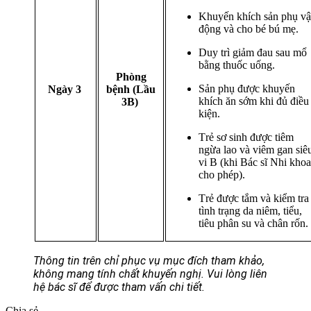
Khuyến khích sản phụ v
động và cho bé bú mẹ.
Duy trì giảm đau sau mổ
bằng thuốc uống.
Phòng
Sản phụ được khuyến
Ngày 3
bệnh (Lầu
khích ăn sớm khi đủ điều
3B)
kiện.
Trẻ sơ sinh được tiêm
ngừa lao và viêm gan siê
vi B (khi Bác sĩ Nhi khoa
cho phép).
Trẻ được tắm và kiểm tra
tình trạng da niêm, tiểu,
tiêu phân su và chân rốn.
Thông tin trên chỉ phục vụ mục đích tham khảo, 
không mang tính chất khuyến nghị. Vui lòng liên 
hệ bác sĩ để được tham vấn chi tiết.
Chia sẻ