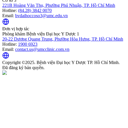
Cơ sở 3
221B Hoàng Văn Thụ, Phường Phú Nhuận, TP. Hồ Chí Minh
Hotline:
(84.28) 3842 0070
Email:
bvdaihoccoso3@umc.edu.vn
Đơn vị hợp tác
Phòng khám Bệnh viện Đại học Y Dược 1
20-22 Dương Quang Trung, Phường Hòa Hưng, TP. Hồ Chí Minh
Hotline:
1900 6923
Email:
contact.us@umcclinic.com.vn
Copyright ©2025. Bệnh viện Đại học Y Dược TP. Hồ Chí Minh.
Đã đăng ký bản quyền.