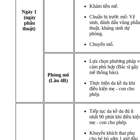
Khám tiền mê.
Ngày 1
Chuẩn bị trước mổ: Vệ
(ngày
sinh, đánh dấu vùng phẫ
phẫu
thuật, kháng sinh dự
thuật)
phòng.
Chuyển mổ.
Lựa chọn phương pháp v
cảm phù hợp (Bác sĩ gây
mê thông báo).
Phòng mổ
(Lầu 4B)
Thực hiện da kề da khi
điều kiện mẹ - con cho
phép.
Tiếp tục da kề da đủ ít
nhất 90 phút khi điều kiệ
mẹ - con cho phép.
Khuyến khích thai phụ
cho bé bú sớm 1 giờ đầu