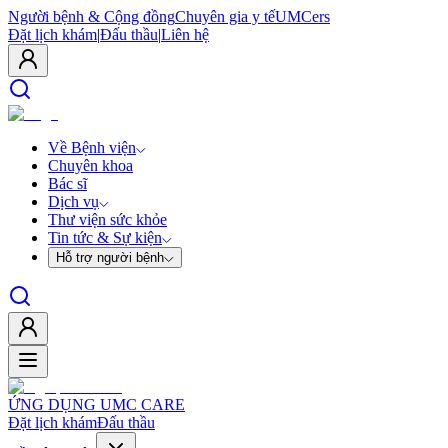
Người bệnh & Cộng đồng
Chuyên gia y tế
UMCers
Đặt lịch khám
|
Đấu thầu
|
Liên hệ
Về Bệnh viện
Chuyên khoa
Bác sĩ
Dịch vụ
Thư viện sức khỏe
Tin tức & Sự kiện
Hỗ trợ người bệnh
ỨNG DỤNG UMC CARE
Đặt lịch khám
Đấu thầu