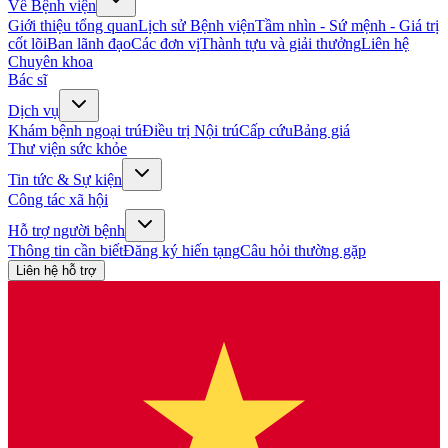
Về Bệnh viện
Giới thiệu tổng quan
Lịch sử Bệnh viện
Tầm nhìn - Sứ mệnh - Giá trị
cốt lõi
Ban lãnh đạo
Các đơn vị
Thành tựu và giải thưởng
Liên hệ
Chuyên khoa
Bác sĩ
Dịch vụ
Khám bệnh ngoại trú
Điều trị Nội trú
Cấp cứu
Bảng giá
Thư viện sức khỏe
Tin tức & Sự kiện
Công tác xã hội
Hỗ trợ người bệnh
Thông tin cần biết
Đăng ký hiến tạng
Câu hỏi thường gặp
Liên hệ hỗ trợ