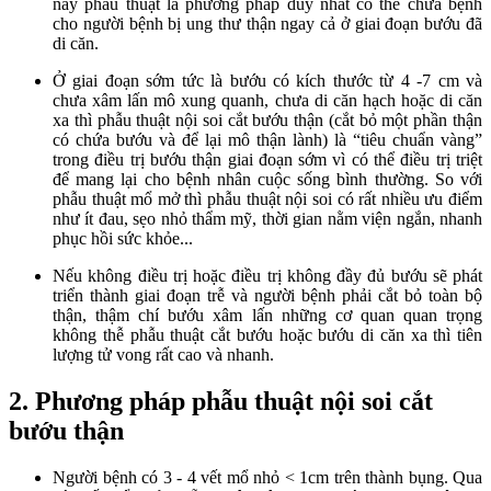
nay phẫu thuật là phương pháp duy nhất có thể chữa bệnh
cho người bệnh bị ung thư thận ngay cả ở giai đoạn bướu đã
di căn.
Ở giai đoạn sớm tức là bướu có kích thước từ 4 -7 cm và
chưa xâm lấn mô xung quanh, chưa di căn hạch hoặc di căn
xa thì phẫu thuật nội soi cắt bướu thận (cắt bỏ một phần thận
có chứa bướu và để lại mô thận lành) là “tiêu chuẩn vàng”
trong điều trị bướu thận giai đoạn sớm vì có thể điều trị triệt
để mang lại cho bệnh nhân cuộc sống bình thường. So với
phẫu thuật mổ mở thì phẫu thuật nội soi có rất nhiều ưu điểm
như ít đau, sẹo nhỏ thẩm mỹ, thời gian nằm viện ngắn, nhanh
phục hồi sức khỏe...
Nếu không điều trị hoặc điều trị không đầy đủ bướu sẽ phát
triển thành giai đoạn trễ và người bệnh phải cắt bỏ toàn bộ
thận, thậm chí bướu xâm lấn những cơ quan quan trọng
không thễ phẫu thuật cắt bướu hoặc bướu di căn xa thì tiên
lượng tử vong rất cao và nhanh.
2. Phương pháp phẫu thuật nội soi cắt
bướu thận
Người bệnh có 3 - 4 vết mổ nhỏ < 1cm trên thành bụng. Qua