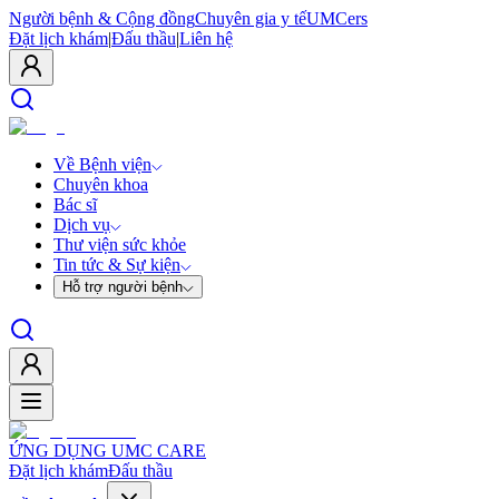
Người bệnh & Cộng đồng
Chuyên gia y tế
UMCers
Đặt lịch khám
|
Đấu thầu
|
Liên hệ
Về Bệnh viện
Chuyên khoa
Bác sĩ
Dịch vụ
Thư viện sức khỏe
Tin tức & Sự kiện
Hỗ trợ người bệnh
ỨNG DỤNG UMC CARE
Đặt lịch khám
Đấu thầu