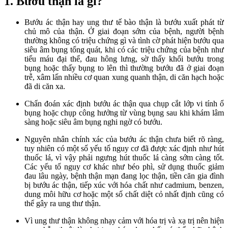
1. Bướu thận là gì?
Bướu ác thận hay ung thư tế bào thận là bướu xuất phát từ
chủ mô của thận. Ở giai đoạn sớm của bệnh, người bệnh
thường không có triệu chứng gì và tình cờ phát hiện bướu qua
siêu âm bụng tổng quát, khi có các triệu chứng của bệnh như
tiểu máu đại thể, đau hông lưng, sờ thấy khối bướu trong
bụng hoặc thấy bụng to lên thì thường bướu đã ở giai đoạn
trễ, xâm lấn nhiều cơ quan xung quanh thận, di căn hạch hoặc
đã di căn xa.
Chẩn đoán xác định bướu ác thận qua chụp cắt lớp vi tính ổ
bụng hoặc chụp công hưởng từ vùng bụng sau khi khám lâm
sàng hoặc siêu âm bụng nghi ngờ có bướu.
Nguyên nhân chính xác của bướu ác thận chưa biết rõ ràng,
tuy nhiên có một số yếu tố nguy cơ đã được xác định như hút
thuốc lá, vì vậy phải ngưng hút thuốc lá càng sớm càng tốt.
Các yếu tố nguy cơ khác như béo phì, sử dụng thuốc giảm
đau lâu ngày, bệnh thận mạn đang lọc thận, tiền căn gia đình
bị bướu ác thận, tiếp xúc với hóa chất như cadmium, benzen,
dung môi hữu cơ hoặc một số chất diệt cỏ nhất định cũng có
thể gây ra ung thư thận.
Vì ung thư thận không nhạy cảm với hóa trị và xạ trị nên hiện