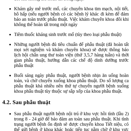
Khám gây mê trước mổ, các chuyên khoa tim mạch, nội tiết,
hô hấp (nếu người bệnh có các bệnh lý khác đi kèm để đảm
bảo an toàn trước phẫu thuật. Việc khám chuyên khoa đôi khi
không thể hoàn tất trong một ngày
Tiêm thuốc kháng sinh trước mổ (tùy theo loại phẫu thuật)
Những người bệnh đủ tiêu chuẩn để phẫu thuật (đã hoàn tất
mọi xét nghiệm và khám chuyên khoa) sẽ được thông báo
lịch hội chẩn ung thư toàn viện (thứ 3,5,7 hàng tuần) và thời
gian phẫu thuật, hướng dẫn các chế độ dinh dưỡng trước
phẫu thuật
Buổi sáng ngày phẫu thuật, người bệnh nhịn ăn uống hoàn
toàn, và chờ chuyển xuống khoa phẫu thuật. Do số lượng ca
phẫu thuật khá nhiều nên thứ tự chuyển người bệnh xuống
khoa phẫu thuật tùy thuộc sự sắp xếp của khoa phẫu thuật.
4.2. Sau phẫu thuật
Sau phẫu thuật người bệnh nội trú ở khu vực hồi tỉnh (lầu 2)
trong 8 - 24 giờ để bảo đảm an toàn sau phẫu thuật. Khi tình
trạng người bệnh ổn định sẽ được chuyển khoa Tiết niệu, có
thể gửi bệnh ở khoa khác hoặc tiếp tục nằm chờ ở khu vực