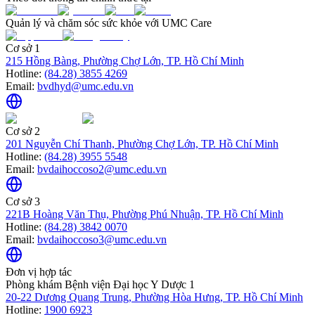
Quản lý và chăm sóc sức khỏe với UMC Care
Cơ sở 1
215 Hồng Bàng, Phường Chợ Lớn, TP. Hồ Chí Minh
Hotline:
(84.28) 3855 4269
Email:
bvdhyd@umc.edu.vn
Cơ sở 2
201 Nguyễn Chí Thanh, Phường Chợ Lớn, TP. Hồ Chí Minh
Hotline:
(84.28) 3955 5548
Email:
bvdaihoccoso2@umc.edu.vn
Cơ sở 3
221B Hoàng Văn Thụ, Phường Phú Nhuận, TP. Hồ Chí Minh
Hotline:
(84.28) 3842 0070
Email:
bvdaihoccoso3@umc.edu.vn
Đơn vị hợp tác
Phòng khám Bệnh viện Đại học Y Dược 1
20-22 Dương Quang Trung, Phường Hòa Hưng, TP. Hồ Chí Minh
Hotline:
1900 6923