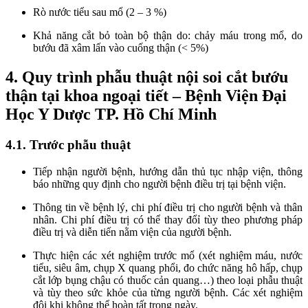
Rò nước tiểu sau mổ (2 – 3 %)
Khả năng cắt bỏ toàn bộ thận do: chảy máu trong mổ, do
bướu đã xâm lấn vào cuống thận (< 5%)
4. Quy trình phẫu thuật nội soi cắt bướu
thận tại khoa ngoại tiết – Bệnh Viện Đại
Học Y Dược TP. Hồ Chí Minh
4.1. Trước phẫu thuật
Tiếp nhận người bệnh, hướng dẫn thủ tục nhập viện, thông
báo những quy định cho người bệnh điều trị tại bệnh viện.
Thông tin về bệnh lý, chi phí điều trị cho người bệnh và thân
nhân. Chi phí điều trị có thể thay đổỉ tùy theo phương pháp
điều trị và diễn tiến nằm viện của người bệnh.
Thực hiện các xét nghiệm trước mổ (xét nghiệm máu, nước
tiểu, siêu âm, chụp X quang phổi, đo chức năng hô hấp, chụp
cắt lớp bụng chậu có thuốc cản quang…) theo loại phẫu thuật
và tùy theo sức khỏe của từng người bệnh. Các xét nghiệm
đôi khi không thể hoàn tất trong ngày.