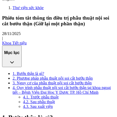
Thư viện sức khỏe
Phiếu tóm tắt thông tin điều trị phẫu thuật nội soi
cắt bướu thận (Giữ lại một phần thận)
28/11/2025
|
Khoa Tiết niệu
Mục lục
1. Bướu thận là gì?
2. Phương pháp phẫu thuật nội soi cắt bướu thận
3. Nguy cơ của phẫu thuật nội soi cắt bướu thận
4. Quy trình phẫu thuật nội soi cắt bướu thận tại khoa ngoại
tiết – Bệnh Viện Đại Học Y Dược TP. Hồ Chí Minh
4.1. Trước phẫu thuật
4.2. Sau phẫu thuật
4.3. Sau xuất viện