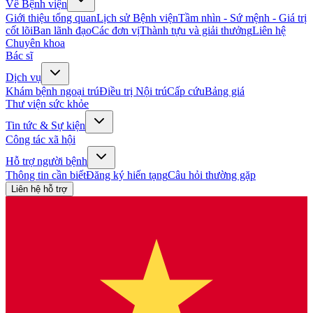
Về Bệnh viện
Giới thiệu tổng quan
Lịch sử Bệnh viện
Tầm nhìn - Sứ mệnh - Giá trị
cốt lõi
Ban lãnh đạo
Các đơn vị
Thành tựu và giải thưởng
Liên hệ
Chuyên khoa
Bác sĩ
Dịch vụ
Khám bệnh ngoại trú
Điều trị Nội trú
Cấp cứu
Bảng giá
Thư viện sức khỏe
Tin tức & Sự kiện
Công tác xã hội
Hỗ trợ người bệnh
Thông tin cần biết
Đăng ký hiến tạng
Câu hỏi thường gặp
Liên hệ hỗ trợ