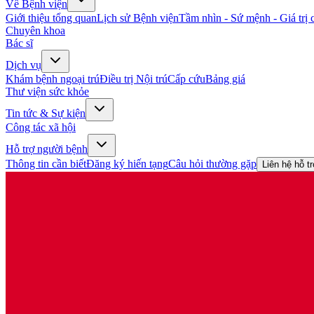
Về Bệnh viện
Giới thiệu tổng quan
Lịch sử Bệnh viện
Tầm nhìn - Sứ mệnh - Giá trị c
Chuyên khoa
Bác sĩ
Dịch vụ
Khám bệnh ngoại trú
Điều trị Nội trú
Cấp cứu
Bảng giá
Thư viện sức khỏe
Tin tức & Sự kiện
Công tác xã hội
Hỗ trợ người bệnh
Thông tin cần biết
Đăng ký hiến tạng
Câu hỏi thường gặp
Liên hệ hỗ t