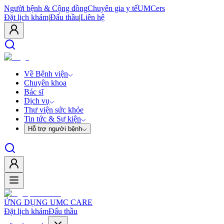
Người bệnh & Cộng đồng
Chuyên gia y tế
UMCers
Đặt lịch khám
|
Đấu thầu
|
Liên hệ
Về Bệnh viện
Chuyên khoa
Bác sĩ
Dịch vụ
Thư viện sức khỏe
Tin tức & Sự kiện
Hỗ trợ người bệnh
ỨNG DỤNG UMC CARE
Đặt lịch khám
Đấu thầu