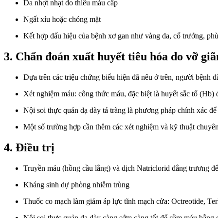
Da nhợt nhạt do thiếu máu cấp
Ngất xỉu hoặc chóng mặt
Kết hợp dấu hiệu của bệnh xơ gan như vàng da, cổ trướng, p
3. Chẩn đoán xuất huyết tiêu hóa do vỡ gi
Dựa trên các triệu chứng biểu hiện đã nêu ở trên, người bệnh đã
Xét nghiệm máu: công thức máu, đặc biệt là huyết sắc tố (Hb) 
Nội soi thực quản dạ dày tá tràng là phương pháp chính xác để
Một số trường hợp cần thêm các xét nghiệm và kỹ thuật chuyên
4. Điều trị
Truyền máu (hồng cầu lắng) và dịch Natriclorid đẳng trương để 
Kháng sinh dự phòng nhiễm trùng
Thuốc co mạch làm giảm áp lực tĩnh mạch cửa: Octreotide, Terl
Nội soi thực quản dạ dày càng sớm càng tốt để cầm máu bằng cá