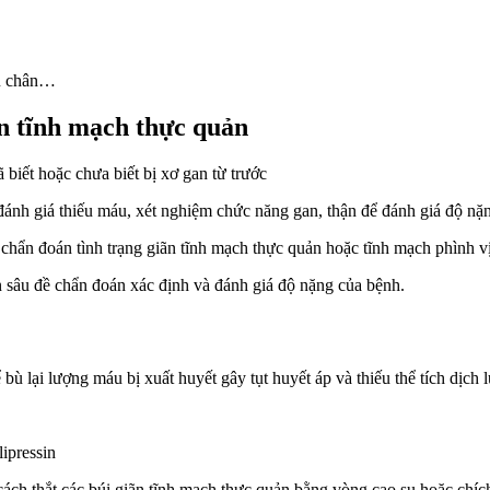
hù chân…
ãn tĩnh mạch thực quản
 biết hoặc chưa biết bị xơ gan từ trước
đánh giá thiếu máu, xét nghiệm chức năng gan, thận để đánh giá độ nặ
 chẩn đoán tình trạng giãn tĩnh mạch thực quản hoặc tĩnh mạch phình v
 sâu đề chẩn đoán xác định và đánh giá độ nặng của bệnh.
bù lại lượng máu bị xuất huyết gây tụt huyết áp và thiếu thể tích dịch 
ipressin
ch thắt các búi giãn tĩnh mạch thực quản bằng vòng cao su hoặc chích 