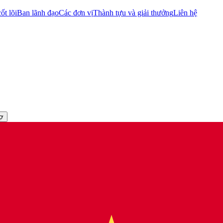
ốt lõi
Ban lãnh đạo
Các đơn vị
Thành tựu và giải thưởng
Liên hệ
rợ