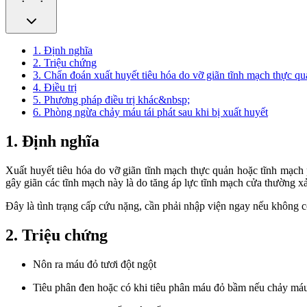
1. Định nghĩa
2. Triệu chứng
3. Chẩn đoán xuất huyết tiêu hóa do vỡ giãn tĩnh mạch thực qu
4. Điều trị
5. Phương pháp điều trị khác&nbsp;
6. Phòng ngừa chảy máu tái phát sau khi bị xuất huyết
1. Định nghĩa
Xuất huyết tiêu hóa do vỡ giãn tĩnh mạch thực quản hoặc tĩnh mạch 
gây giãn các tĩnh mạch này là do tăng áp lực tĩnh mạch cửa thường xả
Đây là tình trạng cấp cứu nặng, cần phải nhập viện ngay nếu không có
2. Triệu chứng
Nôn ra máu đỏ tươi đột ngột
Tiêu phân đen hoặc có khi tiêu phân máu đỏ bầm nếu chảy má