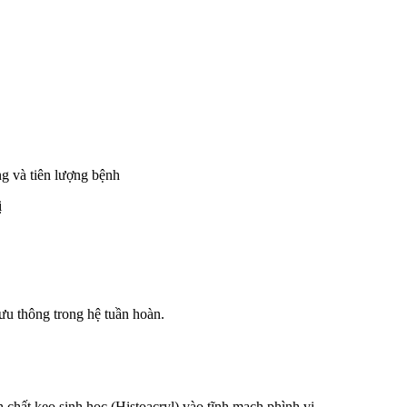
ng và tiên lượng bệnh
ị
lưu thông trong hệ tuần hoàn.
chất keo sinh học (Histoacryl) vào tĩnh mạch phình vị.