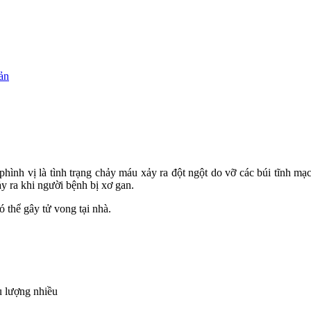
ản
phình vị là tình trạng chảy máu xảy ra đột ngột do vỡ các búi tĩnh m
y ra khi người bệnh bị xơ gan.
 thể gây tử vong tại nhà.
u lượng nhiều