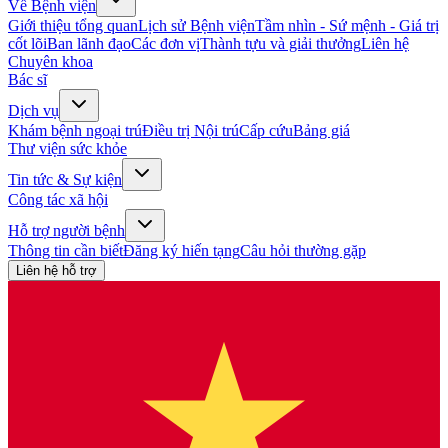
Về Bệnh viện
Giới thiệu tổng quan
Lịch sử Bệnh viện
Tầm nhìn - Sứ mệnh - Giá trị
cốt lõi
Ban lãnh đạo
Các đơn vị
Thành tựu và giải thưởng
Liên hệ
Chuyên khoa
Bác sĩ
Dịch vụ
Khám bệnh ngoại trú
Điều trị Nội trú
Cấp cứu
Bảng giá
Thư viện sức khỏe
Tin tức & Sự kiện
Công tác xã hội
Hỗ trợ người bệnh
Thông tin cần biết
Đăng ký hiến tạng
Câu hỏi thường gặp
Liên hệ hỗ trợ