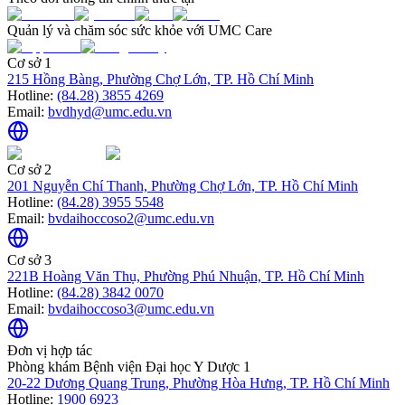
Quản lý và chăm sóc sức khỏe với UMC Care
Cơ sở 1
215 Hồng Bàng, Phường Chợ Lớn, TP. Hồ Chí Minh
Hotline:
(84.28) 3855 4269
Email:
bvdhyd@umc.edu.vn
Cơ sở 2
201 Nguyễn Chí Thanh, Phường Chợ Lớn, TP. Hồ Chí Minh
Hotline:
(84.28) 3955 5548
Email:
bvdaihoccoso2@umc.edu.vn
Cơ sở 3
221B Hoàng Văn Thụ, Phường Phú Nhuận, TP. Hồ Chí Minh
Hotline:
(84.28) 3842 0070
Email:
bvdaihoccoso3@umc.edu.vn
Đơn vị hợp tác
Phòng khám Bệnh viện Đại học Y Dược 1
20-22 Dương Quang Trung, Phường Hòa Hưng, TP. Hồ Chí Minh
Hotline:
1900 6923