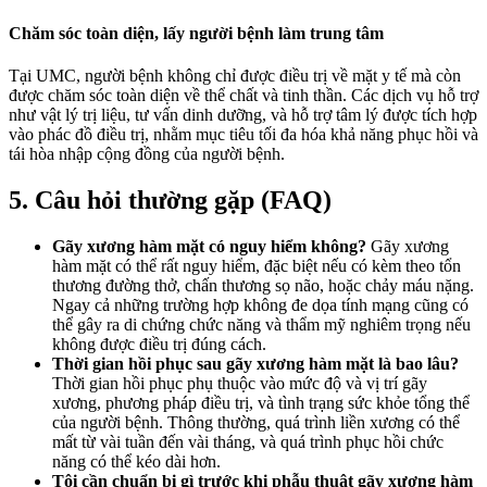
Chăm sóc toàn diện, lấy người bệnh làm trung tâm
Tại UMC, người bệnh không chỉ được điều trị về mặt y tế mà còn
được chăm sóc toàn diện về thể chất và tinh thần. Các dịch vụ hỗ trợ
như vật lý trị liệu, tư vấn dinh dưỡng, và hỗ trợ tâm lý được tích hợp
vào phác đồ điều trị, nhằm mục tiêu tối đa hóa khả năng phục hồi và
tái hòa nhập cộng đồng của người bệnh.
5. Câu hỏi thường gặp (FAQ)
Gãy xương hàm mặt có nguy hiểm không?
Gãy xương
hàm mặt có thể rất nguy hiểm, đặc biệt nếu có kèm theo tổn
thương đường thở, chấn thương sọ não, hoặc chảy máu nặng.
Ngay cả những trường hợp không đe dọa tính mạng cũng có
thể gây ra di chứng chức năng và thẩm mỹ nghiêm trọng nếu
không được điều trị đúng cách.
Thời gian hồi phục sau gãy xương hàm mặt là bao lâu?
Thời gian hồi phục phụ thuộc vào mức độ và vị trí gãy
xương, phương pháp điều trị, và tình trạng sức khỏe tổng thể
của người bệnh. Thông thường, quá trình liền xương có thể
mất từ vài tuần đến vài tháng, và quá trình phục hồi chức
năng có thể kéo dài hơn.
Tôi cần chuẩn bị gì trước khi phẫu thuật gãy xương hàm