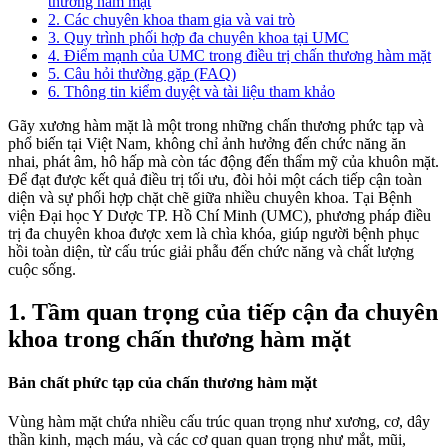
thương hàm mặt
2. Các chuyên khoa tham gia và vai trò
3. Quy trình phối hợp đa chuyên khoa tại UMC
4. Điểm mạnh của UMC trong điều trị chấn thương hàm mặt
5. Câu hỏi thường gặp (FAQ)
6. Thông tin kiểm duyệt và tài liệu tham khảo
Gãy xương hàm mặt là một trong những chấn thương phức tạp và
phổ biến tại Việt Nam, không chỉ ảnh hưởng đến chức năng ăn
nhai, phát âm, hô hấp mà còn tác động đến thẩm mỹ của khuôn mặt.
Để đạt được kết quả điều trị tối ưu, đòi hỏi một cách tiếp cận toàn
diện và sự phối hợp chặt chẽ giữa nhiều chuyên khoa. Tại Bệnh
viện Đại học Y Dược TP. Hồ Chí Minh (UMC), phương pháp điều
trị đa chuyên khoa được xem là chìa khóa, giúp người bệnh phục
hồi toàn diện, từ cấu trúc giải phẫu đến chức năng và chất lượng
cuộc sống.
1. Tầm quan trọng của tiếp cận đa chuyên
khoa trong chấn thương hàm mặt
Bản chất phức tạp của chấn thương hàm mặt
Vùng hàm mặt chứa nhiều cấu trúc quan trọng như xương, cơ, dây
thần kinh, mạch máu, và các cơ quan quan trọng như mắt, mũi,