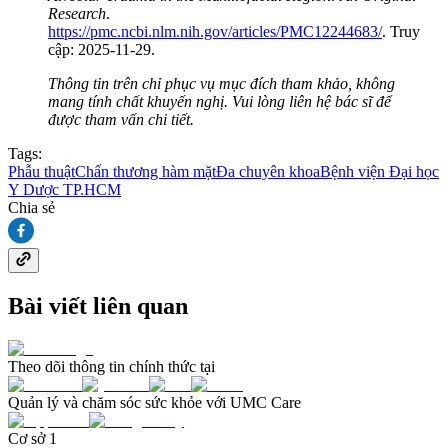
Research
.
https://pmc.ncbi.nlm.nih.gov/articles/PMC12244683/
. Truy
cập: 2025-11-29.
Thông tin trên chỉ phục vụ mục đích tham khảo, không
mang tính chất khuyến nghị. Vui lòng liên hệ bác sĩ để
được tham vấn chi tiết.
Tags:
Phẫu thuật
Chấn thương hàm mặt
Đa chuyên khoa
Bệnh viện Đại học
Y Dược TP.HCM
Chia sẻ
Bài viết liên quan
Theo dõi thông tin chính thức tại
Quản lý và chăm sóc sức khỏe với UMC Care
Cơ sở 1