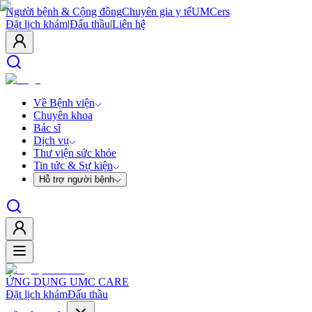
Người bệnh & Cộng đồng
Chuyên gia y tế
UMCers
Đặt lịch khám
|
Đấu thầu
|
Liên hệ
Về Bệnh viện
Chuyên khoa
Bác sĩ
Dịch vụ
Thư viện sức khỏe
Tin tức & Sự kiện
Hỗ trợ người bệnh
ỨNG DỤNG UMC CARE
Đặt lịch khám
Đấu thầu