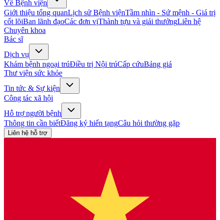
Về Bệnh viện
Giới thiệu tổng quan
Lịch sử Bệnh viện
Tầm nhìn - Sứ mệnh - Giá trị
cốt lõi
Ban lãnh đạo
Các đơn vị
Thành tựu và giải thưởng
Liên hệ
Chuyên khoa
Bác sĩ
Dịch vụ
Khám bệnh ngoại trú
Điều trị Nội trú
Cấp cứu
Bảng giá
Thư viện sức khỏe
Tin tức & Sự kiện
Công tác xã hội
Hỗ trợ người bệnh
Thông tin cần biết
Đăng ký hiến tạng
Câu hỏi thường gặp
Liên hệ hỗ trợ