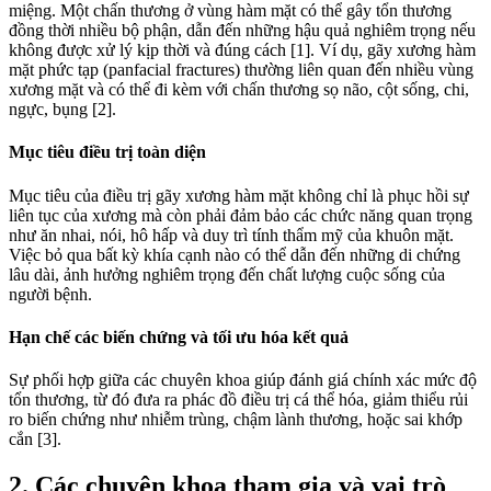
miệng. Một chấn thương ở vùng hàm mặt có thể gây tổn thương
đồng thời nhiều bộ phận, dẫn đến những hậu quả nghiêm trọng nếu
không được xử lý kịp thời và đúng cách [1]. Ví dụ, gãy xương hàm
mặt phức tạp (panfacial fractures) thường liên quan đến nhiều vùng
xương mặt và có thể đi kèm với chấn thương sọ não, cột sống, chi,
ngực, bụng [2].
Mục tiêu điều trị toàn diện
Mục tiêu của điều trị gãy xương hàm mặt không chỉ là phục hồi sự
liên tục của xương mà còn phải đảm bảo các chức năng quan trọng
như ăn nhai, nói, hô hấp và duy trì tính thẩm mỹ của khuôn mặt.
Việc bỏ qua bất kỳ khía cạnh nào có thể dẫn đến những di chứng
lâu dài, ảnh hưởng nghiêm trọng đến chất lượng cuộc sống của
người bệnh.
Hạn chế các biến chứng và tối ưu hóa kết quả
Sự phối hợp giữa các chuyên khoa giúp đánh giá chính xác mức độ
tổn thương, từ đó đưa ra phác đồ điều trị cá thể hóa, giảm thiểu rủi
ro biến chứng như nhiễm trùng, chậm lành thương, hoặc sai khớp
cắn [3].
2. Các chuyên khoa tham gia và vai trò