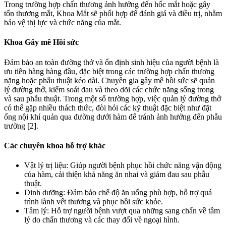
Trong trường hợp chấn thương ảnh hưởng đến hốc mắt hoặc gây
tổn thương mắt, Khoa Mắt sẽ phối hợp để đánh giá và điều trị, nhằm
bảo vệ thị lực và chức năng của mắt.
Khoa Gây mê Hồi sức
Đảm bảo an toàn đường thở và ổn định sinh hiệu của người bệnh là
ưu tiên hàng hàng đầu, đặc biệt trong các trường hợp chấn thương
nặng hoặc phẫu thuật kéo dài. Chuyên gia gây mê hồi sức sẽ quản
lý đường thở, kiểm soát đau và theo dõi các chức năng sống trong
và sau phẫu thuật. Trong một số trường hợp, việc quản lý đường thở
có thể gặp nhiều thách thức, đòi hỏi các kỹ thuật đặc biệt như đặt
ống nội khí quản qua đường dưới hàm để tránh ảnh hưởng đến phẫu
trường [2].
Các chuyên khoa hỗ trợ khác
Vật lý trị liệu: Giúp người bệnh phục hồi chức năng vận động
của hàm, cải thiện khả năng ăn nhai và giảm đau sau phẫu
thuật.
Dinh dưỡng: Đảm bảo chế độ ăn uống phù hợp, hỗ trợ quá
trình lành vết thương và phục hồi sức khỏe.
Tâm lý: Hỗ trợ người bệnh vượt qua những sang chấn về tâm
lý do chấn thương và các thay đổi về ngoại hình.