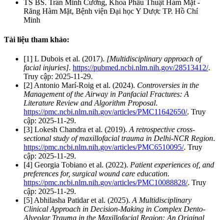
TS BS. Trần Minh Cường, Khoa Phẫu Thuật Hàm Mặt -
Răng Hàm Mặt, Bệnh viện Đại học Y Dược TP. Hồ Chí
Minh
Tài liệu tham khảo:
[1] L Dubois et al. (2017).
[Multidisciplinary approach of
facial injuries]
.
https://pubmed.ncbi.nlm.nih.gov/28513412/
.
Truy cập: 2025-11-29.
[2] Antonio Marí-Roig et al. (2024).
Controversies in the
Management of the Airway in Panfacial Fractures: A
Literature Review and Algorithm Proposal
.
https://pmc.ncbi.nlm.nih.gov/articles/PMC11642650/
. Truy
cập: 2025-11-29.
[3] Lokesh Chandra et al. (2019).
A retrospective cross-
sectional study of maxillofacial trauma in Delhi-NCR Region
.
https://pmc.ncbi.nlm.nih.gov/articles/PMC6510095/
. Truy
cập: 2025-11-29.
[4] Georgia Tobiano et al. (2022).
Patient experiences of, and
preferences for, surgical wound care education
.
https://pmc.ncbi.nlm.nih.gov/articles/PMC10088828/
. Truy
cập: 2025-11-29.
[5] Abhilasha Patidar et al. (2025).
A Multidisciplinary
Clinical Approach in Decision-Making in Complex Dento-
Alveolar Trauma in the Maxillofacial Region: An Original