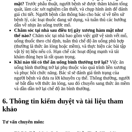
mặt?
Trước phẫu thuật, người bệnh sẽ được thăm khám tổng
quát, làm các xét nghiệm cần thiết, và chụp hình ảnh để đánh
giá chi tiết. Người bệnh cần thông báo cho bác sĩ về tiền sử
bệnh lý, các loại thuốc đang sử dụng, và tuân thủ các hướng
dẫn về nhịn ăn uống trước mổ.
Chăm sóc tại nhà sau điều trị gãy xương hàm mặt như
thế nào?
Chăm sóc tại nhà bao gồm việc giữ vệ sinh vết mổ,
uống thuốc theo chỉ định, tuân thủ chế độ ăn uống phù hợp
(thường là thức ăn lỏng hoặc mềm), và thực hiện các bài tập
vật lý trị liệu nếu có. Hạn chế các hoạt động mạnh và tái
khám đúng hẹn là rất quan trọng.
Khi nào tôi có thể ăn uống bình thường trở lại?
Việc ăn
uống bình thường trở lại phụ thuộc vào quá trình liền xương
và phục hồi chức năng. Bác sĩ sẽ đánh giá tình trạng của
người bệnh và đưa ra lời khuyên cụ thể. Thông thường, người
sẽ bắt đầu với thức ăn lỏng, sau đó chuyển sang thức ăn mềm
và dần dần trở lại chế độ ăn bình thường.
6. Thông tin kiểm duyệt và tài liệu tham
khảo
Tư vấn chuyên môn: