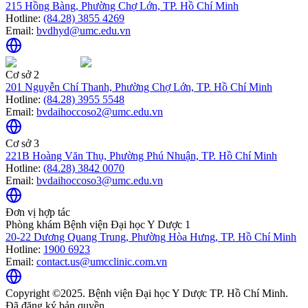
215 Hồng Bàng, Phường Chợ Lớn, TP. Hồ Chí Minh
Hotline:
(84.28) 3855 4269
Email:
bvdhyd@umc.edu.vn
Cơ sở 2
201 Nguyễn Chí Thanh, Phường Chợ Lớn, TP. Hồ Chí Minh
Hotline:
(84.28) 3955 5548
Email:
bvdaihoccoso2@umc.edu.vn
Cơ sở 3
221B Hoàng Văn Thụ, Phường Phú Nhuận, TP. Hồ Chí Minh
Hotline:
(84.28) 3842 0070
Email:
bvdaihoccoso3@umc.edu.vn
Đơn vị hợp tác
Phòng khám Bệnh viện Đại học Y Dược 1
20-22 Dương Quang Trung, Phường Hòa Hưng, TP. Hồ Chí Minh
Hotline:
1900 6923
Email:
contact.us@umcclinic.com.vn
Copyright ©2025. Bệnh viện Đại học Y Dược TP. Hồ Chí Minh.
Đã đăng ký bản quyền.