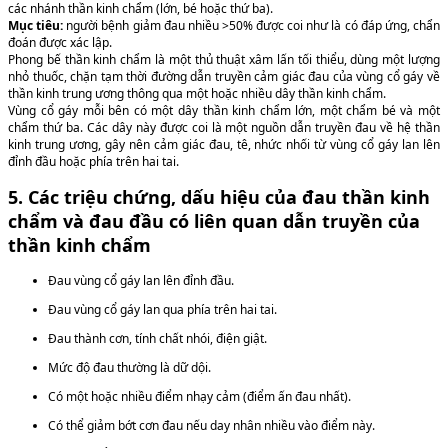
các nhánh thần kinh chẩm (lớn, bé hoặc thứ ba).
Mục tiêu:
người bệnh giảm đau nhiều >50% được coi như là có đáp ứng, chẩn
đoán được xác lập.
Phong bế thần kinh chẩm là một thủ thuật xâm lấn tối thiểu, dùng một lượng
nhỏ thuốc, chặn tạm thời đường dẫn truyền cảm giác đau của vùng cổ gáy về
thần kinh trung ương thông qua một hoặc nhiều dây thần kinh chẩm.
Vùng cổ gáy mỗi bên có một dây thần kinh chẩm lớn, một chẩm bé và một
chẩm thứ ba. Các dây này được coi là một nguồn dẫn truyền đau về hệ thần
kinh trung ương, gây nên cảm giác đau, tê, nhức nhối từ vùng cổ gáy lan lên
đỉnh đầu hoặc phía trên hai tai.
5. Các triệu chứng, dấu hiệu của đau thần kinh
chẩm và đau đầu có liên quan dẫn truyền của
thần kinh chẩm
Đau vùng cổ gáy lan lên đỉnh đầu
.
Đau vùng cổ gáy lan qua phía trên hai tai
.
Đau thành cơn, tính chất nhói, điện giật.
Mức độ đau thường là dữ dội.
Có một hoặc nhiều điểm nhạy cảm (điểm ấn đau nhất).
Có thể giảm bớt cơn đau nếu day nhân nhiều vào điểm này.