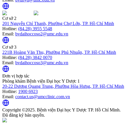
Cơ sở 2
201 Nguyễn Chí Thanh, Phường Chợ Lớn, TP. Hồ Chí Minh
Hotline:
(84.28) 3955 5548
Email:
bvdaihoccoso2@umc.edu.vn
Cơ sở 3
221B Hoàng Văn Thụ, Phường Phú Nhuận, TP. Hồ Chí Minh
Hotline:
(84.28) 3842 0070
Email:
bvdaihoccoso3@umc.edu.vn
Đơn vị hợp tác
Phòng khám Bệnh viện Đại học Y Dược 1
20-22 Dương Quang Trung, Phường Hòa Hưng, TP. Hồ Chí Minh
Hotline:
1900 6923
Email:
contact.us@umcclinic.com.vn
Copyright ©2025. Bệnh viện Đại học Y Dược TP. Hồ Chí Minh.
Đã đăng ký bản quyền.