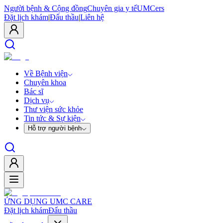
Người bệnh & Cộng đồng
Chuyên gia y tế
UMCers
Đặt lịch khám
|
Đấu thầu
|
Liên hệ
Về Bệnh viện
Chuyên khoa
Bác sĩ
Dịch vụ
Thư viện sức khỏe
Tin tức & Sự kiện
Hỗ trợ người bệnh
ỨNG DỤNG UMC CARE
Đặt lịch khám
Đấu thầu