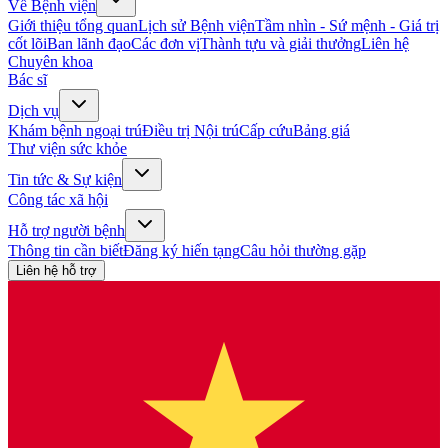
Về Bệnh viện
Giới thiệu tổng quan
Lịch sử Bệnh viện
Tầm nhìn - Sứ mệnh - Giá trị
cốt lõi
Ban lãnh đạo
Các đơn vị
Thành tựu và giải thưởng
Liên hệ
Chuyên khoa
Bác sĩ
Dịch vụ
Khám bệnh ngoại trú
Điều trị Nội trú
Cấp cứu
Bảng giá
Thư viện sức khỏe
Tin tức & Sự kiện
Công tác xã hội
Hỗ trợ người bệnh
Thông tin cần biết
Đăng ký hiến tạng
Câu hỏi thường gặp
Liên hệ hỗ trợ