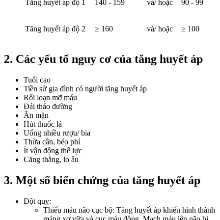
Tăng huyết áp độ 1
140 - 159
và/ hoặc
90 - 99
Tăng huyết áp độ 2
≥ 160
và/ hoặc
≥ 100
2. Các yếu tố nguy cơ của tăng huyết áp
Tuổi cao
Tiền sử gia đình có người tăng huyết áp
Rối loạn mỡ máu
Đái tháo đường
Ăn mặn
Hút thuốc lá
Uống nhiều rượu/ bia
Thừa cân, béo phí
Ít vận động thể lực
Căng thẳng, lo âu
3. Một số biến chứng của tăng huyết áp
Đột quỵ:
Thiếu máu não cục bộ: Tăng huyết áp khiến hình thành
mảng xơ vữa và cục máu đông. Mạch máu lên não bị