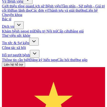
Về Bệnh viện
Giới thiệu tổng quan
Lịch sử Bệnh viện
Tầm nhìn - Sứ mệnh - Giá trị
cốt lõi
Ban lãnh đạo
Các đơn vị
Thành tựu và giải thưởng
Liên hệ
Chuyên khoa
Bác sĩ
Dịch vụ
Khám bệnh ngoại trú
Điều trị Nội trú
Cấp cứu
Bảng giá
Thư viện sức khỏe
Tin tức & Sự kiện
Công tác xã hội
Hỗ trợ người bệnh
Thông tin cần biết
Đăng ký hiến tạng
Câu hỏi thường gặp
Liên hệ hỗ trợ