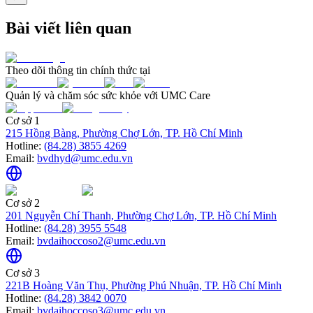
Bài viết liên quan
Theo dõi thông tin chính thức tại
Quản lý và chăm sóc sức khỏe với UMC Care
Cơ sở 1
215 Hồng Bàng, Phường Chợ Lớn, TP. Hồ Chí Minh
Hotline:
(84.28) 3855 4269
Email:
bvdhyd@umc.edu.vn
Cơ sở 2
201 Nguyễn Chí Thanh, Phường Chợ Lớn, TP. Hồ Chí Minh
Hotline:
(84.28) 3955 5548
Email:
bvdaihoccoso2@umc.edu.vn
Cơ sở 3
221B Hoàng Văn Thụ, Phường Phú Nhuận, TP. Hồ Chí Minh
Hotline:
(84.28) 3842 0070
Email:
bvdaihoccoso3@umc.edu.vn