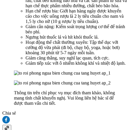
rau, chất béo không bão hòa và các sản phẩm từ sữa và
hạn chế thực phẩm nhiều đường, chất béo bão hòa.
Hạn chế rượu bia: Giới hạn hàng ngày được khuyến
cáo cho việc uống rượu là 2 ly tiêu chuẩn cho nam và
1,5 ly cho nữ (10 g rượu/ ly tiêu chuẩn).
Giảm cân nặng: Kiểm soát trọng lượng cơ thể để tránh
béo phì.
Ngưng hút thuốc lá và hít khói thuốc lá.
Hoạt động thể chất thường xuyên: Tập thể dục với
cường độ vừa phải (đi bộ, chạy bộ, yoga, hoặc bơi)
khoảng 30 phút từ 5-7 ngày mỗi tuần.
Giảm căng thẳng, suy nghĩ lạc quan, tích cực.
Giảm tiếp xúc với ô nhiễm không khí và nhiệt độ lạnh.
Thông tin trên chỉ phục vụ mục đích tham khảo, không
mang tính chất khuyến nghị. Vui lòng liên hệ bác sĩ để
được tham vấn chi tiết.
Chia sẻ