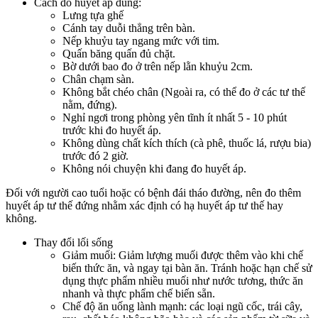
Cách đo huyết áp đúng:
Lưng tựa ghế
Cánh tay duỗi thẳng trên bàn.
Nếp khuỷu tay ngang mức với tim.
Quấn băng quấn đủ chặt.
Bờ dưới bao đo ở trên nếp lằn khuỷu 2cm.
Chân chạm sàn.
Không bắt chéo chân (Ngoài ra, có thể đo ở các tư thế
nằm, đứng).
Nghỉ ngơi trong phòng yên tĩnh ít nhất 5 - 10 phút
trước khi đo huyết áp.
Không dùng chất kích thích (cà phê, thuốc lá, rượu bia)
trước đó 2 giờ.
Không nói chuyện khi đang đo huyết áp.
Đối với người cao tuổi hoặc có bệnh đái tháo đường, nên đo thêm
huyết áp tư thế đứng nhằm xác định có hạ huyết áp tư thế hay
không.
Thay đổi lối sống
Giảm muối: Giảm lượng muối được thêm vào khi chế
biến thức ăn, và ngay tại bàn ăn. Tránh hoặc hạn chế sử
dụng thực phẩm nhiều muối như nước tương, thức ăn
nhanh và thực phẩm chế biến sẵn.
Chế độ ăn uống lành mạnh: các loại ngũ cốc, trái cây,