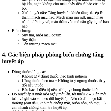
bịt kín, ngăn không cho máu chảy đến tế bào của não
bộ.
Xuất huyết não: Tăng huyết áp khiến tăng sức ép lên
thành mạch máu não. Mạch máu rạn nứt, mạch máu
não bị đứt hay vỡ, máu thấm vào mô não gây hại tế bào
não.
Biến chứng:
Suy tim, nhồi máu cơ tim
Suy thận
Tổn thương mạch máu
4. Các biện pháp phòng biến chứng tăng
huyết áp
Dùng thuốc đúng cách
Không tự ý dùng thuốc theo kinh nghiệm
Uống thuốc theo toa + Không tự ý ngưng thuốc, thay
đổi liều thuốc
Báo bác sĩ điều trị nếu sử dụng chung thuốc khác
Đo huyết áp ít nhất mỗi ngày một lần, tối thiểu 2 – 3 lần một
tuần và ghi vào sổ theo dõi huyết áp. Nếu có dấu hiệu bất
thường (đau đầu, khó thở, chóng mặt, buồn nôn, đỏ mặt,…)
cần nhanh chóng kiểm tra huyết áp.