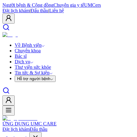
Người bệnh & Cộng đồng
Chuyên gia y tế
UMCers
Đặt lịch khám
|
Đấu thầu
|
Liên hệ
Về Bệnh viện
Chuyên khoa
Bác sĩ
Dịch vụ
Thư viện sức khỏe
Tin tức & Sự kiện
Hỗ trợ người bệnh
ỨNG DỤNG UMC CARE
Đặt lịch khám
Đấu thầu