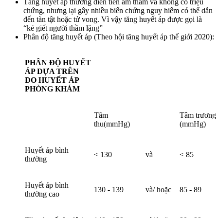
Tăng huyết áp thường diễn tiến âm thầm và không có triệu
chứng, nhưng lại gây nhiều biến chứng nguy hiểm có thể dẫn
đến tàn tật hoặc tử vong. Vì vậy tăng huyết áp được gọi là
“kẻ giết người thầm lặng”
Phân độ tăng huyết áp (Theo hội tăng huyết áp thế giới 2020):
PHÂN ĐỘ HUYẾT
ÁP
DỰA TRÊN
ĐO HUYẾT ÁP
PHÒNG KHÁM
Tâm
Tâm trương
thu(mmHg)
(mmHg)
Huyết áp bình
< 130
và
< 85
thường
Huyết áp bình
130 - 139
và/ hoặc
85 - 89
thường cao