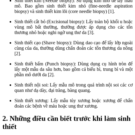
Sinh thiết kim (Needle biopsy): Sử dụng kim nhỏ để lấy mẫu
mô. Bao gồm sinh thiết kim nhỏ (fine-needle aspiration
biopsy) và sinh thiết kim lõi (core needle biopsy) [1].
Sinh thiết cắt bỏ (Excisional biopsy): Lấy toàn bộ khối u hoặc
vùng mô bất thường, thường được áp dụng cho các tổn
thương nhỏ hoặc nghi ngờ ung thư da [3].
Sinh thiết cạo (Shave biopsy): Dùng dao cạo để lấy lớp ngoài
cùng của da, thường dùng chẩn đoán các tổn thương da nông
[2].
Sinh thiết bấm (Punch biopsy): Dùng dụng cụ hình tròn để
lấy một mẫu da sâu hơn, bao gồm cả biểu bì, trung bì và một
phần mô dưới da [2].
Sinh thiết nội soi: Lấy mẫu mô trong quá trình nội soi các cơ
quan như dạ dày, đại tràng, bàng quang.
Sinh thiết xương: Lấy mẫu tủy xương hoặc xương để chẩn
đoán các bệnh về máu hoặc ung thư xương.
2. Những điều cần biết trước khi làm sinh
thiết