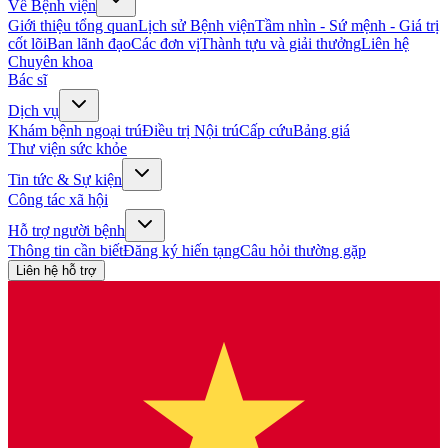
Về Bệnh viện
Giới thiệu tổng quan
Lịch sử Bệnh viện
Tầm nhìn - Sứ mệnh - Giá trị
cốt lõi
Ban lãnh đạo
Các đơn vị
Thành tựu và giải thưởng
Liên hệ
Chuyên khoa
Bác sĩ
Dịch vụ
Khám bệnh ngoại trú
Điều trị Nội trú
Cấp cứu
Bảng giá
Thư viện sức khỏe
Tin tức & Sự kiện
Công tác xã hội
Hỗ trợ người bệnh
Thông tin cần biết
Đăng ký hiến tạng
Câu hỏi thường gặp
Liên hệ hỗ trợ