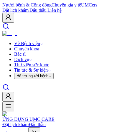
Người bệnh & Cộng đồng
Chuyên gia y tế
UMCers
Đặt lịch khám
|
Đấu thầu
|
Liên hệ
Về Bệnh viện
Chuyên khoa
Bác sĩ
Dịch vụ
Thư viện sức khỏe
Tin tức & Sự kiện
Hỗ trợ người bệnh
ỨNG DỤNG UMC CARE
Đặt lịch khám
Đấu thầu