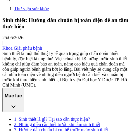
Thư viện sức khỏe
Sinh thiết: Hướng dẫn chuẩn bị toàn diện để an tâm
thực hiện
25/05/2026
|
Khoa Giải phẫu bệnh
Sinh thiết là một thủ thuật y tế quan trọng giúp chẩn đoán nhiều
bệnh lý, đặc biệt là ung thư. Việc chuẩn bị kỹ lưỡng trước sinh thiết
không chỉ giúp đảm bảo an toàn, nâng cao hiệu quả chẩn đoán mà
còn giúp người bệnh giảm bớt lo lắng. Bài viết này sẽ cung cấp một
cái nhìn toàn diện về những điều người bệnh cần biết và chuẩn bị
trước khi thực hiện sinh thiết tại Bệnh viện Đại học Y Dược TP. Hồ
Chí Minh (UMC).
Mục lục
1. Sinh thiết là gì? Tại sao cần thực hiện?
2. Những điều cần biết trước khi làm sinh thiết
3. Hướng dẫn chuẩn bị cụ thể trước ngày sinh thiết