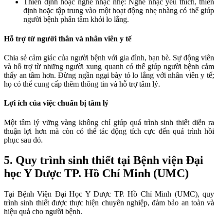
Thiền định hoặc nghe nhạc nhẹ: Nghe nhạc yêu thích, thiền
định hoặc tập trung vào một hoạt động nhẹ nhàng có thể giúp
người bệnh phân tâm khỏi lo lắng.
Hỗ trợ từ người thân và nhân viên y tế
Chia sẻ cảm giác của người bệnh với gia đình, bạn bè. Sự động viên
và hỗ trợ từ những người xung quanh có thể giúp người bệnh cảm
thấy an tâm hơn. Đừng ngần ngại bày tỏ lo lắng với nhân viên y tế;
họ có thể cung cấp thêm thông tin và hỗ trợ tâm lý.
Lợi ích của việc chuẩn bị tâm lý
Một tâm lý vững vàng không chỉ giúp quá trình sinh thiết diễn ra
thuận lợi hơn mà còn có thể tác động tích cực đến quá trình hồi
phục sau đó.
5. Quy trình sinh thiết tại Bệnh viện Đại
học Y Dược TP. Hồ Chí Minh (UMC)
Tại Bệnh Viện Đại Học Y Dược TP. Hồ Chí Minh (UMC), quy
trình sinh thiết được thực hiện chuyên nghiệp, đảm bảo an toàn và
hiệu quả cho người bệnh.