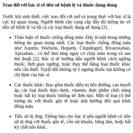
Trao đổi với bác sĩ về tiền sử bệnh lý và thuốc đang dùng
Trước khi sinh thiết, việc trao đổi cởi mở và trung thực với bác sĩ là
cực kỳ quan trọng. Người bệnh cần cung cấp đầy đủ thông tin về
tiền sử bệnh lý và tất cả các loại thuốc đang sử dụng [2].
Thảo luận về thuốc chống đông máu: Đây là một trong những
thông tin quan trọng nhất. Các loại thuốc chống đông máu
như Aspirin, Warfarin, Heparin, Clopidogrel, Rivaroxaban,
Apixaban... có thể làm tăng nguy cơ chảy máu trong và sau
thủ thuật [2]. Bác sĩ sẽ hướng dẫn người bệnh cách ngừng
thuốc, thời gian ngừng, hoặc thay thế bằng loại thuốc khác
nếu cần thiết. Tuyệt đối không tự ý ngưng thuốc mà không có
chỉ định của bác sĩ.
Các thuốc khác: Bao gồm thuốc điều trị tiểu đường, cao huyết
áp, các loại thuốc thảo dược, vitamin, thực phẩm chức năng
hoặc bất kỳ loại thuốc không kê đơn nào. Một số loại có thể
tương tác với thuốc gây tê hoặc ảnh hưởng đến quá trình
đông máu.
Tiền sử dị ứng: Thông báo cho bác sĩ nếu người bệnh có tiền
sử dị ứng với thuốc gây tê, cồn sát khuẩn, băng dán, hoặc bất
kỳ chất nào khác.