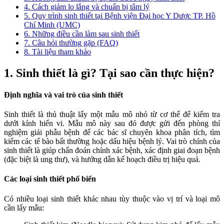
4. Cách giảm lo lắng và chuẩn bị tâm lý
5. Quy trình sinh thiết tại Bệnh viện Đại học Y Dược TP. Hồ
Chí Minh (UMC)
6. Những điều cần làm sau sinh thiết
7. Câu hỏi thường gặp (FAQ)
8. Tài liệu tham khảo
1. Sinh thiết là gì? Tại sao cần thực hiện?
Định nghĩa và vai trò của sinh thiết
Sinh thiết là thủ thuật lấy một mẫu mô nhỏ từ cơ thể để kiểm tra
dưới kính hiển vi. Mẫu mô này sau đó được gửi đến phòng thí
nghiệm giải phẫu bệnh để các bác sĩ chuyên khoa phân tích, tìm
kiếm các tế bào bất thường hoặc dấu hiệu bệnh lý. Vai trò chính của
sinh thiết là giúp chẩn đoán chính xác bệnh, xác định giai đoạn bệnh
(đặc biệt là ung thư), và hướng dẫn kế hoạch điều trị hiệu quả.
Các loại sinh thiết phổ biến
Có nhiều loại sinh thiết khác nhau tùy thuộc vào vị trí và loại mô
cần lấy mẫu: