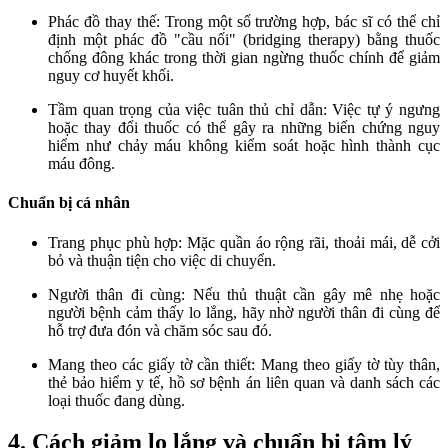
Phác đồ thay thế: Trong một số trường hợp, bác sĩ có thể chỉ
định một phác đồ "cầu nối" (bridging therapy) bằng thuốc
chống đông khác trong thời gian ngừng thuốc chính để giảm
nguy cơ huyết khối.
Tầm quan trọng của việc tuân thủ chỉ dẫn: Việc tự ý ngưng
hoặc thay đổi thuốc có thể gây ra những biến chứng nguy
hiểm như chảy máu không kiểm soát hoặc hình thành cục
máu đông.
Chuẩn bị cá nhân
Trang phục phù hợp: Mặc quần áo rộng rãi, thoải mái, dễ cởi
bỏ và thuận tiện cho việc di chuyển.
Người thân đi cùng: Nếu thủ thuật cần gây mê nhẹ hoặc
người bệnh cảm thấy lo lắng, hãy nhờ người thân đi cùng để
hỗ trợ đưa đón và chăm sóc sau đó.
Mang theo các giấy tờ cần thiết: Mang theo giấy tờ tùy thân,
thẻ bảo hiểm y tế, hồ sơ bệnh án liên quan và danh sách các
loại thuốc đang dùng.
4. Cách giảm lo lắng và chuẩn bị tâm lý