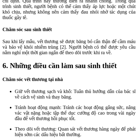
chỉ định. Quá trình này thường diễn ra nhanh chóng. Trong quá
trình sinh thiết, người bệnh có thể cảm thấy áp lực hoặc một chút
khó chịu, nhưng không nên cảm thấy đau nhói nhờ tác dụng của
thuốc gây tê.
Chăm sóc sau sinh thiết
Sau khi lấy mẫu, vết thương sẽ được băng bó cẩn thận để cầm máu
và bảo vệ khỏi nhiễm trùng [2]. Người bệnh có thể được yêu cầu
nằm nghỉ một thời gian ngắn để theo dõi trước khi ra về.
6. Những điều cần làm sau sinh thiết
Chăm sóc vết thương tại nhà
Giữ vết thương sạch và khô: Tuân thủ hướng dẫn của bác sĩ
về cách vệ sinh và thay băng.
Tránh hoạt động mạnh: Tránh các hoạt động gắng sức, nâng
vác vật nặng hoặc tập thể dục cường độ cao trong vài ngày
đầu để vết thương hồi phục tốt.
Theo dõi vết thương: Quan sát vết thương hàng ngày để phát
hiện sớm các dấu hiệu bất thường.