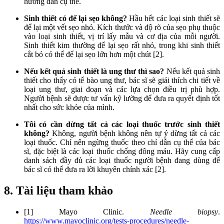
hướng dẫn cụ thể.
Sinh thiết có để lại sẹo không?
Hầu hết các loại sinh thiết sẽ
để lại một vết sẹo nhỏ. Kích thước và độ rõ của sẹo phụ thuộc
vào loại sinh thiết, vị trí lấy mẫu và cơ địa của mỗi người.
Sinh thiết kim thường để lại sẹo rất nhỏ, trong khi sinh thiết
cắt bỏ có thể để lại sẹo lớn hơn một chút [2].
Nếu kết quả sinh thiết là ung thư thì sao?
Nếu kết quả sinh
thiết cho thấy có tế bào ung thư, bác sĩ sẽ giải thích chi tiết về
loại ung thư, giai đoạn và các lựa chọn điều trị phù hợp.
Người bệnh sẽ được tư vấn kỹ lưỡng để đưa ra quyết định tốt
nhất cho sức khỏe của mình.
Tôi có cần dừng tất cả các loại thuốc trước sinh thiết
không?
Không, người bệnh không nên tự ý dừng tất cả các
loại thuốc. Chỉ nên ngừng thuốc theo chỉ dẫn cụ thể của bác
sĩ, đặc biệt là các loại thuốc chống đông máu. Hãy cung cấp
danh sách đầy đủ các loại thuốc người bệnh đang dùng để
bác sĩ có thể đưa ra lời khuyên chính xác [2].
8. Tài liệu tham khảo
[1] Mayo Clinic.
Needle biopsy
.
https://www.mayoclinic.org/tests-procedures/needle-