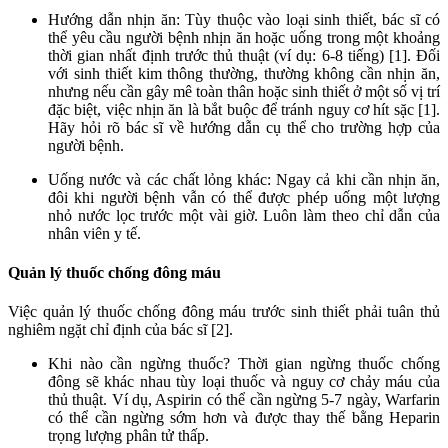
Hướng dẫn nhịn ăn: Tùy thuộc vào loại sinh thiết, bác sĩ có
thể yêu cầu người bệnh nhịn ăn hoặc uống trong một khoảng
thời gian nhất định trước thủ thuật (ví dụ: 6-8 tiếng) [1]. Đối
với sinh thiết kim thông thường, thường không cần nhịn ăn,
nhưng nếu cần gây mê toàn thân hoặc sinh thiết ở một số vị trí
đặc biệt, việc nhịn ăn là bắt buộc để tránh nguy cơ hít sặc [1].
Hãy hỏi rõ bác sĩ về hướng dẫn cụ thể cho trường hợp của
người bệnh.
Uống nước và các chất lỏng khác: Ngay cả khi cần nhịn ăn,
đôi khi người bệnh vẫn có thể được phép uống một lượng
nhỏ nước lọc trước một vài giờ. Luôn làm theo chỉ dẫn của
nhân viên y tế.
Quản lý thuốc chống đông máu
Việc quản lý thuốc chống đông máu trước sinh thiết phải tuân thủ
nghiêm ngặt chỉ định của bác sĩ [2].
Khi nào cần ngừng thuốc? Thời gian ngừng thuốc chống
đông sẽ khác nhau tùy loại thuốc và nguy cơ chảy máu của
thủ thuật. Ví dụ, Aspirin có thể cần ngừng 5-7 ngày, Warfarin
có thể cần ngừng sớm hơn và được thay thế bằng Heparin
trọng lượng phân tử thấp.