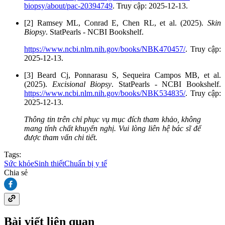
biopsy/about/pac-20394749
. Truy cập: 2025-12-13.
[2] Ramsey ML, Conrad E, Chen RL, et al. (2025).
Skin
Biopsy
. StatPearls - NCBI Bookshelf.
https://www.ncbi.nlm.nih.gov/books/NBK470457/
. Truy cập:
2025-12-13.
[3] Beard Cj, Ponnarasu S, Sequeira Campos MB, et al.
(2025).
Excisional Biopsy
. StatPearls - NCBI Bookshelf.
https://www.ncbi.nlm.nih.gov/books/NBK534835/
. Truy cập:
2025-12-13.
Thông tin trên chỉ phục vụ mục đích tham khảo, không
mang tính chất khuyến nghị. Vui lòng liên hệ bác sĩ để
được tham vấn chi tiết.
Tags:
Sức khỏe
Sinh thiết
Chuẩn bị y tế
Chia sẻ
Bài viết liên quan