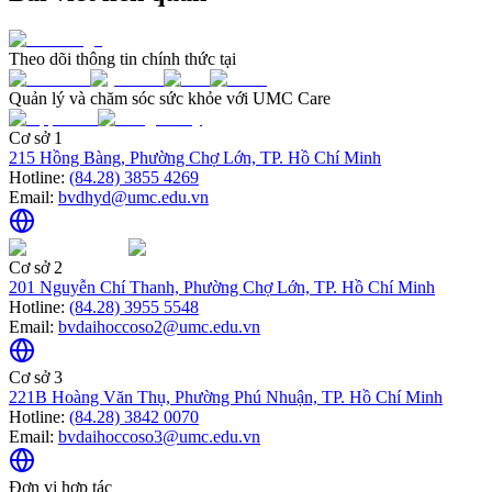
Theo dõi thông tin chính thức tại
Quản lý và chăm sóc sức khỏe với UMC Care
Cơ sở 1
215 Hồng Bàng, Phường Chợ Lớn, TP. Hồ Chí Minh
Hotline:
(84.28) 3855 4269
Email:
bvdhyd@umc.edu.vn
Cơ sở 2
201 Nguyễn Chí Thanh, Phường Chợ Lớn, TP. Hồ Chí Minh
Hotline:
(84.28) 3955 5548
Email:
bvdaihoccoso2@umc.edu.vn
Cơ sở 3
221B Hoàng Văn Thụ, Phường Phú Nhuận, TP. Hồ Chí Minh
Hotline:
(84.28) 3842 0070
Email:
bvdaihoccoso3@umc.edu.vn
Đơn vị hợp tác