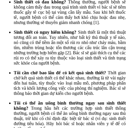
Sinh thiết có đau không?
Thông thường, người bệnh sẽ
không cảm thấy đau trong quá trình sinh thiết vì bác sĩ sẽ tiêm
thuốc gây tê cục bộ tại vùng cần lấy mẫu. Sau khi hết thuốc
tê, người bệnh có thể cảm thấy hơi khó chịu hoặc đau nhẹ,
nhưng thường sẽ thuyên giảm nhanh chóng [1].
Sinh thiết có nguy hiểm không?
Sinh thiết là một thủ thuật
tương đối an toàn. Tuy nhiên, như bất kỳ thủ thuật y tế nào,
nó cũng có thể tiềm ẩn một số rủi ro nhỏ như chảy máu, bầm
tím, nhiễm trùng hoặc tổn thương các cấu trúc lân cận trong
những trường hợp hiếm gặp [2]. Bác sĩ sẽ giải thích cụ thể các
rủi ro có thể xảy ra tùy thuộc vào loại sinh thiết và tình trạng
sức khỏe của người bệnh.
Tôi cần chờ bao lâu để có kết quả sinh thiết?
Thời gian
chờ kết quả sinh thiết có thể khác nhau, thường là từ vài ngày
đến hai tuần, tùy thuộc vào loại mẫu mô, phương pháp phân
tích và khối lượng công việc của phòng thí nghiệm. Bác sĩ sẽ
thông báo thời gian dự kiến cho người bệnh.
Tôi có thể ăn uống bình thường ngay sau sinh thiết
không?
Trong hầu hết các trường hợp sinh thiết thông
thường, người bệnh có thể ăn uống bình thường ngay sau thủ
thuật, trừ khi có chỉ định đặc biệt từ bác sĩ (ví dụ: sinh thiết
đường tiêu hóa). Hãy hỏi bác sĩ hoặc nhân viên y tế để có