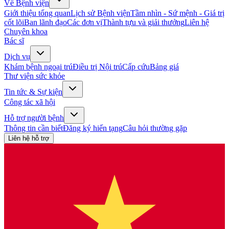
Về Bệnh viện
Giới thiệu tổng quan
Lịch sử Bệnh viện
Tầm nhìn - Sứ mệnh - Giá trị
cốt lõi
Ban lãnh đạo
Các đơn vị
Thành tựu và giải thưởng
Liên hệ
Chuyên khoa
Bác sĩ
Dịch vụ
Khám bệnh ngoại trú
Điều trị Nội trú
Cấp cứu
Bảng giá
Thư viện sức khỏe
Tin tức & Sự kiện
Công tác xã hội
Hỗ trợ người bệnh
Thông tin cần biết
Đăng ký hiến tạng
Câu hỏi thường gặp
Liên hệ hỗ trợ