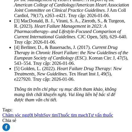
American College of Cardiology/American Heart Association
Joint Committee on Clinical Practice Guidelines
. J Am Coll
Cardiol, 79(17), e263–e421. Truy cập: 2026-01-06.
[3] MacDonald, B. J., Virani, S. A., Zieroth, S., & Turgeon,
R. (2023).
Heart Failure Management in 2023: A
Pharmacotherapy- and Lifestyle-Focused Comparison of
Current International Guidelines
. CJC Open, 5(8), 629–640.
Truy cập: 2026-01-06.
[4] Berliner, D., & Bauersachs, J. (2017).
Current Drug
Therapy in Chronic Heart Failure: the New Guidelines of the
European Society of Cardiology (ESC)
. Korean Circ J, 47(5),
543–554. Truy cập: 2026-01-06.
[5] Golden, L. (2022).
Heart Failure Drug Therapy: New
Treatments, New Guidelines
. Tex Heart Inst J, 49(5),
e227920. Truy cập: 2026-01-06.
Thông tin trên chỉ phục vụ mục đích tham khảo, không
mang tính chất khuyến nghị. Vui lòng liên hệ bác sĩ để
được tham vấn chi tiết.
Tags:
Chăm sóc người bệnh
Suy tim
Thuốc tim mạch
Tư vấn thuốc
Chia sẻ