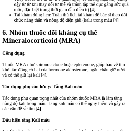
dậy từ từ khi thay đổi tư thế và tránh tập thể dục gắng sức quá
mức, đặc biệt trong thời gian đầu điều trị [4].
Tái khám đúng hẹn: Tuân thủ lịch tái khám để bác sĩ theo dõi
chức năng thận và nồng độ điện giải (kali) trong máu [4].
6. Nhóm thuốc đối kháng cụ thể
Mineralocorticoid (MRA)
Công dụng
Thuốc MRA như spironolactone hoặc eplerenone, giúp bảo vệ tim
khỏi tác động có hại của hormone aldosterone, ngăn chặn giữ nước
và có thể giữ lại kali [4].
Tác dụng phụ cần lưu ý: Tăng Kali máu
Tác dụng phụ quan trọng nhất của nhóm thuốc MRA là làm tăng
nồng độ kali trong máu. Tăng kali máu có thể nguy hiểm và gây ra
các vấn đề về tim [4].
Dấu hiệu tăng Kali máu