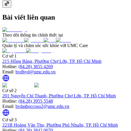
Bài viết liên quan
Theo dõi thông tin chính thức tại
Quản lý và chăm sóc sức khỏe với UMC Care
Cơ sở 1
215 Hồng Bàng, Phường Chợ Lớn, TP. Hồ Chí Minh
Hotline:
(84.28) 3855 4269
Email:
bvdhyd@umc.edu.vn
Cơ sở 2
201 Nguyễn Chí Thanh, Phường Chợ Lớn, TP. Hồ Chí Minh
Hotline:
(84.28) 3955 5548
Email:
bvdaihoccoso2@umc.edu.vn
Cơ sở 3
221B Hoàng Văn Thụ, Phường Phú Nhuận, TP. Hồ Chí Minh
Hotline:
(84.28) 3842 0070