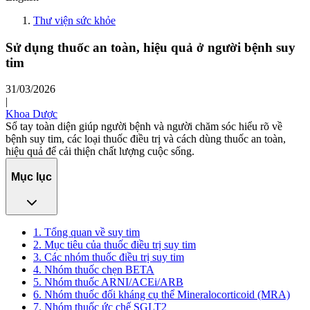
Thư viện sức khỏe
Sử dụng thuốc an toàn, hiệu quả ở người bệnh suy
tim
31/03/2026
|
Khoa Dược
Sổ tay toàn diện giúp người bệnh và người chăm sóc hiểu rõ về
bệnh suy tim, các loại thuốc điều trị và cách dùng thuốc an toàn,
hiệu quả để cải thiện chất lượng cuộc sống.
Mục lục
1. Tổng quan về suy tim
2. Mục tiêu của thuốc điều trị suy tim
3. Các nhóm thuốc điều trị suy tim
4. Nhóm thuốc chẹn BETA
5. Nhóm thuốc ARNI/ACEi/ARB
6. Nhóm thuốc đối kháng cụ thể Mineralocorticoid (MRA)
7. Nhóm thuốc ức chế SGLT2