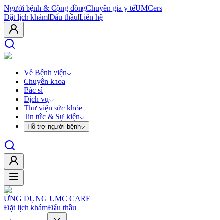
Người bệnh & Cộng đồng
Chuyên gia y tế
UMCers
Đặt lịch khám
|
Đấu thầu
|
Liên hệ
Về Bệnh viện
Chuyên khoa
Bác sĩ
Dịch vụ
Thư viện sức khỏe
Tin tức & Sự kiện
Hỗ trợ người bệnh
ỨNG DỤNG UMC CARE
Đặt lịch khám
Đấu thầu