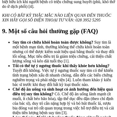
biệt hữu ích khi người bệnh có triệu chứng sung huyết (phù, khó thở
do ứ dịch phổi) [4].
KHI CÓ BẤT KỲ THẮC MẮC NÀO LIÊN QUAN ĐẾN THUỐC
XIN HÃY GỌI SỐ ĐIỆN THOẠI TƯ VẤN: 028 3952 5295
9. Một số câu hỏi thường gặp (FAQ)
Suy tim có chữa khỏi hoàn toàn được không?
Suy tim là
một bệnh mạn tính, thường không thể chữa khỏi hoàn toàn
nhưng có thể được kiểm soát hiệu quả bằng thuốc và thay đổi
lối sống. Mục tiêu điều trị là giảm triệu chứng, cải thiện chất
lượng sống và kéo dài tuổi thọ [1].
Tôi có thể tự ý ngưng thuốc khi thấy khỏe hơn không?
Tuyệt đối không. Việc tự ý ngưng thuốc suy tim có thể khiến
tình trạng bệnh xấu đi nhanh chóng, dẫn đến các biến chứng
nghiêm trọng và phải nhập viện [4]. Luôn tham khảo ý kiến
bác sĩ trước khi thay đổi bất kỳ loại thuốc nào.
Chế độ ăn uống và sinh hoạt có ảnh hưởng đến hiệu quả
điều trị suy tim không?
Có. Chế độ ăn uống lành mạnh (ít
muối, ít chất béo bão hòa), tập thể dục đều đặn (theo chỉ định
của bác sĩ), duy trì cân nặng hợp lý và bỏ hút thuốc lá, rượu
bia đóng vai trò rất quan trọng trong việc hỗ trợ điều trị và cải
thiện tiên lượng bệnh suy tim [3].