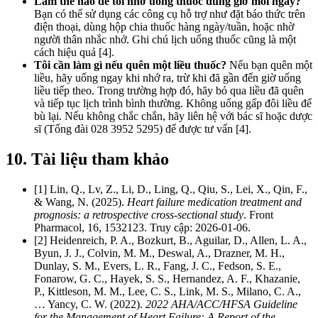
Làm thế nào để tôi nhớ uống thuốc đúng giờ mỗi ngày?
Bạn có thể sử dụng các công cụ hỗ trợ như đặt báo thức trên
điện thoại, dùng hộp chia thuốc hàng ngày/tuần, hoặc nhờ
người thân nhắc nhở. Ghi chú lịch uống thuốc cũng là một
cách hiệu quả [4].
Tôi cần làm gì nếu quên một liều thuốc?
Nếu bạn quên một
liều, hãy uống ngay khi nhớ ra, trừ khi đã gần đến giờ uống
liều tiếp theo. Trong trường hợp đó, hãy bỏ qua liều đã quên
và tiếp tục lịch trình bình thường. Không uống gấp đôi liều để
bù lại. Nếu không chắc chắn, hãy liên hệ với bác sĩ hoặc dược
sĩ (Tổng đài 028 3952 5295) để được tư vấn [4].
10. Tài liệu tham khảo
[1] Lin, Q., Lv, Z., Li, D., Ling, Q., Qiu, S., Lei, X., Qin, F.,
& Wang, N. (2025).
Heart failure medication treatment and
prognosis: a retrospective cross-sectional study
. Front
Pharmacol, 16, 1532123. Truy cập: 2026-01-06.
[2] Heidenreich, P. A., Bozkurt, B., Aguilar, D., Allen, L. A.,
Byun, J. J., Colvin, M. M., Deswal, A., Drazner, M. H.,
Dunlay, S. M., Evers, L. R., Fang, J. C., Fedson, S. E.,
Fonarow, G. C., Hayek, S. S., Hernandez, A. F., Khazanie,
P., Kittleson, M. M., Lee, C. S., Link, M. S., Milano, C. A.,
… Yancy, C. W. (2022).
2022 AHA/ACC/HFSA Guideline
for the Management of Heart Failure: A Report of the