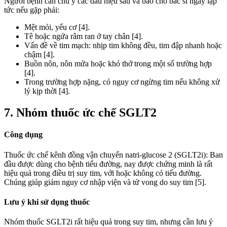
Người bệnh cần chú ý các dấu hiệu sau và báo cho bác sĩ ngay lập
tức nếu gặp phải:
Mệt mỏi, yếu cơ [4].
Tê hoặc ngứa râm ran ở tay chân [4].
Vấn đề về tim mạch: nhịp tim không đều, tim đập nhanh hoặc
chậm [4].
Buồn nôn, nôn mửa hoặc khó thở trong một số trường hợp
[4].
Trong trường hợp nặng, có nguy cơ ngừng tim nếu không xử
lý kịp thời [4].
7. Nhóm thuốc ức chế SGLT2
Công dụng
Thuốc ức chế kênh đồng vận chuyển natri-glucose 2 (SGLT2i): Ban
đầu được dùng cho bệnh tiểu đường, nay được chứng minh là rất
hiệu quả trong điều trị suy tim, với hoặc không có tiểu đường.
Chúng giúp giảm nguy cơ nhập viện và tử vong do suy tim [5].
Lưu ý khi sử dụng thuốc
Nhóm thuốc SGLT2i rất hiệu quả trong suy tim, nhưng cần lưu ý