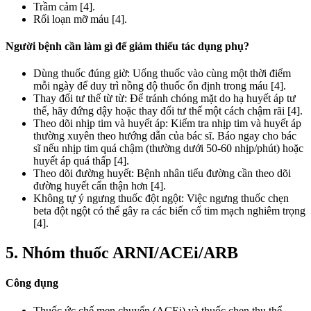
Trầm cảm [4].
Rối loạn mỡ máu [4].
Người bệnh cần làm gì để giảm thiểu tác dụng phụ?
Dùng thuốc đúng giờ: Uống thuốc vào cùng một thời điểm
mỗi ngày để duy trì nồng độ thuốc ổn định trong máu [4].
Thay đổi tư thế từ từ: Để tránh chóng mặt do hạ huyết áp tư
thế, hãy đứng dậy hoặc thay đổi tư thế một cách chậm rãi [4].
Theo dõi nhịp tim và huyết áp: Kiểm tra nhịp tim và huyết áp
thường xuyên theo hướng dẫn của bác sĩ. Báo ngay cho bác
sĩ nếu nhịp tim quá chậm (thường dưới 50-60 nhịp/phút) hoặc
huyết áp quá thấp [4].
Theo dõi đường huyết: Bệnh nhân tiểu đường cần theo dõi
đường huyết cẩn thận hơn [4].
Không tự ý ngưng thuốc đột ngột: Việc ngưng thuốc chẹn
beta đột ngột có thể gây ra các biến cố tim mạch nghiêm trọng
[4].
5. Nhóm thuốc ARNI/ACEi/ARB
Công dụng
Thuốc ức chế men chuyển (ACEi) và thuốc chẹn thụ thể