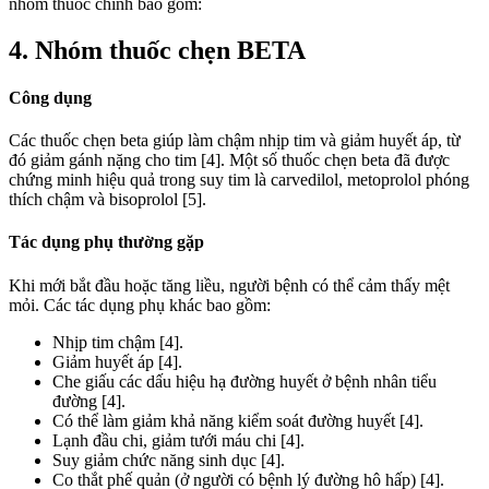
nhóm thuốc chính bao gồm:
4. Nhóm thuốc chẹn BETA
Công dụng
Các thuốc chẹn beta giúp làm chậm nhịp tim và giảm huyết áp, từ
đó giảm gánh nặng cho tim [4]. Một số thuốc chẹn beta đã được
chứng minh hiệu quả trong suy tim là carvedilol, metoprolol phóng
thích chậm và bisoprolol [5].
Tác dụng phụ thường gặp
Khi mới bắt đầu hoặc tăng liều, người bệnh có thể cảm thấy mệt
mỏi. Các tác dụng phụ khác bao gồm:
Nhịp tim chậm [4].
Giảm huyết áp [4].
Che giấu các dấu hiệu hạ đường huyết ở bệnh nhân tiểu
đường [4].
Có thể làm giảm khả năng kiểm soát đường huyết [4].
Lạnh đầu chi, giảm tưới máu chi [4].
Suy giảm chức năng sinh dục [4].
Co thắt phế quản (ở người có bệnh lý đường hô hấp) [4].