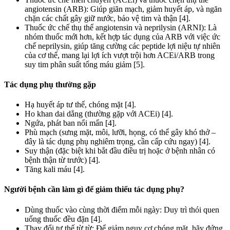
angiotensin (ARB): Giúp giãn mạch, giảm huyết áp, và ngăn
chặn các chất gây giữ nước, bảo vệ tim và thận [4].
Thuốc ức chế thụ thể angiotensin và neprilysin (ARNI): Là
nhóm thuốc mới hơn, kết hợp tác dụng của ARB với việc ức
chế neprilysin, giúp tăng cường các peptide lợi niệu tự nhiên
của cơ thể, mang lại lợi ích vượt trội hơn ACEi/ARB trong
suy tim phân suất tống máu giảm [5].
Tác dụng phụ thường gặp
Hạ huyết áp tư thế, chóng mặt [4].
Ho khan dai dẳng (thường gặp với ACEi) [4].
Ngứa, phát ban nổi mẩn [4].
Phù mạch (sưng mặt, môi, lưỡi, họng, có thể gây khó thở –
đây là tác dụng phụ nghiêm trọng, cần cấp cứu ngay) [4].
Suy thận (đặc biệt khi bắt đầu điều trị hoặc ở bệnh nhân có
bệnh thận từ trước) [4].
Tăng kali máu [4].
Người bệnh cần làm gì để giảm thiểu tác dụng phụ?
Dùng thuốc vào cùng thời điểm mỗi ngày: Duy trì thói quen
uống thuốc đều đặn [4].
Thay đổi tư thế từ từ: Để giảm nguy cơ chóng mặt, hãy đứng