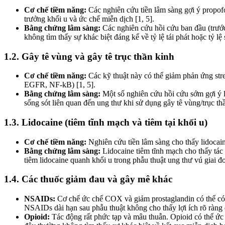
Cơ chế tiềm năng:
Các nghiên cứu tiền lâm sàng gợi ý propofo
trưởng khối u và ức chế miễn dịch [1, 5].
Bằng chứng lâm sàng:
Các nghiên cứu hồi cứu ban đầu (trước
không tìm thấy sự khác biệt đáng kể về tỷ lệ tái phát hoặc tỷ lệ
1.2. Gây tê vùng và gây tê trục thần kinh
Cơ chế tiềm năng:
Các kỹ thuật này có thể giảm phản ứng stre
EGFR, NF-kB) [1, 5].
Bằng chứng lâm sàng:
Một số nghiên cứu hồi cứu sớm gợi ý lợ
sống sót liên quan đến ung thư khi sử dụng gây tê vùng/trục thầ
1.3. Lidocaine (tiêm tĩnh mạch và tiêm tại khối u)
Cơ chế tiềm năng:
Nghiên cứu tiền lâm sàng cho thấy lidocain
Bằng chứng lâm sàng:
Lidocaine tiêm tĩnh mạch cho thấy tác
tiêm lidocaine quanh khối u trong phẫu thuật ung thư vú giai đoạ
1.4. Các thuốc giảm đau và gây mê khác
NSAIDs:
Cơ chế ức chế COX và giảm prostaglandin có thể có 
NSAIDs dài hạn sau phẫu thuật không cho thấy lợi ích rõ ràng đ
Opioid:
Tác động rất phức tạp và mâu thuẫn. Opioid có thể ức 