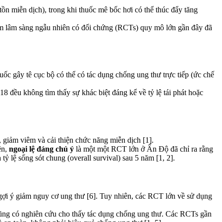
ồn miễn dịch), trong khi thuốc mê bốc hơi có thể thúc đẩy tăng
iệm lâm sàng ngẫu nhiên có đối chứng (RCTs) quy mô lớn gần đây đã
ốc gây tê cục bộ có thể có tác dụng chống ung thư trực tiếp (ức chế
8 đều không tìm thấy sự khác biệt đáng kể về tỷ lệ tái phát hoặc
 giảm viêm và cải thiện chức năng miễn dịch [1].
ên,
ngoại lệ đáng chú ý
là một một RCT lớn ở Ấn Độ đã chỉ ra rằng
tỷ lệ sống sót chung (overall survival) sau 5 năm [1, 2].
gợi ý giảm nguy cơ ung thư [6]. Tuy nhiên, các RCT lớn về sử dụng
 cũng có nghiên cứu cho thấy tác dụng chống ung thư. Các RCTs gần