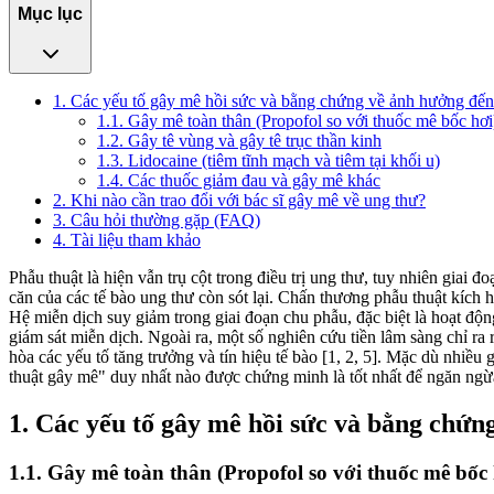
Mục lục
1. Các yếu tố gây mê hồi sức và bằng chứng về ảnh hưởng đến
1.1. Gây mê toàn thân (Propofol so với thuốc mê bốc hơi
1.2. Gây tê vùng và gây tê trục thần kinh
1.3. Lidocaine (tiêm tĩnh mạch và tiêm tại khối u)
1.4. Các thuốc giảm đau và gây mê khác
2. Khi nào cần trao đổi với bác sĩ gây mê về ung thư?
3. Câu hỏi thường gặp (FAQ)
4. Tài liệu tham khảo
Phẫu thuật là hiện vẫn trụ cột trong điều trị ung thư, tuy nhiên giai 
căn của các tế bào ung thư còn sót lại. Chấn thương phẫu thuật kíc
Hệ miễn dịch suy giảm trong giai đoạn chu phẫu, đặc biệt là hoạt động
giám sát miễn dịch. Ngoài ra, một số nghiên cứu tiền lâm sàng chỉ ra r
hòa các yếu tố tăng trưởng và tín hiệu tế bào [1, 2, 5]. Mặc dù nhiều
thuật gây mê" duy nhất nào được chứng minh là tốt nhất để ngăn ngừa 
1. Các yếu tố gây mê hồi sức và bằng chứn
1.1. Gây mê toàn thân (Propofol so với thuốc mê bốc 