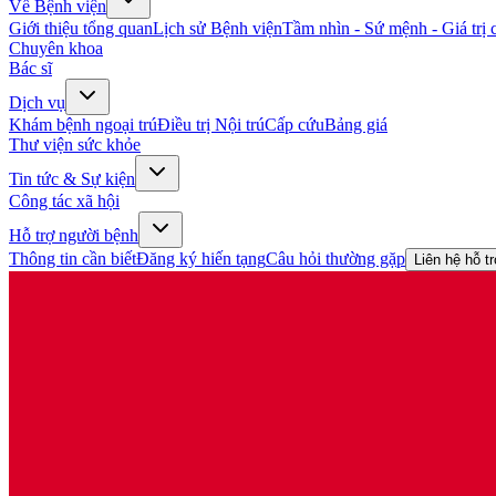
Về Bệnh viện
Giới thiệu tổng quan
Lịch sử Bệnh viện
Tầm nhìn - Sứ mệnh - Giá trị c
Chuyên khoa
Bác sĩ
Dịch vụ
Khám bệnh ngoại trú
Điều trị Nội trú
Cấp cứu
Bảng giá
Thư viện sức khỏe
Tin tức & Sự kiện
Công tác xã hội
Hỗ trợ người bệnh
Thông tin cần biết
Đăng ký hiến tạng
Câu hỏi thường gặp
Liên hệ hỗ t