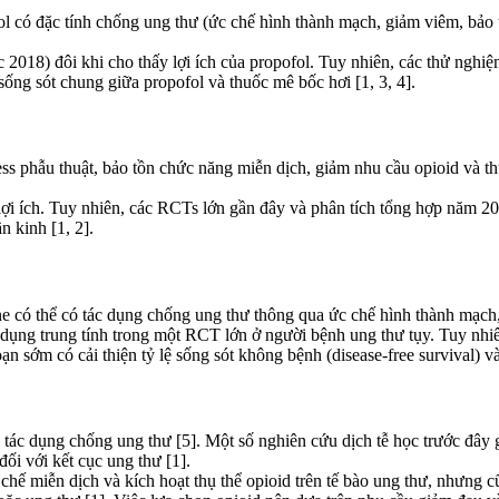
l có đặc tính chống ung thư (ức chế hình thành mạch, giảm viêm, bảo t
 2018) đôi khi cho thấy lợi ích của propofol. Tuy nhiên, các thử ngh
 sống sót chung giữa propofol và thuốc mê bốc hơi [1, 3, 4].
ss phẫu thuật, bảo tồn chức năng miễn dịch, giảm nhu cầu opioid và thu
i ích. Tuy nhiên, các RCTs lớn gần đây và phân tích tổng hợp năm 201
n kinh [1, 2].
e có thể có tác dụng chống ung thư thông qua ức chế hình thành mạch,
 dụng trung tính trong một RCT lớn ở người bệnh ung thư tụy. Tuy nhi
n sớm có cải thiện tỷ lệ sống sót không bệnh (disease-free survival) và 
tác dụng chống ung thư [5]. Một số nghiên cứu dịch tễ học trước đây 
ối với kết cục ung thư [1].
chế miễn dịch và kích hoạt thụ thể opioid trên tế bào ung thư, nhưng