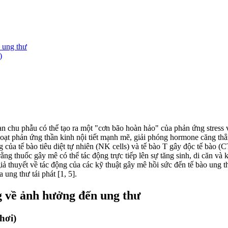
 ung thư
)
đoạn chu phẫu có thể tạo ra một "cơn bão hoàn hảo" của phản ứng stress v
h hoạt phản ứng thần kinh nội tiết mạnh mẽ, giải phóng hormone căng t
 của tế bào tiêu diệt tự nhiên (NK cells) và tế bào T gây độc tế bào (
ằng thuốc gây mê có thể tác động trực tiếp lên sự tăng sinh, di căn và 
 giả thuyết về tác động của các kỹ thuật gây mê hồi sức đến tế bào ung
ung thư tái phát [1, 5].
g về ảnh hưởng đến ung thư
hơi)