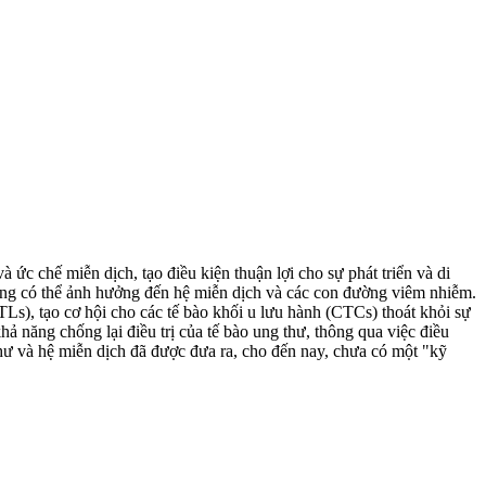
à ức chế miễn dịch, tạo điều kiện thuận lợi cho sự phát triển và di
hẳng có thể ảnh hưởng đến hệ miễn dịch và các con đường viêm nhiễm.
CTLs), tạo cơ hội cho các tế bào khối u lưu hành (CTCs) thoát khỏi sự
khả năng chống lại điều trị của tế bào ung thư, thông qua việc điều
 thư và hệ miễn dịch đã được đưa ra, cho đến nay, chưa có một "kỹ