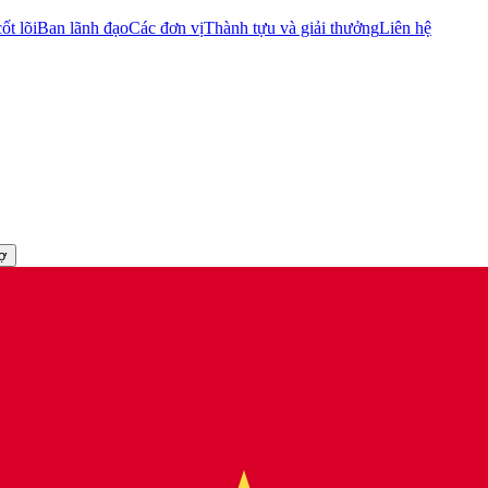
ốt lõi
Ban lãnh đạo
Các đơn vị
Thành tựu và giải thưởng
Liên hệ
rợ