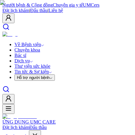
Người bệnh & Cộng đồng
Chuyên gia y tế
UMCers
Đặt lịch khám
|
Đấu thầu
|
Liên hệ
Về Bệnh viện
Chuyên khoa
Bác sĩ
Dịch vụ
Thư viện sức khỏe
Tin tức & Sự kiện
Hỗ trợ người bệnh
ỨNG DỤNG UMC CARE
Đặt lịch khám
Đấu thầu