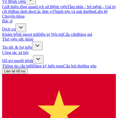
Về Bệnh viện
Giới thiệu tổng quan
Lịch sử Bệnh viện
Tầm nhìn - Sứ mệnh - Giá trị
cốt lõi
Ban lãnh đạo
Các đơn vị
Thành tựu và giải thưởng
Liên hệ
Chuyên khoa
Bác sĩ
Dịch vụ
Khám bệnh ngoại trú
Điều trị Nội trú
Cấp cứu
Bảng giá
Thư viện sức khỏe
Tin tức & Sự kiện
Công tác xã hội
Hỗ trợ người bệnh
Thông tin cần biết
Đăng ký hiến tạng
Câu hỏi thường gặp
Liên hệ hỗ trợ