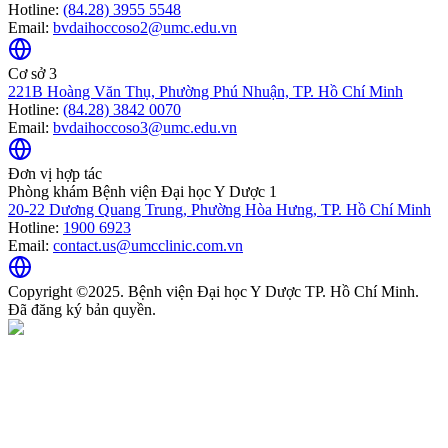
Hotline:
(84.28) 3955 5548
Email:
bvdaihoccoso2@umc.edu.vn
Cơ sở 3
221B Hoàng Văn Thụ, Phường Phú Nhuận, TP. Hồ Chí Minh
Hotline:
(84.28) 3842 0070
Email:
bvdaihoccoso3@umc.edu.vn
Đơn vị hợp tác
Phòng khám Bệnh viện Đại học Y Dược 1
20-22 Dương Quang Trung, Phường Hòa Hưng, TP. Hồ Chí Minh
Hotline:
1900 6923
Email:
contact.us@umcclinic.com.vn
Copyright ©2025. Bệnh viện Đại học Y Dược TP. Hồ Chí Minh.
Đã đăng ký bản quyền.