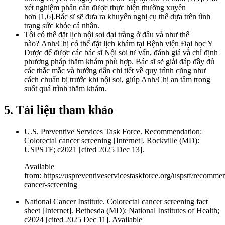
xét nghiệm phân cần được thực hiện thường xuyên
hơn [1,6].Bác sĩ sẽ đưa ra khuyến nghị cụ thể dựa trên tình
trạng sức khỏe cá nhân.
Tôi có thể đặt lịch nội soi đại tràng ở đâu và như thế
nào? Anh/Chị có thể đặt lịch khám tại Bệnh viện Đại học Y
Dược để được các bác sĩ Nội soi tư vấn, đánh giá và chỉ định
phương pháp thăm khám phù hợp. Bác sĩ sẽ giải đáp đầy đủ
các thắc mắc và hướng dẫn chi tiết về quy trình cũng như
cách chuẩn bị trước khi nội soi, giúp Anh/Chị an tâm trong
suốt quá trình thăm khám.
5. Tài liệu tham khảo
U.S. Preventive Services Task Force. Recommendation:
Colorectal cancer screening [Internet]. Rockville (MD):
USPSTF; c2021 [cited 2025 Dec 13].
Available
from: https://uspreventiveservicestaskforce.org/uspstf/recommen
cancer-screening
National Cancer Institute. Colorectal cancer screening fact
sheet [Internet]. Bethesda (MD): National Institutes of Health;
c2024 [cited 2025 Dec 11]. Available