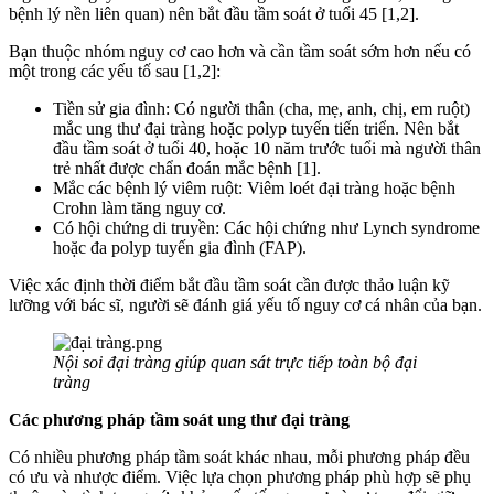
bệnh lý nền liên quan) nên bắt đầu tầm soát ở tuổi 45
[1,2].
Bạn thuộc nhóm nguy cơ cao hơn và cần tầm soát sớm hơn nếu có
một trong các yếu tố sau [1,2]:
Tiền sử gia đình: Có người thân (cha, mẹ, anh, chị, em ruột)
mắc ung thư đại tràng hoặc polyp tuyến tiến triển. Nên bắt
đầu tầm soát ở tuổi 40, hoặc 10 năm trước tuổi mà người thân
trẻ nhất được chẩn đoán mắc bệnh [1].
Mắc các bệnh lý viêm ruột: Viêm loét đại tràng hoặc bệnh
Crohn làm tăng nguy cơ.
Có hội chứng di truyền: Các hội chứng như Lynch syndrome
hoặc đa polyp tuyến gia đình (FAP).
Việc xác định thời điểm bắt đầu tầm soát cần được thảo luận kỹ
lưỡng với bác sĩ, người sẽ đánh giá yếu tố nguy cơ cá nhân của bạn.
Nội soi đại tràng giúp quan sát trực tiếp toàn bộ đại
tràng
Các phương pháp tầm soát ung thư đại tràng
Có nhiều phương pháp tầm soát khác nhau, mỗi phương pháp đều
có ưu và nhược điểm. Việc lựa chọn phương pháp phù hợp sẽ phụ