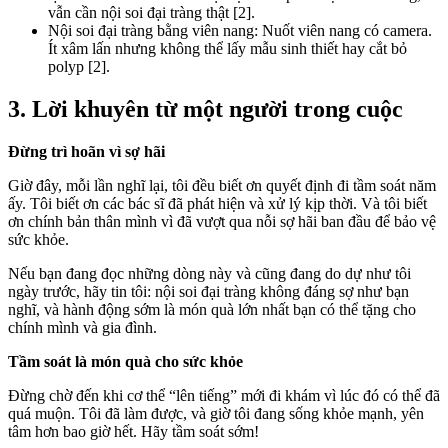
vẫn cần nội soi đại tràng thật [2].
Nội soi đại tràng bằng viên nang: Nuốt viên nang có camera.
Ít xâm lấn nhưng không thể lấy mẫu sinh thiết hay cắt bỏ
polyp [2].
3. Lời khuyên từ một người trong cuộc
Đừng trì hoãn vì sợ hãi
Giờ đây, mỗi lần nghĩ lại, tôi đều biết ơn quyết định đi tầm soát năm
ấy. Tôi biết ơn các bác sĩ đã phát hiện và xử lý kịp thời. Và tôi biết
ơn chính bản thân mình vì đã vượt qua nỗi sợ hãi ban đầu để bảo vệ
sức khỏe.
Nếu bạn đang đọc những dòng này và cũng đang do dự như tôi
ngày trước, hãy tin tôi: nội soi đại tràng không đáng sợ như bạn
nghĩ, và hành động sớm là món quà lớn nhất bạn có thể tặng cho
chính mình và gia đình.
Tầm soát là món quà cho sức khỏe
Đừng chờ đến khi cơ thể “lên tiếng” mới đi khám vì lúc đó có thể đã
quá muộn. Tôi đã làm được, và giờ tôi đang sống khỏe mạnh, yên
tâm hơn bao giờ hết. Hãy tầm soát sớm!