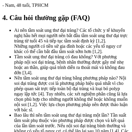
- Nam, 48 tuổi, TPHCM
4. Câu hỏi thường gặp (FAQ)
Ai nên tầm soát ung thư đại tràng? Các tổ chức y tế khuyến
nghị hầu hết mọi người nên bắt đầu tầm soát ung thư đại trực
tràng từ tuổi 45 và tiếp tục tầm soát định kỳ [1,2].
Những người có tiền sử gia đình hoặc các yếu tố nguy cơ
khác có thể cần bắt đầu tầm soát sớm hơn [1,2].
Tầm soát ung thư đại tràng có đau không? Với phương
pháp nội soi đại tràng, bệnh nhân thường được gây mê nhẹ
hoặc an thần, giúp quá trình diễn ra thoải mái và không đau
đớn [3,4].
Nên tầm soát ung thư đại tràng bằng phương pháp nào? Nội
soi đại tràng được coi là phương pháp hiệu quả nhất vì cho
phép quan sát trực tiếp toàn bộ đại tràng và loại bỏ polyp
ngay lập tức [4]. Tuy nhiên, các xét nghiệm phân cũng là lựa
chọn phù hợp cho những người không thể hoặc không muốn
nội soi [1,2]. Việc lựa chọn phương pháp nên được thảo luận
với bác sĩ.
Bao lâu thì nên tầm soát ung thư đại tràng một lần? Tần suất
tầm soát phụ thuộc vào phương pháp được chọn và kết quả
của lần tầm soát trước. Nếu nội soi đại tràng bình thường và
không có yếu tố nguy cơ, có thể lặp lại sau 10 năm [1,4]. Các