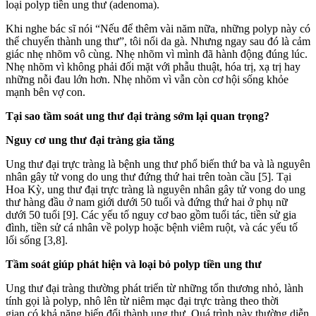
loại polyp tiền ung thư (adenoma).
Khi nghe bác sĩ nói “Nếu để thêm vài năm nữa, những polyp này có
thể chuyển thành ung thư”, tôi nổi da gà. Nhưng ngay sau đó là cảm
giác nhẹ nhõm vô cùng. Nhẹ nhõm vì mình đã hành động đúng lúc.
Nhẹ nhõm vì không phải đối mặt với phẫu thuật, hóa trị, xạ trị hay
những nỗi đau lớn hơn. Nhẹ nhõm vì vẫn còn cơ hội sống khỏe
mạnh bên vợ con.
Tại sao tầm soát ung thư đại tràng sớm lại quan trọng?
Nguy cơ ung thư đại tràng gia tăng
Ung thư đại trực tràng là bệnh ung thư phổ biến thứ ba và là nguyên
nhân gây tử vong do ung thư đứng thứ hai trên toàn cầu [5]. Tại
Hoa Kỳ, ung thư đại trực tràng là nguyên nhân gây tử vong do ung
thư hàng đầu ở nam giới dưới 50 tuổi và đứng thứ hai ở phụ nữ
dưới 50 tuổi [9]. Các yếu tố nguy cơ bao gồm tuổi tác, tiền sử gia
đình, tiền sử cá nhân về polyp hoặc bệnh viêm ruột, và các yếu tố
lối sống [3,8].
Tầm soát giúp phát hiện và loại bỏ polyp tiền ung thư
Ung thư đại tràng thường phát triển từ những tổn thương nhỏ, lành
tính gọi là polyp, nhô lên từ niêm mạc đại trực tràng theo thời
gian có khả năng biến đổi thành ung thư. Quá trình này thường diễn