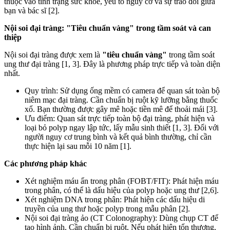
thuộc vào tình trạng sức khỏe, yếu tố nguy cơ và sự trao đổi giữa
bạn và bác sĩ [2].
Nội soi đại tràng: "Tiêu chuẩn vàng" trong tầm soát và can
thiệp
Nội soi đại tràng được xem là
"tiêu chuẩn vàng"
trong tầm soát
ung thư đại tràng [1, 3]. Đây là phương pháp trực tiếp và toàn diện
nhất.
Quy trình: Sử dụng ống mềm có camera để quan sát toàn bộ
niêm mạc đại tràng. Cần chuẩn bị ruột kỹ lưỡng bằng thuốc
xổ. Bạn thường được gây mê hoặc tiền mê để thoải mái [3].
Ưu điểm: Quan sát trực tiếp toàn bộ đại tràng, phát hiện và
loại bỏ polyp ngay lập tức, lấy mẫu sinh thiết [1, 3]. Đối với
người nguy cơ trung bình và kết quả bình thường, chỉ cần
thực hiện lại sau mỗi 10 năm [1].
Các phương pháp khác
Xét nghiệm máu ẩn trong phân (FOBT/FIT): Phát hiện máu
trong phân, có thể là dấu hiệu của polyp hoặc ung thư [2,6].
Xét nghiệm DNA trong phân: Phát hiện các dấu hiệu di
truyền của ung thư hoặc polyp trong mẫu phân [2].
Nội soi đại tràng ảo (CT Colonography): Dùng chụp CT để
tạo hình ảnh. Cần chuẩn bị ruột. Nếu phát hiện tổn thương,