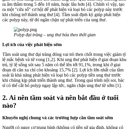
ra âm thầm trong 5 đến 10 năm, hoặc lâu hơn [4]. Chính vì vậy, tạo
ra một "cửa sổ" cơ hội để phát hiện và loại bỏ các polyp này trước
khi chúng trở thành ung thư [4]. Tầm soát định kỳ giúp phát hiện
các polyp này, từ đó ngăn chặn sự phát triển của ung thư.
Polyp đại tràng – ung thư hóa theo thời gian
Lợi ích của việc phát hiện sớm
Tầm soát ung thư đại tràng đóng vai trò then chốt trong việc giảm tỷ
lệ mắc bệnh và tử vong [1,2]. Khi ung thư phát hiện ở giai đoạn khu
trú, tỷ lệ sống sót sau 5 năm có thể lên tới 91,1%, trong khi ở giai
đoạn di căn xa chỉ còn khoảng 15,7% [2]. Lợi ích lớn nhất của tầm
soát là khả năng phát hiện và loại bỏ các polyp tiền ung thư trước
khi chúng kịp phát triển thành ung thư. Trong quá trình nội soi, bác
sĩ có thể cắt bỏ polyp ngay lập tức, ngăn chặn ung thư từ sớm [1].
2. Ai nên tầm soát và nên bắt đầu ở tuổi
nào?
Khuyến nghị chung và các trường hợp cần tầm soát sớm
Người có nguy cơ trung bình (không có tiền sử gia đình, không có