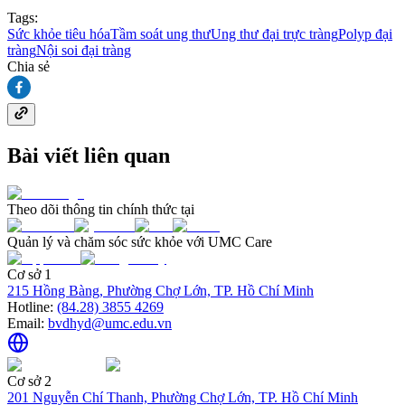
Tags:
Sức khỏe tiêu hóa
Tầm soát ung thư
Ung thư đại trực tràng
Polyp đại
tràng
Nội soi đại tràng
Chia sẻ
Bài viết liên quan
Theo dõi thông tin chính thức tại
Quản lý và chăm sóc sức khỏe với UMC Care
Cơ sở 1
215 Hồng Bàng, Phường Chợ Lớn, TP. Hồ Chí Minh
Hotline:
(84.28) 3855 4269
Email:
bvdhyd@umc.edu.vn
Cơ sở 2
201 Nguyễn Chí Thanh, Phường Chợ Lớn, TP. Hồ Chí Minh