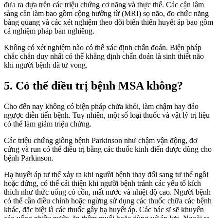
đưa ra dựa trên các triệu chứng cơ năng và thực thể. Các cận lâm
sàng cần làm bao gồm cộng hưởng từ (MRI) sọ não, đo chức năng
bàng quang và các xét nghiệm theo dõi biến thiên huyết áp bao gồm
cả nghiệm pháp bàn nghiêng.
Không có xét nghiệm nào có thể xác định chẩn đoán. Biện pháp
chắc chắn duy nhất có thể khẳng định chẩn đoán là sinh thiết não
khi người bệnh đã tử vong.
5. Có thể điều trị bệnh MSA không?
Cho đến nay không có biện pháp chữa khỏi, làm chậm hay đảo
ngược diễn tiến bệnh. Tuy nhiên, một số loại thuốc và vật lý trị liệu
có thể làm giảm triệu chứng.
Các triệu chứng giống bệnh Parkinson như chậm vận động, đơ
cứng và run có thể điều trị bằng các thuốc kinh điển được dùng cho
bệnh Parkinson.
Hạ huyết áp tư thế xảy ra khi người bệnh thay đổi sang tư thế ngồi
hoặc đứng, có thể cải thiện khi người bệnh tránh các yếu tố kích
thích như thức uống có cồn, mất nước và nhiệt độ cao. Người bệnh
có thể cần điều chỉnh hoặc ngừng sử dụng các thuốc chữa các bệnh
khác, đặc biệt là các thuốc gây hạ huyết áp. Các bác sĩ sẽ khuyến