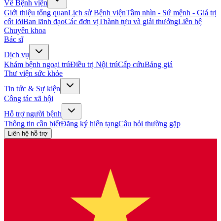
Về Bệnh viện
Giới thiệu tổng quan
Lịch sử Bệnh viện
Tầm nhìn - Sứ mệnh - Giá trị
cốt lõi
Ban lãnh đạo
Các đơn vị
Thành tựu và giải thưởng
Liên hệ
Chuyên khoa
Bác sĩ
Dịch vụ
Khám bệnh ngoại trú
Điều trị Nội trú
Cấp cứu
Bảng giá
Thư viện sức khỏe
Tin tức & Sự kiện
Công tác xã hội
Hỗ trợ người bệnh
Thông tin cần biết
Đăng ký hiến tạng
Câu hỏi thường gặp
Liên hệ hỗ trợ