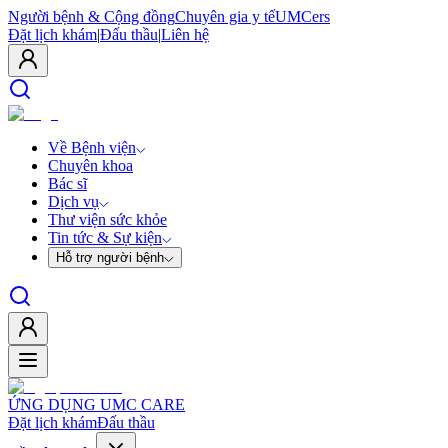
Người bệnh & Cộng đồng
Chuyên gia y tế
UMCers
Đặt lịch khám
|
Đấu thầu
|
Liên hệ
Về Bệnh viện
Chuyên khoa
Bác sĩ
Dịch vụ
Thư viện sức khỏe
Tin tức & Sự kiện
Hỗ trợ người bệnh
ỨNG DỤNG UMC CARE
Đặt lịch khám
Đấu thầu