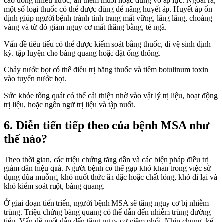
cáo uống nhiều nước, ăn thêm muối hoặc dùng vớ áp lực. Ngoài ra,
một số loại thuốc có thể được dùng để nâng huyết áp. Huyết áp ổn
định giúp người bệnh tránh tình trạng mất vững, lâng lâng, choáng
váng và từ đó giảm nguy cơ mất thăng bằng, té ngã.
Vấn đề tiêu tiểu có thể được kiểm soát bằng thuốc, đi vệ sinh định
kỳ, tập luyện cho bàng quang hoặc đặt ống thông.
Chảy nước bọt có thể điều trị bằng thuốc và tiêm botulinum toxin
vào tuyến nước bọt.
Sức khỏe tổng quát có thể cải thiện nhờ vào vật lý trị liệu, hoạt động
trị liệu, hoặc ngôn ngữ trị liệu và tập nuốt.
6. Diễn tiến tiếp theo của bệnh MSA như
thế nào?
Theo thời gian, các triệu chứng tăng dần và các biện pháp điều trị
giảm dần hiệu quả. Người bệnh có thể gặp khó khăn trong việc sử
dụng đũa muỗng, khó nuốt thức ăn đặc hoặc chất lỏng, khó đi lại và
khó kiểm soát ruột, bàng quang.
Ở giai đoạn tiến triển, người bệnh MSA sẽ tăng nguy cơ bị nhiễm
trùng. Triệu chứng bàng quang có thể dẫn đến nhiễm trùng đường
tiểu. Vấn đề nuốt dẫn đến tăng nguy cơ viêm phổi. Nhìn chung, kế