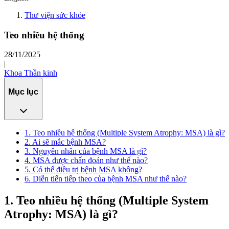
Thư viện sức khỏe
Teo nhiều hệ thống
28/11/2025
|
Khoa Thần kinh
Mục lục
1. Teo nhiều hệ thống (Multiple System Atrophy: MSA) là gì?
2. Ai sẽ mắc bệnh MSA?
3. Nguyên nhân của bệnh MSA là gì?
4. MSA được chẩn đoán như thế nào?
5. Có thể điều trị bệnh MSA không?
6. Diễn tiến tiếp theo của bệnh MSA như thế nào?
1. Teo nhiều hệ thống (Multiple System
Atrophy: MSA) là gì?