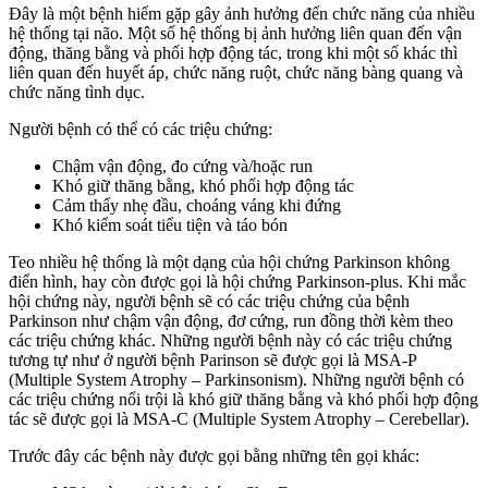
Đây là một bệnh hiếm gặp gây ảnh hưởng đến chức năng của nhiều
hệ thống tại não. Một số hệ thống bị ảnh hưởng liên quan đến vận
động, thăng bằng và phối hợp động tác, trong khi một số khác thì
liên quan đến huyết áp, chức năng ruột, chức năng bàng quang và
chức năng tình dục.
Người bệnh có thể có các triệu chứng:
Chậm vận động, đo cứng và/hoặc run
Khó giữ thăng bằng, khó phối hợp động tác
Cảm thấy nhẹ đầu, choáng váng khi đứng
Khó kiểm soát tiểu tiện và táo bón
Teo nhiều hệ thống là một dạng của hội chứng Parkinson không
điển hình, hay còn được gọi là hội chứng Parkinson-plus. Khi mắc
hội chứng này, người bệnh sẽ có các triệu chứng của bệnh
Parkinson như chậm vận động, đơ cứng, run đồng thời kèm theo
các triệu chứng khác. Những người bệnh này có các triệu chứng
tương tự như ở người bệnh Parinson sẽ được gọi là MSA-P
(Multiple System Atrophy – Parkinsonism). Những người bệnh có
các triệu chứng nổi trội là khó giữ thăng bằng và khó phối hợp động
tác sẽ được gọi là MSA-C (Multiple System Atrophy – Cerebellar).
Trước đây các bệnh này được gọi bằng những tên gọi khác: