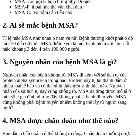
MSA: còn gọi là hội chứng Shy-Drager
MSA-P: thoái hóa thể vân chất đen
MSA-C: teo trám cầu tiểu não
2. Ai sẽ mắc bệnh MSA?
Tỉ lệ mắc MSA như nhau ở nam và nữ. Bệnh thường khởi phát ở độ
tuổi 50 đến 60 tuổi. MSA được xem là một bệnh hiếm với tần suất
mắc khoảng 3 đến 4 trên 100 000 người.
3. Nguyên nhân của bệnh MSA là gì?
Nguyên nhân của bệnh không rõ. MSA đi kèm với sự tích tụ của
protein alpha-synuclein trong não. Protein này tụ lại thành đám ở
nhiều loại tế bào và có thể nhìn thấy trên sinh thiết não. Nguyên
nhân của sự tích tụ này cũng không rõ. MSA đã từng được mô tả ở
một số ít gia đình nhưng đây không phải là bệnh di truyền. MSA
cũng không phải bệnh truyền nhiễm không thể lây từ người sang
người.
4. MSA được chẩn đoán như thế nào?
Ban đầu, chẩn đoán có thể không rõ ràng. Chẩn đoán thường được